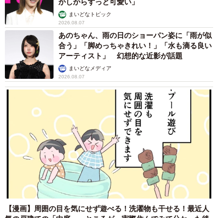
かしからずっと可愛い」
まいどなトピック
【監修】勝水健吾（かつみず・けんご）社会福祉士、産業
2026.08.07
カウンセラー、理学療法士 身体障がい者（HIV感染症）、
あのちゃん、雨の日のショーパン姿に「雨が似
合う」「脚めっちゃきれい！」「水も滴る良い
精神障がい者（双極症Ⅱ型）、セクシャルマイノリティ
アーティスト」 幻想的な近影が話題
（ゲイ）の当事者。現在はオンラインカウンセリングサー
まいどなメディア
ビスを提供する「勇者の部屋」代表。
2026.08.07
【漫画】周囲の目を気にせず遊べる！洗濯物も干せる！最近人