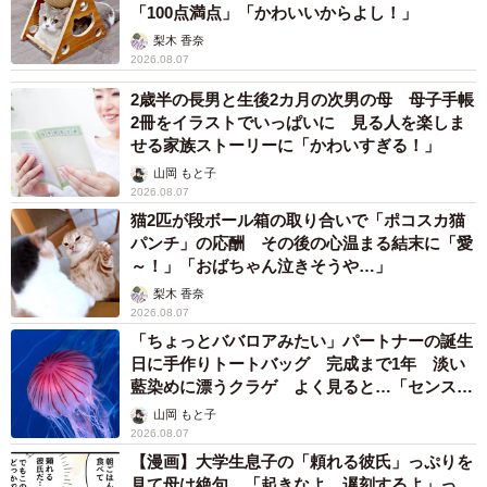
「100点満点」「かわいいからよし！」
梨木 香奈
2026.08.07
2歳半の長男と生後2カ月の次男の母 母子手帳
2冊をイラストでいっぱいに 見る人を楽しま
せる家族ストーリーに「かわいすぎる！」
山岡 もと子
2026.08.07
猫2匹が段ボール箱の取り合いで「ポコスカ猫
パンチ」の応酬 その後の心温まる結末に「愛
～！」「おばちゃん泣きそうや…」
梨木 香奈
2026.08.07
「ちょっとババロアみたい」パートナーの誕生
日に手作りトートバッグ 完成まで1年 淡い
藍染めに漂うクラゲ よく見ると…「センスす
ごい」
山岡 もと子
2026.08.07
【漫画】大学生息子の「頼れる彼氏」っぷりを
見て母は絶句 「起きなよ、遅刻するよ」っ