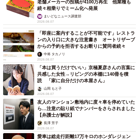
老舗メーカーの投稿が4100万再生 他業種も
続々相乗りでミーム化へ発展
まいどなニュース調査部
2026.08.07
「即座に案内することが不可能です」レストラ
ンの入り口に大きな注意書き オートリザーブ
からの予約を拒否するお断りに賛同者続々
中将 タカノリ
2026.08.07
「本は買うだけでいい」京極夏彦さんの言葉に
共感した女性→リビングの本棚に140冊を積
読 「家に自分だけの本屋さん」
山岡 もと子
2026.08.07
友人のマンション敷地内に度々車を停めていた
ら…注意の貼り紙でナンバーをさらされました
【弁護士が解説】
長澤 芳子
2026.08.07
愛車は総走行距離17万キロのホンダレジェン