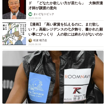
ド 「どなたか欲しい方が居たら」 大御所漫
才師が譲渡の意向
まいどなトピック
2026.08.06
【漫画】「高い家賃を払えるのに、まだ欲し
い？」高級レジデンスの七夕飾り、書かれた願
い事にびっくり 人の欲には終わりがないのか
松波 穂乃圭
2026.08.06