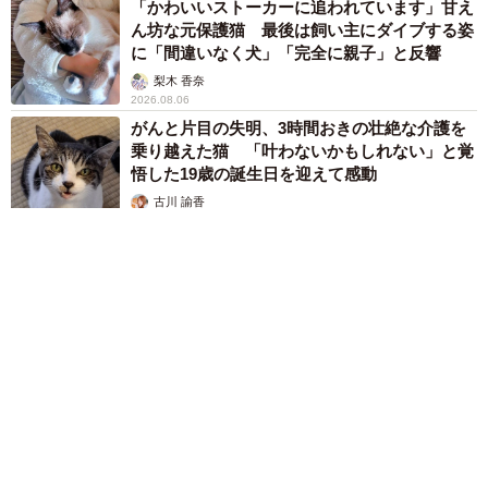
「かわいいストーカーに追われています」甘え
ん坊な元保護猫 最後は飼い主にダイブする姿
に「間違いなく犬」「完全に親子」と反響
梨木 香奈
2026.08.06
がんと片目の失明、3時間おきの壮絶な介護を
乗り越えた猫 「叶わないかもしれない」と覚
悟した19歳の誕生日を迎えて感動
古川 諭香
2026.08.06