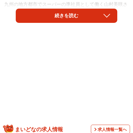
九州の地方都市でスーパーの準社員として働く山村美咲さ
ん（仮名・28歳）は、そうこぼします。
続きを読む
時給は地域の最低賃金954円。週5日・1日8時間をフルに働
いても、社会保険料などを天引きされて、手取りはおよそ
12万5千円。
まいどなの求人情報
求人情報一覧へ