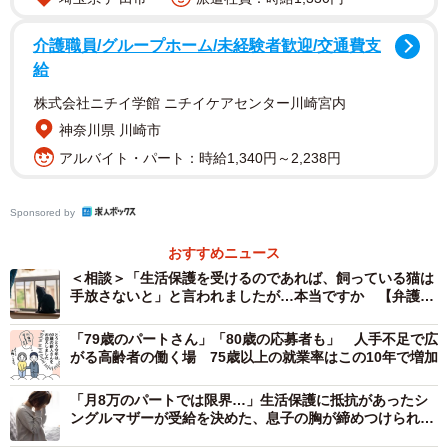
給与から天引きされる年金や健康保険料は、「毎月、大体
介護職員/グループホーム/未経験者歓迎/交通費支
どれくらいの報酬を受け取っているか」によって決まるた
給
め、頑張って働いて報酬が増えても天引きされる金額が増
株式会社ニチイ学館 ニチイケアセンター川崎宮内
えてしまいます。しかし、生活保護利用者は全ての負担が
神奈川県 川崎市
免除されます。
アルバイト・パート：時給1,340円～2,238円
▽生活保護の包括性
Sponsored by
生活保護には、衣食住だけでなく、医療、介護、教育、生
おすすめニュース
業（仕事）、出産、葬祭といった「健康で文化的な最低限
＜相談＞「生活保護を受けるのであれば、飼っている猫は
手放さないと」と言われましたが…本当ですか 【弁護士
度の生活」に必要な生活のあらゆる側面を援助の対象とす
に聞いた】
るため、現金以上の支えになることがあります。
「79歳のパートさん」「80歳の応募者も」 人手不足で広
がる高齢者の働く場 75歳以上の就業率はこの10年で増加
「助けを借りてもいいんだ」と気づいた瞬間
「月8万のパートでは限界…」生活保護に抵抗があったシ
ングルマザーが受給を決めた、息子の胸が締めつけられる
一言