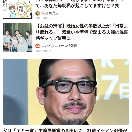
て…あなた毎朝私が起こしてますけど？笑
松波 穂乃圭
2026.08.07
【お盆の帰省】既婚女性の半数以上が「日常よ
り疲れる」 気遣いや準備で深まる夫婦の温度
感ギャップ鮮明に
まいどなニュース情報部
2026.08.07
父は「エミー賞」主演男優賞の真田広之 31歳イケメン俳優が