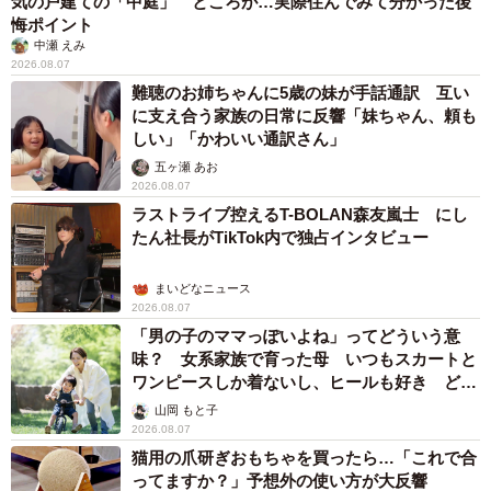
気の戸建ての「中庭」 ところが…実際住んでみて分かった後
悔ポイント
中瀬 えみ
2026.08.07
難聴のお姉ちゃんに5歳の妹が手話通訳 互い
に支え合う家族の日常に反響「妹ちゃん、頼も
しい」「かわいい通訳さん」
五ヶ瀬 あお
2026.08.07
ラストライブ控えるT-BOLAN森友嵐士 にし
たん社長がTikTok内で独占インタビュー
まいどなニュース
2026.08.07
「男の子のママっぽいよね」ってどういう意
味？ 女系家族で育った母 いつもスカートと
ワンピースしか着ないし、ヒールも好き どの
へんが…
山岡 もと子
2026.08.07
猫用の爪研ぎおもちゃを買ったら…「これで合
ってますか？」予想外の使い方が大反響