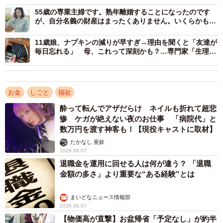
55歳の専業主婦です。熟年離婚することになったのです
が、自分名義の財産はまったくありません。いくらかもら
えるでしょうか？
11歳娘、ナプキンの減りが早すぎ→理由を聞くと「友達が
毎日忘れる」 母、これって深刻かも？…専門家「生理の
問題気づかれにくい」
お金
しごと
福祉
酔って転んでアザだらけ ネイルも折れて超悲
2/2
惨 ケガが絶えない夜のお仕事 「病院代」と
数万円を渡す神客も！【現役キャストに取材】
市役所職員に相談してみましょう※画像はイメージです
たかなし 亜妖
（webbiz/stock.adobe.com/）
2026.08.07
退職金を運用に回せる人は何が違う？ 「退職
ある夏の日、山村さんの家の冷蔵庫が突然動かなくなりま
金額の多さ」より重要な“ある経験”とは
した。
まいどなニュース情報部
2026.08.07
修理には数万円、買い替えとなれば十万円近い出費。現在
【物価高が直撃】お盆帰省「予定なし」が約半
の生活では、とても払えそうにありません。一方で、「役