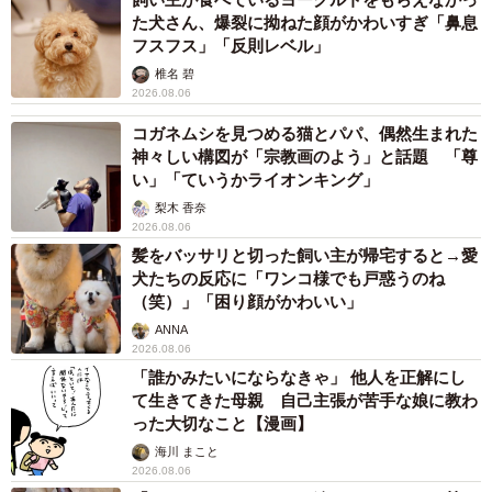
た犬さん、爆裂に拗ねた顔がかわいすぎ「鼻息
フスフス」「反則レベル」
椎名 碧
2026.08.06
コガネムシを見つめる猫とパパ、偶然生まれた
神々しい構図が「宗教画のよう」と話題 「尊
い」「ていうかライオンキング」
梨木 香奈
2026.08.06
髪をバッサリと切った飼い主が帰宅すると→愛
犬たちの反応に「ワンコ様でも戸惑うのね
（笑）」「困り顔がかわいい」
ANNA
2026.08.06
「誰かみたいにならなきゃ」 他人を正解にし
て生きてきた母親 自己主張が苦手な娘に教わ
った大切なこと【漫画】
海川 まこと
2026.08.06