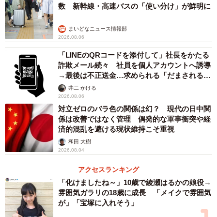
数 新幹線・高速バスの「使い分け」が鮮明に
所に相談するなんて恥ずかしい」「怠けてると思われない
だろうか」という迷いもあり、立ち尽くす日が続きまし
まいどなニュース情報部
2026.08.06
た。
「LINEのQRコードを添付して」社長をかたる
転機は、職場の同僚との何気ない会話でした。
詐欺メール続々 社員を個人アカウントへ誘導
→最後は不正送金…求められる「だまされる前
提」の対策
井二 かける
「知り合いが家計の苦しさについて自治体に相談した
2026.08.06
ら、“フードバンク”を紹介してもらえて、食べ物をもらえた
対立ゼロのバラ色の関係は幻？ 現代の日中関
んだって」
係は改善ではなく管理 偶発的な軍事衝突や経
済的混乱を避ける現状維持こそ重視
困っているのは自分だけではないのだと思えたことで、よ
和田 大樹
2026.08.04
うやく市役所へ向かう決心がついたのです。
アクセスランキング
窓口で事情を伝えると、職員は穏やかに答えてくれまし
「化けましたね～」10歳で綾瀬はるかの娘役→
雰囲気ガラリの18歳に成長 「メイクで雰囲気
た。
が」「宝塚に入れそう」