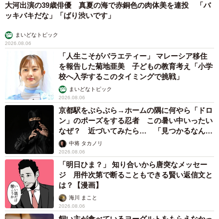
大河出演の39歳俳優 真夏の海で赤銅色の肉体美を連投 「バ
ッキバキだな」「ばり渋いです」
まいどなトピック
2026.08.06
「人生こそがバラエティー」 マレーシア移住
を報告した菊地亜美 子どもの教育考え「小学
校へ入学するこのタイミングで挑戦」
まいどなトピック
2026.08.06
京都駅をぶらぶら→ホームの隅に何やら「ドロ
ン」のポーズをする忍者 この暑い中いったい
なぜ？ 近づいてみたら… 「見つかるなんて
未熟」
中将 タカノリ
2026.08.06
「明日ひま？」 知り合いから唐突なメッセー
ジ 用件次第で断ることもできる賢い返信文と
は？【漫画】
海川 まこと
2026.08.06
飼い主が食べているヨーグルトをもらえなかっ