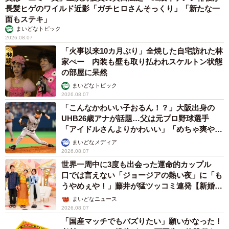
長髪ヒゲのワイルド近影「ガチヒロさんそっくり」「新たな一
面もステキ」
まいどなトピック
2026.08.07
「火事以来10カ月ぶり」全焼した自宅訪れた林
家ぺー 内装も壁も取り払われスケルトン状態
の部屋に呆然
まいどなトピック
2026.08.07
「こんなかわいい子おるん！？」大阪出身の
UHB26歳アナが話題…父は元プロ野球選手
「アイドルさんよりかわいい」「めちゃ爽や
か」
まいどなメディア
2026.08.07
世界一周中に3度も出会った運命的カップル
口では言えない「ジョージアの熱い夜」に「も
うやめぇや！」藤井が猛ツッコミ連発【新婚さ
ん】
まいどなニュース
2026.08.07
「国産マッチでもバズりたい」願いかなった！