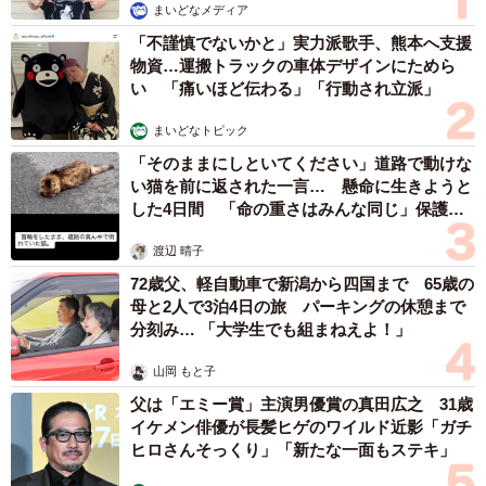
「働いていても使える制度がありますよ。所得上限はあり
まいどなメディア
ますが、家賃には住居確保給付金が利用できます。また、
「不謹慎でないかと」実力派歌手、熊本へ支援
物資…運搬トラックの車体デザインにためら
生活福祉資金という貸付制度もあります。食べ物に困った
い 「痛いほど伝わる」「行動され立派」
らフードバンクも紹介できます」
まいどなトピック
窓口を出るころには、不安で押しつぶされそうだった胸が
「そのままにしといてください」道路で動けな
少し軽くなっていました。
い猫を前に返された一言… 懸命に生きようと
した4日間 「命の重さはみんな同じ」保護団
体代表の訴え
誤解してはいけないこと
渡辺 晴子
働いているのに生活保護世帯よりも苦しいという現象は
72歳父、軽自動車で新潟から四国まで 65歳の
母と2人で3泊4日の旅 パーキングの休憩まで
「生活保護が手厚すぎる」からではありません。
分刻み… 「大学生でも組まねえよ！」
生活保護は憲法25条に基づいて誰もが利用できる大切な制
山岡 もと子
度です。
父は「エミー賞」主演男優賞の真田広之 31歳
イケメン俳優が長髪ヒゲのワイルド近影「ガチ
ヒロさんそっくり」「新たな一面もステキ」
そして、生活保護だけでなく、働きながらでも利用できる
支援制度が確かにあります。困ったときに頼ることは“甘