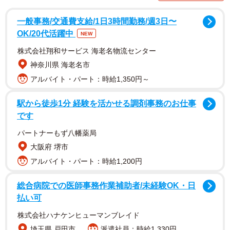
家賃や光熱費、食費を払うと、残るのはわずか2万4千円ほ
一般事務/交通費支給/1日3時間勤務/週3日〜
ど。貯蓄もなく、苦しい生活が続いていました。
OK/20代活躍中
NEW
株式会社翔和サービス 海老名物流センター
生活保護との比較で浮かぶ矛盾
神奈川県 海老名市
しかし、もし同じ地域・同じ28歳・無収入の単身世帯で生
アルバイト・パート：時給1,350円～
活保護を受ける場合、生活扶助が7万円程度、住宅扶助が3
万円程度となり、月10万円ほどになります。さらに医療費
駅から徒歩1分 経験を活かせる調剤事務のお仕事
です
自己負担ゼロや税の減免もあります。結果として「生活保
護の方が余裕がある」という逆転現象が生まれるのです。
パートナーもず八幡薬局
大阪府 堺市
なぜ逆転するのか？
アルバイト・パート：時給1,200円
このような現象が起こる理由として、以下のような点が挙
総合病院での医師事務作業補助者/未経験OK・日
げられます。
払い可
株式会社ハナケンヒューマンブレイド
▽社会保険料の負担
埼玉県 戸田市
派遣社員：時給1,330円