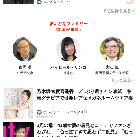
まいどなトピック
え”ではなく、自分を守るための大切な選択なのです。
６位以降を見る
つながることで、少し安心を
まいどなファミリー
（新着記事順）
「働いているのに生活保護以下」という現象は、誰にでも
起こりうることです。
しかし、そのとき頼れる制度や人がいると知るだけで、心
は少し楽になります。
森岡 浩
ハイヒール・リンゴ
大江 篤
姓氏研究家
漫才師
園田学園女子大学学長
もっと見る
山村さんは今も節約生活を続けていますが、「もしものと
乃木坂46賀喜遥香 5年ぶり週チャン表紙 巻
き相談できる窓口がある」と知ったことで、不安が和らい
頭グラビアでは激レアなメガネルームウエア姿
だと話します。
まいどなニュースエンタメ部
孤立した自己責任論ではなく、支え合いの中で生きていく
2026.08.07
こと。それが、明日を安心して迎えるための小さな一歩に
3児の母 43歳女優の肩見せコーデでファンざ
わざわ 「色っぽすぎて思わず二度見」「むっ
なるのです。