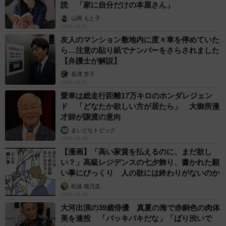
読 「家に自分だけの本屋さん」
山岡 もと子
2026.08.07
友人のマンション敷地内に度々車を停めていた
ら…注意の貼り紙でナンバーをさらされました
【弁護士が解説】
長澤 芳子
2026.08.07
愛車は総走行距離17万キロのホンダレジェン
ド 「どなたか欲しい方が居たら」 大御所漫
才師が譲渡の意向
まいどなトピック
2026.08.06
【漫画】「高い家賃を払えるのに、まだ欲し
い？」高級レジデンスの七夕飾り、書かれた願
い事にびっくり 人の欲には終わりがないのか
松波 穂乃圭
2026.08.06
大河出演の39歳俳優 真夏の海で赤銅色の肉体
美を連投 「バッキバキだな」「ばり渋いで