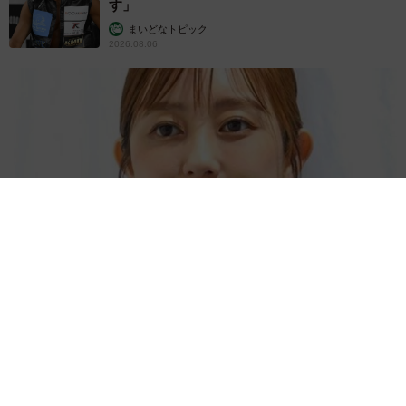
す」
まいどなトピック
2026.08.06
「人生こそがバラエティー」 マレーシア移住を報告した菊地亜
美 子どもの教育考え「小学校へ入学するこのタイミングで挑
戦」
まいどなトピック
2026.08.06
京都駅をぶらぶら→ホームの隅に何やら「ドロ
ン」のポーズをする忍者 この暑い中いったい