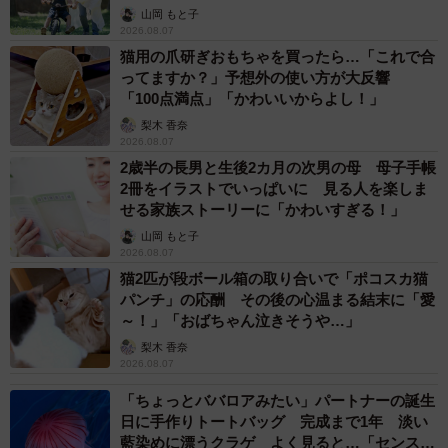
へんが…
山岡 もと子
2026.08.07
猫用の爪研ぎおもちゃを買ったら…「これで合
ってますか？」予想外の使い方が大反響
「100点満点」「かわいいからよし！」
梨木 香奈
2026.08.07
2歳半の長男と生後2カ月の次男の母 母子手帳
2冊をイラストでいっぱいに 見る人を楽しま
せる家族ストーリーに「かわいすぎる！」
山岡 もと子
2026.08.07
猫2匹が段ボール箱の取り合いで「ポコスカ猫
パンチ」の応酬 その後の心温まる結末に「愛
～！」「おばちゃん泣きそうや…」
梨木 香奈
2026.08.07
「ちょっとババロアみたい」パートナーの誕生
日に手作りトートバッグ 完成まで1年 淡い
藍染めに漂うクラゲ よく見ると…「センスす