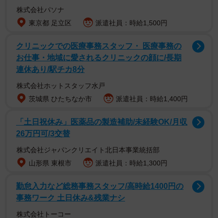
株式会社パソナ
東京都 足立区
派遣社員：時給1,500円
クリニックでの医療事務スタッフ・ 医療事務の
お仕事・地域に愛されるクリニックの顔に/長期
連休あり/駅チカ8分
株式会社ホットスタッフ水戸
茨城県 ひたちなか市
派遣社員：時給1,400円
「土日祝休み」医薬品の製造補助/未経験OK/月収
26万円可/3交替
株式会社ジャパンクリエイト北日本事業統括部
山形県 東根市
派遣社員：時給1,300円
勤怠入力など総務事務スタッフ/高時給1400円の
事務ワーク 土日休み&残業ナシ
株式会社トーコー