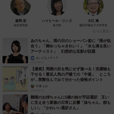
森岡 浩
ハイヒール・リンゴ
大江 篤
姓氏研究家
漫才師
園田学園女子大学学長
もっと見る
あのちゃん、雨の日のショーパン姿に「雨が似
合う」「脚めっちゃきれい！」「水も滴る良い
アーティスト」 幻想的な近影が話題
まいどなメディア
2026.08.07
【漫画】周囲の目を気にせず遊べる！洗濯物も
干せる！最近人気の戸建ての「中庭」 ところ
が…実際住んでみて分かった後悔ポイント
中瀬 えみ
2026.08.07
難聴のお姉ちゃんに5歳の妹が手話通訳 互い
に支え合う家族の日常に反響「妹ちゃん、頼も
しい」「かわいい通訳さん」