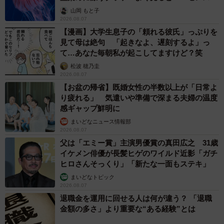
ごい」
山岡 もと子
2026.08.07
【漫画】大学生息子の「頼れる彼氏」っぷりを
見て母は絶句 「起きなよ、遅刻するよ」っ
て…あなた毎朝私が起こしてますけど？笑
松波 穂乃圭
2026.08.07
【お盆の帰省】既婚女性の半数以上が「日常よ
り疲れる」 気遣いや準備で深まる夫婦の温度
感ギャップ鮮明に
まいどなニュース情報部
2026.08.07
父は「エミー賞」主演男優賞の真田広之 31歳
イケメン俳優が長髪ヒゲのワイルド近影「ガチ
ヒロさんそっくり」「新たな一面もステキ」
まいどなトピック
2026.08.07
退職金を運用に回せる人は何が違う？ 「退職
金額の多さ」より重要な“ある経験”とは