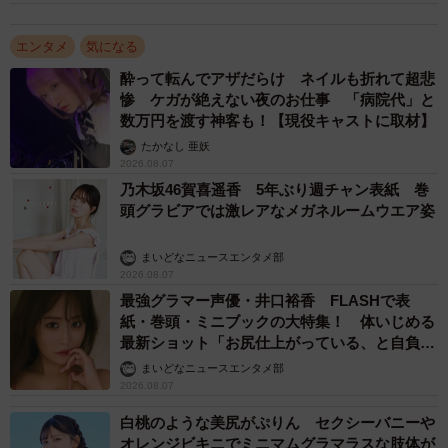
エンタメ
気になる
酔って転んでアザだらけ ネイルも折れて超悲
惨 ケガが絶えない夜のお仕事 「病院代」と
数万円を渡す神客も！【現役キャストに取材】
たかなし 亜妖
2026.08.07
乃木坂46賀喜遥香 5年ぶり週チャン表紙 巻
頭グラビアでは激レアなメガネルームウエア姿
まいどなニュースエンタメ部
2026.08.07
最強グラマー声優・井口裕香 FLASHで表
紙・巻頭・ミニブックの大特集！ 体いじめる
最新ショット「お尻仕上がっている、と自負し
ています」「いくつになっても理想の身体でい
まいどなニュースエンタメ部
たい」
2026.08.07
白桃のような美尻がぷりん セクシーバニーや
オレンジビキニでミニマムグラマラスな肢体が