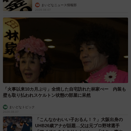
まいどなニュース情報部
2026.08.07
「火事以来10カ月ぶり」全焼した自宅訪れた林家ぺー 内装も
壁も取り払われスケルトン状態の部屋に呆然
まいどなトピック
2026.08.07
「こんなかわいい子おるん！？」大阪出身の
UHB26歳アナが話題…父は元プロ野球選手