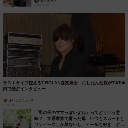
五ヶ瀬 あお
2026.08.07
ラストライブ控えるT-BOLAN森友嵐士 にしたん社長がTikTok
内で独占インタビュー
まいどなニュース
2026.08.07
「男の子のママっぽいよね」ってどういう意
味？ 女系家族で育った母 いつもスカートと
ワンピースしか着ないし、ヒールも好き どの