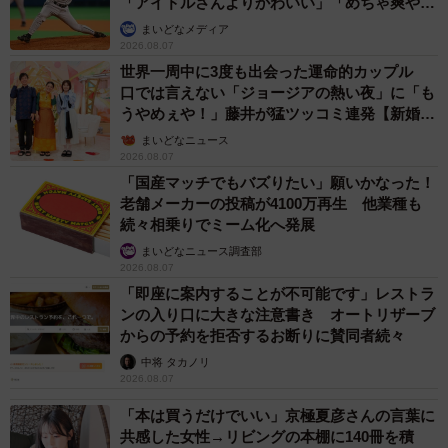
「アイドルさんよりかわいい」「めちゃ爽や
か」
まいどなメディア
2026.08.07
世界一周中に3度も出会った運命的カップル
口では言えない「ジョージアの熱い夜」に「も
うやめぇや！」藤井が猛ツッコミ連発【新婚さ
ん】
まいどなニュース
2026.08.07
「国産マッチでもバズりたい」願いかなった！
老舗メーカーの投稿が4100万再生 他業種も
続々相乗りでミーム化へ発展
まいどなニュース調査部
2026.08.07
「即座に案内することが不可能です」レストラ
ンの入り口に大きな注意書き オートリザーブ
からの予約を拒否するお断りに賛同者続々
中将 タカノリ
2026.08.07
「本は買うだけでいい」京極夏彦さんの言葉に
共感した女性→リビングの本棚に140冊を積