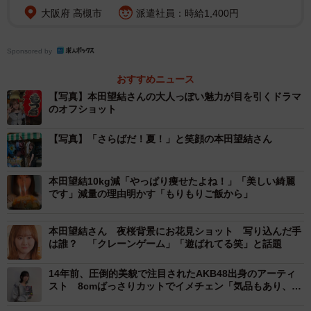
大阪府 高槻市
派遣社員：時給1,400円
Sponsored by
おすすめニュース
【写真】本田望結さんの大人っぽい魅力が目を引くドラマ
のオフショット
【写真】「さらばだ！夏！」と笑顔の本田望結さん
本田望結10kg減「やっぱり痩せたよね！」「美しい綺麗
です」減量の理由明かす「もりもりご飯から」
本田望結さん 夜桜背景にお花見ショット 写り込んだ手
は誰？ 「クレーンゲーム」「遊ばれてる笑」と話題
14年前、圧倒的美貌で注目されたAKB48出身のアーティ
スト 8cmばっさりカットでイメチェン「気品もあり、高
貴な可愛さ」「綺麗やなぁ」