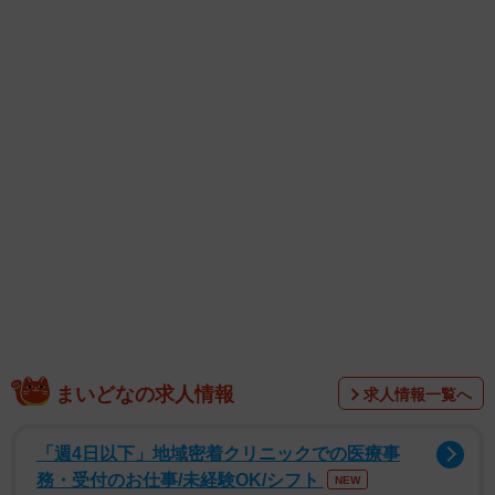
また、本田さん自身のInstagramでは、「さらばだ！夏！」
とコメントするなど夏を満喫している様子を公開。黒のカ
ーゴパンツを使ったカジュアルコーデを披露しており、全
身写真には「スタイル抜群」「痩せた？？」「可愛い」と
いったコメントも。他にも「どうやって絞ったの？みゆち
ゃん可愛くなった」「望結さん、凄く素敵で魅力的で可愛
いくて綺麗過ぎです」「もうお姉さんなんだね...」「綺麗や
なぁ」「痩せてスタイル良くなった気がする！」「世界一
可愛い過ぎる」などの声が溢れていた。
まいどなの求人情報
求人情報一覧へ
「週4日以下」地域密着クリニックでの医療事
務・受付のお仕事/未経験OK/シフト
NEW