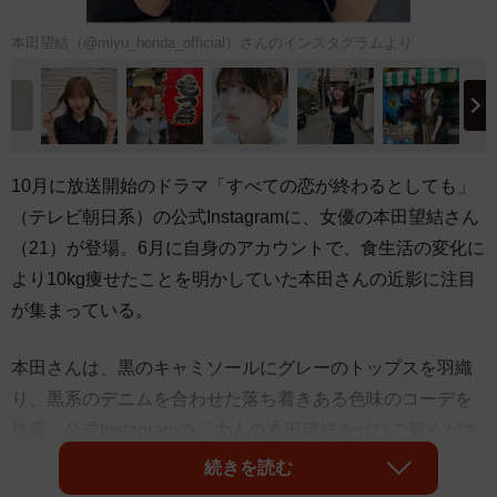
本田望結（@miyu_honda_official）さんのインスタグラムより
10月に放送開始のドラマ「すべての恋が終わるとしても」
（テレビ朝日系）の公式Instagramに、女優の本田望結さん
（21）が登場。6月に自身のアカウントで、食生活の変化に
より10kg痩せたことを明かしていた本田さんの近影に注目
が集まっている。
本田さんは、黒のキャミソールにグレーのトップスを羽織
り、黒系のデニムを合わせた落ち着きある色味のコーデを
披露。公式Instagramの「大人の本田望結をぜひご覧くださ
い」という言葉通り、可愛らしい笑顔にも大人びた淑やか
続きを読む
さが感じられる。