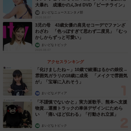
大暴れ 成瀬かのん3rd DVD「ピーチライン」
まいどなニュースエンタメ部
2026.08.07
3児の母 43歳女優の肩見せコーデでファンざ
わざわ 「色っぽすぎて思わず二度見」「むっ
かしからずっと可愛い」
まいどなトピック
2026.08.07
アクセスランキング
「化けましたね～」10歳で綾瀬はるかの娘役→
雰囲気ガラリの18歳に成長 「メイクで雰囲気
が」「宝塚に入れそう」
まいどなメディア
「不謹慎でないかと」実力派歌手、熊本へ支援
物資…運搬トラックの車体デザインにためら
い 「痛いほど伝わる」「行動され立派」
まいどなトピック