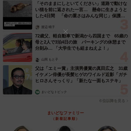
「そのままにしといてください」道路で動けな
い猫を前に返された一言… 懸命に生きようと
した4日間 「命の重さはみんな同じ」保護団
体代表の訴え
渡辺 晴子
72歳父、軽自動車で新潟から四国まで 65歳の
母と2人で3泊4日の旅 パーキングの休憩まで
分刻み… 「大学生でも組まねえよ！」
山岡 もと子
父は「エミー賞」主演男優賞の真田広之 31歳
イケメン俳優が長髪ヒゲのワイルド近影「ガチ
ヒロさんそっくり」「新たな一面もステキ」
まいどなトピック
６位以降を見る
まいどなファミリー
（新着記事順）