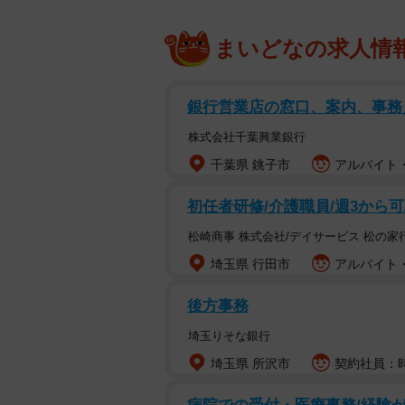
まいどなの求人情
銀行営業店の窓口、案内、事
株式会社千葉興業銀行
千葉県 銚子市
アルバイト・
初任者研修/介護職員/週3から
松崎商事 株式会社/デイサービス 松の家
埼玉県 行田市
アルバイト・
後方事務
埼玉りそな銀行
埼玉県 所沢市
契約社員：時