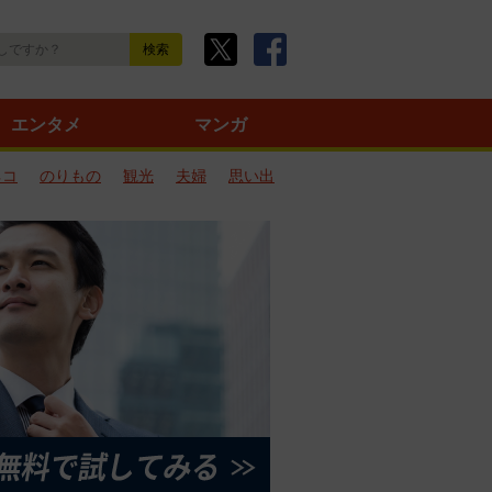
エンタメ
マンガ
ネコ
のりもの
観光
夫婦
思い出