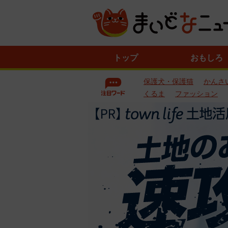
ニ
トップ
おもしろ
ュ
ー
保護犬・保護猫
かんさ
ス
一
くるま
ファッション
覧