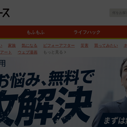
もふもふ
ライフハック
い
家族
気になる
ビフォーアフター
災害
買ってみたい
アート
ウェブ漫画
もっと見る