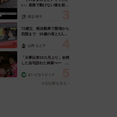
い」道路で動けない猫を前に
返された一言… 懸命に生き
ようとした4日間 「命の重
渡辺 晴子
さはみんな同じ」保護団体代
表の訴え
72歳父、軽自動車で新潟から
四国まで 65歳の母と2人で
3泊4日の旅 パーキングの休
憩まで分刻み… 「大学生で
山岡 もと子
も組まねえよ！」
「火事以来10カ月ぶり」全焼
した自宅訪れた林家ぺー 内
装も壁も取り払われスケルト
ン状態の部屋に呆然
まいどなトピック
６位以降を見る