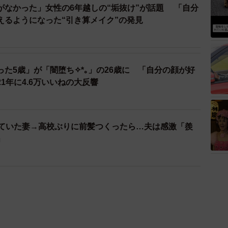
がなかった」女性の6年越しの“垢抜け”が話題 「自分
えるようになった“引き算メイク”の発見
た5歳」が「闇堕ち✧*｡」の26歳に 「自分の顔が好
1年に4.6万いいねの大反響
していた妻→高校ぶりに前髪つくったら…夫は感激「羨
」