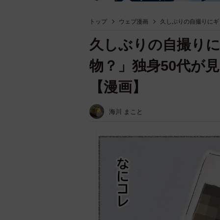
トップ
ウェブ漫画
久しぶりの自撮りにギ
久しぶりの自撮り
物？」独身50代が
【漫画】
海川 まこと