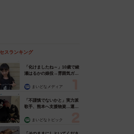
セスランキング
「化けましたね～」10歳で綾
瀬はるかの娘役→雰囲気ガラ
リの18歳に成長 「メイクで
雰囲気が」「宝塚に入れそ
まいどなメディア
う」
「不謹慎でないかと」実力派
歌手、熊本へ支援物資…運搬
トラックの車体デザインにた
めらい 「痛いほど伝わる」
まいどなトピック
「行動され立派」
「そのままにしといてくださ