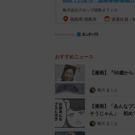
病院での受付・医療事務/経験が
株式会社グロップ徳島オフィス
徳島県 徳島市
派遣社員：時
Sponsored by
おすすめニュース
【漫画】『50歳か
海川 まこと
【漫画】「あんなブ
そうじゃん」 初め
海川 まこと