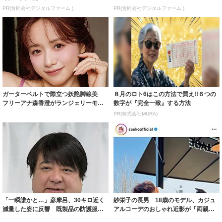
PR(合同会社デジタルファーム )
PR(合同会社デジタルファーム )
ガーターベルトで際立つ妖艶脚線美
８月のロト6はこの方法で買え!!６つの
フリーアナ森香澄がランジェリーモデ
数字が『完全一致』する方法
ルに ｢PE...
PR(株式会社MURA)
「一瞬誰かと…」彦摩呂、30キロ近く
紗栄子の長男 18歳のモデル、カジュ
減量した姿に反響 既製品の防護服が
アルコーデのおしゃれ近影が「両親の
着られると...
いいとこ取...