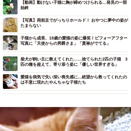
【動画】動けない子猫に胸が締めつけられる…発見の一部
始終
【写真】両前足でがっちりホールド！ おやつに夢中の姿が
たまらない
子猫から成長、18歳の愛猫の姿に爆笑！ビフォーアフター
写真に「天使からの男爵さま」「貫禄がでてる」
柴犬が飼い主に教えてくれた……捨てられた2匹の子猫 3
匹の種を超えて、寄り添う姿に「優しい世界すぎる」
愛猫を病気で失い深い喪失感に…絶望から救ってくれたの
は不意に現れたやんちゃな子猫たち