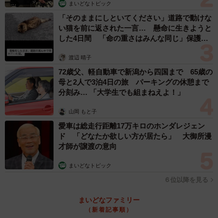
まいどなトピック
「そのままにしといてください」道路で動けな
い猫を前に返された一言… 懸命に生きようと
した4日間 「命の重さはみんな同じ」保護団
体代表の訴え
渡辺 晴子
72歳父、軽自動車で新潟から四国まで 65歳の
母と2人で3泊4日の旅 パーキングの休憩まで
分刻み… 「大学生でも組まねえよ！」
山岡 もと子
愛車は総走行距離17万キロのホンダレジェン
ド 「どなたか欲しい方が居たら」 大御所漫
才師が譲渡の意向
まいどなトピック
６位以降を見る
まいどなファミリー
（新着記事順）