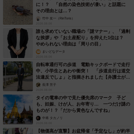
に！？ 「自然の染色技術が凄い」と話題に
その理由とは…？
竹中 友一（RinToris）
2026.08.06
誰も求めていない職場の「謎マナー」、「過剰
な挨拶」や「お土産配り」を抑えた1位は？
やめられない理由は「周りの目」
まいどなデータ
2026.08.06
自転車通行可の歩道 電動キックボードで走行
中、小学生とあわや衝突！ 「歩道走行は道交
法違反でしょ」と指摘されました【弁護士が解
説】
長澤 芳子
2026.08.06
タイの電車の中で見た優先席のマーク 子ど
も、妊娠、けが人、お年寄り… 一つだけ謎の
ものが！？「だから黄色なんですね」
中将 タカノリ
2026.08.06
【物価高が直撃】お盆帰省「予定なし」が約半