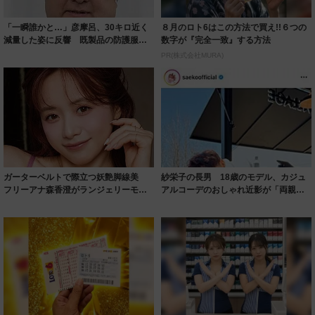
「一瞬誰かと…」彦摩呂、30キロ近く
８月のロト6はこの方法で買え!!６つの
減量した姿に反響 既製品の防護服が
数字が『完全一致』する方法
着られると...
PR(株式会社MURA)
ガーターベルトで際立つ妖艶脚線美
紗栄子の長男 18歳のモデル、カジュ
フリーアナ森香澄がランジェリーモデ
アルコーデのおしゃれ近影が「両親の
ルに ｢PE...
いいとこ取...