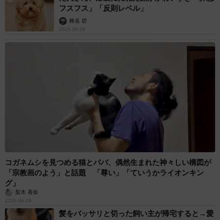
フスフス」「反則レベル」
椎名 碧
2026.08.06
コガネムシを見つめる猫とパパ、偶然生まれた神々しい構図が
「宗教画のよう」と話題 「尊い」「ていうかライオンキン
グ」
梨木 香奈
2026.08.06
髪をバッサリと切った飼い主が帰宅すると→愛