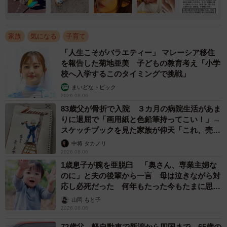
家族
気になる
子育て
「人生こそがバラエティー」 マレーシア移住
を報告した菊地亜美 子どもの教育考え「小学
校へ入学するこのタイミングで挑戦」
まいどなトピック
2026.08.06
83歳父が骨折で入院 ３カ月の病院生活があま
りに退屈で「画用紙と色鉛筆持ってこい！」→
スケッチブックを見た家族が仰天「これ、売れ
ますよ…」
中将 タカノリ
2026.08.06
1歳息子が腕を亜脱臼 「奥さん、専業主婦な
のに」と夫の後輩から一言 母は泣きながら対
応し必死だった 何年もたった今もたまに思い
出し…
山岡 もと子
2026.08.06
72歳父、軽自動車で新潟から四国まで 65歳の