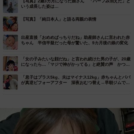
【写真】2歳3カ月になった娘さん 「ハーフみ消えた」と
いう成長した姿は…
【写真】「純日本人」と語る両親の表情
出産直後「おめめぱっちりだね」助産師さんに言われた赤
ちゃん 半信半疑だった母が驚いた、9カ月後の娘の変化
「女の子みたいな顔だね」と言われ続けた男の子が、20歳
になったら…「マジで神がかってる」と絶賛の声 かつて
のコンプレックスが魅力に
「息子はプラス5kg、夫はマイナス12kg」赤ちゃんとパパ
が真逆ビフォーアフター 深夜おむつ替え→早朝ジムでバ
ッキバキ「父すごいね」「モチベになる」