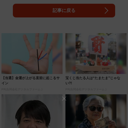
記事に戻る
【当選】金運が上がる直前に起こるサ
宝くじ当たる人は“たまたま”じゃな
イン
い?!
PR(合同会社デジタルファーム )
PR(合同会社デジタルファーム )