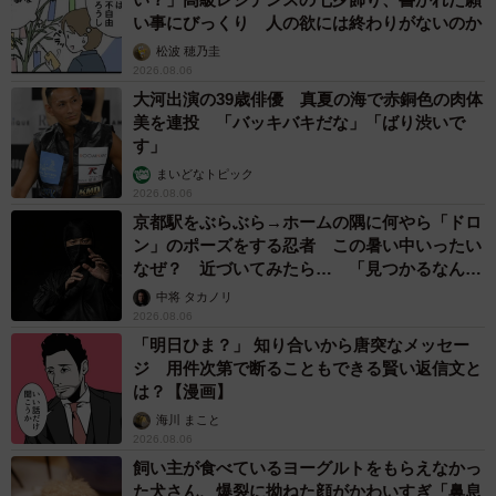
い事にびっくり 人の欲には終わりがないのか
松波 穂乃圭
2026.08.06
大河出演の39歳俳優 真夏の海で赤銅色の肉体
美を連投 「バッキバキだな」「ばり渋いで
す」
まいどなトピック
2026.08.06
京都駅をぶらぶら→ホームの隅に何やら「ドロ
ン」のポーズをする忍者 この暑い中いったい
なぜ？ 近づいてみたら… 「見つかるなんて
未熟」
中将 タカノリ
2026.08.06
「明日ひま？」 知り合いから唐突なメッセー
ジ 用件次第で断ることもできる賢い返信文と
は？【漫画】
海川 まこと
2026.08.06
飼い主が食べているヨーグルトをもらえなかっ
た犬さん、爆裂に拗ねた顔がかわいすぎ「鼻息