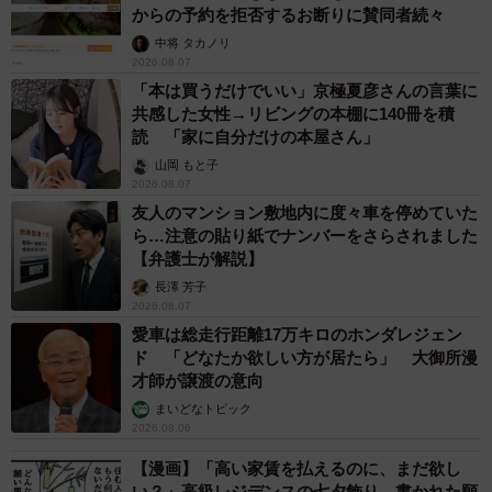
からの予約を拒否するお断りに賛同者続々
中将 タカノリ
2026.08.07
「本は買うだけでいい」京極夏彦さんの言葉に
共感した女性→リビングの本棚に140冊を積
読 「家に自分だけの本屋さん」
山岡 もと子
2026.08.07
友人のマンション敷地内に度々車を停めていた
ら…注意の貼り紙でナンバーをさらされました
【弁護士が解説】
長澤 芳子
2026.08.07
愛車は総走行距離17万キロのホンダレジェン
ド 「どなたか欲しい方が居たら」 大御所漫
才師が譲渡の意向
まいどなトピック
2026.08.06
【漫画】「高い家賃を払えるのに、まだ欲し
い？」高級レジデンスの七夕飾り、書かれた願