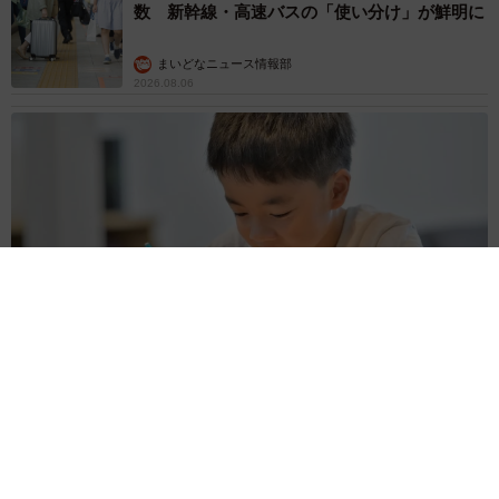
数 新幹線・高速バスの「使い分け」が鮮明に
まいどなニュース情報部
2026.08.06
子どもの学校外の学習時間が11年で2割減少 「家庭学習0分
層」が約半数に達する深刻な実態と広がる学習格差
まいどなニュース情報部
2026.08.06