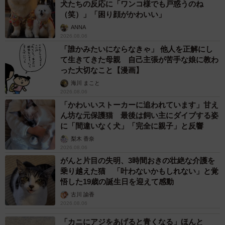
犬たちの反応に「ワンコ様でも戸惑うのね
（笑）」「困り顔がかわいい」
ANNA
2026.08.06
「誰かみたいにならなきゃ」 他人を正解にし
て生きてきた母親 自己主張が苦手な娘に教わ
った大切なこと【漫画】
海川 まこと
2026.08.06
「かわいいストーカーに追われています」甘え
ん坊な元保護猫 最後は飼い主にダイブする姿
に「間違いなく犬」「完全に親子」と反響
梨木 香奈
2026.08.06
がんと片目の失明、3時間おきの壮絶な介護を
乗り越えた猫 「叶わないかもしれない」と覚
悟した19歳の誕生日を迎えて感動
古川 諭香
2026.08.06
「カニにアジをあげると青くなる」ほんと