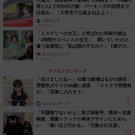
母と2人で3泊4日の旅 パーキングの休憩まで
分刻み… 「大学生でも組まねえよ！」
山岡 もと子
2026.08.06
「ミステリーの女王」と呼ばれた作家の娘は
「2時間サスペンスの女王」 聞いていたのと
違う血液型に「私は誰の子なの？」【徹子の部
屋】
まいどなニュース
2026.08.06
アクセスランキング
「化けましたね～」10歳で綾瀬はるかの娘役→
雰囲気ガラリの18歳に成長 「メイクで雰囲気
が」「宝塚に入れそう」
まいどなメディア
「不謹慎でないかと」実力派歌手、熊本へ支援
物資…運搬トラックの車体デザインにためら
い 「痛いほど伝わる」「行動され立派」