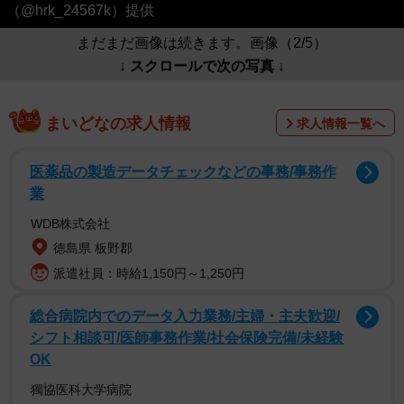
（@hrk_24567k）提供
まだまだ画像は続きます。画像（2/5）
↓ スクロールで次の写真 ↓
まいどなの求人情報
求人情報一覧へ
医薬品の製造データチェックなどの事務/事務作
業
WDB株式会社
徳島県 板野郡
派遣社員：時給1,150円～1,250円
総合病院内でのデータ入力業務/主婦・主夫歓迎/
シフト相談可/医師事務作業/社会保険完備/未経験
OK
獨協医科大学病院