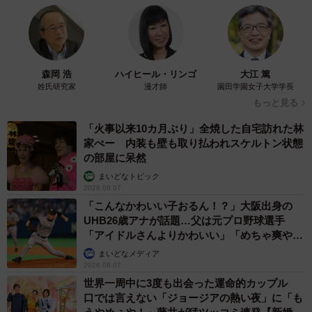
森岡 浩
ハイヒール・リンゴ
大江 篤
姓氏研究家
漫才師
園田学園女子大学学長
もっと見る
「火事以来10カ月ぶり」全焼した自宅訪れた林
家ぺー 内装も壁も取り払われスケルトン状態
の部屋に呆然
まいどなトピック
2026.08.07
「こんなかわいい子おるん！？」大阪出身の
UHB26歳アナが話題…父は元プロ野球選手
「アイドルさんよりかわいい」「めちゃ爽や
か」
まいどなメディア
2026.08.07
世界一周中に3度も出会った運命的カップル
口では言えない「ジョージアの熱い夜」に「も