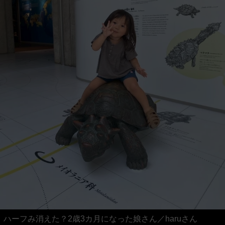
ハーフみ消えた？2歳3カ月になった娘さん／haruさん