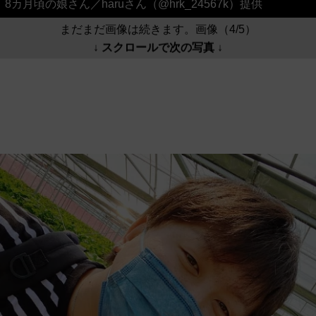
8カ月頃の娘さん／haruさん（@hrk_24567k）提供
まだまだ画像は続きます。画像（4/5）
↓ スクロールで次の写真 ↓