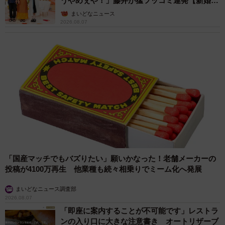
うやめぇや！」藤井が猛ツッコミ連発【新婚さ
ん】
まいどなニュース
2026.08.07
「国産マッチでもバズりたい」願いかなった！老舗メーカーの
投稿が4100万再生 他業種も続々相乗りでミーム化へ発展
まいどなニュース調査部
2026.08.07
「即座に案内することが不可能です」レストラ
ンの入り口に大きな注意書き オートリザーブ