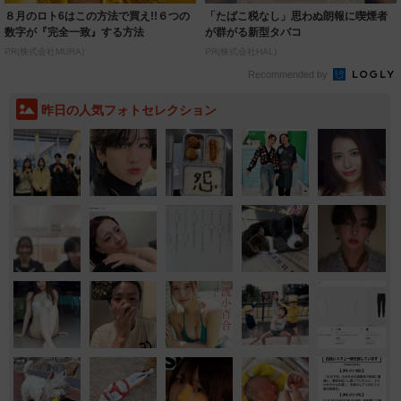
８月のロト6はこの方法で買え!!６つの
「たばこ税なし」思わぬ朗報に喫煙者
数字が『完全一致』する方法
が群がる新型タバコ
PR(株式会社MURA)
PR(株式会社HAL)
Recommended by
昨日の人気フォトセレクション