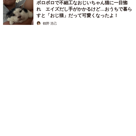
ボロボロで不細工なおじいちゃん猫に一目惚
れ エイズだし手がかかるけど…おうちで暮ら
すと「おじ猫」だって可愛くなったよ！
鶴野 浩己
2026.08.08
「夏休みはたくさん働いてほしい」と職場から頼まれた高2息
子 バイトで稼ぎすぎると扶養を外れて税金や保険料が上が
る？【FPが解説】
もくもくライターズ
2026.08.08