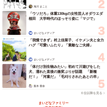
思わぬ申し出【漫画】
海川 まこと
「ウソだろ」体重130kgの女性芸人オダウエダ
植田 大学時代のほっそり姿に「マジで」
まいどなメディア
「我慢できず」村上佳菜子、イケメン夫と全力
ハグ「可愛いふたり」「素敵なご夫婦」
まいどなメディア
「体だけ別生物みたい」初めて川遊びをした
犬、濡れた直後の激変ぶりが話題 「新種
だ！」「河童だ」「毛刈りされたあとの羊」
梨木 香奈
６位以降を見る
まいどなファミリー