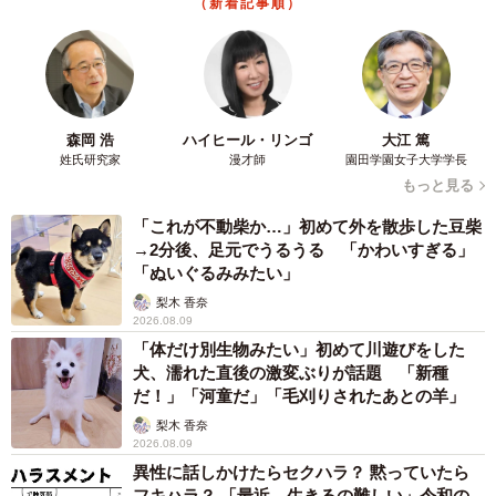
（新着記事順）
森岡 浩
ハイヒール・リンゴ
大江 篤
3/5
姓氏研究家
漫才師
園田学園女子大学学長
もっと見る
生後200日を迎えた娘さん／母親提供
「これが不動柴か…」初めて外を散歩した豆柴
そんなSUAちゃんは「とにかくずっと動き回ってお転婆ち
→2分後、足元でうるうる 「かわいすぎる」
「ぬいぐるみみたい」
ゃん」だといいます。
梨木 香奈
2026.08.09
今回のビフォーアフター写真を投稿したのは、SUAちゃん
「体だけ別生物みたい」初めて川遊びをした
が10カ月を迎える前日。これまで撮りためた写真を見返し
犬、濡れた直後の激変ぶりが話題 「新種
だ！」「河童だ」「毛刈りされたあとの羊」
ていた際に、ふと助産師とのやり取りを思い出し、記録と
梨木 香奈
して残したいと思ったのがきっかけだったといいます。
2026.08.09
異性に話しかけたらセクハラ？ 黙っていたら
「『そういえば助産師さんにあんなこと言われたな〜』と
フキハラ？ 「最近、生きるの難しい」令和の