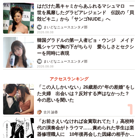
はだけた黒キャミからあふれるマシュマロ 一
世を風靡したグラビアレジェンド 伝説の「貝
しかしその後、娘の成長を見守るなかで、助産師のひとこ
殻ビキニ」から「サンゴNUDE」へ
とを思い出すようになったそうです。
まいどなニュースエンタメ部
2026.08.08
「新生児のころからうっすら二重の線が出てきてはいたん
韓国グラドルの第一人者ピョ・ウンジ メイド
ですが、はっきり二重になったのは6カ月ごろです」
風シャツで胸の下がちらり 愛らしさとセクシ
ーを同時に表現
まいどなニュースエンタメ部
生後半年を過ぎたあたりから、写真でも二重がはっきりと
2026.08.08
分かるようになり、日々の変化を実感するようになったと
アクセスランキング
いいます。
「この人しかいない」26歳差の“年の差婚”をし
た夫婦 出会いは？反対する声はなかった？
今の思いを聞いた
古川 諭香
「お前さえいなければ金賞取れてた！」高校時
代の演奏会がトラウマ……責められた学生は楽
器修理職人に 10年後再会した因縁の相手から