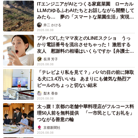
ITエンジニアがAIとつくる家庭菜園 ローカル
LLMのゆるふわAIたちとお話しながら開墾して
みたら… 夢の「スマートな菜園生活」実現な
るか
井二 かける
2026.08.08
プチバズしたママ友とのLINEスクショ うっ
かり電話番号を流出させちゃった！ 激怒する
友人 慰謝料の相場はいくらですか【弁護士が
解説】
長澤 芳子
2026.08.08
「テレビより私を見て？」パパの目の前に陣取
る犬に1.4万いいね あまりにも健気な熱烈ア
ピールのちょっと切ない結末
梨木 香奈
2026.08.08
太っ腹！京都の老舗中華料理店がフルコース料
理50人前を無料提供 「一市民としてお礼を」
つながる善意の輪
京都新聞社
2026.08.08