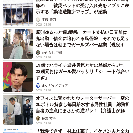
お転婆だという娘さん／母親提供
痛め… 被災ペットの受け入れ先をアプリに表
示する「動物避難所マップ」が始動
これから出産を迎える人や子育て中の人へのメッセージを
平藤 清刀
尋ねると、KANAさんはこう語ってくれました。
2026.08.08
原則ゆるっと週3勤務 カード支払い日直前は
鬼出勤 借金に追われる風俗嬢 それでも足り
「赤ちゃんは顔も表情も本当にどんどん変わっていきま
ない場合は朝までガールズバー副業【現役キャ
す。成長のスピードに驚かされることも多いですが、その
ストに取材】
たかなし 亜妖
変化を写真や日記で残すと、振り返ったときにとても楽し
2026.08.08
いです」
19歳でハライチ岩井勇気と年の差婚から3年、
22歳元おはガール髪バッサリ「ショート似合い
すぎ」
まいどなメディア
2026.08.08
オフィスに置かれたウォーターサーバー 空の
2Lボトル持参し毎日給水する男性社員→総務担
当者の注意にまさかの逆ギレ！【弁護士が解
説】
長澤 芳子
2026.08.08
「我慢できず」村上佳菜子、イケメン夫と全力