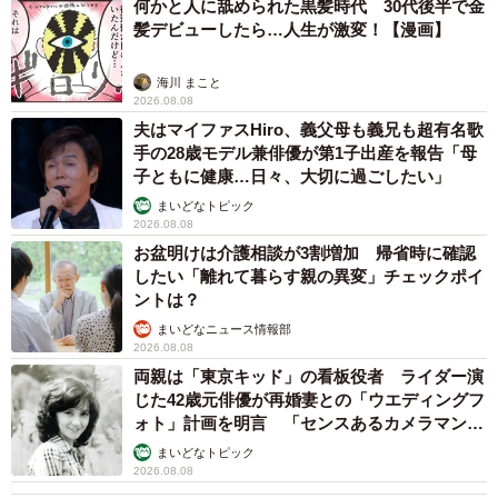
何かと人に舐められた黒髪時代 30代後半で金
髪デビューしたら…人生が激変！【漫画】
海川 まこと
2026.08.08
夫はマイファスHiro、義父母も義兄も超有名歌
手の28歳モデル兼俳優が第1子出産を報告「母
子ともに健康…日々、大切に過ごしたい」
まいどなトピック
2026.08.08
お盆明けは介護相談が3割増加 帰省時に確認
したい「離れて暮らす親の異変」チェックポイ
ントは？
まいどなニュース情報部
2026.08.08
両親は「東京キッド」の看板役者 ライダー演
じた42歳元俳優が再婚妻との「ウエディングフ
ォト」計画を明言 「センスあるカメラマン求
む」
まいどなトピック
2026.08.08