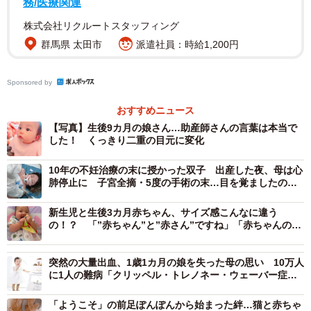
務/医療関連
株式会社リクルートスタッフィング
群馬県 太田市
派遣社員：時給1,200円
Sponsored by
おすすめニュース
【写真】生後9カ月の娘さん…助産師さんの言葉は本当で
した！ くっきり二重の目元に変化
10年の不妊治療の末に授かった双子 出産した夜、母は心
肺停止に 子宮全摘・5度の手術の末…目を覚ましたのは1
週間後 家族の支えがつないだ“奇跡”
新生児と生後3カ月赤ちゃん、サイズ感こんなに違う
の！？ 「”赤ちゃん”と”赤さん”ですね」「赤ちゃんの成
長、早すぎてびっくり」
突然の大量出血、1歳1カ月の娘を失った母の思い 10万人
に1人の難病「クリッペル・トレノネー・ウェーバー症候
群」を知ってほしい
2/5
「ようこそ」の前足ぽんぽんから始まった絆…猫と赤ちゃ