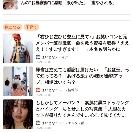
んの“お昼寝姿”に感動「涙が出た」「癒やされる」
生後9カ月の娘さん／母親提供
投稿には、生後13日と9カ月のSUAちゃんの写真が並んで
います。見比べると、目元の印象が大きく変わっているの
気になる
子育て
がわかります。KANAさんは、出産直後の印象的なエピソ
「右ひじ左ひじ交互に見て♪」お笑いコンビ元
ードをこう振り返ります。
メンバー髪型激変 命を救う資格を取得「ええ
え！！すごすぎます！」→本名も明らかに
まいどなメディア
「帝王切開だったため、産まれて3日目に母子同室になった
2026.08.09
のですが、部屋に連れてきてもらったときに助産師さんか
帰省は控えても感謝は届けたい…「お盆玉」っ
ら『おめめぱっちりだねー！』と言われました」
て知ってる？「あげる派」の4割が金額アッ
プ、相場はいくら？
助産師からの言葉に驚いたそうですが、出産するまで新生
まいどなニュース情報部
2026.08.09
児を見たことがなかったため、当時はあまりピンとこなか
もしかしてノーパン？ 素肌に黒ストッキング
ったといいます。
とハイレグ ちとせよしの写真集「 大胆なカ
ットが盛りだくさんです… 心して見てくださ
い」
「比較対象がなかったので、『ぱっちりなの？そうでもな
まいどなニュースエンタメ部
2026.08.08
くない？』と思っていました」