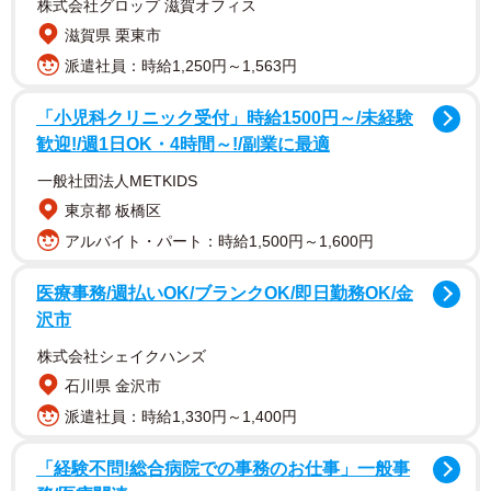
株式会社グロップ 滋賀オフィス
生後13日の娘さん／母親提供
滋賀県 栗東市
派遣社員：時給1,250円～1,563円
「小児科クリニック受付」時給1500円～/未経験
歓迎!/週1日OK・4時間～!/副業に最適
一般社団法人METKIDS
東京都 板橋区
アルバイト・パート：時給1,500円～1,600円
医療事務/週払いOK/ブランクOK/即日勤務OK/金
沢市
株式会社シェイクハンズ
石川県 金沢市
派遣社員：時給1,330円～1,400円
「経験不問!総合病院での事務のお仕事」一般事