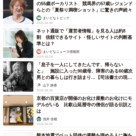
の55歳ボーカリスト 競馬界の57歳レジェンド
らとの「夏祭り満喫ショット」に驚きの声続々
まいどなトピック
2026.08.08
ネット通販で「運営者情報」を見る人は約8
割 信頼できるサイト・怪しいサイトの判断基
準とは？
まいどなニュース情報部
2026.08.08
「息子を一人にしてきたんです、帰らない
と」 施設に入った90歳母、障害のある60歳次
男との暮らしは行き詰まり…【司法書士の現場
から】
山下 静香
2026.08.08
京都の百貨店が開催のお化け屋敷のお化けにモ
デルがいる 比叡山延暦寺の僧侶が語る伝説と
は
浅井 佳穂
2026.08.08
4/5
熊本地震でペット同伴の避難を諦める人に胸を