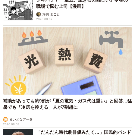
思い出して、そのときのことを忘れないようにと思って、
職場で悩む上司【漫画】
軽い気持ちで投稿しました。だから、反響があって本当に
海川 まこと
2026.08.09
びっくりしました」
投稿には、「うちも（同じようなことを）生まれた時に言
われた」「助産師さんたち、すごいですよね。 たくさんの
赤ちゃんを見てるだけあって、 産後すぐの状態でも分かる
んですね」といったコメントが寄せられ、同じような体験
を重ねる声が集まりました。
補助があっても約9割が「夏の電気・ガス代は重い」と回答…猛
暑でも「冷房を控える」人が7割超に
まいどなデータ
2026.08.08
「だんだん時代劇俳優みたく…」国民的バンド