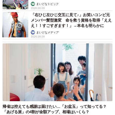
まいどなトピック
2026.08.09
「右ひじ左ひじ交互に見て♪」お笑いコンビ元
メンバー髪型激変 命を救う資格を取得「ええ
え！！すごすぎます！」→本名も明らかに
まいどなメディア
2026.08.09
帰省は控えても感謝は届けたい…「お盆玉」って知ってる？
「あげる派」の4割が金額アップ、相場はいくら？