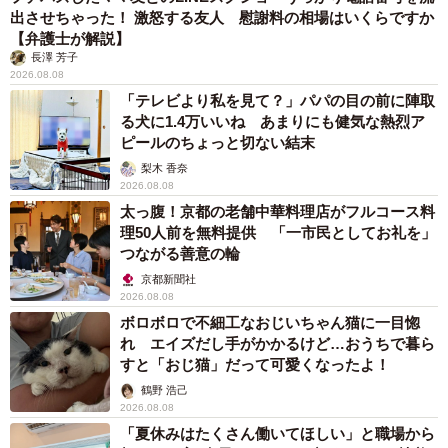
出させちゃった！ 激怒する友人 慰謝料の相場はいくらですか
【弁護士が解説】
長澤 芳子
2026.08.08
「テレビより私を見て？」パパの目の前に陣取
る犬に1.4万いいね あまりにも健気な熱烈ア
ピールのちょっと切ない結末
梨木 香奈
2026.08.08
太っ腹！京都の老舗中華料理店がフルコース料
理50人前を無料提供 「一市民としてお礼を」
つながる善意の輪
京都新聞社
2026.08.08
ボロボロで不細工なおじいちゃん猫に一目惚
れ エイズだし手がかかるけど…おうちで暮ら
すと「おじ猫」だって可愛くなったよ！
鶴野 浩己
2026.08.08
「夏休みはたくさん働いてほしい」と職場から