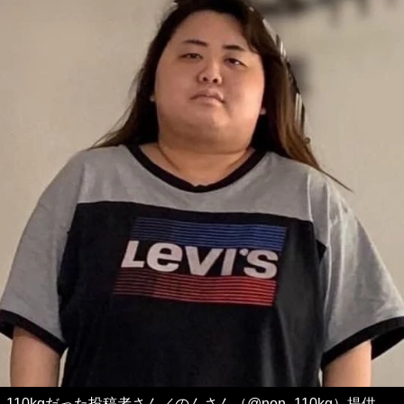
110kgだった投稿者さん／のんさん（@non_110kg）提供