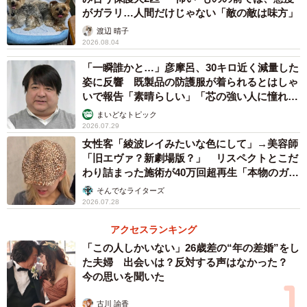
がガラリ…人間だけじゃない「敵の敵は味方」
渡辺 晴子
2026.08.04
「一瞬誰かと…」彦摩呂、30キロ近く減量した
姿に反響 既製品の防護服が着られるとはしゃ
いで報告「素晴らしい」「芯の強い人に憧れま
す」
まいどなトピック
2026.07.29
女性客「綾波レイみたいな色にして」→美容師
「旧エヴァ？新劇場版？」 リスペクトとこだ
わり詰まった施術が40万回超再生「本物のガチ
勢」
そんでなライターズ
2026.07.28
アクセスランキング
「この人しかいない」26歳差の“年の差婚”をし
た夫婦 出会いは？反対する声はなかった？
今の思いを聞いた
古川 諭香