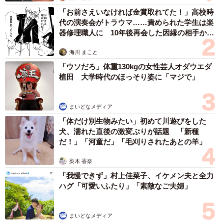
「お前さえいなければ金賞取れてた！」高校時
代の演奏会がトラウマ……責められた学生は楽
器修理職人に 10年後再会した因縁の相手から
思わぬ申し出【漫画】
海川 まこと
「ウソだろ」体重130kgの女性芸人オダウエダ
植田 大学時代のほっそり姿に「マジで」
まいどなメディア
「体だけ別生物みたい」初めて川遊びをした
犬、濡れた直後の激変ぶりが話題 「新種
だ！」「河童だ」「毛刈りされたあとの羊」
梨木 香奈
「我慢できず」村上佳菜子、イケメン夫と全力
ハグ「可愛いふたり」「素敵なご夫婦」
まいどなメディア