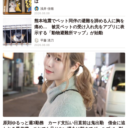
は
浅井 佳穂
2026.08.08
熊本地震でペット同伴の避難を諦める人に胸を
痛め… 被災ペットの受け入れ先をアプリに表
示する「動物避難所マップ」が始動
平藤 清刀
2026.08.08
原則ゆるっと週3勤務 カード支払い日直前は鬼出勤 借金に追