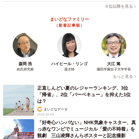
６位以降を見る
まいどなファミリー
（新着記事順）
森岡 浩
ハイヒール・リンゴ
大江 篤
姓氏研究家
漫才師
園田学園女子大学学長
もっと見る
正直しんどい夏のレジャーランキング、3位
「帰省」、2位「バーベキュー」を抑えた1位
は？
まいどなデータ
2026.08.09
「好奇心ハンパない」NHK気象キャスター、真
っ赤なワンピでミュージカル「愛の不時着」を
観劇 三山凌輝さんらポスターと記念撮影