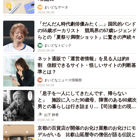
まいどなデータ
2026.08.08
「だんだん時代劇俳優みたく…」国民的バンド
の55歳ボーカリスト 競馬界の57歳レジェンド
らとの「夏祭り満喫ショット」に驚きの声続々
まいどなトピック
2026.08.08
ネット通販で「運営者情報」を見る人は約8
割 信頼できるサイト・怪しいサイトの判断基
準とは？
まいどなニュース情報部
2026.08.08
「息子を一人にしてきたんです、帰らない
と」 施設に入った90歳母、障害のある60歳次
男との暮らしは行き詰まり…【司法書士の現場
から】
山下 静香
2026.08.08
京都の百貨店が開催のお化け屋敷のお化けにモ
デルがいる 比叡山延暦寺の僧侶が語る伝説と