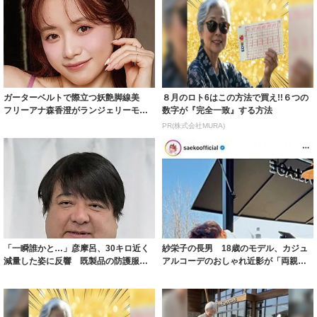
ガーターベルトで際立つ妖艶脚線美
８月のロト6はこの方法で買え!!６つの
フリーアナ森香澄がランジェリーモデ
数字が『完全一致』する方法
ルに ｢PE...
PR(株式会社MURA)
「一瞬誰かと…」彦摩呂、30キロ近く
紗栄子の長男 18歳のモデル、カジュ
減量した姿に反響 既製品の防護服が
アルコーデのおしゃれ近影が「両親の
着られると...
いいとこ取...