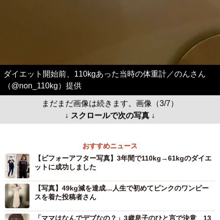
ダイエット開始前、110kgあった当時の体重計／のんさん
（@non_110kg）提供
まだまだ画像は続きます。画像（3/7）
↓ スクロールで次の写真 ↓
おすすめニュース
【ビフォーアフター写真】3年間で110kg→61kgのダイエ
ットに成功しました
【写真】49kg減を達成…人生で初めてピンクのワンピー
スを着た投稿者さん
「ママはなんでデブなの？」3歳息子のひと言で決意 13