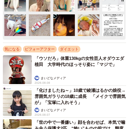
気になる
ビフォーアフター
ダイエット
「ウソだろ」体重130kgの女性芸人オダウエダ
植田 大学時代のほっそり姿に「マジで」
まいどなメディア
2026.08.08
「化けましたね～」10歳で綾瀬はるかの娘役→
雰囲気ガラリの18歳に成長 「メイクで雰囲気
が」「宝塚に入れそう」
まいどなメディア
2026.08.07
「世の中で一番嫌い」顔を合わせば、本気で噛
み合う保護犬2匹 “怖い”ものの前では、態度