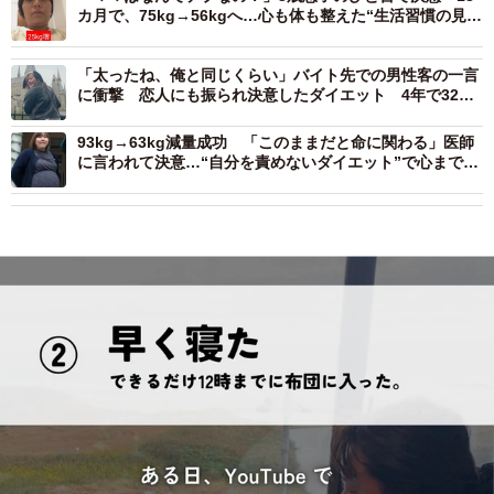
カ月で、75kg→56kgへ…心も体も整えた“生活習慣の見直
し”ダイエット
「太ったね、俺と同じくらい」バイト先での男性客の一言
に衝撃 恋人にも振られ決意したダイエット 4年で32キ
ロ減…XS服が“すんなり入る”体に
93kg→63kg減量成功 「このままだと命に関わる」医師
に言われて決意…“自分を責めないダイエット”で心まで変
わった8カ月