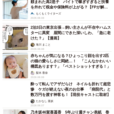
頼まれた高2息子 バイトで稼ぎすぎると扶養
を外れて税金や保険料が上がる？【FPが解
説】
もくもくライターズ
2026.08.08
2泊3日の東京出張→飼い主さんが不在中ハムス
ターに異変 眉間にできた深いしわ、「急に老
けた？」【漫画】
海川 まこと
2026.08.08
赤ちゃんが気になる？ひょっこり顔を出す2匹
の猫の愛らしさに悶絶…！ 「こんなかわいい
構図あります？」「ベストショットすぎる！」
梨木 香奈
2026.08.08
酔って転んでアザだらけ ネイルも折れて超悲
惨 ケガが絶えない夜のお仕事 「病院代」と
数万円を渡す神客も！【現役キャストに取材】
たかなし 亜妖
2026.08.07
乃木坂46賀喜遥香 5年ぶり週チャン表紙 巻