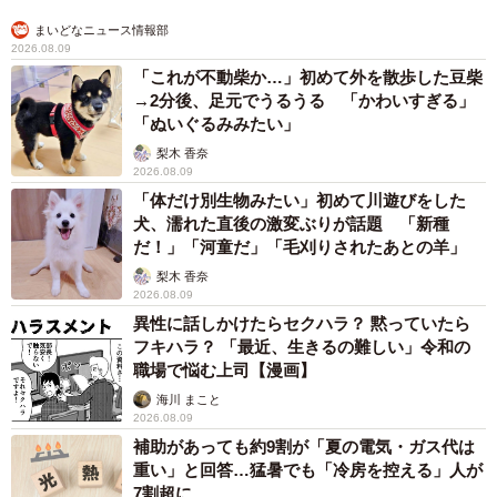
まいどなニュース情報部
2026.08.09
「これが不動柴か…」初めて外を散歩した豆柴
→2分後、足元でうるうる 「かわいすぎる」
「ぬいぐるみみたい」
梨木 香奈
2026.08.09
「体だけ別生物みたい」初めて川遊びをした
犬、濡れた直後の激変ぶりが話題 「新種
だ！」「河童だ」「毛刈りされたあとの羊」
梨木 香奈
2026.08.09
異性に話しかけたらセクハラ？ 黙っていたら
フキハラ？ 「最近、生きるの難しい」令和の
職場で悩む上司【漫画】
海川 まこと
2026.08.09
補助があっても約9割が「夏の電気・ガス代は
重い」と回答…猛暑でも「冷房を控える」人が
7割超に