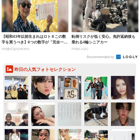
【昭和43年以前生まれはロト６この数
転倒リスクが低く安心。免許返納後も
字を買うべき】6つの数字が「完全一
乗れる4輪シニアカー
致」する方...
PR(株式会社MURA)
PR(BLAZE)
Recommended by
昨日の人気フォトセレクション