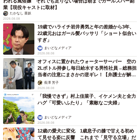
われる風俗嬢 それでも足りない場合は朝までガールズバー副
業【現役キャストに取材】
たかなし 亜妖
2026.08.08
19歳でハライチ岩井勇気と年の差婚から3年、
22歳元おはガール髪バッサリ「ショート似合い
すぎ」
まいどなメディア
2026.08.08
オフィスに置かれたウォーターサーバー 空の
2Lボトル持参し毎日給水する男性社員→総務担
当者の注意にまさかの逆ギレ！【弁護士が解
説】
長澤 芳子
2026.08.08
「我慢できず」村上佳菜子、イケメン夫と全力
ハグ「可愛いふたり」「素敵なご夫婦」
まいどなメディア
2026.08.08
12歳の愛犬に変化 1歳息子の膝で甘える初め
て見せる姿に反響 これまで「見守る立場」だ