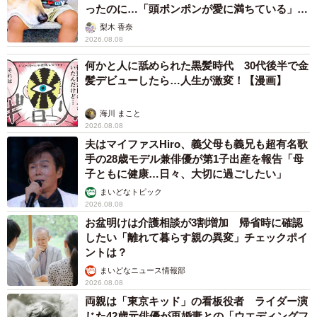
ったのに…「頭ポンポンが愛に満ちている」
「尊…」
梨木 香奈
2026.08.08
何かと人に舐められた黒髪時代 30代後半で金
髪デビューしたら…人生が激変！【漫画】
海川 まこと
2026.08.08
夫はマイファスHiro、義父母も義兄も超有名歌
手の28歳モデル兼俳優が第1子出産を報告「母
子ともに健康…日々、大切に過ごしたい」
まいどなトピック
2026.08.08
お盆明けは介護相談が3割増加 帰省時に確認
したい「離れて暮らす親の異変」チェックポイ
ントは？
まいどなニュース情報部
2026.08.08
両親は「東京キッド」の看板役者 ライダー演
じた42歳元俳優が再婚妻との「ウエディングフ