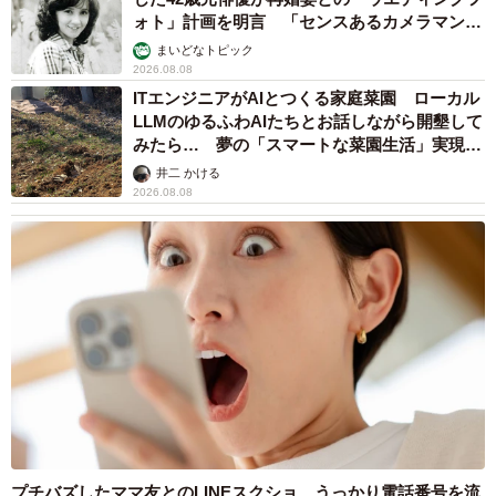
ォト」計画を明言 「センスあるカメラマン求
む」
まいどなトピック
2026.08.08
ITエンジニアがAIとつくる家庭菜園 ローカル
LLMのゆるふわAIたちとお話しながら開墾して
みたら… 夢の「スマートな菜園生活」実現な
るか
井二 かける
2026.08.08
プチバズしたママ友とのLINEスクショ うっかり電話番号を流