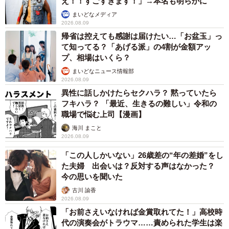
え！！すごすぎます！」→本名も明らかに
良い笑顔！（画像提供：柴犬たけちよさん）
まいどなメディア
2026.08.09
帰省は控えても感謝は届けたい…「お盆玉」っ
て知ってる？「あげる派」の4割が金額アッ
プ、相場はいくら？
まいどなニュース情報部
2026.08.09
異性に話しかけたらセクハラ？ 黙っていたら
フキハラ？ 「最近、生きるの難しい」令和の
職場で悩む上司【漫画】
海川 まこと
2026.08.09
「この人しかいない」26歳差の“年の差婚”をし
た夫婦 出会いは？反対する声はなかった？
今の思いを聞いた
古川 諭香
2026.08.09
「お前さえいなければ金賞取れてた！」高校時
代の演奏会がトラウマ……責められた学生は楽