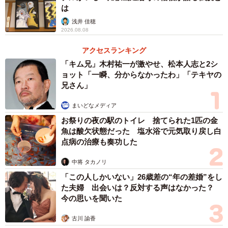
は
浅井 佳穂
2026.08.08
アクセスランキング
「キム兄」木村祐一が激やせ、松本人志と2シ
ョット「一瞬、分からなかったわ」「テキヤの
兄さん」
まいどなメディア
お祭りの夜の駅のトイレ 捨てられた1匹の金
魚は酸欠状態だった 塩水浴で元気取り戻し白
点病の治療も奏功した
中将 タカノリ
「この人しかいない」26歳差の“年の差婚”をし
た夫婦 出会いは？反対する声はなかった？
今の思いを聞いた
古川 諭香