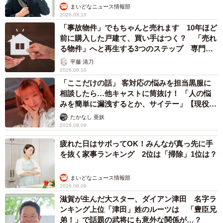
まいどなニュース情報部
2026.08.10
「事故物件」でもちゃんと売れます 10年ほど
前に購入した戸建て、買い手はつく？ 「売れ
る物件」へと再生する3つのステップ 専門家
が解説
平藤 清刀
2026.08.10
「ここだけの話」 客対応の悩みを担当黒服に
相談したら…他キャストに筒抜け！ 「人の悩
みを簡単に漏洩するとか、サイテー」【現役キ
ャストに取材】
たかなし 亜妖
2026.08.09
疲れた日はサボってOK！みんなが真っ先に手
を抜く家事ランキング 2位は「掃除」1位は？
まいどなニュース情報部
2026.08.09
滋賀が生んだ大スター、ダイアン津田 名字ラ
ンキング上位「津田」姓のルーツは 「豊臣兄
弟！」で話題の武将にも意外な関係が…？