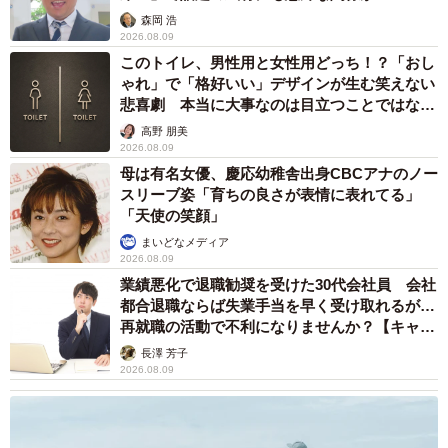
森岡 浩
2026.08.09
4/5
このトイレ、男性用と女性用どっち！？「おし
ゃれ」で「格好いい」デザインが生む笑えない
ドッグランで走る姿も可愛いたけちよちゃん（画像提供：柴犬たけちよ
悲喜劇 本当に大事なのは目立つことではな
さん）
く…
高野 朋美
2026.08.09
今秋、愛犬としたいことをたずねると、「八ヶ岳の山麓
母は有名女優、慶応幼稚舎出身CBCアナのノー
にドッグラン付きの家を建てました。ただいま引っ越し準
スリーブ姿「育ちの良さが表情に表れてる」
備の真っ最中です」と飼い主さんは教えてくれました。新
「天使の笑顔」
居については「山も近いし、四季もある、そんな毎日を犬
まいどなメディア
2026.08.09
たちと過ごしていきたいと思ってます」とのことで、今よ
業績悪化で退職勧奨を受けた30代会社員 会社
りいっそうのびのびと自然の中で過ごすたけちよちゃんの
都合退職ならば失業手当を早く受け取れるが…
再就職の活動で不利になりませんか？【キャリ
姿を見るのが楽しみですね。
アカウンセラーが解説】
長澤 芳子
2026.08.09