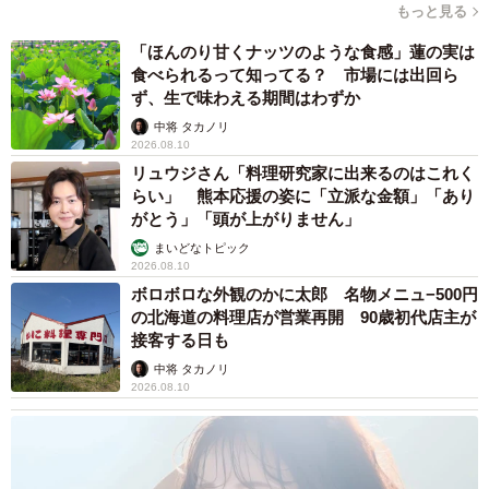
もっと見る
こんなアクシデントがあってもシャッターを切ることをや
めない相方が撮影しました。そのおかげで帰ってパソコン
「ほんのり甘くナッツのような食感」蓮の実は
食べられるって知ってる？ 市場には出回ら
で確認すると、全く同じ受け身の体勢を撮っている私とた
ず、生で味わえる期間はわずか
けちよが写っていました。
中将 タカノリ
2026.08.10
――ご自身でこの写真をご覧になった時の感想は。
リュウジさん「料理研究家に出来るのはこれく
らい」 熊本応援の姿に「立派な金額」「あり
がとう」「頭が上がりません」
怪我がなかったから言えるのですが、最高の相棒ってこう
まいどなトピック
いうことだな…と勝手に思ってます。
2026.08.10
ボロボロな外観のかに太郎 名物メニュ−500円
石につまずいた瞬間に撮れた奇跡の一枚
の北海道の料理店が営業再開 90歳初代店主が
接客する日も
人間と犬、魂までリンクした受け身
中将 タカノリ
2026.08.10
pic.twitter.com/Jm3auo3raD
— 柴犬たけちよ (@takechiyo_shiba)
August 31, 2025