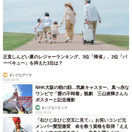
正直しんどい夏のレジャーランキング、3位「帰省」、2位「バ
ーベキュー」を抑えた1位は？
まいどなデータ
2026.08.09
NHK大阪の朝の顔…気象キャスター、真っ赤な
ワンピで「愛の不時着」観劇 三山凌輝さんら
ポスターと記念撮影
まいどなトピック
2026.08.09
「右ひじ左ひじ交互に見て♪」お笑いコンビ元
5/5
メンバー髪型激変 命を救う資格を取得「ええ