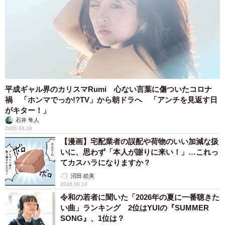
落ちたのは私の身体能力
光ったのは愛犬の身体能力
バディ感？ …幻よ🤣
pic.twitter.com/17ptKb35Io
— 柴犬たけちよ (@takechiyo_shiba)
August 31, 2025
たくさんのコメントにリポストありがとうございます😆
平成ギャル界のカリスマRumi 心ない言葉に傷ついたコロナ
禍 「ホンマでっか!?TV」から朝ドラへ 「アンチを見返す日
転倒直後にすぐに互いに怪我はないか確認しました
がキター！」
ここは長野県上田市の丸子城址山
石井 隼人
2026.08.10
真田家の城があったところ🏯
【漫画】宅配業者の誤配や荷物のいい加減な扱
これも真田の祟り…だったのかな？
いに、思わず「本人が謝りに来い！」…これっ
pic.twitter.com/VFj8KALiao
てカスハラになりますか？
沼田 絵美
— 柴犬たけちよ (@takechiyo_shiba)
September 2, 2025
2026.08.10
令和の若者に聞いた「2026年の夏に一番聴きた
ただいま、引っ越し準備の真っ最中！
い曲」ランキング 2位はYUIの『SUMMER
SONG』、1位は？