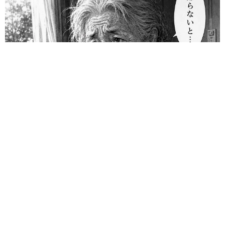
「息子を一人にしてきたんです、帰らないと」 施設に入った
90歳母、障害のある60歳次男との暮らしは行き詰まり…【司法
書士の現場から】
山下 静香
2026.08.08
「ウソだろ」体重130kgの女性芸人オダウエダ
植田 大学時代のほっそり姿に「マジで」
まいどなメディア
2026.08.08
熊本地震でペット同伴の避難を諦める人に胸を
痛め… 被災ペットの受け入れ先をアプリに表