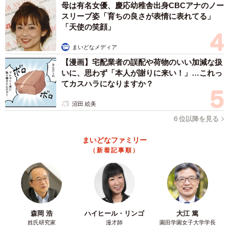
母は有名女優、慶応幼稚舎出身CBCアナのノー
3/5
スリーブ姿「育ちの良さが表情に表れてる」
「天使の笑顔」
互いの無事を確かめ合います（画像提供：柴犬たけちよさん）
まいどなメディア
飼い主さんに詳しい話をお聞きしました。
【漫画】宅配業者の誤配や荷物のいい加減な扱
いに、思わず「本人が謝りに来い！」…これっ
「怪我がなかったから言えるのですが」
てカスハラになりますか？
――撮影時の状況を教えてください。
沼田 絵美
６位以降を見る
山を散歩中、いつものように謎の穴（野生動物の気配）を
まいどなファミリー
見つけ、鼻を突っ込んでフガフガしているところを引っ張
（新着記事順）
り上げ抱えた拍子に、石につまづき転倒しました。私はそ
のまま転倒しましたが、たけちよは身体能力の高さを発揮
して見事に着地、そのまま平然としていました。
――名場面が撮影されましたね。
森岡 浩
ハイヒール・リンゴ
大江 篤
姓氏研究家
漫才師
園田学園女子大学学長