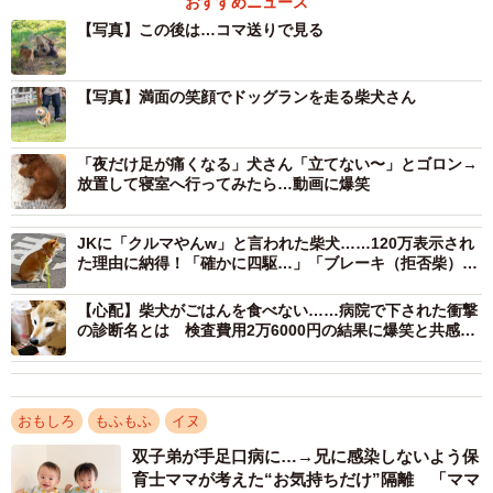
おすすめニュース
【写真】この後は…コマ送りで見る
【写真】満面の笑顔でドッグランを走る柴犬さん
「夜だけ足が痛くなる」犬さん「立てない〜」とゴロン→
放置して寝室へ行ってみたら…動画に爆笑
JKに「クルマやんw」と言われた柴犬……120万表示され
た理由に納得！「確かに四駆…」「ブレーキ（拒否柴）あ
り」
【心配】柴犬がごはんを食べない……病院で下された衝撃
の診断名とは 検査費用2万6000円の結果に爆笑と共感の
声「さすがシヴァ神」
おもしろ
もふもふ
イヌ
双子弟が手足口病に…→兄に感染しないよう保
育士ママが考えた“お気持ちだけ”隔離 「ママ