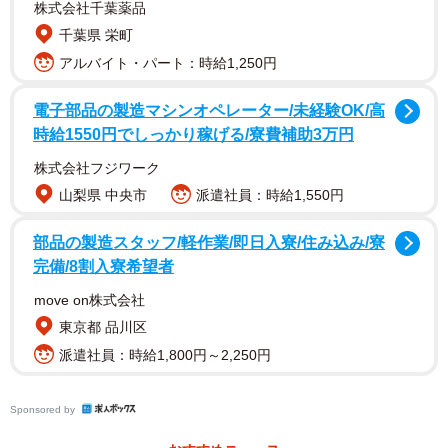
株式会社千葉薬品
「かわいい 抱っこされてる身分なのにいっちょ前に受け身
千葉県 栄町
取ろうとしているとことか」
アルバイト・パート：時給1,250円
「柴犬のポーズと表情がかわいい…」
「ごめん超笑った。ホッコリしました〜」
電子部品の製造マシンオペレーター/未経験OK/高
時給1550円でしっかり稼げる/寮費補助3万円
「動きが完全にシンクロしてる。笑」
この奇跡的に両者の姿が一致した瞬間に感動した人たちか
株式会社フジワーク
らの声が届いています。
山梨県 中央市
派遣社員：時給1,550円
部品の製造スタッフ/軽作業/即日入寮/住み込み/寮
「
落ちたのは私の身体能力
完備/8割入寮希望者
光ったのは愛犬の身体能力
move on株式会社
バディ感？ …幻よ
」
東京都 品川区
飼い主さんは話題になった投稿に続けてつぶやき、転ん
派遣社員：時給1,800円～2,250円
でしまった飼い主さんを見つめるたけちよちゃんのうしろ
姿を投稿しました。
Sponsored by