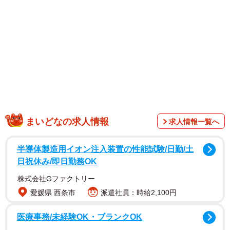
まいどなの求人情報
求人情報一覧へ
半導体製造用イオン注入装置の性能試験/日勤/土
愛犬との「
魂までリンクした受け身
」姿をポストしたの
日祝休み/即日勤務OK
は「柴犬たけちよ」（@takechiyo_shiba）さん（以下、飼
株式会社Gファクトリー
い主さん）です。
たけちよちゃんは以前、「山道でパタリ
愛媛県 西条市
派遣社員：時給2,100円
と倒れ込む」姿が話題になったことがあり、「まいどなニ
ュース」でもご紹介しました。
医療事務/未経験OK・ブランクOK