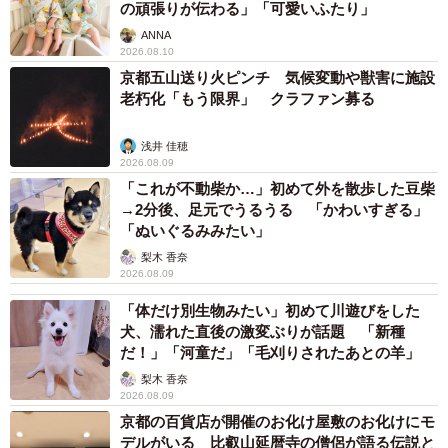
の頑張りが伝わる」「可愛いふたり」
ANNA
2026.08.10
2/5
京都五山送り火ピンチ 気候変動や獣害に施設
老朽化「もう限界」 クラファン募る
バタン！幸いおケガはなかったそう（画像提供：柴犬たけちよさん）
浅井 佳穂
「
たくさんのコメントにリポストありがとうございます
2026.08.09
転倒直後にすぐに互いに怪我はないか確認しました
「これが不動柴か…」初めて外を散歩した豆柴
ここは長野県上田市の丸子城址山
→2分後、足元でうるうる 「かわいすぎる」
「ぬいぐるみみたい」
真田家の城があったところ
梨木 香奈
これも真田の祟り…だったのかな？
」
2026.08.09
「体だけ別生物みたい」初めて川遊びをした
また、両者ともに無事であったことを報告し、飼い主さ
犬、濡れた直後の激変ぶりが話題 「新種
んがかがみこんでたけちよちゃんの背に手をのせている写
だ！」「河童だ」「毛刈りされたあとの羊」
真を投稿しました。
梨木 香奈
2026.08.09
京都の百貨店が開催のお化け屋敷のお化けにモ
デルがいる 比叡山延暦寺の僧侶が語る伝説と