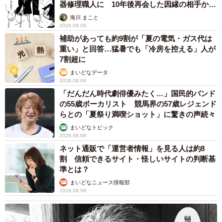
器修理職人に 10年後再会した因縁の相手から
思わぬ申し出【漫画】
海川 まこと
2026.08.09
補助があっても約9割が「夏の電気・ガス代は
重い」と回答…猛暑でも「冷房を控える」人が
7割超に
まいどなデータ
2026.08.08
「だんだん時代劇俳優みたく…」国民的バンド
の55歳ボーカリスト 競馬界の57歳レジェンド
らとの「夏祭り満喫ショット」に驚きの声続々
まいどなトピック
2026.08.08
ネット通販で「運営者情報」を見る人は約8
割 信頼できるサイト・怪しいサイトの判断基
準とは？
まいどなニュース情報部
2026.08.08