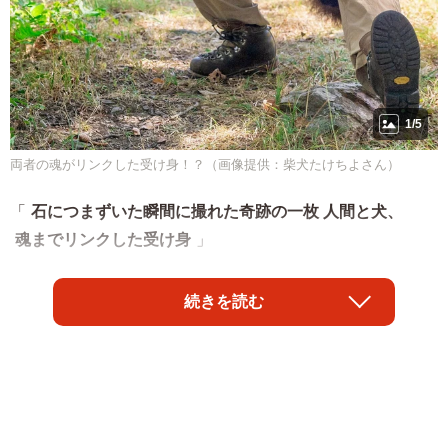
1/5
両者の魂がリンクした受け身！？（画像提供：柴犬たけちよさん）
「
石につまずいた瞬間に撮れた奇跡の一枚 人間と犬、
魂までリンクした受け身
」
そんなコメントとともに投稿された写真が「X」で話題に
続きを読む
なりました。愛犬との散歩中に石につまずいた瞬間で、と
っさに右腕で犬を抱きあげた飼い主さんが、左腕をのば
し、右足で体を支えながら左足をのばす様子が写っていま
す。そして、抱えられた愛犬も空中でそっくりなポーズを
とっているのです。