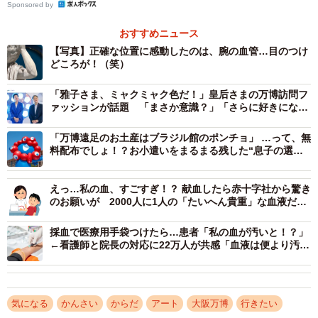
Sponsored by
おすすめニュース
マジで感動してました」
【写真】正確な位置に感動したのは、腕の血管…目のつけ
どころが！（笑）
こうポストしたのは、「シャントの医ンフルエンサー」
（
@KotaroSuemitsu
）さんです。投稿主さんは、透析治療
「雅子さま、ミャクミャク色だ！」皇后さまの万博訪問フ
ァッションが話題 「まさか意識？」「さらに好きになり
のために主に動脈と静脈をつなげる手術をおこなう医師
ました」
で、言うなれば血管の専門医。そんな投稿主さんが感動す
「万博遠足のお土産はブラジル館のポンチョ」 …って、無
るほど、天空を支えるアトラスの体の正しい位置に、血管
料配布でしょ！？お小遣いをまるまる残した“息子の選
択”に母も驚き 「賢いお子様」と話題
が浮き出ていることが表現されているというのです。
えっ…私の血、すごすぎ！？ 献血したら赤十字社から驚き
のお願いが 2000人に1人の「たいへん貴重」な血液だと
万博イタリア館で、ファルネーゼのアトラスを見たんです
判明→何がすごかった？
が、血管がリアルに表現されてるのに感動してたら、家族
採血で医療用手袋つけたら…患者「私の血が汚いと！？」
←看護師と院長の対応に22万人が共感「血液は便より汚
に冷たいまなざしで見られました
い…」「バイオハザードです」
でも、凄くないですか？
大理石彫刻でこのレベルで血管を表現するんですよ！
気になる
かんさい
からだ
アート
大阪万博
行きたい
しかも解剖学的にも正しい位置を走行してるんですよ！