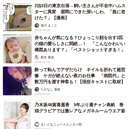
2泊3日の東京出張→飼い主さんが不在中ハムス
ターに異変 眉間にできた深いしわ、「急に老
けた？」【漫画】
海川 まこと
2026.08.08
赤ちゃんが気になる？ひょっこり顔を出す2匹
の猫の愛らしさに悶絶…！ 「こんなかわいい
構図あります？」「ベストショットすぎる！」
梨木 香奈
2026.08.08
酔って転んでアザだらけ ネイルも折れて超悲
惨 ケガが絶えない夜のお仕事 「病院代」と
数万円を渡す神客も！【現役キャストに取材】
たかなし 亜妖
2026.08.07
乃木坂46賀喜遥香 5年ぶり週チャン表紙 巻
頭グラビアでは激レアなメガネルームウエア姿
まいどなニュースエンタメ部