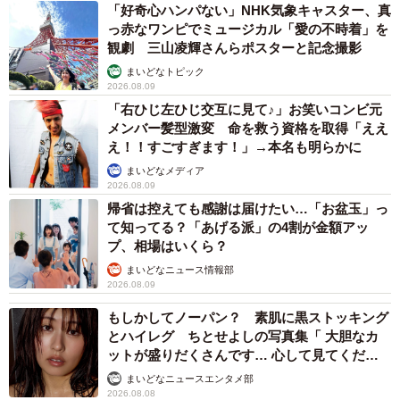
「好奇心ハンパない」NHK気象キャスター、真
っ赤なワンピでミュージカル「愛の不時着」を
マジで感動してました
pic.twitter.com/PKsxWBT1Mw
観劇 三山凌輝さんらポスターと記念撮影
まいどなトピック
— シャントの医ンフルエンサー (@KotaroSuemitsu)
2026.08.09
September 10, 2025
「右ひじ左ひじ交互に見て♪」お笑いコンビ元
メンバー髪型激変 命を救う資格を取得「ええ
拡大された腕の画像を見てみると、重い天空を支える腕
え！！すごすぎます！」→本名も明らかに
にはたくさんの血管が走っています。「お医者さんが見る
まいどなメディア
と、感動の場所も増えそうです。勉強になります」「そ
2026.08.09
帰省は控えても感謝は届けたい…「お盆玉」っ
れ、分かります😊注射のしやすそうな血管ですね😊」「あ
て知ってる？「あげる派」の4割が金額アッ
らためて持ってる写真見直しましたが、確かに凄いで
プ、相場はいくら？
す！」と感動したというコメントが寄せられています。
まいどなニュース情報部
2026.08.09
もしかしてノーパン？ 素肌に黒ストッキング
とハイレグ ちとせよしの写真集「 大胆なカ
ットが盛りだくさんです… 心して見てくださ
い」
まいどなニュースエンタメ部
2026.08.08