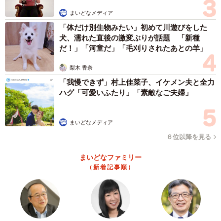
国宝級の展示のなかでも、注目度が高い『ファルネーゼのアトラス』
まいどなメディア
（提供：シャントの医ンフルエンサーさん）
「体だけ別生物みたい」初めて川遊びをした
犬、濡れた直後の激変ぶりが話題 「新種
『ファルネーゼのアトラス』は、西暦2世紀に制作された
だ！」「河童だ」「毛刈りされたあとの羊」
作品で、天空を肩で支えるギリシャ神話の巨人神「アトラ
梨木 香奈
ス」が表現されています。この彫刻を１５６２年にアレッ
「我慢できず」村上佳菜子、イケメン夫と全力
サンドロ・ファルネーゼ氏が取得したあと、現在はナポリ
ハグ「可愛いふたり」「素敵なご夫婦」
国立考古学博物館に展示されています。大理石で、高さは
１９１センチ、重さは約２トンあります。
まいどなメディア
「シャントの医ンフルエンサー」さんにお話を聞きまし
６位以降を見る
た。
まいどなファミリー
（新着記事順）
──かなりの数の血管が表現されていますが、全部正しい位
置なのですか？
腕の写真は別にも撮ってますが、見た限り腕はすべて完