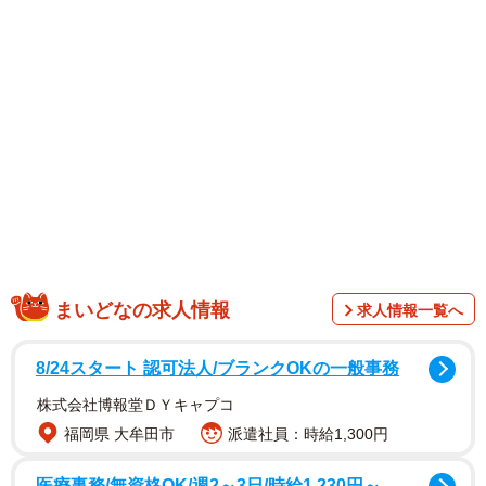
まいどなの求人情報
求人情報一覧へ
8/24スタート 認可法人/ブランクOKの一般事務
1/4
株式会社博報堂ＤＹキャプコ
福岡県 大牟田市
派遣社員：時給1,300円
重い天空を支える腕にはたくさんの血管が浮き出ていますが、全部正し
いに感動（提供：シャントの医ンフルエンサーさん）
医療事務/無資格OK/週2～3日/時給1,230円～