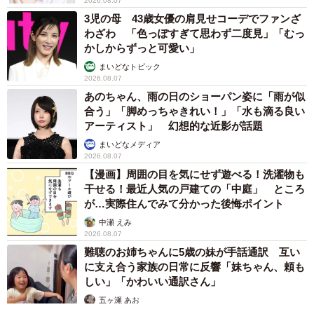
2026.08.07
3児の母 43歳女優の肩見せコーデでファンざ
わざわ 「色っぽすぎて思わず二度見」「むっ
かしからずっと可愛い」
まいどなトピック
2026.08.07
あのちゃん、雨の日のショーパン姿に「雨が似
合う」「脚めっちゃきれい！」「水も滴る良い
アーティスト」 幻想的な近影が話題
まいどなメディア
2026.08.07
【漫画】周囲の目を気にせず遊べる！洗濯物も
干せる！最近人気の戸建ての「中庭」 ところ
が…実際住んでみて分かった後悔ポイント
中瀬 えみ
2026.08.07
難聴のお姉ちゃんに5歳の妹が手話通訳 互い
に支え合う家族の日常に反響「妹ちゃん、頼も
しい」「かわいい通訳さん」
五ヶ瀬 あお
2026.08.07