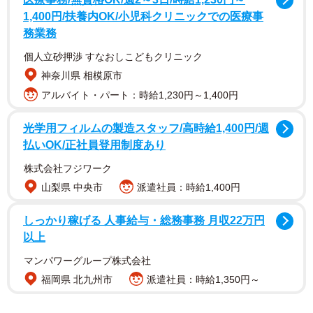
1,400円/扶養内OK/小児科クリニックでの医療事
務業務
個人立砂押渉 すなおしこどもクリニック
神奈川県 相模原市
アルバイト・パート：時給1,230円～1,400円
光学用フィルムの製造スタッフ/高時給1,400円/週
払いOK/正社員登用制度あり
株式会社フジワーク
山梨県 中央市
派遣社員：時給1,400円
「万博イタリア館で、ファルネーゼのアトラスを見たんで
しっかり稼げる 人事給与・総務事務 月収22万円
すが、血管がリアルに表現されてるのに感動してたら、家
以上
族に冷たいまなざしで見られました
マンパワーグループ株式会社
でも、凄くないですか？
福岡県 北九州市
派遣社員：時給1,350円～
大理石彫刻でこのレベルで血管を表現するんですよ！
しかも解剖学的にも正しい位置を走行してるんですよ！