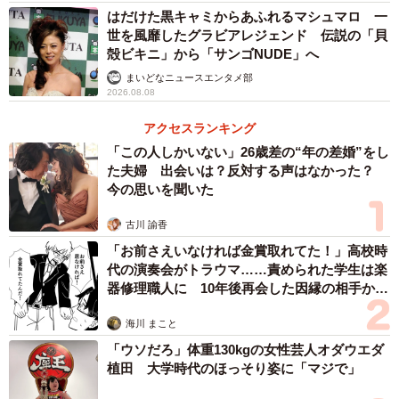
はだけた黒キャミからあふれるマシュマロ 一
世を風靡したグラビアレジェンド 伝説の「貝
殻ビキニ」から「サンゴNUDE」へ
まいどなニュースエンタメ部
2026.08.08
アクセスランキング
「この人しかいない」26歳差の“年の差婚”をし
た夫婦 出会いは？反対する声はなかった？
今の思いを聞いた
古川 諭香
「お前さえいなければ金賞取れてた！」高校時
代の演奏会がトラウマ……責められた学生は楽
器修理職人に 10年後再会した因縁の相手から
思わぬ申し出【漫画】
海川 まこと
「ウソだろ」体重130kgの女性芸人オダウエダ
植田 大学時代のほっそり姿に「マジで」
2/4