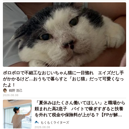
ボロボロで不細工なおじいちゃん猫に一目惚れ エイズだし手
がかかるけど…おうちで暮らすと「おじ猫」だって可愛くなっ
たよ！
鶴野 浩己
2026.08.08
「夏休みはたくさん働いてほしい」と職場から
頼まれた高2息子 バイトで稼ぎすぎると扶養
を外れて税金や保険料が上がる？【FPが解
説】
もくもくライターズ
2026.08.08