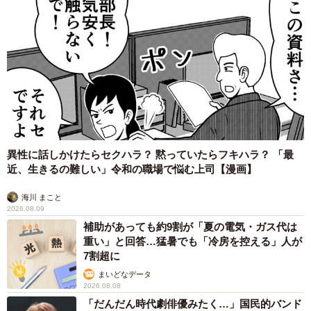
3/4
反対側の腕の血管も完璧です（提供：シャントの医ンフルエンサーさ
ん）
異性に話しかけたらセクハラ？ 黙っていたらフキハラ？ 「最
近、生きるの難しい」令和の職場で悩む上司【漫画】
──すごいですね！！ ほかのアートと比べて、ダントツの
凄さだったのでしょうか。
海川 まこと
2026.08.09
補助があっても約9割が「夏の電気・ガス代は
仕事ばかりのでアートなど全然興味もなく、知識もない
重い」と回答…猛暑でも「冷房を控える」人が
のですが、だれが見てもわかる彫刻の技術、そして正確な
7割超に
解剖学の知識が凄くて感動しました。もちろんほかの展示
まいどなデータ
2026.08.08
品もすごいのですが、アトラスが完全に圧倒していまし
「だんだん時代劇俳優みたく…」国民的バンド