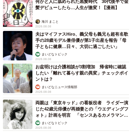
何かと人に舐められた黒髪時代 30代後半で金
髪デビューしたら…人生が激変！【漫画】
海川 まこと
2026.08.08
夫はマイファスHiro、義父母も義兄も超有名歌
手の28歳モデル兼俳優が第1子出産を報告「母
子ともに健康…日々、大切に過ごしたい」
まいどなトピック
2026.08.08
お盆明けは介護相談が3割増加 帰省時に確認
したい「離れて暮らす親の異変」チェックポイ
ントは？
まいどなニュース情報部
2026.08.08
両親は「東京キッド」の看板役者 ライダー演
じた42歳元俳優が再婚妻との「ウエディングフ
ォト」計画を明言 「センスあるカメラマン求
む」
まいどなトピック
2026.08.08