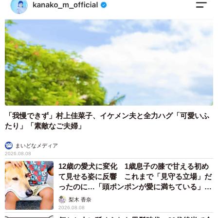
か。家族に冷たい目で見られるほど、『ファルネーゼのア
トラス』に見入っていたのですか？
石でできているとは思えなるくらいリアルすぎる血管
と、それが正しい位置に走行しているのに興奮して写真を
撮りまくっているのを見た嫁に「職業病発症してるで！」
ってツッコまれました。
◾️シャントの医ンフルエンサーさんのＸ
「我慢できず」村上佳菜子、イケメン夫と全力ハグ「可愛いふ
たり」「素敵なご夫婦」
https://x.com/KotaroSuemitsu
まいどなメディア
2026.08.08
12歳の愛犬に変化 1歳息子の膝で甘える初め
て見せる姿に反響 これまで「見守る立場」だ
ったのに…「頭ポンポンが愛に満ちている」
「尊…」
梨木 香奈
2026.08.08