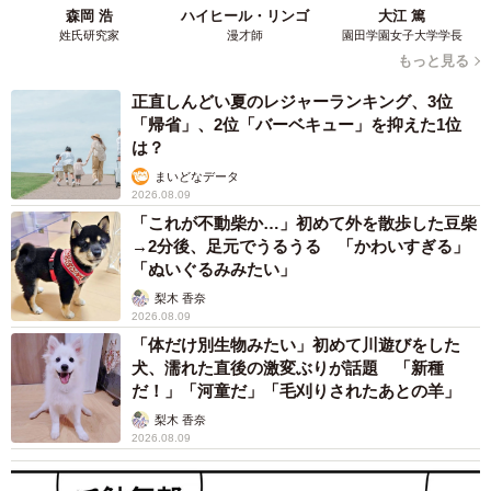
森岡 浩
ハイヒール・リンゴ
大江 篤
璧だったように感じます。
姓氏研究家
漫才師
園田学園女子大学学長
もっと見る
正直しんどい夏のレジャーランキング、3位
「帰省」、2位「バーベキュー」を抑えた1位
は？
まいどなデータ
2026.08.09
「これが不動柴か…」初めて外を散歩した豆柴
→2分後、足元でうるうる 「かわいすぎる」
「ぬいぐるみみたい」
梨木 香奈
2026.08.09
「体だけ別生物みたい」初めて川遊びをした
犬、濡れた直後の激変ぶりが話題 「新種
だ！」「河童だ」「毛刈りされたあとの羊」
梨木 香奈
2026.08.09