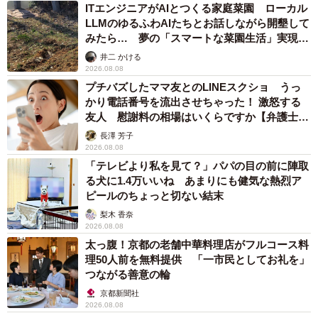
ITエンジニアがAIとつくる家庭菜園 ローカル
LLMのゆるふわAIたちとお話しながら開墾して
みたら… 夢の「スマートな菜園生活」実現な
るか
井二 かける
2026.08.08
プチバズしたママ友とのLINEスクショ うっ
かり電話番号を流出させちゃった！ 激怒する
友人 慰謝料の相場はいくらですか【弁護士が
解説】
長澤 芳子
2026.08.08
「テレビより私を見て？」パパの目の前に陣取
る犬に1.4万いいね あまりにも健気な熱烈ア
ピールのちょっと切ない結末
梨木 香奈
2026.08.08
太っ腹！京都の老舗中華料理店がフルコース料
理50人前を無料提供 「一市民としてお礼を」
つながる善意の輪
京都新聞社
2026.08.08