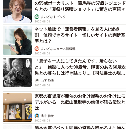
た。
の55歳ボーカリスト 競馬界の57歳レジェンド
らとの「夏祭り満喫ショット」に驚きの声続々
──絵画でも血管の位置が気になったりしそうですね。ほか
まいどなトピック
2026.08.08
にも医師ゆえに気になることはありますか？
ネット通販で「運営者情報」を見る人は約8
割 信頼できるサイト・怪しいサイトの判断基
私の仕事は、透析のシャントといって腕の動脈と静脈を
準とは？
手術でつなげることなので仕事中はずっと血管を見ている
まいどなニュース情報部
2026.08.08
ため、他人の腕の血管は見てしまいます。いい血管の人を
「息子を一人にしてきたんです、帰らない
見つけると少しテンション上がります。
と」 施設に入った90歳母、障害のある60歳次
男との暮らしは行き詰まり…【司法書士の現場
から】
山下 静香
2026.08.08
京都の百貨店が開催のお化け屋敷のお化けにモ
デルがいる 比叡山延暦寺の僧侶が語る伝説と
は
浅井 佳穂
2026.08.08
熊本地震でペット同伴の避難を諦める人に胸を