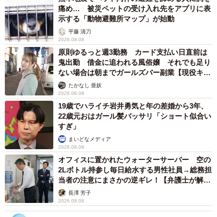
痛め… 被災ペットの受け入れ先をアプリに表
示する「動物避難所マップ」が始動
平藤 清刀
2026.08.08
原則ゆるっと週3勤務 カード支払い日直前は
鬼出勤 借金に追われる風俗嬢 それでも足り
ない場合は朝までガールズバー副業【現役キャ
ストに取材】
たかなし 亜妖
2026.08.08
19歳でハライチ岩井勇気と年の差婚から3年、
22歳元おはガール髪バッサリ「ショート似合い
すぎ」
まいどなメディア
2026.08.08
オフィスに置かれたウォーターサーバー 空の
2Lボトル持参し毎日給水する男性社員→総務担
4/4
当者の注意にまさかの逆ギレ！【弁護士が解
説】
大理石の彫刻です（提供：シャントの医ンフルエンサーさん）
長澤 芳子
2026.08.08
──太くて弾力がある健康そうな血管ということでしょう