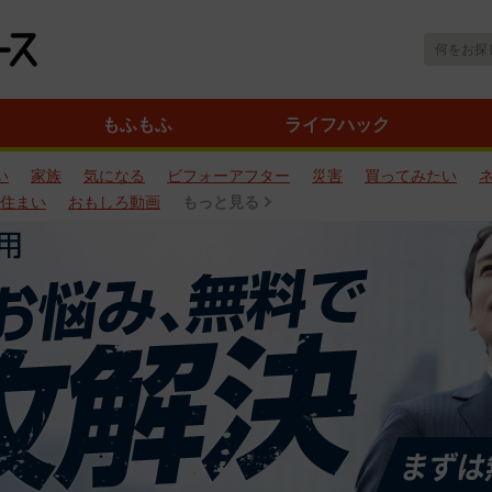
もふもふ
ライフハック
い
家族
気になる
ビフォーアフター
災害
買ってみたい
住まい
おもしろ動画
もっと見る