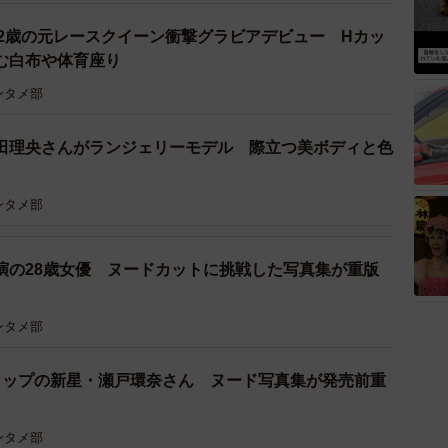
32歳の元レースクイーン衝撃グラビアデビュー Hカッ
む白布や体育座り
ンタメ部
田理央さんがランジェリーモデル 際立つ美ボディと色
ンタメ部
演の28歳女優 ヌードカットに挑戦した写真集が重版
ンタメ部
カップの新星・瀬戸環奈さん ヌード写真集が発売前重
ンタメ部