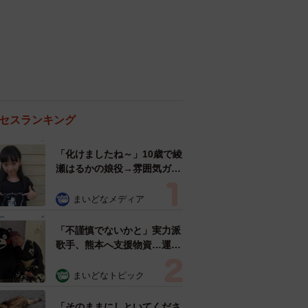
セスランキング
「化けましたね～」10歳で綾
瀬はるかの娘役→雰囲気ガラ
リの18歳に成長 「メイクで
雰囲気が」「宝塚に入れそ
まいどなメディア
う」
「不謹慎でないかと」実力派
歌手、熊本へ支援物資…運搬
トラックの車体デザインにた
めらい 「痛いほど伝わる」
まいどなトピック
「行動され立派」
「そのままにしといてくださ