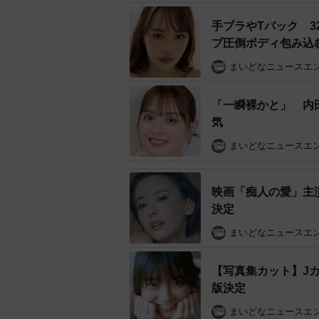
手ブラやTバック 
プ圧倒ボディ包み込
まいどなニュースエ
「一瞬裸かと」 内
気
まいどなニュースエ
映画「痴人の愛」主
決定
まいどなニュースエ
【写真集カット】J
版決定
まいどなニュースエ