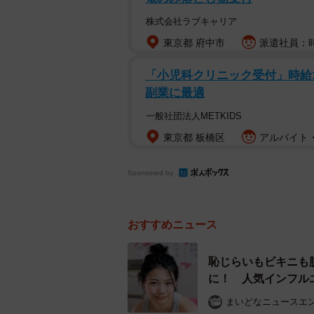
株式会社ラブキャリア
東京都 府中市
派遣社員：時給
「小児科クリニック受付」時給150
副業に最適
一般社団法人METKIDS
東京都 板橋区
アルバイト・
Sponsored by
おすすめニュース
恥じらいもビキニも
に！ 人気インフルエ
まいどなニュースエ