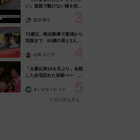
い」道路で動けない猫を前に
返された一言… 懸命に生き
ようとした4日間 「命の重
渡辺 晴子
さはみんな同じ」保護団体代
表の訴え
72歳父、軽自動車で新潟から
四国まで 65歳の母と2人で
3泊4日の旅 パーキングの休
憩まで分刻み… 「大学生で
山岡 もと子
も組まねえよ！」
「火事以来10カ月ぶり」全焼
した自宅訪れた林家ぺー 内
装も壁も取り払われスケルト
ン状態の部屋に呆然
まいどなトピック
６位以降を見る