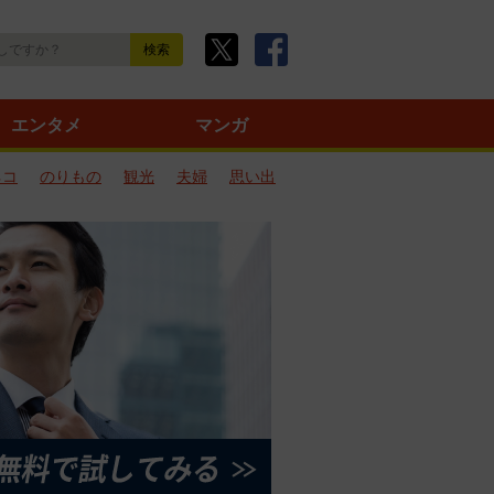
エンタメ
マンガ
ネコ
のりもの
観光
夫婦
思い出