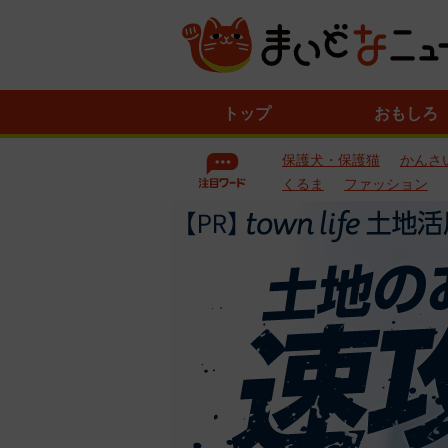
ニ
トップ
おもしろ
ュ
ー
保護犬・保護猫
かんさ
ス
一
くるま
ファッション
覧