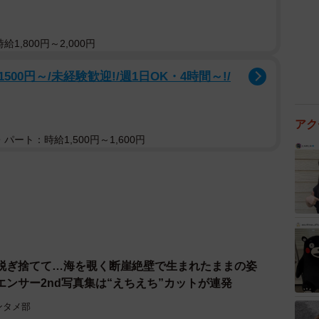
1,800円～2,000円
0円～/未経験歓迎!/週1日OK・4時間～!/
アク
パート：時給1,500円～1,600円
脱ぎ捨てて…海を覗く断崖絶壁で生まれたままの姿
ンサー2nd写真集は“えちえち”カットが連発
ンタメ部