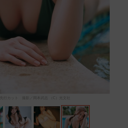
集先行カット 撮影／岡本武志 （C）光文社