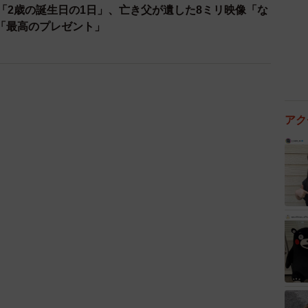
「2歳の誕生日の1日」、亡き父が遺した8ミリ映像「な
「最高のプレゼント」
3/10
ポちゃんの尻尾（画像提供：Apo こげ耳ビションさん）
アク
球が見放題」