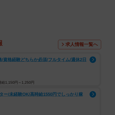
、愛犬のトリミング結果を報告する49秒ほどの動画が話
ビション・フリーゼの「アポ」ちゃん（取材時、生後11
出かけたアポちゃん。美しく整えてもらった帰宅後、パ
を伝えることにしました。ところがその動画は、パパの
報
求人情報一覧へ
心の声”を字幕で表現するなど、本格的な編集が施され
務/資格経験どちらか必須/フルタイム/週休2日
まるで白いヘッドホンをつけているかのような仕上が
しながら、アポちゃんの全身を丁寧に解説。さらに次々
いきます。
1,150円～1,250円
トリミングサロンの巧みの技によって、中には綿が詰ま
ー/未経験OK/高時給1550円でしっかり稼
ど。いつもありがとうございます」