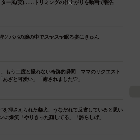
フター風(笑)……トリミングの仕上がりを動画で報告
なアポちゃん（画像提供：Apo こげ耳ビションさん）
仕上がりです。食べたい」
開♡ パパの腕の中でスヤスヤ眠る姿にきゅん
ん、もう二度と撮れない奇跡的瞬間 ママのリクエスト
「あざと可愛い」「癒されました♡」
場”を押さえられた柴犬、うなだれて反省していると思い
ョンに爆笑「やりきった顔してる」「誇らしげ」