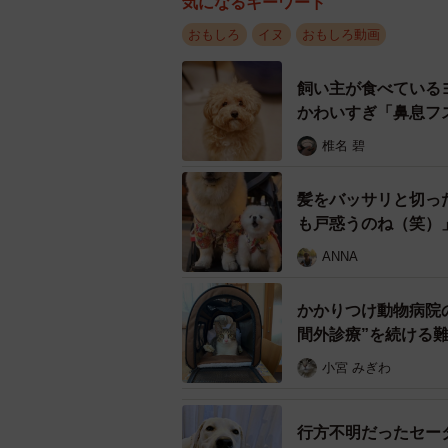
気になるキーワード
おもしろ
イヌ
おもしろ動画
飼い主が食べている
かわいすぎ「鼻息フ
椎名 碧
髪をバッサリと切っ
も戸惑うのね（笑）
ANNA
肉球が美しすぎるアホ
かかりつけ動物病院
間外診療”を続ける
最後は、「いつもトリミングありが
小宮 みぎわ
い」と、ピンク色のお腹の映像で締
行方不明だったセー