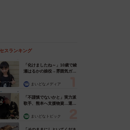
セスランキング
「化けましたね～」10歳で綾
瀬はるかの娘役→雰囲気ガラ
リの18歳に成長 「メイクで
雰囲気が」「宝塚に入れそ
まいどなメディア
う」
「不謹慎でないかと」実力派
歌手、熊本へ支援物資…運搬
トラックの車体デザインにた
めらい 「痛いほど伝わる」
まいどなトピック
「行動され立派」
「そのままにしといてくださ