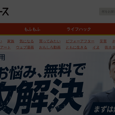
もふもふ
ライフハック
い
家族
気になる
買ってみたい
ビフォーアフター
災害
アート
ウェブ漫画
おもしろ動画
ともに生きる
イヌ
街ネ