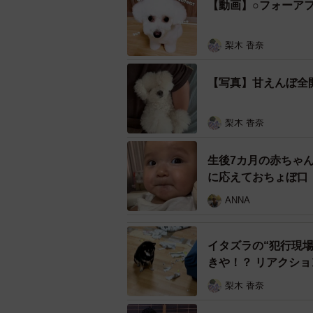
【動画】○フォーア
ポテッとしたまん丸の足もキュート
梨木 香奈
「ディズニーの餃子ドッグのような
【写真】甘えんぼ全
梨木 香奈
生後7カ月の赤ちゃ
に応えておちょぼ口
ANNA
イタズラの“犯行現
きや！？ リアクシ
梨木 香奈