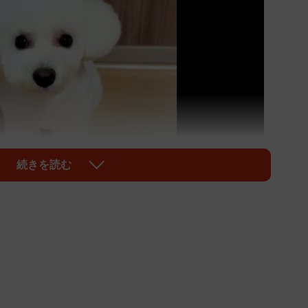
続きを読む
1/10
うなアポちゃん（画像提供：Apo こげ耳ビションさん）
のを任せて『どんな感じになったか教えてね』とは言っ
わ！ 地味に編集がうますぎる…餃子ドック（笑）」