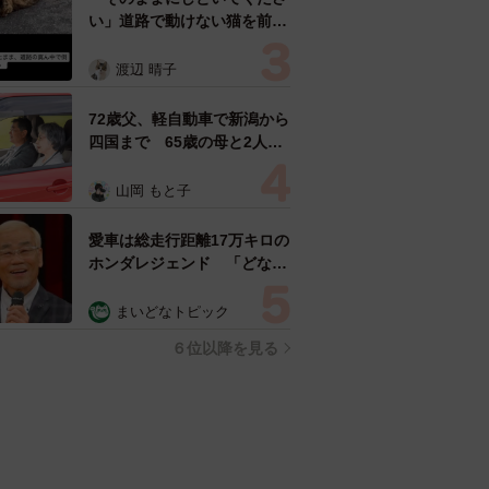
い」道路で動けない猫を前に
返された一言… 懸命に生き
ようとした4日間 「命の重
渡辺 晴子
さはみんな同じ」保護団体代
表の訴え
72歳父、軽自動車で新潟から
四国まで 65歳の母と2人で
3泊4日の旅 パーキングの休
憩まで分刻み… 「大学生で
山岡 もと子
も組まねえよ！」
愛車は総走行距離17万キロの
ホンダレジェンド 「どなた
か欲しい方が居たら」 大御
所漫才師が譲渡の意向
まいどなトピック
６位以降を見る