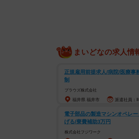
そんなコメントとともに投稿された
題になっています。登場するのは、
カ月・女の子）。
この日、パパと一緒にトリミングへ
パは動画を撮影し、ママに仕上がり
まいどなの求人情
ナレーションに加え、アポちゃんの“
ていたのです。
正規雇用前提求人/病院/医療事
制
動画は「なんということでしょう。
り。とってもかわいいです」と紹介
プラウズ株式会社
と“見どころ”をユーモラスに語って
福井県 福井市
派遣社員：時給
「そして何と言ってもこの短い足。
電子部品の製造マシンオペレータ
げる/寮費補助3万円
っているんではないかと錯覚するほ
株式会社フジワーク