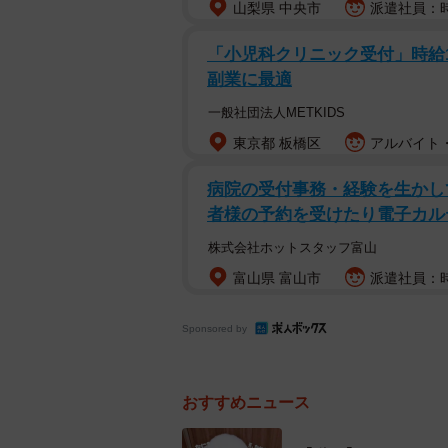
山梨県 中央市
派遣社員：時
「小児科クリニック受付」時給150
副業に最適
一般社団法人METKIDS
東京都 板橋区
アルバイト・
病院の受付事務・経験を生かして!
者様の予約を受けたり電子カル
株式会社ホットスタッフ富山
富山県 富山市
派遣社員：時
Sponsored by
おすすめニュース