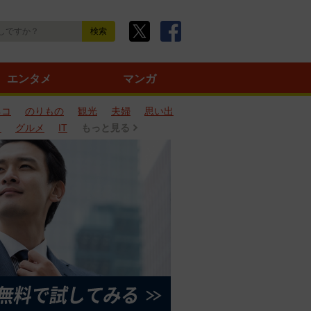
エンタメ
マンガ
ネコ
のりもの
観光
夫婦
思い出
タ
グルメ
IT
もっと見る