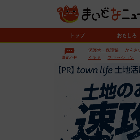
ニ
トップ
おもしろ
ュ
ー
保護犬・保護猫
かんさ
ス
一
くるま
ファッション
覧