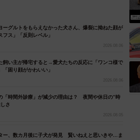
ヨーグルトをもらえなかった犬さん、爆裂に拗ねた顔が
スフス」「反則レベル」
2026.08.06
た飼い主が帰宅すると→愛犬たちの反応に「ワンコ様で
」「困り顔がかわいい」
4/10
2026.08.06
゚ちゃん（画像提供：Apo こげ耳ビションさん）
の「時間外診療」が減少の理由は？ 夜間や休日の“時
難しさ
とうございます。そして今日もお腹はとってもかわち
2026.08.05
めくくられました。
ター、数カ月後に子犬が発見 賢いねえと思いきや…ま