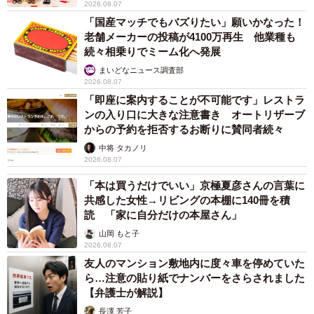
2026.08.07
「国産マッチでもバズりたい」願いかなった！
老舗メーカーの投稿が4100万再生 他業種も
続々相乗りでミーム化へ発展
まいどなニュース調査部
2026.08.07
「即座に案内することが不可能です」レストラ
ンの入り口に大きな注意書き オートリザーブ
からの予約を拒否するお断りに賛同者続々
中将 タカノリ
2026.08.07
「本は買うだけでいい」京極夏彦さんの言葉に
共感した女性→リビングの本棚に140冊を積
読 「家に自分だけの本屋さん」
山岡 もと子
2026.08.07
友人のマンション敷地内に度々車を停めていた
ら…注意の貼り紙でナンバーをさらされました
【弁護士が解説】
長澤 芳子