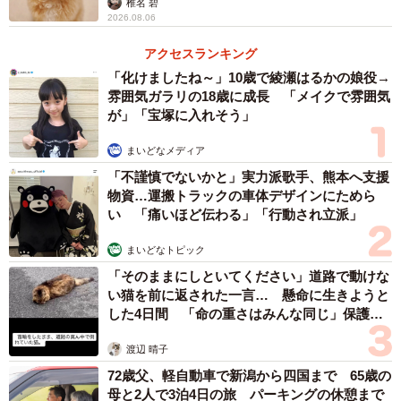
椎名 碧
2026.08.06
アクセスランキング
「化けましたね～」10歳で綾瀬はるかの娘役→
雰囲気ガラリの18歳に成長 「メイクで雰囲気
が」「宝塚に入れそう」
まいどなメディア
「不謹慎でないかと」実力派歌手、熊本へ支援
物資…運搬トラックの車体デザインにためら
い 「痛いほど伝わる」「行動され立派」
まいどなトピック
2/3
「そのままにしといてください」道路で動けな
黒ミャクミャクは複数所持しているよう！（提供：mackee61.8😒🍣さ
い猫を前に返された一言… 懸命に生きようと
ん）
した4日間 「命の重さはみんな同じ」保護団
体代表の訴え
渡辺 晴子
「他にもぬいぐるみやフィギュアなどを持っております。
72歳父、軽自動車で新潟から四国まで 65歳の
赤と青のミャクミャクは、バッジやステッカー、ガチャガ
母と2人で3泊4日の旅 パーキングの休憩まで