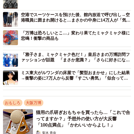
空港でスーツケースを預けた後、館内放送で呼び出し→空
港職員に囲まれ開けると…まさかの中身に14万人が「気持
ちわかる〜」
「万博は恐ろしいとこ…」変わり果てたミャクミャク様に
悲鳴！衝撃の商品も
ーーミャクミャクのぬいぐるみは実際に購入されたものな
のでしょうか？
「雅子さま、ミャクミャク色だ！」皇后さまの万博訪問フ
ァッションが話題 「まさか意識？」「さらに好きになり
ました」
「はい、こちらは大阪万博で購入したぬいぐるみです」
ミス東大がルワンダの床屋で「髪型おまかせ」にした結果
→衝撃の姿に7万人から反響「すごい勇気」「似合って
る」
ーー税関で「Japanese famous monster」と伝えた時の反応
は？
おもしろ
大阪万博
「税関の方は『ふーん、そうなんだ・・・』といった感じ
猫用の爪研ぎおもちゃを買ったら…「これで合
でこれ以上追求されることはありませんでした」
ってますか？」予想外の使い方が大反響
「100点満点」「かわいいからよし！」
ーー旅行中でのミャクミャクにまつわるエピソードは？
梨木 香奈