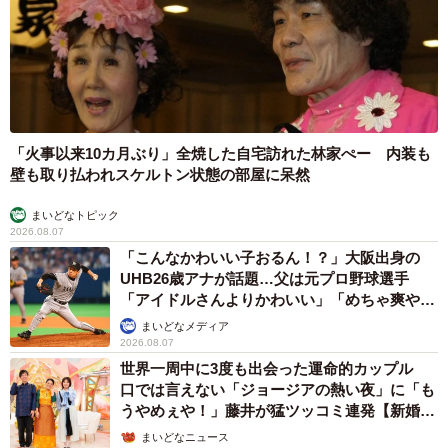
「火事以来10カ月ぶり」全焼した自宅訪れた林家ぺー 内装も
壁も取り払われスケルトン状態の部屋に呆然
まいどなトピック
2026.08.07
「こんなかわいい子おるん！？」大阪出身の
UHB26歳アナが話題…父は元プロ野球選手
「アイドルさんよりかわいい」「めちゃ爽や
か」
まいどなメディア
2026.08.07
世界一周中に3度も出会った運命的カップル
口では言えない「ジョージアの熱い夜」に「も
うやめぇや！」藤井が猛ツッコミ連発【新婚さ
ん】
まいどなニュース