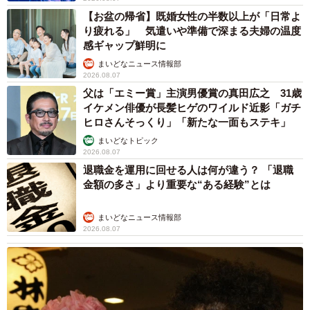
【お盆の帰省】既婚女性の半数以上が「日常よ
り疲れる」 気遣いや準備で深まる夫婦の温度
感ギャップ鮮明に
まいどなニュース情報部
2026.08.07
父は「エミー賞」主演男優賞の真田広之 31歳
イケメン俳優が長髪ヒゲのワイルド近影「ガチ
ヒロさんそっくり」「新たな一面もステキ」
まいどなトピック
2026.08.07
退職金を運用に回せる人は何が違う？ 「退職
金額の多さ」より重要な“ある経験”とは
まいどなニュース情報部
2026.08.07