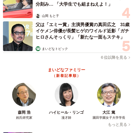
チャフィギュアなどです。ただ色合いがチカチカしていて
分刻み… 「大学生でも組まねえよ！」
鞄や服と合わせにくいのでぬいぐるみは持っていません。
山岡 もと子
黒だとキーホルダーとしても部屋の飾りとしても結構使え
父は「エミー賞」主演男優賞の真田広之 31歳
るし、周りと馴染むので複数買ってしまいました。落ち着
イケメン俳優が長髪ヒゲのワイルド近影「ガチ
きのある色合いなのでたくさん揃えてファミリーのように
ヒロさんそっくり」「新たな一面もステキ」
して楽しんでいます！」
まいどなトピック
ーーもし今回のような税関でのやり取りがあるとすれば次
６位以降を見る
回は何と答えますか？
まいどなファミリー
（新着記事順）
「今度は『大阪万博のキャラクター』であることを伝えよ
うかなと思っています」
トルクメニスタンの税関で、これは何？と聞かれたので
森岡 浩
ハイヒール・リンゴ
大江 篤
「Japanese famous monster」で乗り切った。
姓氏研究家
漫才師
園田学園女子大学学長
pic.twitter.com/rKDZ0vfbaW
もっと見る