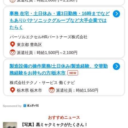
派遣社員：時給1,800円～2,250円
事務 在宅・土日休み・週3日勤務・16時までなど
もあり/パナソニックグループなど大手企業では
たらく
パーソルエクセルHRパートナーズ株式会社
東京都 豊島区
派遣社員：時給1,500円～2,100円
1/3
製造設備の操作業務/土日休み/製造経験、交替勤
務経験をお持ちの方/栃木市
Japanese famous monsterことミャクミャク様（提供：mackee61.8😒🍣
NEW
さん）
株式会社テクノ・サービス 働くナビ
栃木県 栃木市
派遣社員：時給1,550円
Sponsored by
おすすめニュース
【写真】黒ミャクミャクがたくさん！