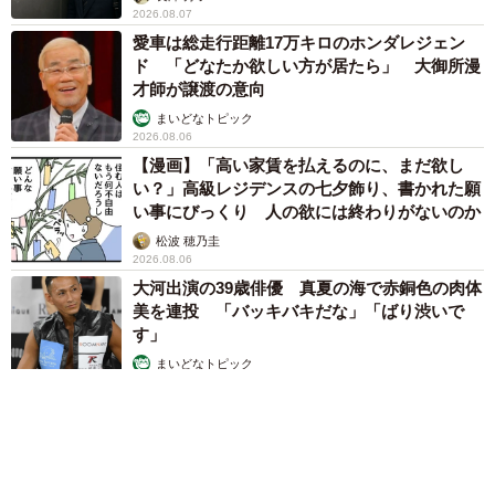
2026.08.07
愛車は総走行距離17万キロのホンダレジェン
ド 「どなたか欲しい方が居たら」 大御所漫
才師が譲渡の意向
まいどなトピック
2026.08.06
【漫画】「高い家賃を払えるのに、まだ欲し
い？」高級レジデンスの七夕飾り、書かれた願
い事にびっくり 人の欲には終わりがないのか
松波 穂乃圭
2026.08.06
大河出演の39歳俳優 真夏の海で赤銅色の肉体
美を連投 「バッキバキだな」「ばり渋いで
す」
まいどなトピック
2026.08.06