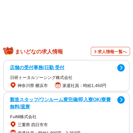
「これは出国審査でも聞かれそう」
ポストには、笑いや共感の声が寄せられました。投稿した
mackee61.8😒🍣さんにお話を伺いました。
まいどなの求人情報
求人情報一覧へ
店舗の受付事務/日勤 受付
日研トータルソーシング株式会社
神奈川県 横浜市
派遣社員：時給1,450円
製造スタッフ/ワンルーム寮完備/即入寮OK/寮費
無料/退寮
Fulfill株式会社
三重県 四日市市