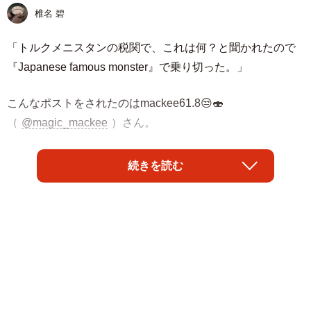
椎名 碧
「トルクメニスタンの税関で、これは何？と聞かれたので
『Japanese famous monster』で乗り切った。」
こんなポストをされたのはmackee61.8😒🍣
（
@magic_mackee
）さん。
投稿された写真には、大阪・関西万博の公式キャラクター
続きを読む
「ミャクミャク」のぬいぐるみが写っていました。旅先で
の税関で思わぬ質問を受け、とっさに出た答えがユニーク
すぎると話題になりました。
「確かに有名モンスター感あるw」
「Japanese famous monsterは天才回答」
「ミャクミャク様って海外でどう見えるんだろう…」