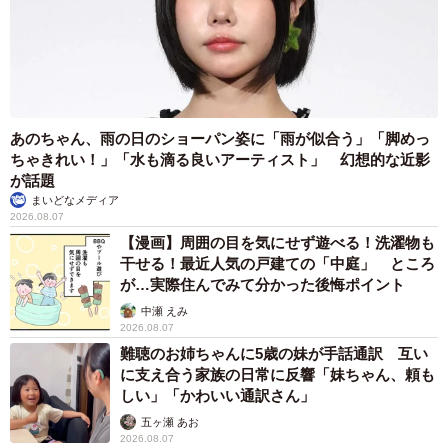
あのちゃん、雨の日のショーパン姿に「雨が似合う」「脚めっ
ちゃきれい！」「水も滴る良いアーティスト」 幻想的な近影
が話題
まいどなメディア
2026.08.07
【漫画】周囲の目を気にせず遊べる！洗濯物も
干せる！最近人気の戸建ての「中庭」 ところ
が…実際住んでみて分かった後悔ポイント
中瀬 えみ
2026.08.07
難聴のお姉ちゃんに5歳の妹が手話通訳 互い
に支え合う家族の日常に反響「妹ちゃん、頼も
しい」「かわいい通訳さん」
五ヶ瀬 あお
2026.08.07