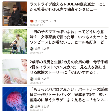
ラストライブ控えるT-BOLAN森友嵐士 にし
たん社長がTikTok内で独占インタビュー
まいどなニュース
2026.08.07
「男の子のママっぽいよね」ってどういう意
味？ 女系家族で育った母 いつもスカートと
ワンピースしか着ないし、ヒールも好き どの
へんが…
山岡 もと子
2026.08.07
2歳半の長男と生後2カ月の次男の母 母子手帳
2冊をイラストでいっぱいに 見る人を楽しま
せる家族ストーリーに「かわいすぎる！」
山岡 もと子
2026.08.07
「ちょっとババロアみたい」パートナーの誕生
日に手作りトートバッグ 完成まで1年 淡い
藍染めに漂うクラゲ よく見ると…「センスす
ごい」
山岡 もと子
2026.08.07