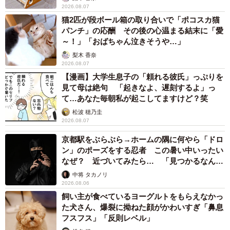
2026.08.07
猫2匹が段ボール箱の取り合いで「ポコスカ猫
「旅先ですれ違った日本人の方に、黒いミャクミャクは珍
パンチ」の応酬 その後の心温まる結末に「愛
しいですねと言われました」
～！」「おばちゃん泣きそうや…」
梨木 香奈
ーーほかにもミャクミャクをたくさん持っているのです
2026.08.07
【漫画】大学生息子の「頼れる彼氏」っぷりを
か？
見て母は絶句 「起きなよ、遅刻するよ」っ
て…あなた毎朝私が起こしてますけど？笑
松波 穂乃圭
2026.08.07
京都駅をぶらぶら→ホームの隅に何やら「ドロ
ン」のポーズをする忍者 この暑い中いったい
なぜ？ 近づいてみたら… 「見つかるなんて
未熟」
中将 タカノリ
2026.08.06
飼い主が食べているヨーグルトをもらえなかっ
た犬さん、爆裂に拗ねた顔がかわいすぎ「鼻息
フスフス」「反則レベル」