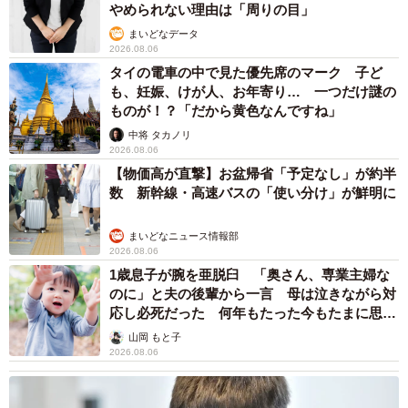
やめられない理由は「周りの目」
まいどなデータ
2026.08.06
タイの電車の中で見た優先席のマーク 子ど
も、妊娠、けが人、お年寄り… 一つだけ謎の
ものが！？「だから黄色なんですね」
中将 タカノリ
2026.08.06
【物価高が直撃】お盆帰省「予定なし」が約半
数 新幹線・高速バスの「使い分け」が鮮明に
まいどなニュース情報部
2026.08.06
1歳息子が腕を亜脱臼 「奥さん、専業主婦な
のに」と夫の後輩から一言 母は泣きながら対
応し必死だった 何年もたった今もたまに思い
出し…
山岡 もと子
2026.08.06