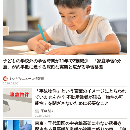
子どもの学校外の学習時間が11年で2割減少 「家庭学習0分
層」が約半数に達する深刻な実態と広がる学習格差
まいどなニュース情報部
2026.08.06
「事故物件」という言葉のイメージにとらわれ
ていませんか？ 不動産業者が語る「物件の可
能性」を閉ざさないために必要なこと
平藤 清刀
2026.08.06
東京・千代田区の中央線高架に心ない落書き
歴史ある昌平橋架道橋の被害に怒りの声 「何