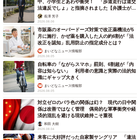
中、小学生とあわや衝突！ 「歩道走行は道交
らず閉め忘れた点は、過失と判断される一因になります。
法違反でしょ」と指摘されました【弁護士が解
説】
長澤 芳子
一方で、窓を意図的に開けたわけではなく「うっかり忘れ
2026.08.06
た」という不注意によるものであり、積極的な加害行為と
市販薬のオーバードーズ対策で改正薬機法が5
月に施行、かぜ薬を購入した人の約6割が「法
は異なります。また、予報を大きく超える記録的な豪雨で
改正を認知」乱用防止の指定成分とは？
あったなど、損害の発生を予見するのが困難だったといえ
まいどなニュース情報部
る事情があれば、過失が否定される可能性もあります。
2026.08.05
自転車の「ながらスマホ」罰則、6割超が「内
ー仮に「過失」が認められた場合、賠償すべき損害の範囲
容は知らない」 利用者の意識と実際の法的知
識にギャップ大きく
はどこまでですか
まいどなニュース情報部
2026.08.05
もしAさんが故意に窓を開けた場合など、過失が認められた
対立ゼロのバラ色の関係は幻？ 現代の日中関
場合は、その行為によって生じた、社会通念上相当と認め
係は改善ではなく管理 偶発的な軍事衝突や経
られる範囲の損害すべてが対象となります。
済的混乱を避ける現状維持こそ重視
和田 大樹
具体的には、濡れた床や壁の修繕費用、水浸しになった家
2026.08.04
来客に大好評だった自家製サングリア 「違法
具や家電製品の買い替え費用などが考えられます。さら