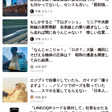
も分かってないし、センスも古い」「罰則強化
して」
中将 タカノリ
2026.08.06
もしかすると「下山ダッシュ」 リニア中央新
幹線の長野県駅 在来線との乗り継ぎなし→な
ら走れば間に合うんじゃない？ 惜しい位置関
係が反響
中将 タカノリ
2026.08.06
「なんじゃこりゃ！」「ロボ？」大阪・梅田に
そびえる物体の正体は？ 昭和の遺産を調査し
てみた結果…
太田 浩子
2026.08.06
エジプトで自撮りしていたら、ガイドが「撮り
ますよ！」→ノリノリでポーズを取っていた
ら……スマホを返してもらえない 「日本人は
カモ代表かも」「私は6時間で3万円払った」
宮前 晶子
2026.08.06
「LINEのQRコードを添付して」社長をかたる