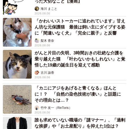
った大切なこと【漫画】
海川 まこと
2026.08.06
「かわいいストーカーに追われています」甘え
ん坊な元保護猫 最後は飼い主にダイブする姿
に「間違いなく犬」「完全に親子」と反響
梨木 香奈
2026.08.06
がんと片目の失明、3時間おきの壮絶な介護を
乗り越えた猫 「叶わないかもしれない」と覚
悟した19歳の誕生日を迎えて感動
古川 諭香
2026.08.06
「カニにアジをあげると青くなる」ほんと
に！？ 「自然の染色技術が凄い」と話題に
その理由とは…？
竹中 友一（RinToris）
2026.08.06
誰も求めていない職場の「謎マナー」、「過剰
な挨拶」や「お土産配り」を抑えた1位は？