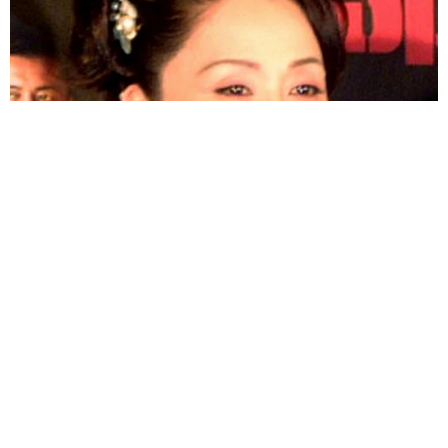
「わぁ…姐さん…」「永遠にお美しい」 大女優岩下志麻さ
ん、写真家のインスタに登場
まいどなメディア
2026.08.05
「ふざけてません…真剣です」京都の老舗和菓
子店 次はカブトムシの幼虫 職人が手がけた
ゲテモノ和菓子 見事な造形に「気持ち悪いく
らいリアル」
中将 タカノリ
2026.08.05
【漫画】中学受験のリアル「あの子、最近見な