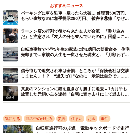
しまった場合、一体どのような責任が生じるのでしょう
おすすめニュース
か。まこと法律事務所の北村真一さんに聞きました。
パーキングに車を駐車→戻ったら大破… 修理費530万円、
もらい事故なのに相手提示280万円、 被害者悲痛「なぜ泣
き寝入り」【弁護士に聞いた】
不注意であれば過失とは認められにくい
ラーメン店の行列で後から来た友人が合流 「割り込み
だ」と注意され「友人の分も並んでいたのに」困惑…この
ー過失によって友人宅に損害を与えた場合、法的に賠償す
行為、法律的に問題は？【弁護士が解説】
る義務はありますか
自転車事故で小学5年生の家族に約1億円の賠償命令 住宅
売却まで…家族の人生を一変させた現実と、「月額わずか
数百円」でできた備え【FPが解説】
台風によって友人の家が水浸しになった場合、民法第709条
の不法行為責任に基づき、法的な賠償義務が生じる可能性
信号待ちで追突され車は全損、ところが「保険会社は交渉
しません」！？ “過失ゼロ”なのに「示談は自分で」…直
があります。ただし、故意または過失が認められるか、状
面した自動車保険の“落とし穴”
況によって判断が分かれるため、必ずしも賠償責任が認め
真夏のマンションに猫を置きざり勝手に退去→1カ月半も
放置した元飼い主を逮捕「自宅に置き去りにして退去した
られるとは限りません。
ことが遺棄にあたる」
このケースで争点となるのは、窓を閉め忘れたことが法的
気になる
世の中の仕組み
災害
住まい
お金
事件
な「過失」にあたるかどうかです。Bさんから台風が来るこ
とを知らされ、窓を閉めるよう注意されていたにもかかわ
自転車通行可の歩道 電動キックボードで走行