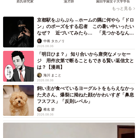
姓氏研究家
漫才師
園田学園女子大学学長
もっと見る
京都駅をぶらぶら→ホームの隅に何やら「ドロ
ン」のポーズをする忍者 この暑い中いったい
なぜ？ 近づいてみたら… 「見つかるなんて
未熟」
中将 タカノリ
2026.08.06
「明日ひま？」 知り合いから唐突なメッセー
ジ 用件次第で断ることもできる賢い返信文と
は？【漫画】
海川 まこと
2026.08.06
飼い主が食べているヨーグルトをもらえなかっ
た犬さん、爆裂に拗ねた顔がかわいすぎ「鼻息
フスフス」「反則レベル」
椎名 碧
2026.08.06