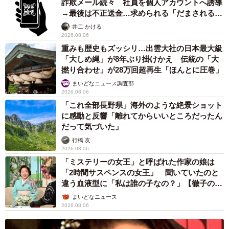
詐欺メール続々 社員を個人アカウントへ誘導
→最後は不正送金…求められる「だまされる前
提」の対策
井二 かける
2026.08.06
重みも歴史もズッシリ…出雲大社の日本最大級
「大しめ縄」が8年ぶり掛けかえ 伝統の「大
撚り合わせ」が28万回超再生「ほんとに圧巻」
まいどなニュース調査部
2026.08.06
「これ全部長野県」海外のような絶景ショット
に感動と反響「離れてからいいところだったん
だって気づいた」
行橋 友
2026.08.06
「ミステリーの女王」と呼ばれた作家の娘は
「2時間サスペンスの女王」 聞いていたのと
違う血液型に「私は誰の子なの？」【徹子の部
屋】
まいどなニュース
2026.08.06