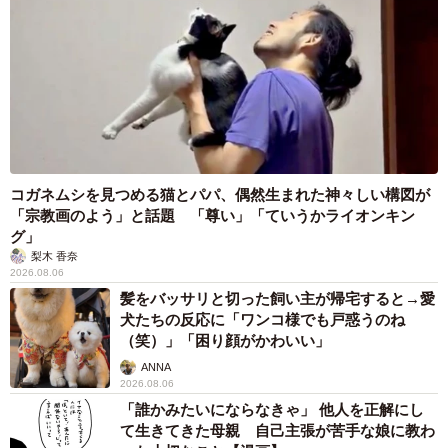
コガネムシを見つめる猫とパパ、偶然生まれた神々しい構図が
「宗教画のよう」と話題 「尊い」「ていうかライオンキン
グ」
梨木 香奈
2026.08.06
髪をバッサリと切った飼い主が帰宅すると→愛
犬たちの反応に「ワンコ様でも戸惑うのね
（笑）」「困り顔がかわいい」
ANNA
2026.08.06
「誰かみたいにならなきゃ」 他人を正解にし
て生きてきた母親 自己主張が苦手な娘に教わ