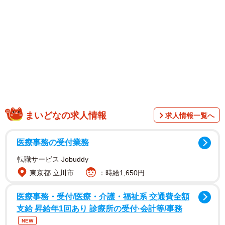
1/1
窓を開けっぱなしだったために浸水してしまった親友の家 ※画像はイ
まいどなの求人情報
メージです（OleCNX/stock.adobe.com）
求人情報一覧へ
医療事務の受付業務
転職サービス Jobuddy
東京都 立川市
：時給1,650円
医療事務・受付/医療・介護・福祉系 交通費全額
支給 昇給年1回あり 診療所の受付·会計等/事務
NEW