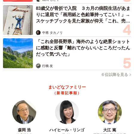
かを確認し、それが無理な場合や保険会社から請求があっ
83歳父が骨折で入院 ３カ月の病院生活があま
た場合に、Aさんの個人賠償責任保険の利用を検討すること
りに退屈で「画用紙と色鉛筆持ってこい！」→
になるでしょう。
スケッチブックを見た家族が仰天「これ、売れ
ますよ…」
中将 タカノリ
◆北村真一（きたむら・しんいち）弁護士
「これ全部長野県」海外のような絶景ショット
「きたべん」の愛称で大阪府茨木市で知らない人がいない
に感動と反響「離れてからいいところだったん
という声もあがる大人気ローカル弁護士。猫探しからM&A
だって気づいた」
まで幅広く取り扱う。
行橋 友
６位以降を見る
まいどなファミリー
（新着記事順）
森岡 浩
ハイヒール・リンゴ
大江 篤