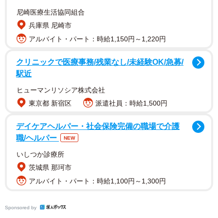
尼崎医療生活協同組合
兵庫県 尼崎市
アルバイト・パート：時給1,150円～1,220円
慌ただしく仕事へ向かう準備をするAさん。Bさんから「今
クリニックで医療事務/残業なし/未経験OK/急募/
日の午後から台風が来るから、窓は絶対に閉めておいて
駅近
ね」と念を押されていたことを思い出しましたが、出かけ
る直前にクライアントから電話が入り、対応に追われるう
ヒューマンリソシア株式会社
東京都 新宿区
派遣社員：時給1,500円
ちに、窓のことをすっかり忘れてしまったのです。その日
午後、Aさんが仕事に集中している間に、台風は予報よりも
デイケアヘルパー・社会保険完備の職場で介護
早く勢力を増して上陸し、記録的な豪雨が街を襲いまし
職/ヘルパー
NEW
た。
いしつか診療所
茨城県 那珂市
Bさんが帰宅すると、目に飛び込んできたのは信じられない
アルバイト・パート：時給1,100円～1,300円
光景でした。閉め忘れた寝室の小窓から猛烈な雨が吹き込
み、部屋は水浸しでした。連絡を受けたAさんは血の気が引
Sponsored by
きました。親しい友人に取り返しのつかない損害を与えて