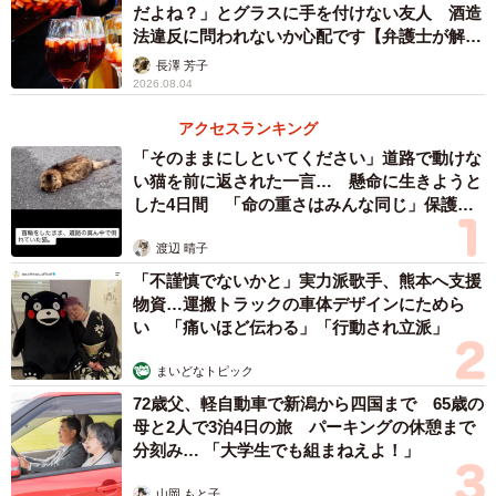
だよね？」とグラスに手を付けない友人 酒造
に、下の階の部屋まで水漏れしてしまった場合の損害や、B
法違反に問われないか心配です【弁護士が解
さんが自宅の修繕工事が終わるまでホテルでの生活を余儀
説】
長澤 芳子
なくされた場合の宿泊費用なども、賠償の範囲に含まれる
2026.08.04
可能性があります。
アクセスランキング
「そのままにしといてください」道路で動けな
ーこのような場合に利用できる保険はありますか
い猫を前に返された一言… 懸命に生きようと
した4日間 「命の重さはみんな同じ」保護団
体代表の訴え
このケースでは、Bさんの火災保険と、Aさんの個人賠償責
渡辺 晴子
任保険が利用できる可能性があります。Bさんは自身の火災
「不謹慎でないかと」実力派歌手、熊本へ支援
保険（風災補償や水災補償）を確認すべきですが、保険会
物資…運搬トラックの車体デザインにためら
社がAさんに賠償を求める（求償権の行使）可能性がありま
い 「痛いほど伝わる」「行動され立派」
す。その場合、友人の個人賠償責任保険（火災保険や自動
まいどなトピック
車保険、クレジットカードの特約として付帯していること
72歳父、軽自動車で新潟から四国まで 65歳の
が多い）が役立ちます。
母と2人で3泊4日の旅 パーキングの休憩まで
分刻み… 「大学生でも組まねえよ！」
現実的な流れとしては、まずBさんの火災保険で対応できる
山岡 もと子