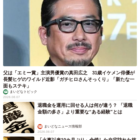
父は「エミー賞」主演男優賞の真田広之 31歳イケメン俳優が
長髪ヒゲのワイルド近影「ガチヒロさんそっくり」「新たな一
面もステキ」
まいどなトピック
2026.08.07
退職金を運用に回せる人は何が違う？ 「退職
金額の多さ」より重要な“ある経験”とは
まいどなニュース情報部
2026.08.07
「火事以来10カ月ぶり」全焼した自宅訪れた林