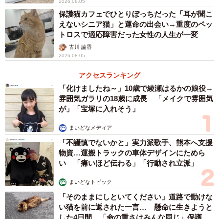
高齢者による多頭飼育崩壊や、避妊・去勢の不徹底、地域
2026.08.05
保護猫カフェでひとりぼっちだった「耳が聞こ
での管理不足―そうした課題が重なった結果、行き場のな
えないシニア猫」と運命の出会い→重度のペッ
い動物たちが生まれ、野犬化・野良化してしまう。保護団
トロスで適応障害だった女性の人生が一変
体は限られた資金と人手の中で活動していますが、追いつ
古川 諭香
2026.08.05
かない現実があります。
アクセスランキング
「だからこそ、野犬を責めるのではなく、人間社会がどう
「化けましたね～」10歳で綾瀬はるかの娘役→
動物と共生していくのか、その在り方を考える必要があ
雰囲気ガラリの18歳に成長 「メイクで雰囲気
が」「宝塚に入れそう」
る」
まいどなメディア
そう子どもたちに伝えたことは、命の責任を“人間側”にある
「不謹慎でないかと」実力派歌手、熊本へ支援
と気づかせる大切な機会になりました。
物資…運搬トラックの車体デザインにためら
い 「痛いほど伝わる」「行動され立派」
まいどなトピック
「そのままにしといてください」道路で動けな
い猫を前に返された一言… 懸命に生きようと
した4日間 「命の重さはみんな同じ」保護団