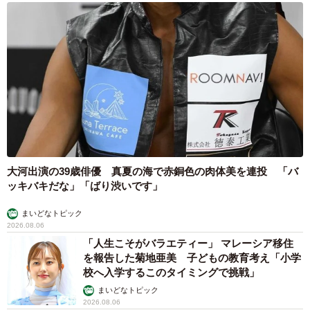
パンちゃんの姿は、野良猫や野犬の問題をどう社会が向き
合うべきかを問いかけています。
大河出演の39歳俳優 真夏の海で赤銅色の肉体美を連投 「バ
ッキバキだな」「ばり渋いです」
まいどなトピック
2026.08.06
「人生こそがバラエティー」 マレーシア移住
を報告した菊地亜美 子どもの教育考え「小学
校へ入学するこのタイミングで挑戦」
まいどなトピック
2026.08.06