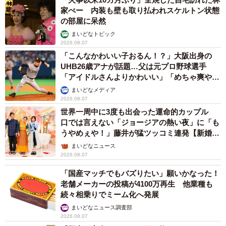
家ぺー 内装も壁も取り払われスケルトン状態
の部屋に呆然
まいどなトピック
2026.08.07
「こんなかわいい子おるん！？」大阪出身の
UHB26歳アナが話題…父は元プロ野球選手
「アイドルさんよりかわいい」「めちゃ爽や
か」
まいどなメディア
2026.08.07
4/4
世界一周中に3度も出会った運命的カップル
口では言えない「ジョージアの熱い夜」に「も
今はこんなに元気です！（「パンちゃんママ」さん提供、Instagramより
うやめぇや！」藤井が猛ツッコミ連発【新婚さ
キャプチャ撮影）
ん】
まいどなニュース
SNSで広がった支援の輪
2026.08.07
「国産マッチでもバズりたい」願いかなった！
パンちゃんママさんは「お金も時間も限界。でもせめてで
老舗メーカーの投稿が4100万再生 他業種も
きることを」とInstagramでアカウントを立ち上げ、パンち
続々相乗りでミーム化へ発展
ゃんの様子を発信。思わぬ反響を呼び、多くの応援コメン
まいどなニュース調査部
トや支援が寄せられました。
2026.08.07