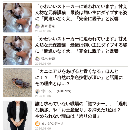
「かわいいストーカーに追われています」甘え
ん坊な元保護猫 最後は飼い主にダイブする姿
に「間違いなく犬」「完全に親子」と反響
梨木 香奈
2026.08.06
「かわいいストーカーに追われています」甘え
ん坊な元保護猫 最後は飼い主にダイブする姿
に「間違いなく犬」「完全に親子」と反響
梨木 香奈
2026.08.06
「カニにアジをあげると青くなる」ほんと
に！？ 「自然の染色技術が凄い」と話題に
その理由とは…？
竹中 友一（RinToris）
2026.08.06
誰も求めていない職場の「謎マナー」、「過剰
な挨拶」や「お土産配り」を抑えた1位は？
やめられない理由は「周りの目」
まいどなデータ
2026.08.06