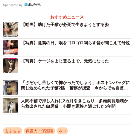
Sponsored by
おすすめニュース
【動画】助けた子猫が必死で生きようとする姿
【写真】危篤の日、喉をゴロゴロ鳴らす音が聞こえて号泣
【写真】ケージをよじ登るまで、元気になった
「さぞかし苦しくて怖かったでしょう」ボストンバッグに
閉じ込められた子猫2匹 警察が捜査「今からでも自首し
て謝って」
人間不信で押し入れに2カ月引きこもり…多頭飼育崩壊か
2/4
ら救出された白黒猫 心開き家族と過ごした5年間
危篤の日。子どもたちはの片時もパンちゃんそばを離れず（「パンちゃ
んママ」さん提供、Instagramよりキャプチャ撮影）
もふもふ
保護犬・保護猫
ネコ