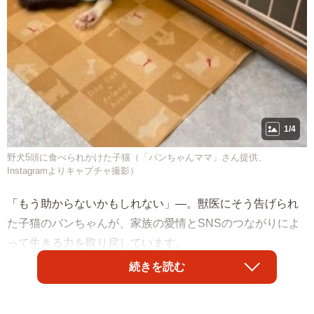
1/4
野犬5頭に食べられかけた子猫（「パンちゃんママ」さん提供、
Instagramよりキャプチャ撮影）
「もう助からないかもしれない」―。獣医にそう告げられ
た子猫のパンちゃんが、家族の愛情とSNSのつながりによ
って生きる力を取り戻しています。
続きを読む
野犬に襲われ、絶望的な状態で発見
8月8日、3人の子どもと外食に出かけた帰り道、パンちゃん