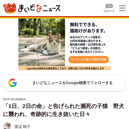
まいどなニュースをGoogle検索でフォローする
2025.09.08(Mon)
「1日、2日の命」と告げられた瀕死の子猫 野犬
に襲われ、奇跡的に生き抜いた日々
渡辺 晴子