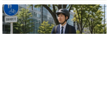
自転車通行可の歩道 電動キックボードで走行中、小学生とあ
わや衝突！ 「歩道走行は道交法違反でしょ」と指摘されまし
た【弁護士が解説】
長澤 芳子
2026.08.06
タイの電車の中で見た優先席のマーク 子ど
も、妊娠、けが人、お年寄り… 一つだけ謎の
ものが！？「だから黄色なんですね」
中将 タカノリ