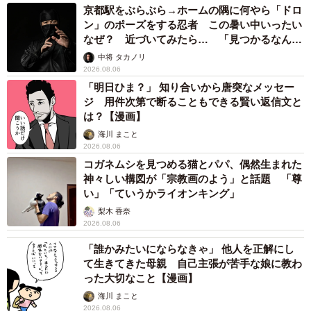
京都駅をぶらぶら→ホームの隅に何やら「ドロ
ン」のポーズをする忍者 この暑い中いったい
なぜ？ 近づいてみたら… 「見つかるなんて
未熟」
中将 タカノリ
2026.08.06
「明日ひま？」 知り合いから唐突なメッセー
ジ 用件次第で断ることもできる賢い返信文と
は？【漫画】
海川 まこと
2026.08.06
コガネムシを見つめる猫とパパ、偶然生まれた
神々しい構図が「宗教画のよう」と話題 「尊
い」「ていうかライオンキング」
梨木 香奈
2026.08.06
「誰かみたいにならなきゃ」 他人を正解にし
て生きてきた母親 自己主張が苦手な娘に教わ
った大切なこと【漫画】
海川 まこと
2026.08.06