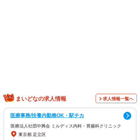
ママさん（@panchan08.08）は道路脇で異様な光景を目に
しました。野犬5頭に取り囲まれていたのは、生後間もない
子猫。下半身が動かず、グルグルと回る姿はまさに瀕死の
状態でした。
まいどなの求人情報
求人情報一覧へ
医療事務/扶養内勤務OK・駅チカ
医療法人社団中興会 ミルディス内科・胃腸科クリニック
「そのまま置いていけば、また野犬の餌になってしまう。
東京都 足立区