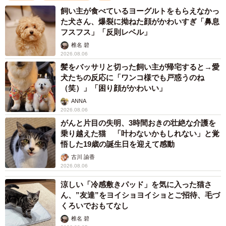
家族での「看取り」を覚悟
飼い主が食べているヨーグルトをもらえなかっ
た犬さん、爆裂に拗ねた顔がかわいすぎ「鼻息
絶望的な状況に、パンちゃんママさんの家族は「せめて最
フスフス」「反則レベル」
期は人の温もりの中で」と覚悟を決めました。次男くんは
椎名 碧
「死んでしまうの？」と繰り返し問いかけ、長女さんは涙
2026.08.06
をこらえながら寄り添い、長男くんも帰宅するなり獣医が
髪をバッサリと切った飼い主が帰宅すると→愛
犬たちの反応に「ワンコ様でも戸惑うのね
パンちゃんのことを「何と言っていたか」などを尋ねまし
（笑）」「困り顔がかわいい」
た。
ANNA
2026.08.06
「犬が悪いんじゃない。犬もお腹を減らして生きていくた
がんと片目の失明、3時間おきの壮絶な介護を
乗り越えた猫 「叶わないかもしれない」と覚
めに必死なんだ」
悟した19歳の誕生日を迎えて感動
古川 諭香
パンちゃんママさんは子どもたちに「犬が悪いのではな
2026.08.06
い」と伝えました。野犬は空腹をしのぐために必死に生き
涼しい「冷感敷きパッド」を気に入った猫さ
ており、そこに罪はない。むしろ、野犬や野良猫が増えて
ん、”友達”をヨイショヨイショとご招待、毛づ
しまう背景には、人間社会の問題があると考えています。
くろいでおもてなし
椎名 碧