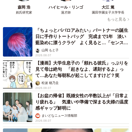
森岡 浩
ハイヒール・リンゴ
大江 篤
姓氏研究家
漫才師
園田学園女子大学学長
もっと見る
「ちょっとババロアみたい」パートナーの誕生
3/4
日に手作りトートバッグ 完成まで1年 淡い
藍染めに漂うクラゲ よく見ると…「センスす
今晩がおそらく最期だろうなと思っていたら…ゴロゴロ喉を鳴らす音が
ごい」
聞こえてきたという（「パンちゃんママ」さん提供、Instagramよりキャ
山岡 もと子
プチャ撮影）
2026.08.07
【漫画】大学生息子の「頼れる彼氏」っぷりを
奇跡の「ゴロゴロ」
見て母は絶句 「起きなよ、遅刻するよ」っ
て…あなた毎朝私が起こしてますけど？笑
そして、看取りを覚悟した夜。抱きかかえていたパンちゃ
松波 穂乃圭
んが突然「ゴロゴロ」と喉を鳴らしたのです。
2026.08.07
【お盆の帰省】既婚女性の半数以上が「日常よ
り疲れる」 気遣いや準備で深まる夫婦の温度
「ありがとう、と言っているように思えて号泣しました」
感ギャップ鮮明に
まいどなニュース情報部
その後も少しずつ食欲を取り戻し、チュールを口にできる
2026.08.07
までに。家族は寝ずの看病を続け、奇跡を信じました。