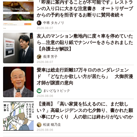
「即座に案内することが不可能です」レストラ
ンの入り口に大きな注意書き オートリザーブ
「自然の摂理に反している、人間のエゴだという声もあり
からの予約を拒否するお断りに賛同者続々
ました。でも、たくさんの方に応援してもらい、もう前を
中将 タカノリ
向くしかないと思いました」
2026.08.07
友人のマンション敷地内に度々車を停めていた
ら…注意の貼り紙でナンバーをさらされました
今後に向けて
【弁護士が解説】
下半身不随のパンちゃんは、容態としては楽観できない状
長澤 芳子
2026.08.07
況です。腹膜ヘルニアの手術が可能かどうかも、まだ確定
愛車は総走行距離17万キロのホンダレジェン
していません。今後の治療を進めるためには高額な医療費
ド 「どなたか欲しい方が居たら」 大御所漫
が必要となるため、募金を始めてはいるものの、まだ十分
才師が譲渡の意向
ではないとか。パンちゃんママさんは必要に応じて再度募
まいどなトピック
2026.08.06
金をお願いするかもしれないといいます。
【漫画】「高い家賃を払えるのに、まだ欲し
い？」高級レジデンスの七夕飾り、書かれた願
「いつ何が起きるかわからない。でも一生懸命、楽しく生
い事にびっくり 人の欲には終わりがないのか
きてほしい。そのために全力を尽くしたい」
松波 穂乃圭
2026.08.06