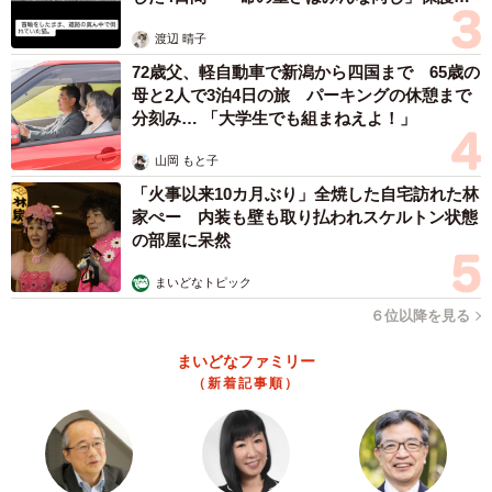
体代表の訴え
渡辺 晴子
72歳父、軽自動車で新潟から四国まで 65歳の
母と2人で3泊4日の旅 パーキングの休憩まで
分刻み… 「大学生でも組まねえよ！」
山岡 もと子
「火事以来10カ月ぶり」全焼した自宅訪れた林
家ぺー 内装も壁も取り払われスケルトン状態
の部屋に呆然
まいどなトピック
６位以降を見る
まいどなファミリー
（新着記事順）