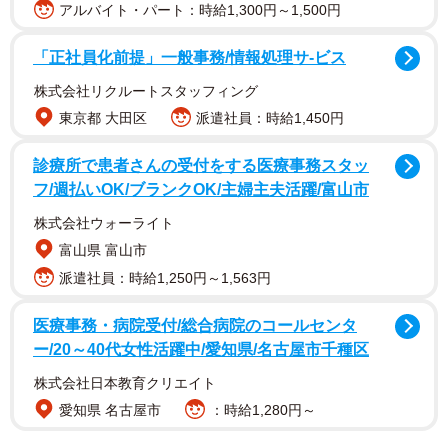
子どもたちの目の前で見捨てることはできなかった」
アルバイト・パート：時給1,300円～1,500円
そう語るパンちゃんママさんは迷った末、家へ連れ帰り、
「正社員化前提」一般事務/情報処理サ-ビス
翌日病院に駆け込みました。診断は背骨骨折、下半身不
株式会社リクルートスタッフィング
随、腹膜ヘルニア。獣医からは「1日、2日の命でしょう」
東京都 大田区
派遣社員：時給1,450円
と宣告されました。
診療所で患者さんの受付をする医療事務スタッ
フ/週払いOK/ブランクOK/主婦主夫活躍/富山市
株式会社ウォーライト
富山県 富山市
派遣社員：時給1,250円～1,563円
医療事務・病院受付/総合病院のコールセンタ
ー/20～40代女性活躍中/愛知県/名古屋市千種区
株式会社日本教育クリエイト
愛知県 名古屋市
：時給1,280円～