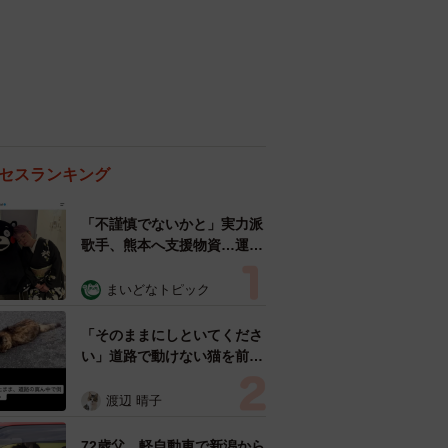
セスランキング
「不謹慎でないかと」実力派
歌手、熊本へ支援物資…運搬
トラックの車体デザインにた
めらい 「痛いほど伝わる」
まいどなトピック
「行動され立派」
「そのままにしといてくださ
い」道路で動けない猫を前に
返された一言… 懸命に生き
ようとした4日間 「命の重
渡辺 晴子
さはみんな同じ」保護団体代
表の訴え
72歳父、軽自動車で新潟から