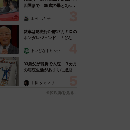
四国まで 65歳の母と2人で
3泊4日の旅 パーキングの休
憩まで分刻み… 「大学生で
山岡 もと子
も組まねえよ！」
愛車は総走行距離17万キロの
ホンダレジェンド 「どなた
か欲しい方が居たら」 大御
所漫才師が譲渡の意向
まいどなトピック
83歳父が骨折で入院 ３カ月
の病院生活があまりに退屈で
「画用紙と色鉛筆持ってこ
い！」→スケッチブックを見
中将 タカノリ
た家族が仰天「これ、売れま
６位以降を見る
すよ…」