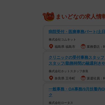
まいどなの求人情
病院受付・医療事務パート/土
株式会社コムネット
福島県 福島市
業務委託：時
クリニックの受付事務スタッフ・
スタッフ/勤務時間の融通利き
株式会社ホットスタッフ奈良
奈良県 王寺町
派遣社員：時
一般事務・OA事務/9月扶養内
ク
株式会社ロータス