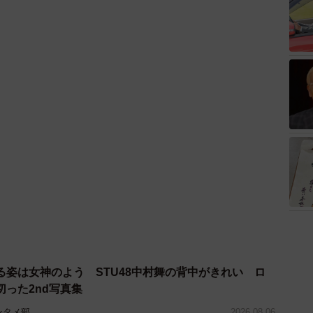
る姿は女神のよう STU48中村舞の背中がきれい ロ
った2nd写真集
ンタメ部
2026.08.06