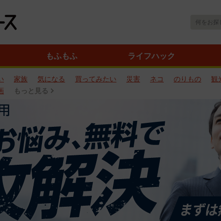
もふもふ
ライフハック
い
家族
気になる
買ってみたい
災害
ネコ
のりもの
観
画
もっと見る