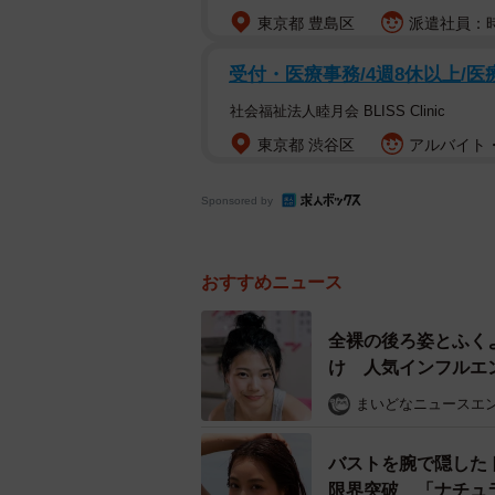
東京都 豊島区
派遣社員：時
受付・医療事務/4週8休以上/医
社会福祉法人睦月会 BLISS Clinic
東京都 渋谷区
アルバイト・
Sponsored by
おすすめニュース
全裸の後ろ姿とふく
け 人気インフルエ
まいどなニュースエ
バストを腕で隠したト
限界突破 「ナチュ