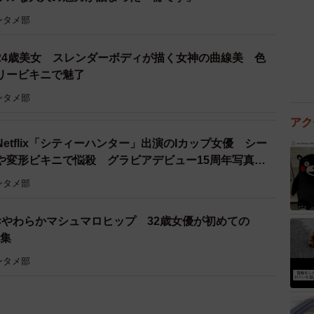
ンタメ部
24歳美女 スレンダーボディが描く女神の曲線美 色
リービキニで魅了
ンタメ部
アク
etflix「シティーハンター」出演のIカップ女優 シー
や変形ビキニで悩殺 グラビアデビュー15周年写真集
ンタメ部
×やわらかマシュマロヒップ 32歳女優が初めての
真集
ンタメ部