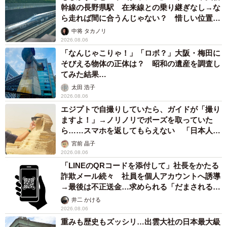
幹線の長野県駅 在来線との乗り継ぎなし→な
ら走れば間に合うんじゃない？ 惜しい位置関
係が反響
中将 タカノリ
2026.08.06
「なんじゃこりゃ！」「ロボ？」大阪・梅田に
そびえる物体の正体は？ 昭和の遺産を調査し
てみた結果…
太田 浩子
2026.08.06
エジプトで自撮りしていたら、ガイドが「撮り
ますよ！」→ノリノリでポーズを取っていた
ら……スマホを返してもらえない 「日本人は
カモ代表かも」「私は6時間で3万円払った」
宮前 晶子
2026.08.06
「LINEのQRコードを添付して」社長をかたる
詐欺メール続々 社員を個人アカウントへ誘導
→最後は不正送金…求められる「だまされる前
提」の対策
井二 かける
2026.08.06
重みも歴史もズッシリ…出雲大社の日本最大級