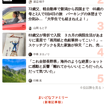
体の1位は「あまり気持ちは変わらなかった」（29.5％）と
渡辺 晴子
なりました。
72歳父、軽自動車で新潟から四国まで 65歳の
母と2人で3泊4日の旅 パーキングの休憩まで
分刻み… 「大学生でも組まねえよ！」
これを男女別に見ても、1位は「あまり気持ちは変わらなか
った」（男性28.9％、女性30.1％）が最も多くなり、浮気
山岡 もと子
された鬱憤はどんな制裁をしても晴れないということがう
83歳父が骨折で入院 ３カ月の病院生活があま
りに退屈で「画用紙と色鉛筆持ってこい！」→
かがえます。
スケッチブックを見た家族が仰天「これ、売れ
ますよ…」
一方で、全体3位の「とても満足した」は女性の11.6%に対
中将 タカノリ
して男性は22.2%と約2倍、全体4位の「もっとやればよか
「これ全部長野県」海外のような絶景ショット
ったと後悔」している割合は女性が15.6％、男性が9.4％と
に感動と反響「離れてからいいところだったん
だって気づいた」
約1.7倍の差が見られる結果となりました。
行橋 友
６位以降を見る
まいどなファミリー
（新着記事順）