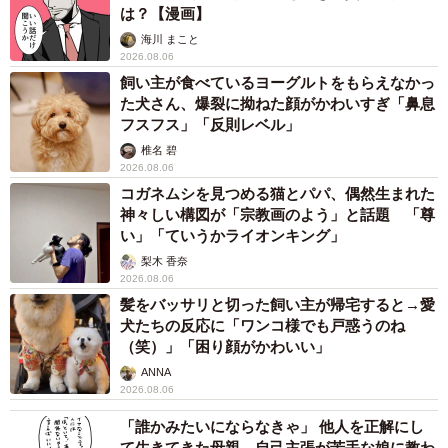
は？【漫画】
海川 まこと
2026.08.06
飼い主が食べているヨーグルトをもらえなかっ
た犬さん、爆裂に拗ねた顔がかわいすぎ「鼻息
フスフス」「反則レベル」
椎名 碧
2026.08.06
コガネムシを見つめる猫とパパ、偶然生まれた
神々しい構図が「宗教画のよう」と話題 「尊
い」「ていうかライオンキング」
梨木 香奈
2026.08.06
髪をバッサリと切った飼い主が帰宅すると→愛
犬たちの反応に「ワンコ様でも戸惑うのね
（笑）」「困り顔がかわいい」
ANNA
2026.08.06
「誰かみたいにならなきゃ」 他人を正解にし
て生きてきた母親 自己主張が苦手な娘に教わ