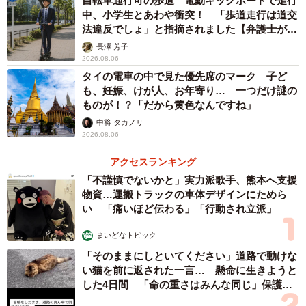
自転車通行可の歩道 電動キックボードで走行
中、小学生とあわや衝突！ 「歩道走行は道交
法違反でしょ」と指摘されました【弁護士が解
説】
長澤 芳子
2026.08.06
タイの電車の中で見た優先席のマーク 子ど
も、妊娠、けが人、お年寄り… 一つだけ謎の
ものが！？「だから黄色なんですね」
中将 タカノリ
2026.08.06
アクセスランキング
「不謹慎でないかと」実力派歌手、熊本へ支援
物資…運搬トラックの車体デザインにためら
い 「痛いほど伝わる」「行動され立派」
4/4
まいどなトピック
「そのままにしといてください」道路で動けな
浮気へ仕返しした満足度（提供画像）
い猫を前に返された一言… 懸命に生きようと
した4日間 「命の重さはみんな同じ」保護団
最後に、「仕返しした満足度」について聞いたところ、全
体代表の訴え