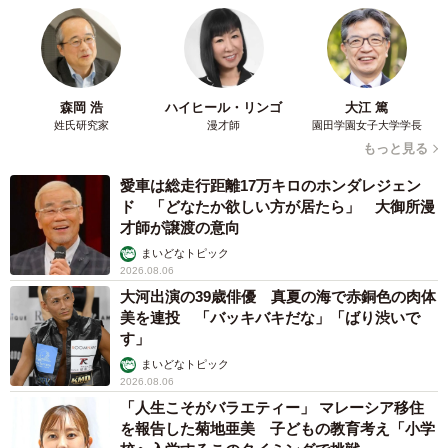
森岡 浩
ハイヒール・リンゴ
大江 篤
姓氏研究家
漫才師
園田学園女子大学学長
もっと見る
愛車は総走行距離17万キロのホンダレジェン
ド 「どなたか欲しい方が居たら」 大御所漫
才師が譲渡の意向
まいどなトピック
2026.08.06
大河出演の39歳俳優 真夏の海で赤銅色の肉体
美を連投 「バッキバキだな」「ばり渋いで
す」
まいどなトピック
2026.08.06
「人生こそがバラエティー」 マレーシア移住
を報告した菊地亜美 子どもの教育考え「小学