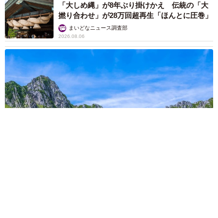
「大しめ縄」が8年ぶり掛けかえ 伝統の「大
撚り合わせ」が28万回超再生「ほんとに圧巻」
まいどなニュース調査部
2026.08.06
「これ全部長野県」海外のような絶景ショットに感動と反響
「離れてからいいところだったんだって気づいた」
行橋 友
2026.08.06