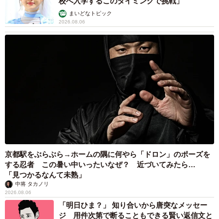
校へ入学するこのタイミングで挑戦」
まいどなトピック
2026.08.06
京都駅をぶらぶら→ホームの隅に何やら「ドロン」のポーズを
する忍者 この暑い中いったいなぜ？ 近づいてみたら…
「見つかるなんて未熟」
中将 タカノリ
2026.08.06
「明日ひま？」 知り合いから唐突なメッセー
ジ 用件次第で断ることもできる賢い返信文と