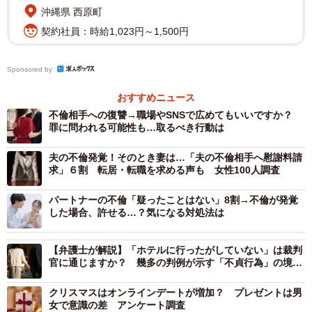
ント多くなっています。
沖縄県 西原町
契約社員：時給1,023円～1,500円
Sponsored by
おすすめニュース
不倫相手への復讐→職場やSNSで広めてもいいですか？
罪に問われる可能性も…取るべき行動は
夫の不倫発覚！そのとき妻は…「夫の不倫相手へ慰謝料請
求」６割 転居・転職を求める声も 女性100人調査
パートナーの不倫「疑ったことはない」8割→不倫が発覚
した場合、許せる…？気になる対処法は
【弁護士が解説】「ホテルに行ったがしていない」は裁判
官に通じますか？ 幾多の判例が示す「不貞行為」の境界
線
3/4
クリスマスはオンラインデートが増加？ プレゼントは男
女で意識の差 アンケート調査
浮気への仕返し方法TOP5（提供画像）