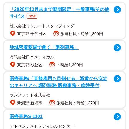
月の期間にインターネットで実施されました。
「2026年12月末まで期間限定」一般事務/その他
サ-ビス
NEW
株式会社リクルートスタッフィング
東京都 千代田区
派遣社員：時給1,800円
地域密着薬局で働く「調剤事務」
有限会社日本メディカル
東京都 杉並区
：時給1,300円
医療事務/「直接雇用も目指せる」派遣から安定
2/4
のキャリアへ 調剤事務 医療事務・病院受付
ランスタッド株式会社
浮気に対して復讐や仕返しをしたか（提供画像）
新潟県 新潟市
派遣社員：時給1,270円
その結果、全体の41.7％が「浮気に対して復讐や仕返しを
医療事務S-1101
した」と回答。「復讐した」と回答した割合を男女別で見
ると、女性が42.7％、男性が40.6％と女性のほうが2.1ポイ
アドベンチストメディカルセンター