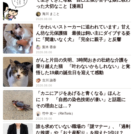
った大切なこと【漫画】
海川 まこと
2026.08.06
「かわいいストーカーに追われています」甘え
ん坊な元保護猫 最後は飼い主にダイブする姿
に「間違いなく犬」「完全に親子」と反響
梨木 香奈
2026.08.06
がんと片目の失明、3時間おきの壮絶な介護を
乗り越えた猫 「叶わないかもしれない」と覚
悟した19歳の誕生日を迎えて感動
古川 諭香
2026.08.06
「カニにアジをあげると青くなる」ほんと
に！？ 「自然の染色技術が凄い」と話題に
その理由とは…？
竹中 友一（RinToris）
2026.08.06
誰も求めていない職場の「謎マナー」、「過剰
な挨拶」や「お土産配り」を抑えた1位は？