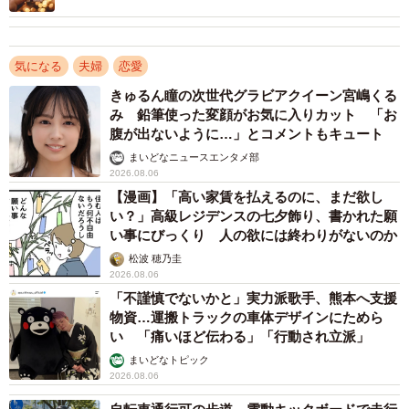
また、「浮気への仕返し方法」としては、「二度としない
ように誓約書を書かせた」（29.5％）が全体の1位となり、
気になる
夫婦
恋愛
婚姻関係の継続を目的として、強制力のある形での制裁方
きゅるん瞳の次世代グラビアクイーン宮嶋くる
法を選んでいる人が多いことがわかりました。
み 鉛筆使った変顔がお気に入りカット 「お
腹が出ないように…」とコメントもキュート
まいどなニュースエンタメ部
男女別で見ると、男性は「誓約書を書かせた」（33.6％）
2026.08.06
が1位だったほか、2位と3位に「浮気相手に慰謝料請求」
【漫画】「高い家賃を払えるのに、まだ欲し
（28.9％）、「パートナーに慰謝料請求」（25.5％）がラ
い？」高級レジデンスの七夕飾り、書かれた願
い事にびっくり 人の欲には終わりがないのか
ンクインしていたのに対して、女性では「スマホの連絡先
松波 穂乃圭
を消させた」（27.2％）が1位、3位に「高いものを買って
2026.08.06
もらった」（22.0％）、5位に「土下座など謝罪をさせた」
「不謹慎でないかと」実力派歌手、熊本へ支援
（18.5％）がランクインするなど、男性は相手に合理的に
物資…運搬トラックの車体デザインにためら
い 「痛いほど伝わる」「行動され立派」
制裁する方法、女性は自分の感情を抑えるための方法とい
まいどなトピック
う傾向が見られました。
2026.08.06