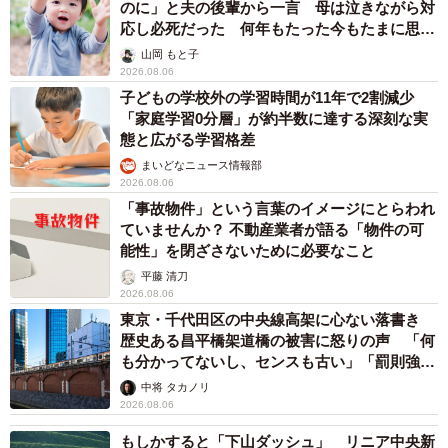
のに」と夫の後輩から一言 母は泣きながら対
応し必死だった 何年もたった今もたまに思い
出し…
山岡 もと子
2026.08.06
子どもの学校外の学習時間が11年で2割減少
「家庭学習0分層」が約半数に達する深刻な実
態と広がる学習格差
まいどなニュース情報部
2026.08.06
「事故物件」という言葉のイメージにとらわれ
ていませんか？ 不動産業者が語る「物件の可
能性」を閉ざさないために必要なこと
平藤 清刀
2026.08.06
東京・千代田区の中央線高架に心ない落書き
歴史ある昌平橋架道橋の被害に怒りの声 「何
も分かってないし、センスも古い」「罰則強化
して」
中将 タカノリ
2026.08.06
もしかすると「下山ダッシュ」 リニア中央新