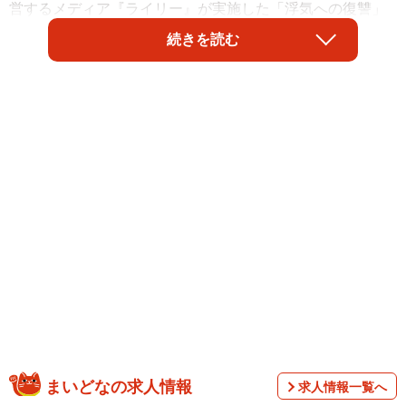
営するメディア『ライリー』が実施した「浮気への復讐」
についての調査によると、約4割の人が「浮気に対して復讐
続きを読む
や仕返しをした」と回答したことがわかりました。では、
どのような仕返しをしたのでしょうか。
調査は、パートナーに浮気されたことがある全国の男女772
まいどなの求人情報
求人情報一覧へ
人（男性367人、女性405人）を対象として、2025年5月～6