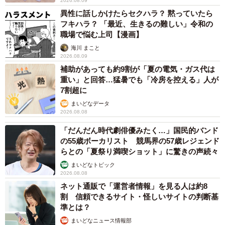
2026.08.09
異性に話しかけたらセクハラ？ 黙っていたら
フキハラ？ 「最近、生きるの難しい」令和の
職場で悩む上司【漫画】
海川 まこと
2026.08.09
補助があっても約9割が「夏の電気・ガス代は
重い」と回答…猛暑でも「冷房を控える」人が
7割超に
まいどなデータ
2026.08.08
「だんだん時代劇俳優みたく…」国民的バンド
の55歳ボーカリスト 競馬界の57歳レジェンド
らとの「夏祭り満喫ショット」に驚きの声続々
まいどなトピック
2026.08.08
ネット通販で「運営者情報」を見る人は約8
割 信頼できるサイト・怪しいサイトの判断基
4/9
準とは？
まいどなニュース情報部
亡くなるひと月前。もう走って遠くへ行ってしまうことなどないので、