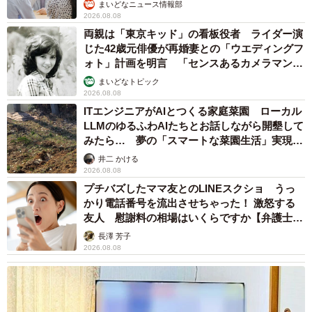
まいどなニュース情報部
いう看取りマニュアルを熟読されていたので、この発作も
2026.08.08
想定内でした。次の日、その次の日にもまた痙攣がありま
両親は「東京キッド」の看板役者 ライダー演
じた42歳元俳優が再婚妻との「ウエディングフ
した。でも、お水を飲んだり、トイレまでは這いつくばっ
ォト」計画を明言 「センスあるカメラマン求
て行こうとしていました。次の日には身体を動かすことが
む」
まいどなトピック
出来なくなったようでした。Aさんはジャック君を玄関から
2026.08.08
みんなのいるリビングに移動させました。次の日には尿が
ITエンジニアがAIとつくる家庭菜園 ローカル
LLMのゆるふわAIたちとお話しながら開墾して
出ませんでした。家族で一晩中、ジャック君のそばで声を
みたら… 夢の「スマートな菜園生活」実現な
かけました。ジャック君は大きな尻尾をわずかに揺らして
るか
井二 かける
返事をしていました。
2026.08.08
プチバズしたママ友とのLINEスクショ うっ
かり電話番号を流出させちゃった！ 激怒する
友人 慰謝料の相場はいくらですか【弁護士が
解説】
長澤 芳子
2026.08.08