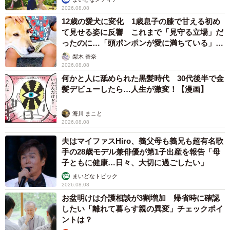
2026.08.08
12歳の愛犬に変化 1歳息子の膝で甘える初め
て見せる姿に反響 これまで「見守る立場」だ
ったのに…「頭ポンポンが愛に満ちている」
「尊…」
5/9
梨木 香奈
2026.08.08
亡くなる2日前。後ろ足がほとんど動かないが、自分で水を飲むジャッ
何かと人に舐められた黒髪時代 30代後半で金
ク。
髪デビューしたら…人生が激変！【漫画】
Aさんは、このころにはすでにジャック君の死は怖くないと
海川 まこと
2026.08.08
いう自信のようなものが出てきました。しかし、ジャック
君の病気は進行していました。ある日から、変な鳴き方を
夫はマイファスHiro、義父母も義兄も超有名歌
手の28歳モデル兼俳優が第1子出産を報告「母
して暗いところに籠るようになりました。そしてついに、
子ともに健康…日々、大切に過ごしたい」
何も食べなくなり、じっとうずくまっているようになり、
まいどなトピック
その翌日には歩けなくなりました。さらにその次の日には
2026.08.08
痙攣発作がありました。
お盆明けは介護相談が3割増加 帰省時に確認
したい「離れて暮らす親の異変」チェックポイ
ントは？
Aさんは当院のHPにある「猫が安全に天国に行く方法」と