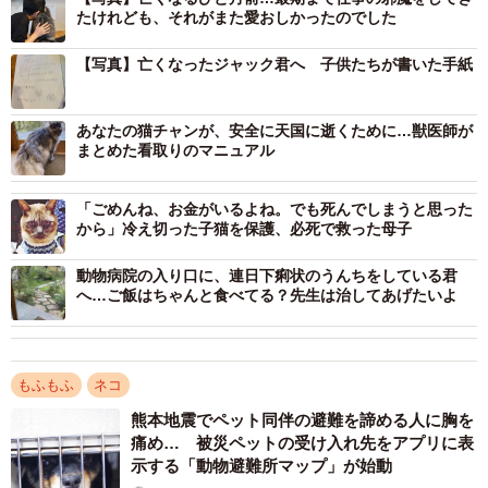
たけれども、それがまた愛おしかったのでした
ジャック君を連れて行くと、良くなるどころか、かえって
【写真】亡くなったジャック君へ 子供たちが書いた手紙
疲れて元気が無いようにAさんには思えました。Aさんは、
動物病院に連れて行かずに放置してしまった5日間をとても
後悔しました。その5日間は本当に忙しくて睡眠時間も十分
あなたの猫チャンが、安全に天国に逝くために…獣医師が
まとめた看取りのマニュアル
とれていなかったのに、ジャック君は朝早くにAさんを起こ
しに来ました。そのときAさんは思わず「うるさーい！」と
「ごめんね、お金がいるよね。でも死んでしまうと思った
怒ってしまったのでした。
から」冷え切った子猫を保護、必死で救った母子
動物病院の入り口に、連日下痢状のうんちをしている君
「あの時、私が怒ったから腎不全になったのだろうか？
へ…ご飯はちゃんと食べてる？先生は治してあげたいよ
（そんなことはありません）」
「朝起こしに来たのは、僕はしんどいんです～と訴えてい
たんだろうか？（それはあるかも知れません）」
もふもふ
ネコ
「5日間、動物病院に連れて行かなかったから腎不全になっ
熊本地震でペット同伴の避難を諦める人に胸を
たのだろうか？（以前から少しづつ少しづつ病気が進行し
痛め… 被災ペットの受け入れ先をアプリに表
ていたのです）」
示する「動物避難所マップ」が始動