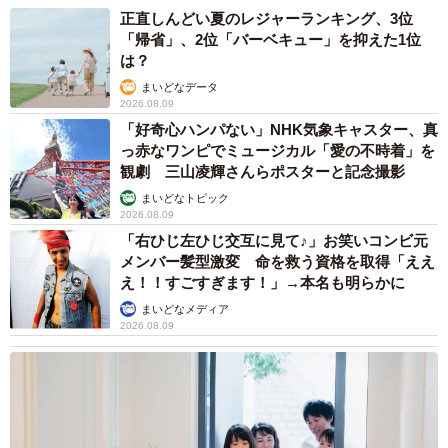
正直しんどい夏のレジャーランキング、3位
「帰省」、2位「バーベキュー」を抑えた1位
は？
まいどなデータ
2026.08.09
「好奇心ハンパない」NHK気象キャスター、真
っ赤なワンピでミュージカル「愛の不時着」を
観劇 三山凌輝さんらポスターと記念撮影
まいどなトピック
2026.08.09
「右ひじ左ひじ交互に見て♪」お笑いコンビ元
メンバー髪型激変 命を救う資格を取得「ええ
え！！すごすぎます！」→本名も明らかに
まいどなメディア
2026.08.09