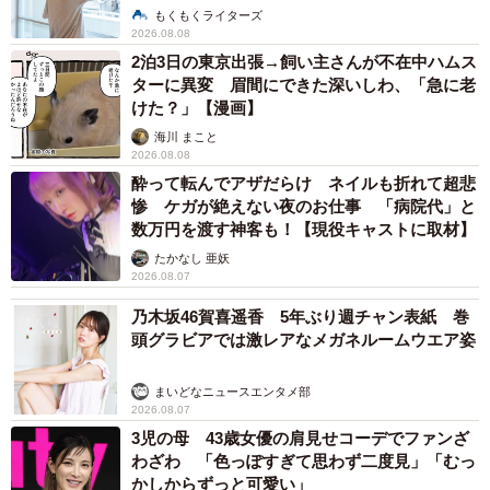
そして次の日、ジャック君の目はうつろになり、ぼんやり
説】
もくもくライターズ
していました。呼吸は静かで、旅立つ準備をしているんだ
2026.08.08
2泊3日の東京出張→飼い主さんが不在中ハムス
なとAさんも不思議と静かに見守る準備ができていました。
ターに異変 眉間にできた深いしわ、「急に老
「死ぬということはぼんやりとしたまどろみの中で、この
けた？」【漫画】
世から天国へ移動することであり、辛くはない」と本に書
海川 まこと
いてありましたが、本当に静かに横たわっていました。中
2026.08.08
酔って転んでアザだらけ ネイルも折れて超悲
身を空っぽにして身軽に旅立つ準備をしているような姿で
惨 ケガが絶えない夜のお仕事 「病院代」と
した。
数万円を渡す神客も！【現役キャストに取材】
たかなし 亜妖
2026.08.07
乃木坂46賀喜遥香 5年ぶり週チャン表紙 巻
頭グラビアでは激レアなメガネルームウエア姿
まいどなニュースエンタメ部
2026.08.07
3児の母 43歳女優の肩見せコーデでファンざ
わざわ 「色っぽすぎて思わず二度見」「むっ
かしからずっと可愛い」