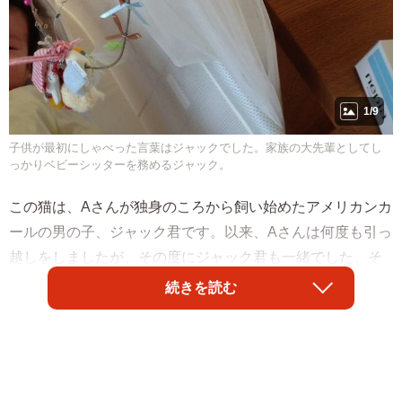
1/9
子供が最初にしゃべった言葉はジャックでした。家族の大先輩としてし
っかりベビーシッターを務めるジャック。
この猫は、Aさんが独身のころから飼い始めたアメリカンカ
ールの男の子、ジャック君です。以来、Aさんは何度も引っ
越しをしましたが、その度にジャック君も一緒でした。そ
してAさんが故郷から遠く離れたところにお嫁入りされた際
続きを読む
もジャック君と一緒。やがて家族が増え、ジャック君が亡
くなる時にはジャック君を含めて5人家族でした。