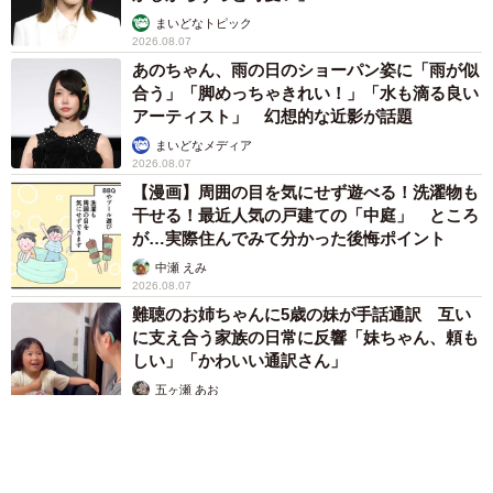
まいどなトピック
2026.08.07
あのちゃん、雨の日のショーパン姿に「雨が似
合う」「脚めっちゃきれい！」「水も滴る良い
アーティスト」 幻想的な近影が話題
まいどなメディア
2026.08.07
【漫画】周囲の目を気にせず遊べる！洗濯物も
干せる！最近人気の戸建ての「中庭」 ところ
が…実際住んでみて分かった後悔ポイント
中瀬 えみ
2026.08.07
難聴のお姉ちゃんに5歳の妹が手話通訳 互い
に支え合う家族の日常に反響「妹ちゃん、頼も
しい」「かわいい通訳さん」
7/9
五ヶ瀬 あお
2026.08.07
ジャック、またね。また会おうね。
その後、呼吸が早くなってきたので、Aさんは、そろそろお