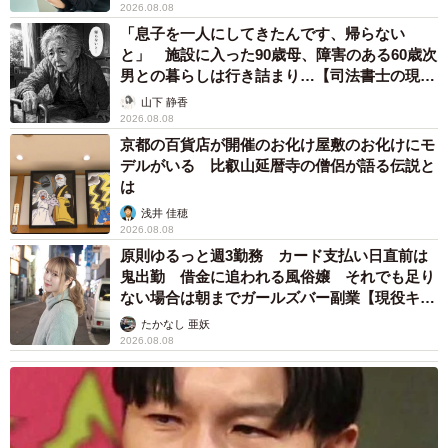
2026.08.08
一緒にゆっくりお庭の散歩です。
「息子を一人にしてきたんです、帰らない
と」 施設に入った90歳母、障害のある60歳次
悩んだ末に、Aさんはジャック君を動物病院に連れて行くの
男との暮らしは行き詰まり…【司法書士の現場
を止めました。すると、ジャック君の気分は良くなったよ
から】
山下 静香
うで、これまでは1日中押し入れに入って出てこなかったの
2026.08.08
京都の百貨店が開催のお化け屋敷のお化けにモ
に、夜はAさんの横で寝るようになりました。Aさん自身も
デルがいる 比叡山延暦寺の僧侶が語る伝説と
ストレスがなくなったそうです。以来、ジャック君は毎
は
日、ほんの少しですがごはんやお水を摂りました。玄関に
浅井 佳穂
いることが多くなったので、「もう走ったりしないから、
2026.08.08
原則ゆるっと週3勤務 カード支払い日直前は
傍についているから」と子供たちがジャック君を庭で散歩
鬼出勤 借金に追われる風俗嬢 それでも足り
させるようになりました。
ない場合は朝までガールズバー副業【現役キャ
ストに取材】
たかなし 亜妖
苦しんでいる様子は全くありませんでした。そしてつい
2026.08.08
に、飲み薬を飲ませようとすると「シャアアア～」と威嚇
してくるようになり、飲ませるのをやめることにしまし
た。