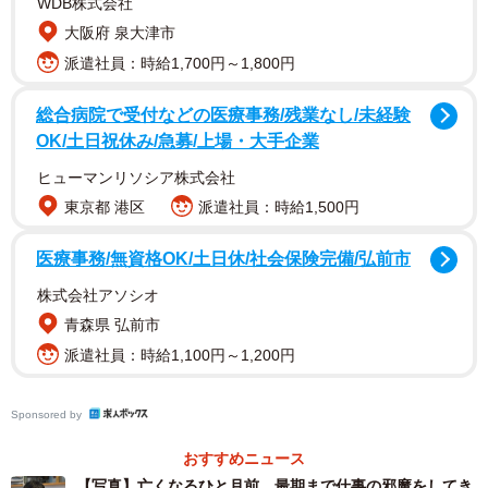
WDB株式会社
大阪府 泉大津市
血液検査をして、重度の腎不全と診断されました。獣医師
派遣社員：時給1,700円～1,800円
からはこのまま入院治療を提案されました。唐突な出来事
に動揺し、Aさんは言われるがままにジャック君を入院させ
総合病院で受付などの医療事務/残業なし/未経験
ました。ところが、入院中のジャック君は暴れてなかなか
OK/土日祝休み/急募/上場・大手企業
スムーズに点滴できず、いったん帰宅することとなりまし
ヒューマンリソシア株式会社
た。しかし、やはりいつもの食べっぷりではないので再度
東京都 港区
派遣社員：時給1,500円
お願いして入院させましたが、腎数値はすっかり改善とま
医療事務/無資格OK/土日休/社会保険完備/弘前市
ではいきませんでした。
株式会社アソシオ
退院時に獣医師から、自宅で投薬と皮下点滴をするように
青森県 弘前市
指示されたのですが、ジャック君は激しく抵抗して点滴は
派遣社員：時給1,100円～1,200円
全くできませんでした。やむなく、週2回動物病院に通院し
て皮下点滴をすることになりましたが、その通院もだんだ
Sponsored by
ん嫌がるようになり、しかし食欲は今ひとつのままでし
おすすめニュース
た。
【写真】亡くなるひと月前…最期まで仕事の邪魔をしてき