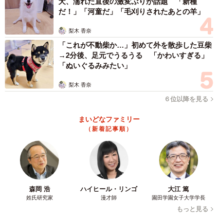
犬、濡れた直後の激変ぶりが話題 「新種
さそうで、ジャック君自身はとっくに天国に行く覚悟が出
だ！」「河童だ」「毛刈りされたあとの羊」
来ているのに、飼い主の自分は全く看取る覚悟ができてい
梨木 香奈
ないばかりか、ジャック君が死ぬのが怖くてなんとか先延
「これが不動柴か…」初めて外を散歩した豆柴
ばしにする方法ばかりを探しているのではないのか？自分
→2分後、足元でうるうる 「かわいすぎる」
「ぬいぐるみみたい」
の都合ばっかり考えてないか？と。
梨木 香奈
そして、冷静にジャック君の立場になって考えてみまし
６位以降を見る
た。飼い主として、どうしたいかも考えました。答えは、
「寿命は短かろうが長かろうが、まずは苦しまずに逝って
まいどなファミリー
（新着記事順）
欲しい」でした。そこで今度は、ジャック君をどうやって
無事に天国に送り届けるのかについてネットで探しまし
た。そして当院のブログをお読みになったそうです。
森岡 浩
ハイヒール・リンゴ
大江 篤
姓氏研究家
漫才師
園田学園女子大学学長
もっと見る