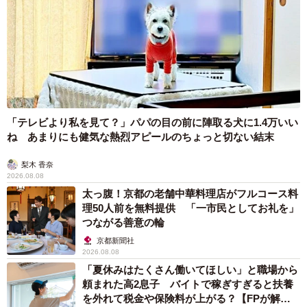
「テレビより私を見て？」パパの目の前に陣取る犬に1.4万いい
ね あまりにも健気な熱烈アピールのちょっと切ない結末
梨木 香奈
2026.08.08
太っ腹！京都の老舗中華料理店がフルコース料
理50人前を無料提供 「一市民としてお礼を」
つながる善意の輪
6/9
京都新聞社
2026.08.08
亡くなるひと月前。最期まで仕事の邪魔をしてきたけれども、それが愛
「夏休みはたくさん働いてほしい」と職場から
おしい。悲しくて寂しくて泣いてしまった。
頼まれた高2息子 バイトで稼ぎすぎると扶養
を外れて税金や保険料が上がる？【FPが解