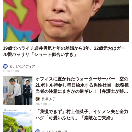
19歳でハライチ岩井勇気と年の差婚から3年、22歳元おはガー
ル髪バッサリ「ショート似合いすぎ」
まいどなメディア
2026.08.08
オフィスに置かれたウォーターサーバー 空の
2Lボトル持参し毎日給水する男性社員→総務担
当者の注意にまさかの逆ギレ！【弁護士が解
説】
長澤 芳子
2026.08.08
「我慢できず」村上佳菜子、イケメン夫と全力
ハグ「可愛いふたり」「素敵なご夫婦」
まいどなメディア