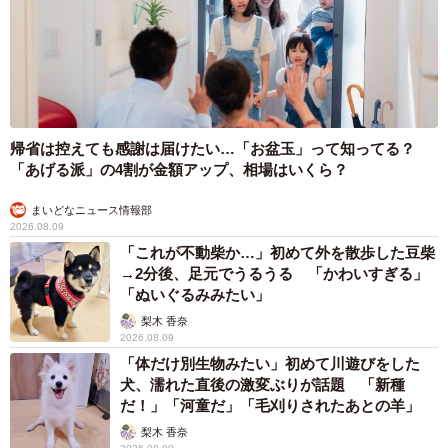
3/9
最後は玄関で過ごすことが多くなった。
私は自身が獣医師でありながら、飼っている猫が亡くなっ
たときにいろいろ後悔したことをブログに書いておりまし
帰省は控えても感謝は届けたい…「お盆玉」って知ってる？
た。Aさんは「獣医さんでも迷うんだな。」と思うと気持ち
「あげる派」の4割が金額アップ、相場はいくら？
が楽になったそうです。そして、病気を否定せずに向き合
まいどなニュース情報部
い、看病している病気の子がいとおしいという方が時にお
2026.08.09
られますが、その気持ちが良くわかるようになったそうで
「これが不動柴か…」初めて外を散歩した豆柴
す。
→2分後、足元でうるうる 「かわいすぎる」
「ぬいぐるみみたい」
梨木 香奈
2026.08.09
「体だけ別生物みたい」初めて川遊びをした
犬、濡れた直後の激変ぶりが話題 「新種
だ！」「河童だ」「毛刈りされたあとの羊」
梨木 香奈