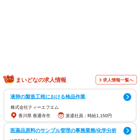
◇ ◇
まいどなの求人情報
求人情報一覧へ
もうすぐ15歳になろうとしていた冬の終わりのある日、ジ
液卵の製造工程における検品作業
ャック君は食べたドライフードを丸ごと嘔吐しました。そ
株式会社ティーエフエム
れまでは少しでも不調があると早めに動物病院へ連れて行
香川県 善通寺市
派遣社員：時給1,150円
くAさんだったのですが、今回に限っては、かなり忙しくて
時間がとれず、5日後に気づくと食欲が落ちてあまり動かな
医薬品原料のサンプル管理の事務業務/化学分析
くなっていて、慌てて病院へ連れて行ったそうです。