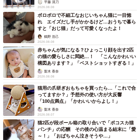
平藤 清刀
2026.08.08
Aさんは悩み、悔やみました。
ボロボロで不細工なおじいちゃん猫に一目惚
れ エイズだし手がかかるけど…おうちで暮ら
すと「おじ猫」だって可愛くなったよ！
鶴野 浩己
2026.08.08
赤ちゃんが気になる？ひょっこり顔を出す2匹
の猫の愛らしさに悶絶…！ 「こんなかわいい
構図あります？」「ベストショットすぎる！」
梨木 香奈
2026.08.08
猫用の爪研ぎおもちゃを買ったら…「これで合
ってますか？」予想外の使い方が大反響
「100点満点」「かわいいからよし！」
梨木 香奈
2026.08.07
猫2匹が段ボール箱の取り合いで「ポコスカ猫
パンチ」の応酬 その後の心温まる結末に「愛
～！」「おばちゃん泣きそうや…」