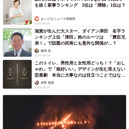
を抜く家事ランキング 2位は「掃除」1位は？
まいどなニュース情報部
2026.08.09
4/20
滋賀が生んだ大スター、ダイアン津田 名字ラ
ンキング上位「津田」姓のルーツは 「豊臣兄
角煮の友情（ウクさん提供）
弟！」で話題の武将にも意外な関係が…？
森岡 浩
ー豚の角煮友達とハム友達の見分け方などあれば教えてく
2026.08.09
このトイレ、男性用と女性用どっち！？「おし
ださい。
ゃれ」で「格好いい」デザインが生む笑えない
悲喜劇 本当に大事なのは目立つことではな
角煮の友達は、自分の悪口を言わないと思います。お互い
く…
高野 朋美
の良いところも悪いところも受け入れ合える関係性で「も
2026.08.09
うそんな話をする段階じゃない」という安心感がある友達
です。一方ハム友は、分かり合えないところもあるけれ
ど、一緒にいると楽しい相手。嫌なところもあるけれど、
たまには遊びたいと言う関係性だと思います！それはそれ
でいい友達だと思うので、「全部わかってもらえなくても