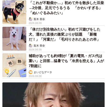
「これが不動柴か…」初めて外を散歩した豆柴
→2分後、足元でうるうる 「かわいすぎる」
「ぬいぐるみみたい」
梨木 香奈
2026.08.09
「体だけ別生物みたい」初めて川遊びをした
犬、濡れた直後の激変ぶりが話題 「新種
だ！」「河童だ」「毛刈りされたあとの羊」
梨木 香奈
2026.08.09
補助があっても約9割が「夏の電気・ガス代は
重い」と回答…猛暑でも「冷房を控える」人が
7割超に
まいどなデータ
2026.08.08