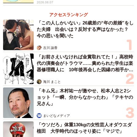
2026.08.07
持ちが軽くなったんです。元々「女の友情はハムよりも薄
アクセスランキング
い」という言葉をドラマで聞いたことがあり、「ハムより
「この人しかいない」26歳差の“年の差婚”をし
厚いなら角煮だな！」と思いつきました。
た夫婦 出会いは？反対する声はなかった？
今の思いを聞いた
古川 諭香
「お前さえいなければ金賞取れてた！」高校時
代の演奏会がトラウマ……責められた学生は楽
器修理職人に 10年後再会した因縁の相手から
思わぬ申し出【漫画】
海川 まこと
「キム兄」木村祐一が激やせ、松本人志と2シ
ョット「一瞬、分からなかったわ」「テキヤの
兄さん」
まいどなメディア
「ウソだろ」体重130kgの女性芸人オダウエダ
植田 大学時代のほっそり姿に「マジで」