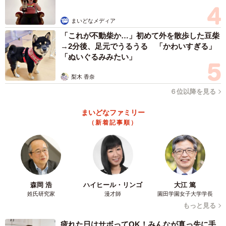
まいどなメディア
「これが不動柴か…」初めて外を散歩した豆柴
3/20
→2分後、足元でうるうる 「かわいすぎる」
「ぬいぐるみみたい」
ハムよりも薄い友情（ウクさん提供）
梨木 香奈
６位以降を見る
まいどなファミリー
（新着記事順）
森岡 浩
ハイヒール・リンゴ
大江 篤
姓氏研究家
漫才師
園田学園女子大学学長
もっと見る
疲れた日はサボってOK！みんなが真っ先に手