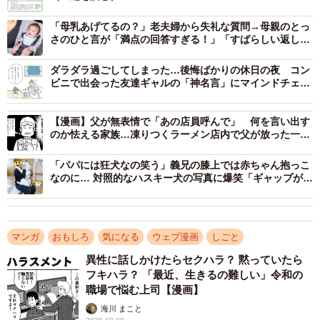
「母乳あげてるの？」老夫婦から失礼な質問→母親のとっ
さのひと言が「満点の回答すぎる！」「すばらしい返し」
と話題
ダラダラ過ごしてしまった…後悔ばかりの休日の夜 コン
ビニで出会った友達ギャルの「神名言」にマインドチェン
ジ！【漫画】
【漫画】父が無表情で「あの店員呼んで」 何を言い出す
のか怯える家族…凍りつくラーメン店内で父が放った一言
とは
「パパには狂犬なの笑う」義兄の膝上では赤ちゃん抱っこ
なのに… 対照的なハスキー犬の写真に爆笑「ギャップがす
ごい」「まるでプロレス」
マンガ
おもしろ
気になる
ウェブ漫画
しごと
異性に話しかけたらセクハラ？ 黙っていたら
フキハラ？ 「最近、生きるの難しい」令和の
職場で悩む上司【漫画】
2/20
海川 まこと