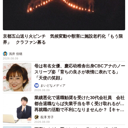
いいや！」くらいの気持ちでハム友とは仲良くするのもあ
りだと思います。
京都五山送り火ピンチ 気候変動や獣害に施設老朽化「もう限
界」 クラファン募る
浅井 佳穂
2026.08.09
母は有名女優、慶応幼稚舎出身CBCアナのノー
スリーブ姿「育ちの良さが表情に表れてる」
「天使の笑顔」
まいどなメディア
2026.08.09
業績悪化で退職勧奨を受けた30代会社員 会社
都合退職ならば失業手当を早く受け取れるが…
再就職の活動で不利になりませんか？【キャリ
アカウンセラーが解説】
長澤 芳子
2026.08.09