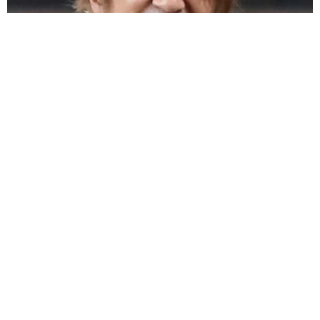
「だんだん時代劇俳優みたく…」国民的バンドの55歳ボーカリ
スト 競馬界の57歳レジェンドらとの「夏祭り満喫ショット」
に驚きの声続々
まいどなトピック
2026.08.08
ネット通販で「運営者情報」を見る人は約8
割 信頼できるサイト・怪しいサイトの判断基
準とは？
まいどなニュース情報部
2026.08.08
「息子を一人にしてきたんです、帰らない
と」 施設に入った90歳母、障害のある60歳次
男との暮らしは行き詰まり…【司法書士の現場
から】
山下 静香
2026.08.08