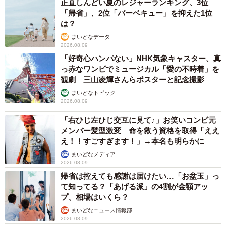
正直しんどい夏のレジャーランキング、3位
「帰省」、2位「バーベキュー」を抑えた1位
5/20
は？
まいどなデータ
ハムよりも角煮の方が分厚い！（ウクさん提供）
2026.08.09
「好奇心ハンパない」NHK気象キャスター、真
ーギャルちゃんのマインドはウクさんの経験から誕生して
っ赤なワンピでミュージカル「愛の不時着」を
いるのでしょうか？
観劇 三山凌輝さんらポスターと記念撮影
まいどなトピック
2026.08.09
ほとんど自分の経験をもとに書いています。たまに、フォ
ロワーさんのお悩み相談をもとにさせていただいたり、妹
「右ひじ左ひじ交互に見て♪」お笑いコンビ元
メンバー髪型激変 命を救う資格を取得「ええ
から悩みを聞いてギャルちゃんを脳内に召喚して考えてい
え！！すごすぎます！」→本名も明らかに
ます！
まいどなメディア
2026.08.09
＜ウクさん関連情報＞
帰省は控えても感謝は届けたい…「お盆玉」っ
て知ってる？「あげる派」の4割が金額アッ
▽Instagram
プ、相場はいくら？
https://www.instagram.com/uku__0516/
まいどなニュース情報部
2026.08.09