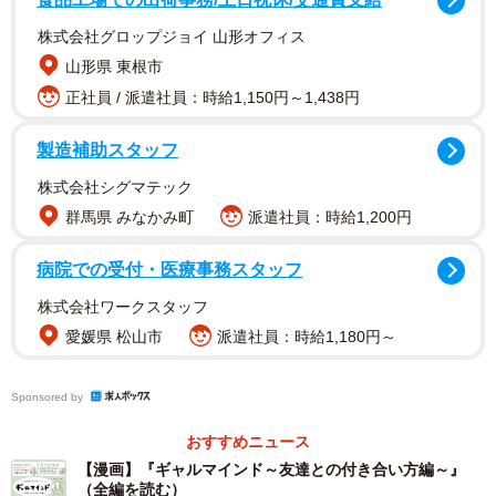
株式会社グロップジョイ 山形オフィス
山形県 東根市
正社員 / 派遣社員：時給1,150円～1,438円
物語は、主人公のゆいが自分の悪口を耳にしてしまう場面
製造補助スタッフ
から始まります。しかも、それを言っていたのは仲がいい
と思っていた友人のかやでした。ショックを受け、気持ち
株式会社シグマテック
が沈んでしまったゆいは、ギャルちゃんにその出来事を相
群馬県 みなかみ町
派遣社員：時給1,200円
談します。
病院での受付・医療事務スタッフ
ゆいの落ち込みは激しく「女の友情はハムよりも薄い」
株式会社ワークスタッフ
「仲良いと思っていたのは自分だけだった」とつぶやく程
愛媛県 松山市
派遣社員：時給1,180円～
です。この言葉を聞いたギャルちゃんは、突然「豚の角煮
いるくない？」と切り出します。主人公が呆気に取られて
Sponsored by
いると、「うちらの友情は豚の角煮より厚いでしょ！」と
おすすめニュース
笑顔で続けるのでした。
【漫画】『ギャルマインド～友達との付き合い方編～』
（全編を読む）