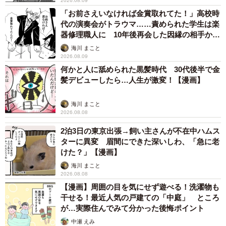
2026.08.09
トイレで聞いてしまった自分の悪口（ウクさん提供）
「お前さえいなければ金賞取れてた！」高校時
代の演奏会がトラウマ……責められた学生は楽
陰で悪口を言う人との友情を気にせず、今ある強い友情を
器修理職人に 10年後再会した因縁の相手から
さらに親密にしていこうとポジティブな提案をして励ます
思わぬ申し出【漫画】
海川 まこと
ギャルちゃん。読者からは「ほんと救われる言葉」「ギャ
2026.08.09
ルちゃんみたいな友達が欲しかった」など賛同の声が多く
何かと人に舐められた黒髪時代 30代後半で金
髪デビューしたら…人生が激変！【漫画】
あがっています。そんな同作について作者のウクさんに話
を聞きました。
海川 まこと
2026.08.08
全てを受け入れる「角煮友達」たまに遊びたい
2泊3日の東京出張→飼い主さんが不在中ハムス
「ハム友達」
ターに異変 眉間にできた深いしわ、「急に老
けた？」【漫画】
ー「豚の角煮」の例えはどのように思いついたのでしょう
海川 まこと
か？
2026.08.08
【漫画】周囲の目を気にせず遊べる！洗濯物も
以前、友達にモヤっとする出来事があり、そのことを親友
干せる！最近人気の戸建ての「中庭」 ところ
が…実際住んでみて分かった後悔ポイント
に相談したときに思いつきました。その親友が的確なアド
中瀬 えみ
バイスをくれて、「私にはこの子がいればいいや！」と気