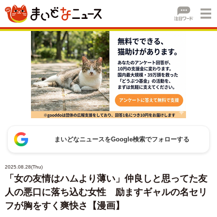
まいどなニュースをGoogle検索でフォローする
2025.08.28(Thu)
「女の友情はハムより薄い」仲良しと思ってた友
人の悪口に落ち込む女性 励ますギャルの名セリ
フが胸をすく爽快さ【漫画】