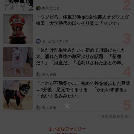
思わぬ申し出【漫画】
海川 まこと
フロントガラスには大きなヒビが／Harukaさん（@gongqiyao0414）提供
「ウソだろ」体重130kgの女性芸人オダウエダ
「無事でラッキーという感情より、”人気のないところで単
植田 大学時代のほっそり姿に「マジで」
独事故を起こすとは何をやっているんだろう…”と絶望が勝
りました。携帯が無事なことと電波が届くことに安堵
まいどなメディア
し、”レッカー会社を呼ばなきゃ〜”と電話をかけようとした
「体だけ別生物みたい」初めて川遊びをした
ところ、おじいさんの声が聞こえて、まさに”神の声”だと感
犬、濡れた直後の激変ぶりが話題 「新種
だ！」「河童だ」「毛刈りされたあとの羊」
じました」（Harukaさん）
梨木 香奈
駆けつけてくれたのは、事故現場の近所に住んでおり、当
「これが不動柴か…」初めて外を散歩した豆柴
時庭先でガーデニング中だったというおじいさん。音を聞
→2分後、足元でうるうる 「かわいすぎる」
「ぬいぐるみみたい」
きつけて、「何も心配しなくていいから、しばらく家にい
なさい」とHarukaさんに声を掛けてくれたのだそう。
梨木 香奈
６位以降を見る
「おじいさんが声を掛けてくれたときは、心の底から安堵
まいどなファミリー
しました。”車なしでどう生きていくか…”と不安だった私に