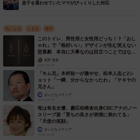
息子を通わせていたママがびっくりした対応
気になる
くるま
海外
このトイレ、男性用と女性用どっち！？「おし
ゃれ」で「格好いい」デザインが生む笑えない
悲喜劇 本当に大事なのは目立つことではな
く…
高野 朋美
2026.08.09
「キム兄」木村祐一が激やせ、松本人志と2シ
ョット「一瞬、分からなかったわ」「テキヤの
2/5
兄さん」
まいどなメディア
約30mの高さから落下／Harukaさん（@gongqiyao0414）提供
2026.08.09
母は有名女優、慶応幼稚舎出身CBCアナのノー
スリーブ姿「育ちの良さが表情に表れてる」
「天使の笑顔」
まいどなメディア
2026.08.09