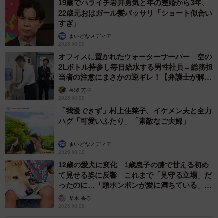
19歳でハライチ岩井勇気と年の差婚から3年、
が、中でも「ニュージーランドに行きたくなった！」とい
22歳元おはガール髪バッサリ「ショート似合い
すぎ」
うコメントが特に嬉しかったというHarukaさん。
まいどなメディア
2026.08.08
「ニュージーランドで7カ月過ごして、この地の自然や人が
オフィスに置かれたウォーターサーバー 空の
大好きになり、今まで2カ月間にわたって車で国内を旅した
2Lボトル持参し毎日給水する男性社員→総務担
経験をSNSでシェアしてきました。この事故がきっかけ
当者の注意にまさかの逆ギレ！【弁護士が解
説】
で、ニュージーランドに興味を持ってくれたならば、それ
長澤 芳子
2026.08.08
以上に嬉しいことはありません！」（Harukaさん）
「我慢できず」村上佳菜子、イケメン夫と全力
ハグ「可愛いふたり」「素敵なご夫婦」
まいどなメディア
2026.08.08
Threadsで見る
12歳の愛犬に変化 1歳息子の膝で甘える初め
て見せる姿に反響 これまで「見守る立場」だ
ったのに…「頭ポンポンが愛に満ちている」
また、この経験を通じて、Harukaさんは自身の価値観にも
「尊…」
梨木 香奈
2026.08.08
変化があったと言います。