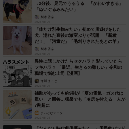
→2分後、足元でうるうる 「かわいすぎる」
「おじいさんは物知りで器用な方で、庭には手作りの作業
「ぬいぐるみみたい」
小屋がありました。料理も上手で、いっぱい食べる私に
梨木 香奈
『食べられるだけ食べていいからね！』といつも声をかけ
2026.08.09
「体だけ別生物みたい」初めて川遊びをした
てくれて…。おばあさんはマオリの文化に詳しくて、植物
犬、濡れた直後の激変ぶりが話題 「新種
の使い方や言葉を教えてくれました。突然踊ったりジョー
だ！」「河童だ」「毛刈りされたあとの羊」
クを飛ばしたり、まるでムードメーカーのような方でし
梨木 香奈
た」（Harukaさん）
2026.08.09
異性に話しかけたらセクハラ？ 黙っていたら
フキハラ？ 「最近、生きるの難しい」令和の
昼間はお互いの作業に集中し、夜は暖炉を囲んで夕食。70
職場で悩む上司【漫画】
年代のシティポップを聴きながら踊るなど、「すごくあた
海川 まこと
たかい雰囲気で居心地は最高に良かった」と、突如始まっ
2026.08.09
補助があっても約9割が「夏の電気・ガス代は
たホームステイ生活について語ります。
重い」と回答…猛暑でも「冷房を控える」人が
7割超に
まいどなデータ
2026.08.08
「だんだん時代劇俳優みたく…」国民的バンド