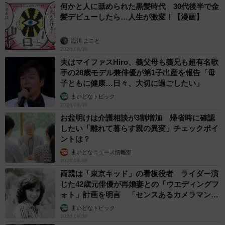
何かと人に舐められた黒髪時代 30代後半で金
「滑落してる最中、“このまま死ぬかも…”と思うと同時
髪デビューしたら…人生が激変！【漫画】
に、”やりたいこと（ニュージーランドでの旅）をしている
海川 まこと
から後悔はない！”と感じていました。でも無傷で生還でき
2026.08.08
たことで、“生きていればなんでもできる”と、強く思えるよ
夫はマイファスHiro、義父母も義兄も超有名歌
手の28歳モデル兼俳優が第1子出産を報告「母
うになったんです」（Harukaさん）
子ともに健康…日々、大切に過ごしたい」
まいどなトピック
2026.08.08
お盆明けは介護相談が3割増加 帰省時に確認
したい「離れて暮らす親の異変」チェックポイ
ントは？
まいどなニュース情報部
2026.08.08
両親は「東京キッド」の看板役者 ライダー演
じた42歳元俳優が再婚妻との「ウエディングフ
ォト」計画を明言 「センスあるカメラマン求
む」
まいどなトピック
2026.08.08