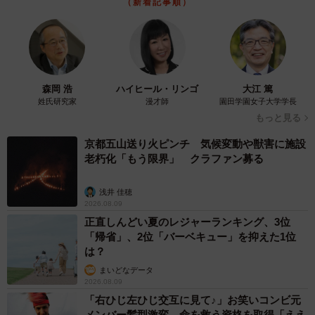
（新着記事順）
とって、『家賃はいらないよ、手伝ってくれればいいか
ら』という言葉は救いでしたね」（Harukaさん）
その後、帰宅されたおばあさんも快くHarukaさんを受け入
れ、保険会社への電話や紛失した荷物の回収も手伝ってく
森岡 浩
ハイヒール・リンゴ
大江 篤
姓氏研究家
漫才師
園田学園女子大学学長
れたと言います。
もっと見る
京都五山送り火ピンチ 気候変動や獣害に施設
老朽化「もう限界」 クラファン募る
浅井 佳穂
2026.08.09
正直しんどい夏のレジャーランキング、3位
「帰省」、2位「バーベキュー」を抑えた1位
は？
まいどなデータ
2026.08.09
「右ひじ左ひじ交互に見て♪」お笑いコンビ元
メンバー髪型激変 命を救う資格を取得「ええ