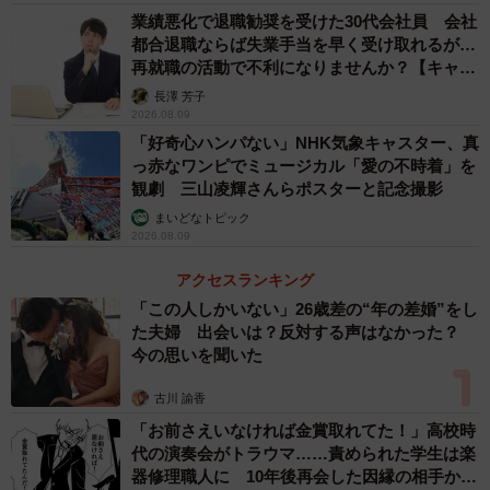
業績悪化で退職勧奨を受けた30代会社員 会社
都合退職ならば失業手当を早く受け取れるが…
再就職の活動で不利になりませんか？【キャリ
アカウンセラーが解説】
長澤 芳子
2026.08.09
「好奇心ハンパない」NHK気象キャスター、真
っ赤なワンピでミュージカル「愛の不時着」を
観劇 三山凌輝さんらポスターと記念撮影
まいどなトピック
2026.08.09
アクセスランキング
「この人しかいない」26歳差の“年の差婚”をし
た夫婦 出会いは？反対する声はなかった？
今の思いを聞いた
古川 諭香
「お前さえいなければ金賞取れてた！」高校時
代の演奏会がトラウマ……責められた学生は楽
器修理職人に 10年後再会した因縁の相手から
3/5