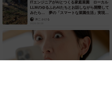
ITエンジニアがAIとつくる家庭菜園 ローカル
LLMのゆるふわAIたちとお話しながら開墾して
みたら… 夢の「スマートな菜園生活」実現な
るか
井二 かける
2026.08.08
プチバズしたママ友とのLINEスクショ うっかり電話番号を流
出させちゃった！ 激怒する友人 慰謝料の相場はいくらですか
【弁護士が解説】
長澤 芳子
2026.08.08