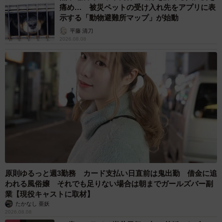
5/5
痛め… 被災ペットの受け入れ先をアプリに表
示する「動物避難所マップ」が始動
突如始まったホームステイ生活はとてもあたたかい時間だったと言いま
平藤 清刀
す／Harukaさん（@gongqiyao0414）提供
2026.08.08
そして訪れた別れのとき、Harukaさんはこう伝えたといい
ます。
「『本当にありがとうございました。あなた達のおかげ
で、この事故がただの災難ではなくニュージーランドの素
敵な思い出となりました』と、お礼を言いました」
（Harukaさん）
その後も老夫婦とは連絡を取っているそうで、「『いつで
原則ゆるっと週3勤務 カード支払い日直前は鬼出勤 借金に追
も泊まりに来ていいからね！ニュージーランドの”祖父母”よ
われる風俗嬢 それでも足りない場合は朝までガールズバー副
り』という言葉が嬉しかった」と話します。
業【現役キャストに取材】
たかなし 亜妖
2026.08.08
この経験を投稿したThreadsには様々な声が寄せられました