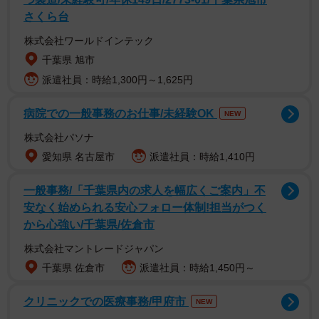
1/5
さくら台
滑落事故によってボコボコなってしまった車体／Harukaさん
株式会社ワールドインテック
（@gongqiyao0414）提供
千葉県 旭市
派遣社員：時給1,300円～1,625円
病院での一般事務のお仕事/未経験OK
NEW
株式会社パソナ
愛知県 名古屋市
派遣社員：時給1,410円
一般事務/「千葉県内の求人を幅広くご案内」不
安なく始められる安心フォロー体制!担当がつく
から心強い/千葉県/佐倉市
株式会社マントレードジャパン
千葉県 佐倉市
派遣社員：時給1,450円～
2025年6月、Harukaさんはニュージーランド北島をロード
トリップ中、山道カーブでハンドル操作を誤り、30mほど
クリニックでの医療事務/甲府市
NEW
車ごと落下してしまいます。ところが、フロントガラスや