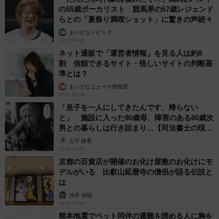
の55歳ボーカリスト 競馬界の57歳レジェンド
らとの「夏祭り満喫ショット」に驚きの声続々
まいどなトピック
2026.08.08
ネット通販で「運営者情報」を見る人は約8
割 信頼できるサイト・怪しいサイトの判断基
準とは？
まいどなニュース情報部
2026.08.08
「息子を一人にしてきたんです、帰らない
と」 施設に入った90歳母、障害のある60歳次
男との暮らしは行き詰まり…【司法書士の現場
から】
山下 静香
2026.08.08
京都の百貨店が開催のお化け屋敷のお化けにモ
デルがいる 比叡山延暦寺の僧侶が語る伝説と
は
浅井 佳穂
2026.08.08
熊本地震でペット同伴の避難を諦める人に胸を