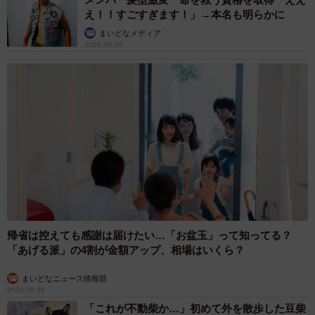
え！！すごすぎます！」→本名も明らかに
まいどなメディア
2026.08.09
4/5
Harukaさんを救ってくれた老夫婦／Harukaさん（@gongqiyao0414）提
帰省は控えても感謝は届けたい…「お盆玉」って知ってる？
供
「あげる派」の4割が金額アップ、相場はいくら？
そこから始まった老夫婦との約1週間の共同生活について、
まいどなニュース情報部
2026.08.09
Harukaさんは次のように話します。
「これが不動柴か…」初めて外を散歩した豆柴