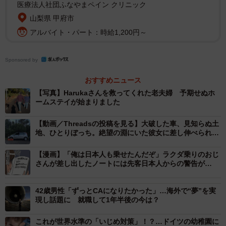
医療法人社団ふなやまペイン クリニック
窓ガラスが割れたり車体はボコボコになったものの、シー
山梨県 甲府市
トベルトを着用していたことが功を奏してか、運転してい
アルバイト・パート：時給1,200円～
た本人は無傷。「滑落直後、自分が無傷だったと言うこと
もあって、まるで悪夢を見ているかのようでした」と、事
Sponsored by
故当時をHarukaさんは振り返ります。
おすすめニュース
【写真】Harukaさんを救ってくれた老夫婦 予期せぬホ
ームステイが始まりました
【動画／Threadsの投稿を見る】大破した車、見知らぬ土
地、ひとりぼっち。絶望の淵にいた彼女に差し伸べられた
のは
【漫画】「俺は日本人も乗せたんだぞ」ラクダ乗りのおじ
さんが差し出したノートには先客日本人からの警告が…
42歳男性「ずっとCAになりたかった」…海外で“夢”を実
現し話題に 就職して1年半後の今は？
これが世界水準の「いじめ対策」！？…ドイツの幼稚園に