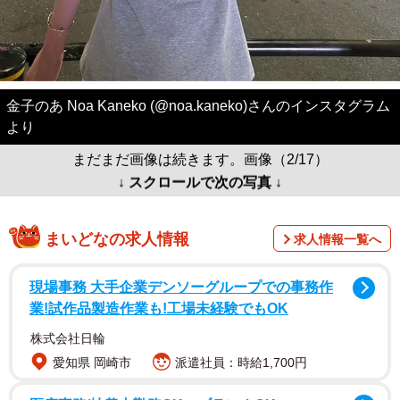
金子のあ Noa Kaneko (@noa.kaneko)さんのインスタグラム
より
まだまだ画像は続きます。画像（2/17）
↓ スクロールで次の写真 ↓
まいどなの求人情報
求人情報一覧へ
現場事務 大手企業デンソーグループでの事務作
業!試作品製造作業も!工場未経験でもOK
株式会社日輪
愛知県 岡崎市
派遣社員：時給1,700円