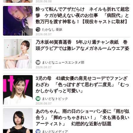
2026.08.08
酔って転んでアザだらけ ネイルも折れて超悲
惨 ケガが絶えない夜のお仕事 「病院代」と
数万円を渡す神客も！【現役キャストに取材】
たかなし 亜妖
2026.08.07
乃木坂46賀喜遥香 5年ぶり週チャン表紙 巻
頭グラビアでは激レアなメガネルームウエア姿
まいどなニュースエンタメ部
2026.08.07
3児の母 43歳女優の肩見せコーデでファンざ
わざわ 「色っぽすぎて思わず二度見」「むっ
かしからずっと可愛い」
まいどなトピック
2026.08.07
あのちゃん、雨の日のショーパン姿に「雨が似
合う」「脚めっちゃきれい！」「水も滴る良い
アーティスト」 幻想的な近影が話題
まいどなメディア