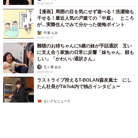
2026.08.07
【漫画】周囲の目を気にせず遊べる！洗濯物も
干せる！最近人気の戸建ての「中庭」 ところ
が…実際住んでみて分かった後悔ポイント
中瀬 えみ
2026.08.07
難聴のお姉ちゃんに5歳の妹が手話通訳 互い
に支え合う家族の日常に反響「妹ちゃん、頼も
しい」「かわいい通訳さん」
五ヶ瀬 あお
2026.08.07
ラストライブ控えるT-BOLAN森友嵐士 にし
たん社長がTikTok内で独占インタビュー
まいどなニュース
2026.08.07