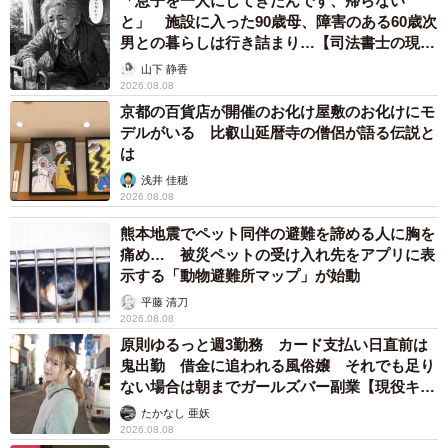
「息子を一人にしてきたんです、帰らない
と」 施設に入った90歳母、障害のある60歳次
男との暮らしは行き詰まり…【司法書士の現場
から】
山下 静香
2026.08.08
京都の百貨店が開催のお化け屋敷のお化けにモ
デルがいる 比叡山延暦寺の僧侶が語る伝説と
は
浅井 佳穂
2026.08.08
熊本地震でペット同伴の避難を諦める人に胸を
痛め… 被災ペットの受け入れ先をアプリに表
示する「動物避難所マップ」が始動
平藤 清刀
2026.08.08
原則ゆるっと週3勤務 カード支払い日直前は
鬼出勤 借金に追われる風俗嬢 それでも足り
ない場合は朝までガールズバー副業【現役キャ
ストに取材】
たかなし 亜妖
2026.08.08