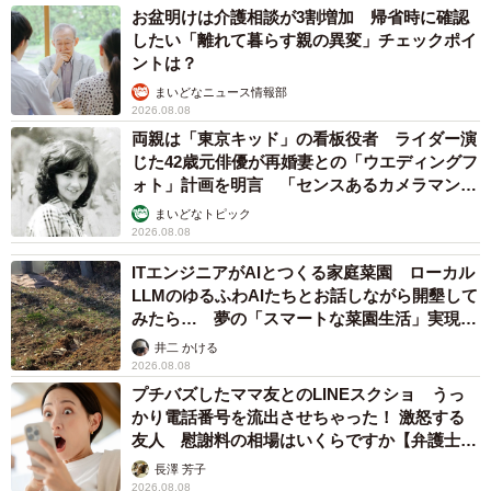
お盆明けは介護相談が3割増加 帰省時に確認
したい「離れて暮らす親の異変」チェックポイ
ントは？
まいどなニュース情報部
2026.08.08
両親は「東京キッド」の看板役者 ライダー演
じた42歳元俳優が再婚妻との「ウエディングフ
ォト」計画を明言 「センスあるカメラマン求
む」
まいどなトピック
2026.08.08
ITエンジニアがAIとつくる家庭菜園 ローカル
LLMのゆるふわAIたちとお話しながら開墾して
みたら… 夢の「スマートな菜園生活」実現な
るか
井二 かける
2026.08.08
プチバズしたママ友とのLINEスクショ うっ
かり電話番号を流出させちゃった！ 激怒する
友人 慰謝料の相場はいくらですか【弁護士が
解説】
長澤 芳子
2026.08.08