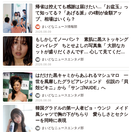
帰省は控えても感謝は届けたい…「お盆玉」っ
て知ってる？「あげる派」の4割が金額アッ
プ、相場はいくら？
まいどなニュース情報部
2026.08.09
もしかしてノーパン？ 素肌に黒ストッキング
とハイレグ ちとせよしの写真集「 大胆なカ
ットが盛りだくさんです… 心して見てくださ
い」
まいどなニュースエンタメ部
2026.08.08
はだけた黒キャミからあふれるマシュマロ 一
世を風靡したグラビアレジェンド 伝説の「貝
殻ビキニ」から「サンゴNUDE」へ
まいどなニュースエンタメ部
2026.08.08
韓国グラドルの第一人者ピョ・ウンジ メイド
風シャツで胸の下がちらり 愛らしさとセクシ
ーを同時に表現
まいどなニュースエンタメ部