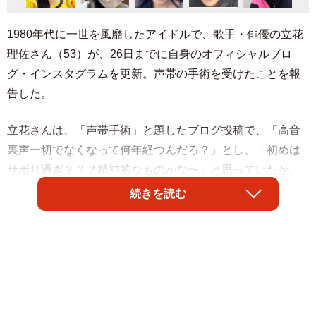
1980年代に一世を風靡したアイドルで、歌手・俳優の立花
理佐さん（53）が、26日までに自身のオフィシャルブロ
グ・インスタグラムを更新。声帯の手術を受けたことを報
告した。
立花さんは、「声帯手術」と題したブログ投稿で、「高音
裏声一切でなくなって何年経つんだろ？」とし、「初めは
サボり過ぎ？？？精神的なものかな〜」と思っていたが、
専門の先生に見てもらっていたことを明かした。
続きを読む
「昨年ボイス専門の先生に見てもらったら手術か音域下げ
るかとのこと」「自然に治らないし、薬もない」と告げら
れた立花さん。「悩んで悩み抜いて 違う先生にも見てい
ただきました」というが、「答えは全く同じ」だったそ
う。