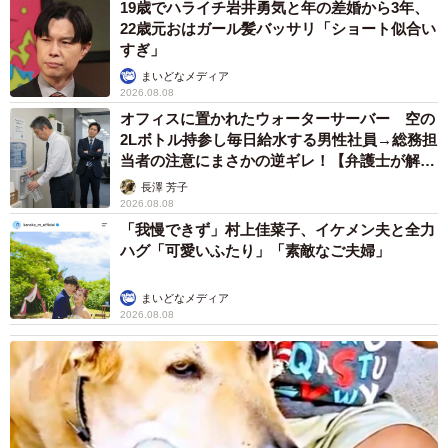
19歳でハライチ岩井勇気と年の差婚から3年、
22歳元おはガール髪バッサリ「ショート似合い
すぎ」
まいどなメディア
2026.08.08
オフィスに置かれたウォーターサーバー 空の
2Lボトル持参し毎日給水する男性社員→総務担
当者の注意にまさかの逆ギレ！【弁護士が解
説】
長澤 芳子
2026.08.08
「我慢できず」村上佳菜子、イケメン夫と全力
ハグ「可愛いふたり」「素敵なご夫婦」
まいどなメディア
2026.08.08