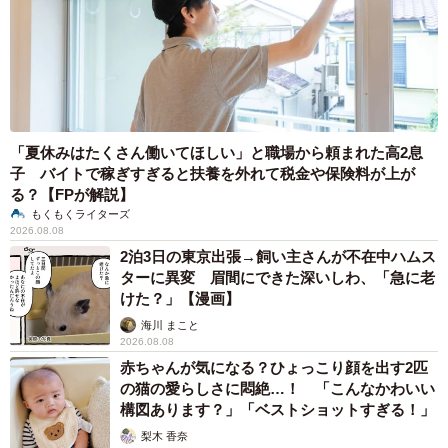
「夏休みはたくさん働いてほしい」と職場から頼まれた高2息
子 バイトで稼ぎすぎると扶養を外れて税金や保険料が上が
る？【FPが解説】
もくもくライターズ
2026.08.08
2泊3日の東京出張→飼い主さんが不在中ハムス
ターに異変 眉間にできた深いしわ、「急に老
けた？」【漫画】
海川 まこと
2026.08.08
赤ちゃんが気になる？ひょっこり顔を出す2匹
の猫の愛らしさに悶絶…！ 「こんなかわいい
構図あります？」「ベストショットすぎる！」
梨木 香奈