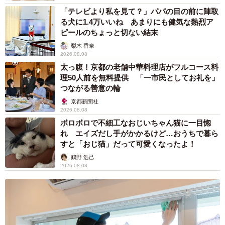
「テレビより私を見て？」パパの目の前に陣取
る犬に1.4万いいね あまりにも健気な熱烈ア
ピールのちょっと切ない結末
梨木 香奈
2026.08.08
太っ腹！京都の老舗中華料理店がフルコース料
理50人前を無料提供 「一市民としてお礼を」
つながる善意の輪
京都新聞社
2026.08.08
ボロボロで不細工なおじいちゃん猫に一目惚
れ エイズだし手がかかるけど…おうちで暮ら
すと「おじ猫」だって可愛くなったよ！
鶴野 浩己
2026.08.08