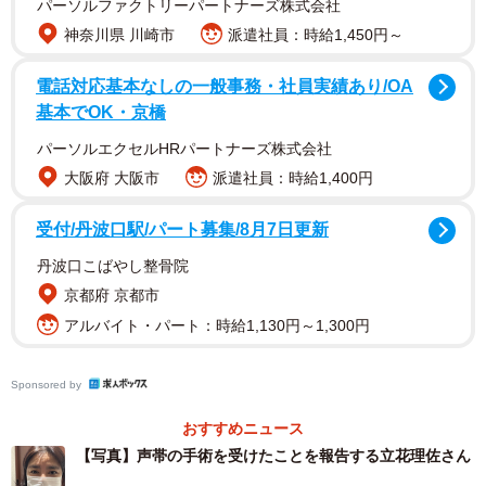
パーソルファクトリーパートナーズ株式会社
神奈川県 川崎市
派遣社員：時給1,450円～
電話対応基本なしの一般事務・社員実績あり/OA
基本でOK・京橋
パーソルエクセルHRパートナーズ株式会社
大阪府 大阪市
派遣社員：時給1,400円
ネット上では、「無事に終わって良かったです」「お大事
受付/丹波口駅/パート募集/8月7日更新
にしてくださいね」「元気になったらまたLIVEお願いしま
丹波口こばやし整骨院
すね！」「歌手として本格復帰期待してます」「がんばれ
京都府 京都市
～がんばれ～」「サングラスカッコいいです！」などのコ
アルバイト・パート：時給1,130円～1,300円
メントがあった。
立花さんは1971年生まれ、1986年に芸能界入り。87年にテ
Sponsored by
レビドラマ「毎度おさわがせします」の第3シリーズの主演
おすすめニュース
に抜擢されたほか、映画「ビー・バップ・ハイスクール高
【写真】声帯の手術を受けたことを報告する立花理佐さん
校与太郎音頭」（88年）などに出演。87年には「キミはど