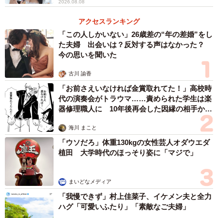
2026.08.08
アクセスランキング
「この人しかいない」26歳差の“年の差婚”をし
た夫婦 出会いは？反対する声はなかった？
今の思いを聞いた
古川 諭香
「お前さえいなければ金賞取れてた！」高校時
代の演奏会がトラウマ……責められた学生は楽
器修理職人に 10年後再会した因縁の相手から
思わぬ申し出【漫画】
海川 まこと
「ウソだろ」体重130kgの女性芸人オダウエダ
植田 大学時代のほっそり姿に「マジで」
まいどなメディア
「我慢できず」村上佳菜子、イケメン夫と全力
ハグ「可愛いふたり」「素敵なご夫婦」