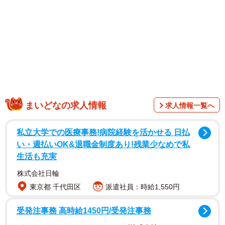
そこで立花さんは、「やっぱり歌いたい」との思いから
「思い切って手術しました」と報告。「少しの間喋っちゃ
いけないからなるべく人に会うの避けなきゃ」「よくなり
ますように」などとつづっていた。
また、後日のインスタグラムの投稿では、サングラス姿の
自撮り写真をアップ。「応援していただいたおかげで、あ
まいどなの求人情報
求人情報一覧へ
まり緊張せずに手術受ける事ができました」「今はまだ声
を出してないですが、これからの事を考えるとワクワクし
私立大学での医療事務!病院経験を活かせる 日払
まくりです」と述べるとともに、「皆さん本当にありがと
い・週払いOK&退職金制度あり!残業少なめで私
生活も充実
うございます」と感謝の気持ちをつづっていた。
株式会社日輪
東京都 千代田区
派遣社員：時給1,550円
受発注事務 高時給1450円/受発注事務