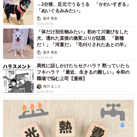
→2分後、足元でうるうる 「かわいすぎる」
「ぬいぐるみみたい」
梨木 香奈
2026.08.09
「体だけ別生物みたい」初めて川遊びをした
犬、濡れた直後の激変ぶりが話題 「新種
だ！」「河童だ」「毛刈りされたあとの羊」
梨木 香奈
2026.08.09
異性に話しかけたらセクハラ？ 黙っていたら
フキハラ？ 「最近、生きるの難しい」令和の
職場で悩む上司【漫画】
海川 まこと
2026.08.09