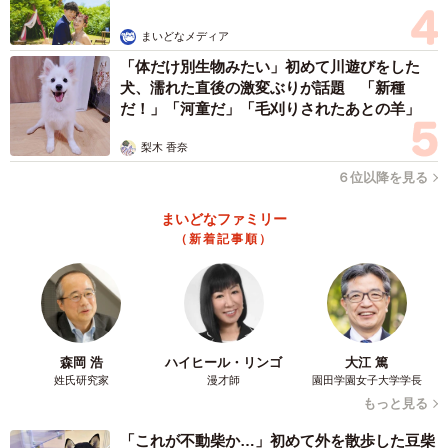
まいどなメディア
「体だけ別生物みたい」初めて川遊びをした
犬、濡れた直後の激変ぶりが話題 「新種
だ！」「河童だ」「毛刈りされたあとの羊」
梨木 香奈
６位以降を見る
まいどなファミリー
（新着記事順）
森岡 浩
ハイヒール・リンゴ
大江 篤
姓氏研究家
漫才師
園田学園女子大学学長
もっと見る
「これが不動柴か…」初めて外を散歩した豆柴