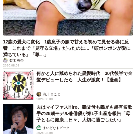
12歳の愛犬に変化 1歳息子の膝で甘える初めて見せる姿に反
響 これまで「見守る立場」だったのに…「頭ポンポンが愛に
満ちている」「尊…」
梨木 香奈
2026.08.08
何かと人に舐められた黒髪時代 30代後半で金
髪デビューしたら…人生が激変！【漫画】
海川 まこと
2026.08.08
夫はマイファスHiro、義父母も義兄も超有名歌
手の28歳モデル兼俳優が第1子出産を報告「母
子ともに健康…日々、大切に過ごしたい」
まいどなトピック
2026.08.08