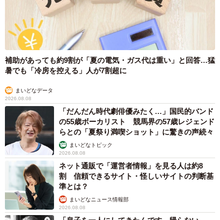
補助があっても約9割が「夏の電気・ガス代は重い」と回答…猛
暑でも「冷房を控える」人が7割超に
まいどなデータ
2026.08.08
「だんだん時代劇俳優みたく…」国民的バンド
の55歳ボーカリスト 競馬界の57歳レジェンド
らとの「夏祭り満喫ショット」に驚きの声続々
まいどなトピック
2026.08.08
ネット通販で「運営者情報」を見る人は約8
割 信頼できるサイト・怪しいサイトの判断基
準とは？
まいどなニュース情報部
2026.08.08