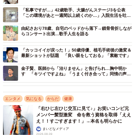
んとくらい」で日本レコード大賞最優秀新人賞を受賞する
「私事ですが…」42歳歌手、大腸がんステージ3を公表
など、歌手としても活躍し、80年代後半を代表するアイド
「この環境があと一週間以上続くのか…」入院生活を吐露
する投稿にファンら声援
ルとして知られている。また、90年代以降は女優業を中心
由紀さおり78歳、自宅のベッドから落下→鎖骨骨折しなが
に活動。2020年に直腸癌と診断され、腸、子宮、卵巣、膣
らコンサート出演…歌手人生を語る
の摘出手術を受けたことを23年に公表した。
「カッコイイが戻った！」50歳俳優、植毛手術後の激変＆
最新ショットが話題 「良い眼をしておる」「素敵です」
金子賢、医師から「治りません」と告げられ…胸中明か
す 「キツイですよね」「うまく付き合って」同情の声
続々
エンタメ
気になる
からだ
健康
「右ひじ左ひじ交互に見て♪」お笑いコンビ元
メンバー髪型激変 命を救う資格を取得「ええ
え！！すごすぎます！」→本名も明らかに
まいどなメディア
2026.08.09