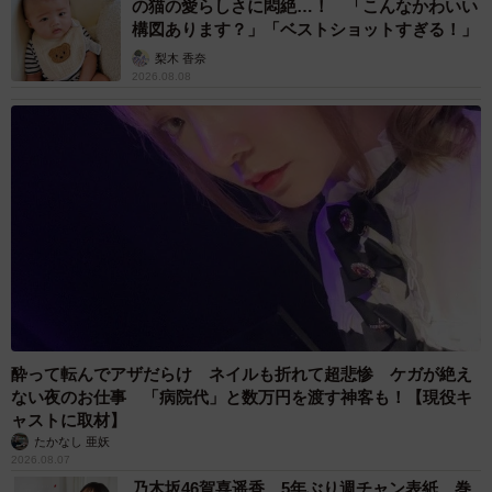
の猫の愛らしさに悶絶…！ 「こんなかわいい
機会がありました。その時期は母の逝去から半年ほど経っ
構図あります？」「ベストショットすぎる！」
た頃で、自分の気持ちに一区切りつける意味もこめて、描
梨木 香奈
き下ろしとして収録するため制作しました。
2026.08.08
―同作の中で、特にお気に入りの場面があれば、理由と一
緒にぜひお聞かせください。
テツの肖像画を油絵で描く場面は、まだ母が病魔から遠か
った平和な時間を思い出していたので、描きながら幸せで
した。
―コミックビームにて連載されている『ぷくちょらりファ
ミリア』の第1話は同作をもとに描かれたとのことですが、
酔って転んでアザだらけ ネイルも折れて超悲惨 ケガが絶え
ない夜のお仕事 「病院代」と数万円を渡す神客も！【現役キ
どのような経緯でそういった流れになったのでしょうか？
ャストに取材】
たかなし 亜妖
昨年4月ほどにぬいぐるみにまつわる連載企画を編集者さん
2026.08.07
と作っていたのですが、そのあと『我が家にいたテツとい
乃木坂46賀喜遥香 5年ぶり週チャン表紙 巻