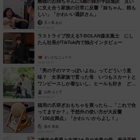
難聴のお姉ちゃんに5歳の妹が手話通訳 互い
に支え合う家族の日常に反響「妹ちゃん、頼も
それと、『我が家にいたテツというぬいぐるみについて』
しい」「かわいい通訳さん」
が収録されている同人誌は、電子版をAmazon Kindleにて
五ヶ瀬 あお
2026.08.07
ご購読できます。こちらもお気軽に読んでいただけたら嬉
ラストライブ控えるT-BOLAN森友嵐士 にし
しいです。これからも、読んでほっとする漫画を描いてい
たん社長がTikTok内で独占インタビュー
けたらなと思っています。
まいどなニュース
2026.08.07
＜圷 見南子さん関連情報＞
「男の子のママっぽいよね」ってどういう意
▽X（旧Twitter）
味？ 女系家族で育った母 いつもスカートと
https://x.com/aktmnk_
ワンピースしか着ないし、ヒールも好き どの
▽pixiv
へんが…
山岡 もと子
2026.08.07
https://www.pixiv.net/users/1628805
猫用の爪研ぎおもちゃを買ったら…「これで合
▽ホームページ
ってますか？」予想外の使い方が大反響
https://akutsuminako.studio.site/
「100点満点」「かわいいからよし！」
▽『人生って大はしゃぎ！』（Kindle）
梨木 香奈
2026.08.07
https://amzn.asia/d/g0PVJyD
2歳半の長男と生後2カ月の次男の母 母子手帳