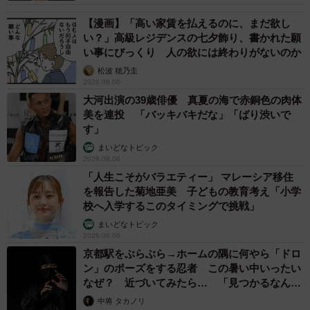
【漫画】「高い家賃を払えるのに、まだ欲し
い？」高級レジデンスの七夕飾り、書かれた願
い事にびっくり 人の欲には終わりがないのか
松波 穂乃圭
2026.08.06
大河出演の39歳俳優 真夏の海で赤銅色の肉体
美を連投 「バッキバキだな」「ばり渋いで
す」
まいどなトピック
2026.08.06
「人生こそがバラエティー」 マレーシア移住
を報告した菊地亜美 子どもの教育考え「小学
校へ入学するこのタイミングで挑戦」
まいどなトピック
2026.08.06
京都駅をぶらぶら→ホームの隅に何やら「ドロ
ン」のポーズをする忍者 この暑い中いったい
なぜ？ 近づいてみたら… 「見つかるなんて
未熟」
中将 タカノリ