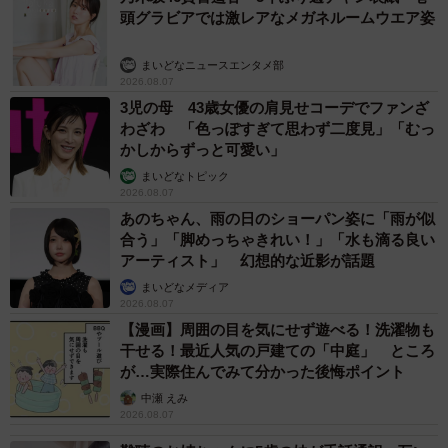
頭グラビアでは激レアなメガネルームウエア姿
うぬいぐるみについて』を発表して、編集さんに「企画に
ぬいぐるみを選んだのは、テツのことがあったからです
まいどなニュースエンタメ部
か？」と聞かれ、自分の気持ちをそのとき初めて自覚しま
2026.08.07
3児の母 43歳女優の肩見せコーデでファンざ
した。連載直前まで『ぷくちょらりファミリア』の第1話は
わざわ 「色っぽすぎて思わず二度見」「むっ
違う話になる予定だったのですが、せっかくならテツの思
かしからずっと可愛い」
い出を元にして第1話を作ろうと提案していただき、連載ス
まいどなトピック
タートになりました。
2026.08.07
あのちゃん、雨の日のショーパン姿に「雨が似
合う」「脚めっちゃきれい！」「水も滴る良い
―読者にメッセージをお願いいたします。
アーティスト」 幻想的な近影が話題
まいどなメディア
現在、KADOKAWA「月刊コミックビーム」2025年3月号か
2026.08.07
ら、『ぷくちょらりファミリア』という漫画を連載してお
【漫画】周囲の目を気にせず遊べる！洗濯物も
干せる！最近人気の戸建ての「中庭」 ところ
ります。いろんな人々と、それぞれ異なったぬいぐるみを
が…実際住んでみて分かった後悔ポイント
主役に、毎号オムニバス形式で連載中です。あのときテツ
中瀬 えみ
が教えてくれた気持ちと、その恩を大事にして、今も描い
2026.08.07
ています。ぜひ読んでください！