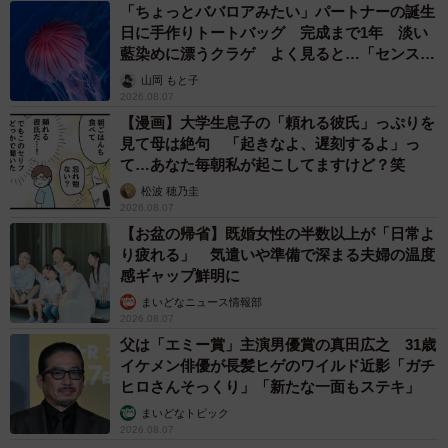
「ちょっとババロアみたい」パートナーの誕生
日に手作りトートバッグ 完成まで1年 淡い
藍染めに漂うクラゲ よく見ると…「センスす
ごい」
山岡 もと子
2026.08.07
【漫画】大学生息子の「頼れる彼氏」っぷりを
見て母は絶句 「起きなよ、遅刻するよ」っ
て…あなた毎朝私が起こしてますけど？笑
松波 穂乃圭
2026.08.07
【お盆の帰省】既婚女性の半数以上が「日常よ
り疲れる」 気遣いや準備で深まる夫婦の温度
感ギャップ鮮明に
まいどなニュース情報部
2026.08.07
父は「エミー賞」主演男優賞の真田広之 31歳
イケメン俳優が長髪ヒゲのワイルド近影「ガチ
ヒロさんそっくり」「新たな一面もステキ」
まいどなトピック
2026.08.07