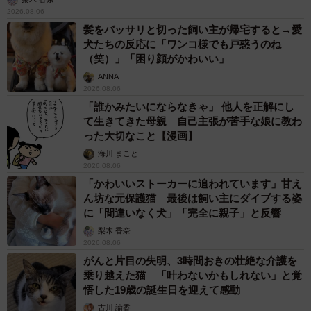
2026.08.06
髪をバッサリと切った飼い主が帰宅すると→愛
犬たちの反応に「ワンコ様でも戸惑うのね
（笑）」「困り顔がかわいい」
ANNA
2026.08.06
「誰かみたいにならなきゃ」 他人を正解にし
て生きてきた母親 自己主張が苦手な娘に教わ
った大切なこと【漫画】
海川 まこと
2026.08.06
「かわいいストーカーに追われています」甘え
ん坊な元保護猫 最後は飼い主にダイブする姿
に「間違いなく犬」「完全に親子」と反響
梨木 香奈
2026.08.06
がんと片目の失明、3時間おきの壮絶な介護を
乗り越えた猫 「叶わないかもしれない」と覚
悟した19歳の誕生日を迎えて感動
古川 諭香