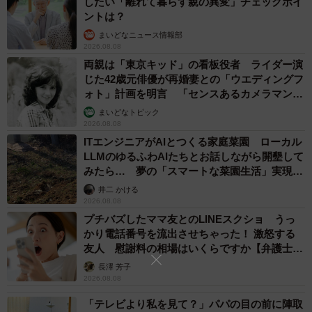
したい「離れて暮らす親の異変」チェックポイ
ントは？
まいどなニュース情報部
2026.08.08
両親は「東京キッド」の看板役者 ライダー演
じた42歳元俳優が再婚妻との「ウエディングフ
8/20
ォト」計画を明言 「センスあるカメラマン求
む」
まいどなトピック
母と一緒に天に行くことを決意する （圷 見南子さんの提供）
2026.08.08
ITエンジニアがAIとつくる家庭菜園 ローカル
また圷さんは、アニメ『PUI PUI モルカー』でモルカーの
LLMのゆるふわAIたちとお話しながら開墾して
声を演じた「つむぎさん」の訃報を知り、「母とテツとつ
みたら… 夢の「スマートな菜園生活」実現な
るか
むぎさんと一緒に天国を目指してるといいなぁ」と思うの
井二 かける
2026.08.08
でした。
プチバズしたママ友とのLINEスクショ うっ
かり電話番号を流出させちゃった！ 激怒する
友人 慰謝料の相場はいくらですか【弁護士が
解説】
長澤 芳子
2026.08.08
「テレビより私を見て？」パパの目の前に陣取