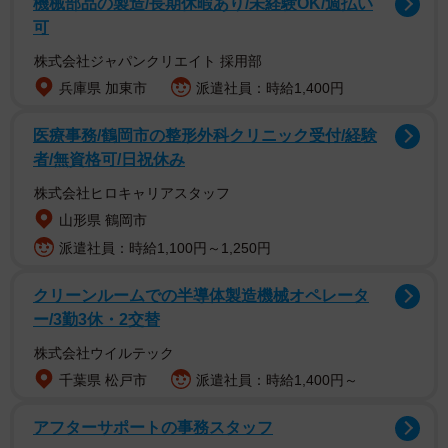
機械部品の製造/長期休暇あり/未経験OK/週払い
可
株式会社ジャパンクリエイト 採用部
兵庫県 加東市
派遣社員：時給1,400円
急に喋り出したクマのぬいぐるみがずっと見守っ
てくれて…
医療事務/鶴岡市の整形外科クリニック受付/経験
ある日圷さんは、病によって入院している母親のためにぬ
者/無資格可/日祝休み
いぐるみをプレゼントしようと決意します。どの子にする
株式会社ヒロキャリアスタッフ
か悩みに悩んで手に取ったのは、くまのぬいぐるみでし
山形県 鶴岡市
た。そして母の手術が終わった後、圷さんはぬいぐるみの
派遣社員：時給1,100円～1,250円
入った袋をプレゼントして、その場を後にします。
クリーンルームでの半導体製造機械オペレータ
ー/3勤3休・2交替
株式会社ウイルテック
千葉県 松戸市
派遣社員：時給1,400円～
アフターサポートの事務スタッフ