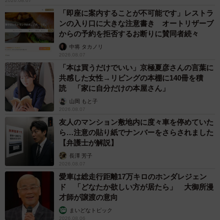
2026.08.07
「即座に案内することが不可能です」レストラ
ンの入り口に大きな注意書き オートリザーブ
からの予約を拒否するお断りに賛同者続々
中将 タカノリ
2026.08.07
「本は買うだけでいい」京極夏彦さんの言葉に
共感した女性→リビングの本棚に140冊を積
読 「家に自分だけの本屋さん」
山岡 もと子
2026.08.07
友人のマンション敷地内に度々車を停めていた
ら…注意の貼り紙でナンバーをさらされました
【弁護士が解説】
長澤 芳子
2026.08.07
愛車は総走行距離17万キロのホンダレジェン
ド 「どなたか欲しい方が居たら」 大御所漫
才師が譲渡の意向
まいどなトピック
2026.08.06