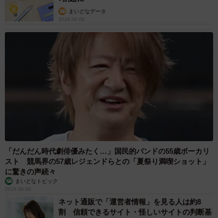
てしまう残酷な現実を目の当たりにします。
まいどなデータ
2026.08.08
「だんだん時代劇俳優みたく…」国民的バンドの55歳ボーカリ
スト 競馬界の57歳レジェンドらとの「夏祭り満喫ショット」
に驚きの声続々
6/20
まいどなトピック
2026.08.08
ただ見守ることしかできないテツ （圷 見南子さんの提供）
ネット通販で「運営者情報」を見る人は約8
割 信頼できるサイト・怪しいサイトの判断基