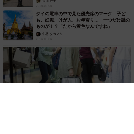
長澤 芳子
2026.08.06
タイの電車の中で見た優先席のマーク 子ど
も、妊娠、けが人、お年寄り… 一つだけ謎の
ものが！？「だから黄色なんですね」
中将 タカノリ
2026.08.06
【物価高が直撃】お盆帰省「予定なし」が約半数 新幹線・高
速バスの「使い分け」が鮮明に