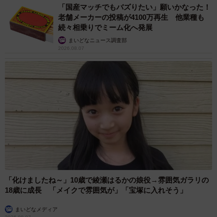
「国産マッチでもバズりたい」願いかなった！
老舗メーカーの投稿が4100万再生 他業種も
続々相乗りでミーム化へ発展
まいどなニュース調査部
2026.08.07
「化けましたね～」10歳で綾瀬はるかの娘役→雰囲気ガラリの
18歳に成長 「メイクで雰囲気が」「宝塚に入れそう」
まいどなメディア