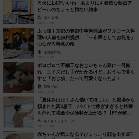
る犬に1.4万いいね あまりにも健気な熱烈ア
ピールのちょっと切ない結末
梨木 香奈
2026.08.08
9/20
太っ腹！京都の老舗中華料理店がフルコース料
理50人前を無料提供 「一市民としてお礼を」
母が亡くなった後に圷さんが思ったこと （圷 見南子さんの提供）
つながる善意の輪
京都新聞社
読者からは「テツの言葉ひとつひとつがとても良くて感動
2026.08.08
した」「お別れ直前のひと言は心に重くきた」など様々な
ボロボロで不細工なおじいちゃん猫に一目惚
れ エイズだし手がかかるけど…おうちで暮ら
反響が。そこで作者の圷さんに、同作を描いたきっかけに
すと「おじ猫」だって可愛くなったよ！
ついて話を聞きました。
鶴野 浩己
2026.08.08
テツとの思い出が連載作品に？
「夏休みはたくさん働いてほしい」と職場から
頼まれた高2息子 バイトで稼ぎすぎると扶養
―同作を描いたきっかけを教えてください。
を外れて税金や保険料が上がる？【FPが解
説】
もくもくライターズ
元々両親との生活のなかでエッセイ漫画を定期的に描いて
2026.08.08
SNSに載せており、それを昨年5月に同人誌としてまとめる
赤ちゃんが気になる？ひょっこり顔を出す2匹