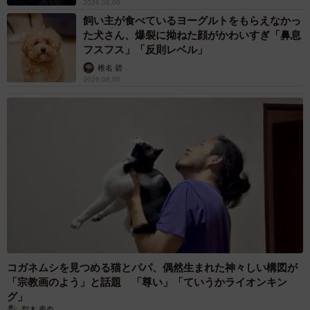
2026.08.06
飼い主が食べているヨーグルトをもらえなかっ
た犬さん、爆裂に拗ねた顔がかわいすぎ「鼻息
フスフス」「反則レベル」
椎名 碧
2026.08.06
コガネムシを見つめる猫とパパ、偶然生まれた神々しい構図が
「宗教画のよう」と話題 「尊い」「ていうかライオンキン
グ」
梨木 香奈