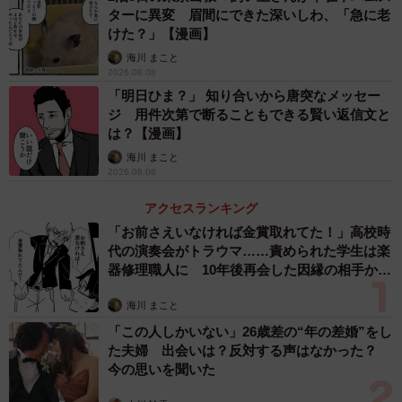
ターに異変 眉間にできた深いしわ、「急に老
けた？」【漫画】
3/20
海川 まこと
2026.08.08
くまのぬいぐるみに喜ぶ圷さんの母 （圷 見南子さんの提供）
「明日ひま？」 知り合いから唐突なメッセー
ジ 用件次第で断ることもできる賢い返信文と
退院後、母はぬいぐるみに「テツ」と名前を付けて大切に
は？【漫画】
します。そして母の自宅に迎えられたテツは、うさぎのぬ
海川 まこと
2026.08.06
いぐるみ「ケイ」と対面するのでした。テツに「初めまし
てだな新入り 俺が厳しくしてやる」と先輩風を吹かすケイ
アクセスランキング
でしたが、体格が勝っていたテツにやられっぱなしになる
「お前さえいなければ金賞取れてた！」高校時
代の演奏会がトラウマ……責められた学生は楽
も、仲良く過ごします。
器修理職人に 10年後再会した因縁の相手から
思わぬ申し出【漫画】
海川 まこと
「この人しかいない」26歳差の“年の差婚”をし
た夫婦 出会いは？反対する声はなかった？
今の思いを聞いた