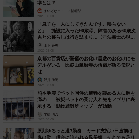
そしてある日、その時はやってくるのでした。母の容体が
準とは？
悪化しているなか、圷さんは居たたまれずに外の空気を吸
まいどなニュース情報部
2026.08.08
いに病室から出ていきます。テツは「ママさんと一秒でも
「息子を一人にしてきたんです、帰らない
一緒にいてやれよっ」「『そういう時』なの気づけ!!」と叫
と」 施設に入った90歳母、障害のある60歳次
ぶも、圷さんにその声は届きません。このやり取りを見て
男との暮らしは行き詰まり…【司法書士の現場
から】
いた母は「なあ テツ」「ぜんぶリセットしたいなぁ」と心
山下 静香
2026.08.08
の声をもらすのでした。
京都の百貨店が開催のお化け屋敷のお化けにモ
デルがいる 比叡山延暦寺の僧侶が語る伝説と
は
浅井 佳穂
2026.08.08
熊本地震でペット同伴の避難を諦める人に胸を
痛め… 被災ペットの受け入れ先をアプリに表
示する「動物避難所マップ」が始動
平藤 清刀
2026.08.08
原則ゆるっと週3勤務 カード支払い日直前は
鬼出勤 借金に追われる風俗嬢 それでも足り