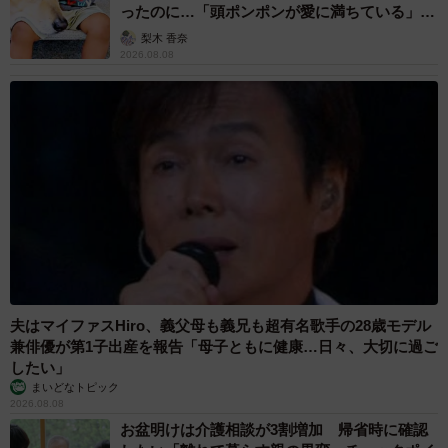
ったのに…「頭ポンポンが愛に満ちている」
「尊…」
梨木 香奈
2026.08.08
夫はマイファスHiro、義父母も義兄も超有名歌手の28歳モデル
兼俳優が第1子出産を報告「母子ともに健康…日々、大切に過ご
したい」
まいどなトピック
2026.08.08
お盆明けは介護相談が3割増加 帰省時に確認