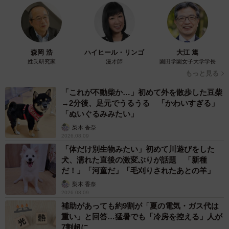
森岡 浩
ハイヒール・リンゴ
大江 篤
姓氏研究家
漫才師
園田学園女子大学学長
もっと見る
「これが不動柴か…」初めて外を散歩した豆柴
→2分後、足元でうるうる 「かわいすぎる」
5/20
「ぬいぐるみみたい」
テツの楽しかった思い出は圷さんに油絵を描いてもらったこと （圷 見
梨木 香奈
南子さんの提供）
2026.08.09
「体だけ別生物みたい」初めて川遊びをした
犬、濡れた直後の激変ぶりが話題 「新種
しかしそんな楽しい日々は長く続かず、母は容体が悪くな
だ！」「河童だ」「毛刈りされたあとの羊」
り山の上の病院に入院することに。圷さんは残された父の
梨木 香奈
ために料理を始め、その様子を母にスマホで知らせたり、
2026.08.09
一時退院の時には圷さんの手料理を食べさせたりもしまし
補助があっても約9割が「夏の電気・ガス代は
重い」と回答…猛暑でも「冷房を控える」人が
た。思い出を重ねるなか、テツは母が日に日に弱っていっ
7割超に