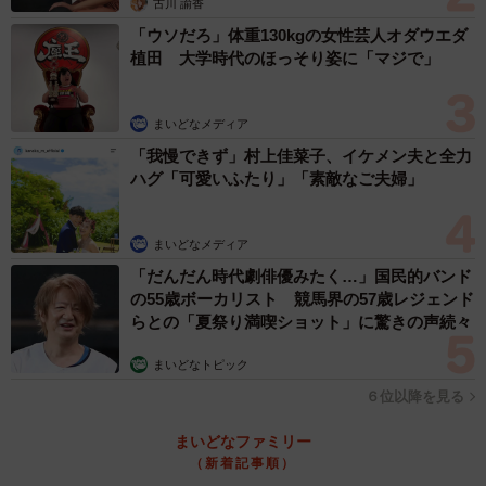
古川 諭香
「ウソだろ」体重130kgの女性芸人オダウエダ
植田 大学時代のほっそり姿に「マジで」
まいどなメディア
「我慢できず」村上佳菜子、イケメン夫と全力
ハグ「可愛いふたり」「素敵なご夫婦」
まいどなメディア
「だんだん時代劇俳優みたく…」国民的バンド
の55歳ボーカリスト 競馬界の57歳レジェンド
らとの「夏祭り満喫ショット」に驚きの声続々
4/20
まいどなトピック
先輩ぬいぐるみのケイと出会うテツ （圷 見南子さんの提供）
６位以降を見る
それから1、2年もの間、治療を続ける母のもとで暮らすテ
まいどなファミリー
ツ。そのなかでテツにとっての一番の思い出は、圷さんに
（新着記事順）
自身の油絵を描いてもらったことでした。