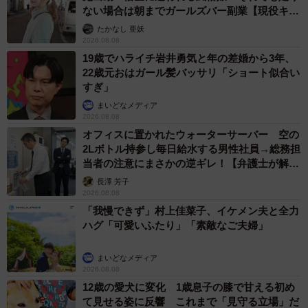
ない場合は朝までガールズバー副業【現役キャ
ストに取材】
たかなし 亜妖
2026.08.08
19歳でハライチ岩井勇気と年の差婚から3年、
22歳元おはガール髪バッサリ「ショート似合い
すぎ」
7/20
まいどなメディア
2026.08.08
圷さんに声を荒げるテツ （圷 見南子さんの提供）
オフィスに置かれたウォーターサーバー 空の
2Lボトル持参し毎日給水する男性社員→総務担
その後、最後のお別れに間に合った圷さんは、テツを抱き
当者の注意にまさかの逆ギレ！【弁護士が解
しめると「お母さんと同じお棺に入ってくれや」とつぶや
説】
長澤 芳子
きます。そしてお葬式の日、テツは母とともに天に旅立っ
2026.08.08
たのでした。母の横にはテツの遺影もあり、残された友達
「我慢できず」村上佳菜子、イケメン夫と全力
ハグ「可愛いふたり」「素敵なご夫婦」
のケイは「お前さんはエラかった ママさんを一人ぼっちに
させんかった」と涙します。
まいどなメディア
2026.08.08
12歳の愛犬に変化 1歳息子の膝で甘える初め
て見せる姿に反響 これまで「見守る立場」だ