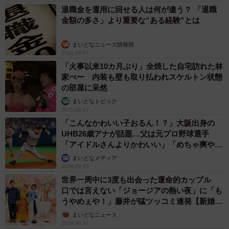
退職金を運用に回せる人は何が違う？ 「退職
金額の多さ」より重要な“ある経験”とは
まいどなニュース情報部
2026.08.07
「火事以来10カ月ぶり」全焼した自宅訪れた林
家ぺー 内装も壁も取り払われスケルトン状態
の部屋に呆然
まいどなトピック
2026.08.07
「こんなかわいい子おるん！？」大阪出身の
UHB26歳アナが話題…父は元プロ野球選手
「アイドルさんよりかわいい」「めちゃ爽や
か」
まいどなメディア
2026.08.07
世界一周中に3度も出会った運命的カップル
口では言えない「ジョージアの熱い夜」に「も
うやめぇや！」藤井が猛ツッコミ連発【新婚さ
ん】
まいどなニュース
2026.08.07