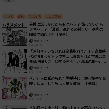
飼ってた猫を思い出し号泣」感動の声続々
2/20
マンガ
家族
気になる
ウェブ漫画
悩んだ結果、くまのぬいぐるみに決める （圷 見南子さんの提供）
異性に話しかけたらセクハラ？ 黙っていたら
フキハラ？ 「最近、生きるの難しい」令和の
その後、袋を開けて「わあっ ぬいぐるみじゃんっ！」と喜
職場で悩む上司【漫画】
ぶ母が、圷さんにスマホでお礼のメッセージを送ろうとし
海川 まこと
ます。すると、突如としてぬいぐるみが「よう スマホ打つ
2026.08.09
「お前さえいなければ金賞取れてた！」高校時
の手伝うぜ」と喋り出したのです。当然、母は「わっ 喋っ
代の演奏会がトラウマ……責められた学生は楽
た!?」と驚いたものの、ぬいぐるみの手伝いもあって、圷
器修理職人に 10年後再会した因縁の相手から
さんにぬいぐるみの写真とともに「よう オレだぜ。今日は
思わぬ申し出【漫画】
海川 まこと
2026.08.09
ありがとうな。」というメッセージを送るのでした。
何かと人に舐められた黒髪時代 30代後半で金
髪デビューしたら…人生が激変！【漫画】
海川 まこと
2026.08.08
2泊3日の東京出張→飼い主さんが不在中ハムス