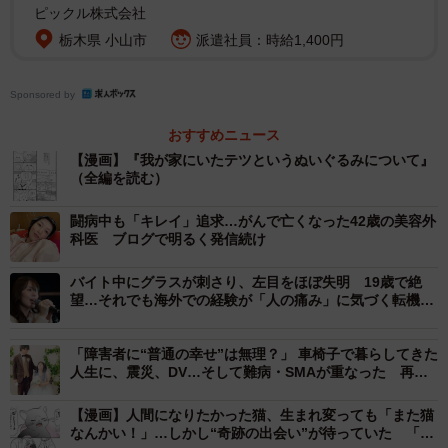
ピックル株式会社
栃木県 小山市
派遣社員：時給1,400円
Sponsored by
おすすめニュース
【漫画】『我が家にいたテツというぬいぐるみについて』
（全編を読む）
闘病中も「キレイ」追求…がんで亡くなった42歳の美容外
科医 ブログで明るく発信続け
バイト中にグラスが刺さり、左目をほぼ失明 19歳で絶
望…それでも海外での経験が「人の痛み」に気づく転機
に “片目シンガー”が伝えたいエール
「障害者に“普通の幸せ”は無理？」 車椅子で暮らしてきた
人生に、震災、DV…そして難病・SMAが重なった 再婚
し、母になる選択をした女性の問い
【漫画】人間になりたかった猫、生まれ変っても「また猫
なんかい！」…しかし“奇跡の出会い”が待っていた 「昔