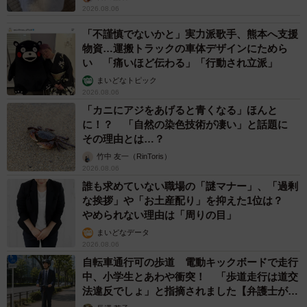
2026.08.06
「不謹慎でないかと」実力派歌手、熊本へ支援
物資…運搬トラックの車体デザインにためら
い 「痛いほど伝わる」「行動され立派」
まいどなトピック
2026.08.06
「カニにアジをあげると青くなる」ほんと
に！？ 「自然の染色技術が凄い」と話題に
その理由とは…？
竹中 友一（RinToris）
2026.08.06
誰も求めていない職場の「謎マナー」、「過剰
な挨拶」や「お土産配り」を抑えた1位は？
やめられない理由は「周りの目」
まいどなデータ
2026.08.06
自転車通行可の歩道 電動キックボードで走行
中、小学生とあわや衝突！ 「歩道走行は道交
法違反でしょ」と指摘されました【弁護士が解
説】