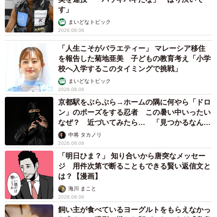
す」
まいどなトピック
2026.08.06
「人生こそがバラエティー」 マレーシア移住
を報告した菊地亜美 子どもの教育考え「小学
校へ入学するこのタイミングで挑戦」
まいどなトピック
2026.08.06
京都駅をぶらぶら→ホームの隅に何やら「ドロ
ン」のポーズをする忍者 この暑い中いったい
なぜ？ 近づいてみたら… 「見つかるなんて
未熟」
中将 タカノリ
2026.08.06
「明日ひま？」 知り合いから唐突なメッセー
ジ 用件次第で断ることもできる賢い返信文と
は？【漫画】
海川 まこと
2026.08.06
飼い主が食べているヨーグルトをもらえなかっ