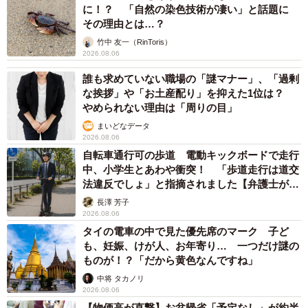
に！？ 「自然の染色技術が凄い」と話題に
その理由とは…？
竹中 友一（RinToris）
2026.08.06
誰も求めていない職場の「謎マナー」、「過剰
な挨拶」や「お土産配り」を抑えた1位は？
やめられない理由は「周りの目」
まいどなデータ
2026.08.06
自転車通行可の歩道 電動キックボードで走行
中、小学生とあわや衝突！ 「歩道走行は道交
法違反でしょ」と指摘されました【弁護士が解
説】
長澤 芳子
2026.08.06
タイの電車の中で見た優先席のマーク 子ど
も、妊娠、けが人、お年寄り… 一つだけ謎の
ものが！？「だから黄色なんですね」
中将 タカノリ
2026.08.06
【物価高が直撃】お盆帰省「予定なし」が約半