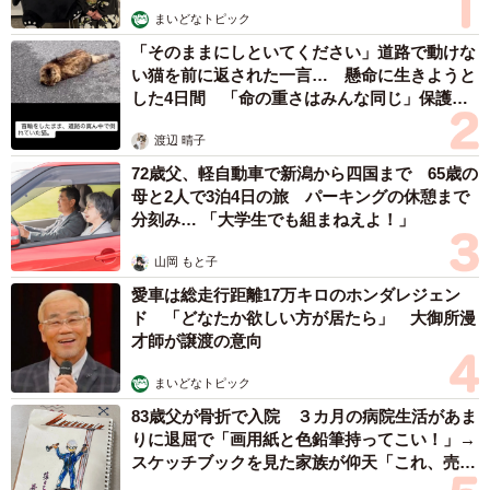
まいどなトピック
「荒れ狂うダービー動画しか流れてこなかったのに
「そのままにしといてください」道路で動けな
wwwwww 岡山さんサイコーかよwwwwwwwww」「新し
い猫を前に返された一言… 懸命に生きようと
いダービーの景色（笑）大きいお友達の皆様に敬意」と称
した4日間 「命の重さはみんな同じ」保護団
賛するコメントであふれた。
体代表の訴え
渡辺 晴子
72歳父、軽自動車で新潟から四国まで 65歳の
母と2人で3泊4日の旅 パーキングの休憩まで
分刻み… 「大学生でも組まねえよ！」
山岡 もと子
愛車は総走行距離17万キロのホンダレジェン
ド 「どなたか欲しい方が居たら」 大御所漫
3/3
才師が譲渡の意向
中国ダービーの光景を称賛するポスト
まいどなトピック
83歳父が骨折で入院 ３カ月の病院生活があま
マリノスや横浜FCサポーターからも「ダービーこれがよ
りに退屈で「画用紙と色鉛筆持ってこい！」→
かった」「え、いいなぁ。平和で。。。」と寄せられ、J2
スケッチブックを見た家族が仰天「これ、売れ
やJ3チームサポーターからは「なるほどーこれだけ踊るサ
ますよ…」