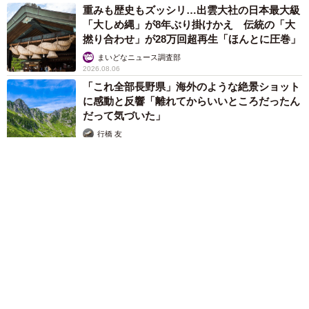
重みも歴史もズッシリ…出雲大社の日本最大級
「大しめ縄」が8年ぶり掛けかえ 伝統の「大
撚り合わせ」が28万回超再生「ほんとに圧巻」
まいどなニュース調査部
2026.08.06
「これ全部長野県」海外のような絶景ショット
に感動と反響「離れてからいいところだったん
だって気づいた」
行橋 友
2026.08.06