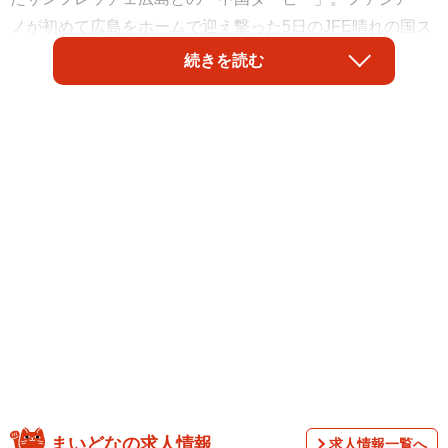
ノが初めて広島をホームで迎え撃った5日のJFE晴れの国ス
タジアム（岡山市北区）は今季最多の1万5451人で埋ま
続きを読む
り、クラブが近くの岡山県補助陸上競技場で実施したパブ
リックビューイング（PV）も盛り上がりを見せた。
この日、J1の他のダービー2試合はサポーターによる問題行
まいどなの求人情報
求人情報一覧へ