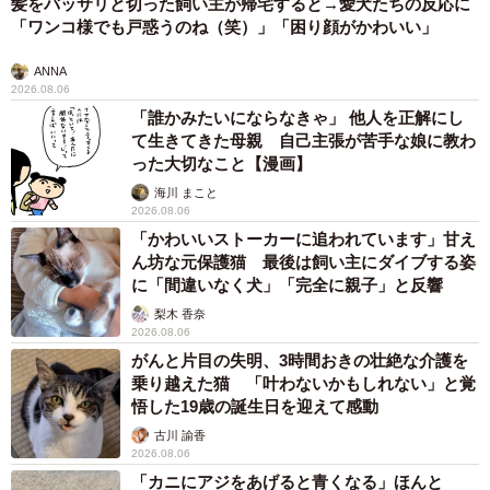
髪をバッサリと切った飼い主が帰宅すると→愛犬たちの反応に
「ワンコ様でも戸惑うのね（笑）」「困り顔がかわいい」
ANNA
2026.08.06
「誰かみたいにならなきゃ」 他人を正解にし
て生きてきた母親 自己主張が苦手な娘に教わ
った大切なこと【漫画】
海川 まこと
2026.08.06
「かわいいストーカーに追われています」甘え
ん坊な元保護猫 最後は飼い主にダイブする姿
に「間違いなく犬」「完全に親子」と反響
梨木 香奈
2026.08.06
がんと片目の失明、3時間おきの壮絶な介護を
乗り越えた猫 「叶わないかもしれない」と覚
悟した19歳の誕生日を迎えて感動
古川 諭香
2026.08.06
「カニにアジをあげると青くなる」ほんと