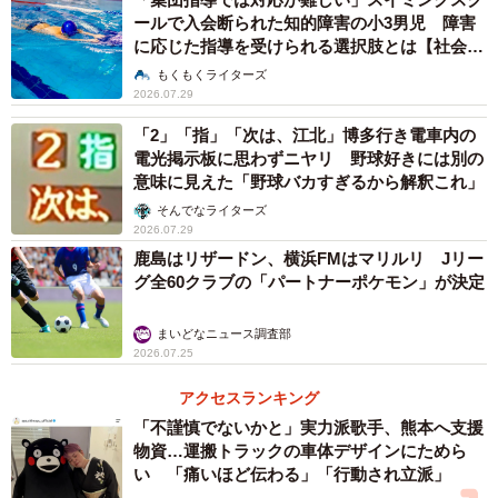
ールで入会断られた知的障害の小3男児 障害
に応じた指導を受けられる選択肢とは【社会福
祉士が解説】
もくもくライターズ
2026.07.29
2/3
「2」「指」「次は、江北」博多行き電車内の
Ｘで拡散されたＧＡＴＥ１０エリアにいるサポーターが「ハッピー・ジ
電光掲示板に思わずニヤリ 野球好きには別の
ャムジャム」に合わせて踊る動画のポスト
意味に見えた「野球バカすぎるから解釈これ」
そんでなライターズ
クラブによると、「ハッピー・ジャムジャム」がファジ
2026.07.29
アーノホーム戦で披露されるのは、岡山市の教育大手企業
鹿島はリザードン、横浜FMはマリルリ Jリー
による年1回のスポンサーデー。J2時代からの恒例イベント
グ全60クラブの「パートナーポケモン」が決定
が、ちょうど中国ダービーと重なり“J1初披露”となった。
まいどなニュース調査部
2026.07.25
Xに投稿された動画には、試合中に野太い声を上げ、大き
な旗を振って選手を鼓舞しているサポーターが、「こし
アクセスランキング
「不謹慎でないかと」実力派歌手、熊本へ支援
に てをあて おしりフリフリ」といった歌詞とともに集
物資…運搬トラックの車体デザインにためら
団でぴょんぴょん跳ねたりかわいく回ったりしている光景
い 「痛いほど伝わる」「行動され立派」
がばっちり映し出される。「平和すぎてもう。尊いわ。」