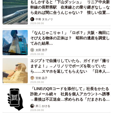
もしかすると「下山ダッシュ」 リニア中央新
幹線の長野県駅 在来線との乗り継ぎなし→な
ら走れば間に合うんじゃない？ 惜しい位置関
係が反響
中将 タカノリ
2026.08.06
「なんじゃこりゃ！」「ロボ？」大阪・梅田に
そびえる物体の正体は？ 昭和の遺産を調査し
てみた結果…
太田 浩子
2026.08.06
エジプトで自撮りしていたら、ガイドが「撮り
ますよ！」→ノリノリでポーズを取っていた
ら……スマホを返してもらえない 「日本人は
カモ代表かも」「私は6時間で3万円払った」
宮前 晶子
2026.08.06
「LINEのQRコードを添付して」社長をかたる
詐欺メール続々 社員を個人アカウントへ誘導
→最後は不正送金…求められる「だまされる前
提」の対策
井二 かける
2026.08.06