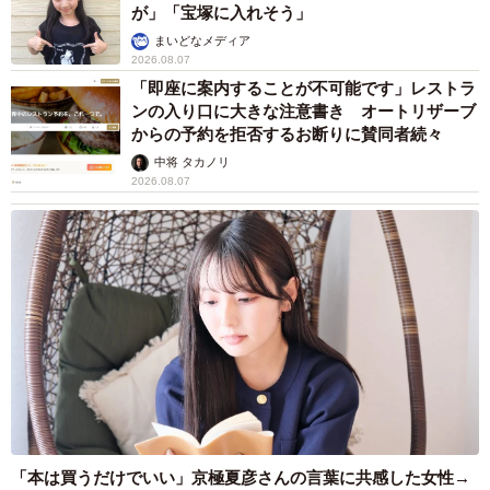
が」「宝塚に入れそう」
まいどなメディア
2026.08.07
「即座に案内することが不可能です」レストラ
ンの入り口に大きな注意書き オートリザーブ
からの予約を拒否するお断りに賛同者続々
中将 タカノリ
2026.08.07
「本は買うだけでいい」京極夏彦さんの言葉に共感した女性→