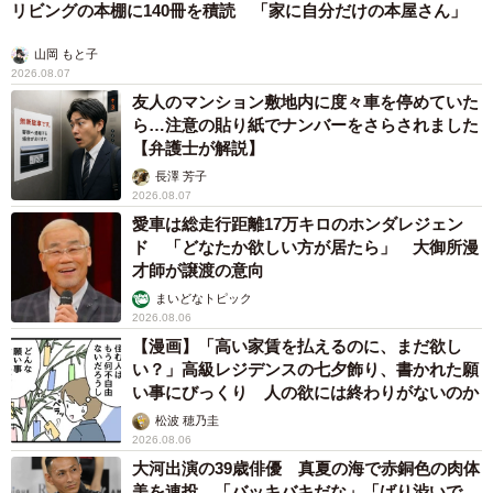
リビングの本棚に140冊を積読 「家に自分だけの本屋さん」
山岡 もと子
2026.08.07
友人のマンション敷地内に度々車を停めていた
ら…注意の貼り紙でナンバーをさらされました
【弁護士が解説】
長澤 芳子
2026.08.07
愛車は総走行距離17万キロのホンダレジェン
ド 「どなたか欲しい方が居たら」 大御所漫
才師が譲渡の意向
まいどなトピック
2026.08.06
【漫画】「高い家賃を払えるのに、まだ欲し
い？」高級レジデンスの七夕飾り、書かれた願
い事にびっくり 人の欲には終わりがないのか
松波 穂乃圭
2026.08.06
大河出演の39歳俳優 真夏の海で赤銅色の肉体
美を連投 「バッキバキだな」「ばり渋いで