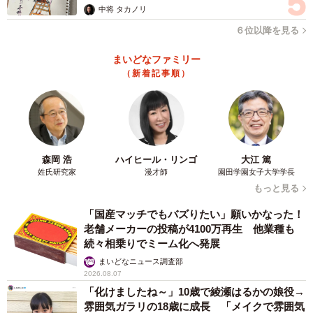
中将 タカノリ
ポが増えるとJ1に上がれるのか…」「ハッピージャムジャ
６位以降を見る
ム踊りたすぎる長崎サポです」などの反応。X投稿には表示
回数が100万回を超えたものもある。
まいどなファミリー
（新着記事順）
「ハッピー・ジャムジャム」だけでなく、サンフレッチ
ェ広島の選手が乗ったバスを温かく迎えるファジアーノ岡
山サポーター、PV会場で並んで観戦する両チームのサポー
ターの様子も報告され、他チームのサポーターからも驚き
森岡 浩
ハイヒール・リンゴ
大江 篤
の声が上がっている。
姓氏研究家
漫才師
園田学園女子大学学長
もっと見る
ファジアーノ岡山は20日、ホームでヴィッセル神戸と対
「国産マッチでもバズりたい」願いかなった！
戦する。両クラブのルーツは1966年、岡山県倉敷市で創部
老舗メーカーの投稿が4100万再生 他業種も
した川崎製鉄水島サッカー部。ゆかりの地での“川鉄ダービ
続々相乗りでミーム化へ発展
ー”だ。ダービーの理想は互いに高め合う良きライバルであ
まいどなニュース調査部
2026.08.07
ることだろう。中国地方から明るく健全なダービー文化が
「化けましたね～」10歳で綾瀬はるかの娘役→
広がっていくことを期待したい。
雰囲気ガラリの18歳に成長 「メイクで雰囲気