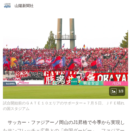
山陽新聞社
1/3
試合開始前のＧＡＴＥ１０エリアのサポーター＝７月５日、ＪＦＥ晴れ
の国スタジアム
サッカー・ファジアーノ岡山のJ1昇格で今季から実現し
たサンフレッチェ広島との「中国ダービー」。ファジアー