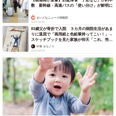
数 新幹線・高速バスの「使い分け」が鮮明に
まいどなニュース情報部
2026.08.06
83歳父が骨折で入院 ３カ月の病院生活があま
りに退屈で「画用紙と色鉛筆持ってこい！」→
スケッチブックを見た家族が仰天「これ、売れ
ますよ…」
中将 タカノリ
2026.08.06