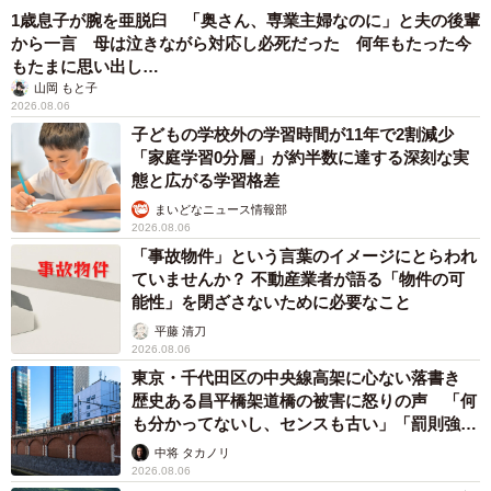
1歳息子が腕を亜脱臼 「奥さん、専業主婦なのに」と夫の後輩
から一言 母は泣きながら対応し必死だった 何年もたった今
もたまに思い出し…
山岡 もと子
2026.08.06
子どもの学校外の学習時間が11年で2割減少
「家庭学習0分層」が約半数に達する深刻な実
態と広がる学習格差
まいどなニュース情報部
2026.08.06
「事故物件」という言葉のイメージにとらわれ
ていませんか？ 不動産業者が語る「物件の可
能性」を閉ざさないために必要なこと
平藤 清刀
2026.08.06
東京・千代田区の中央線高架に心ない落書き
歴史ある昌平橋架道橋の被害に怒りの声 「何
も分かってないし、センスも古い」「罰則強化
して」
中将 タカノリ
2026.08.06