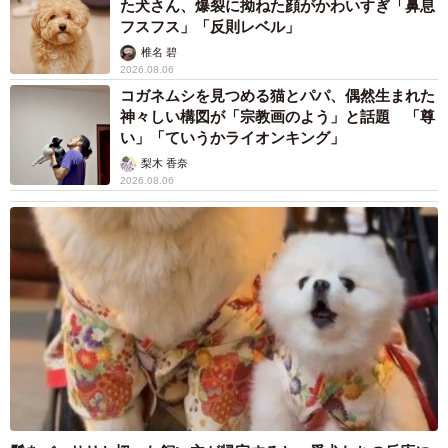
た犬さん、爆裂に拗ねた顔がかわいすぎ「鼻息
フスフス」「反則レベル」
椎名 碧
2026.08.06
コガネムシを見つめる猫とパパ、偶然生まれた
神々しい構図が「宗教画のよう」と話題 「尊
い」「ていうかライオンキング」
梨木 香奈
2026.08.06