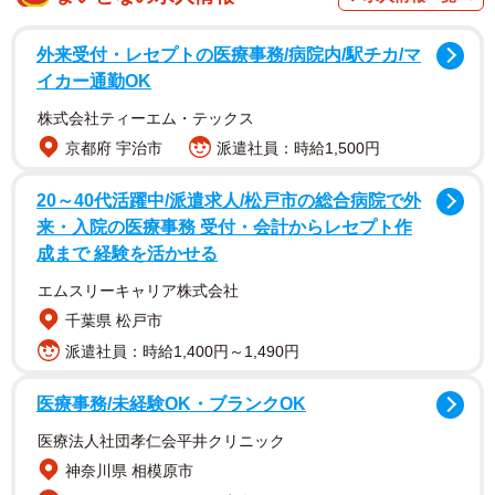
動の動画がX（旧ツイッター）で広まり、クラブが謝罪に追
い込まれる事態となった。一方、中国ダービーで拡散され
外来受付・レセプトの医療事務/病院内/駅チカ/マ
たのは、ファジアーノサポーターがアニメ番組の曲に合わ
イカー通勤OK
せて踊る平和で明るい光景。「日本一平和なダービー」と
株式会社ティーエム・テックス
SNSで絶賛されている。
京都府 宇治市
派遣社員：時給1,500円
サッカーにおけるダービーとは、主に同じ地域に本拠地
20～40代活躍中/派遣求人/松戸市の総合病院で外
来・入院の医療事務 受付・会計からレセプト作
を置くクラブの対戦のこと。Jリーグ公式ホームページによ
成まで 経験を活かせる
ると「クラブ同士のプライドとプライドがぶつかり合うア
エムスリーキャリア株式会社
ツき戦いが見られる」そうだ。5日のダービー3試合は地域
千葉県 松戸市
性に加え、これまでのリーグ戦の戦績からも注目のカード
派遣社員：時給1,400円～1,490円
となった。
医療事務/未経験OK・ブランクOK
「横浜ダービー」の横浜FCと横浜F・マリノス、「大阪
医療法人社団孝仁会平井クリニック
ダービー」のセレッソ大阪とガンバ大阪は、近い順位で競
神奈川県 相模原市
り合っていることもあって試合前から荒れた。ニッパツ三