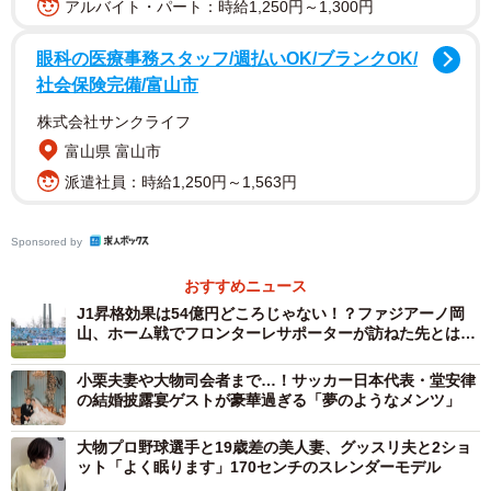
アルバイト・パート：時給1,250円～1,300円
ツ沢球技場（横浜市）では、一部のマリノスサポーターが
入場前、近くの公園で花火と発煙筒を使って横浜FCサポー
眼科の医療事務スタッフ/週払いOK/ブランクOK/
ターへの挑発行為を行ったとして、手荷物検査のため入場
社会保険完備/富山市
が大幅に遅れた。マリノスは5日、ホームページで謝罪し、
株式会社サンクライフ
侮辱的行為が確認できた観客に無期限入場禁止の処分を下
富山県 富山市
した。ヨドコウ桜スタジアム（大阪市）周辺と思われる場
派遣社員：時給1,250円～1,563円
所では「青黒大阪」と書かれた横断幕を手にした集団が柵
を倒す動画などがXに投稿された。ガンバ大阪は9日になっ
Sponsored by
て「ガンバ大阪サポーターによるJリーグ試合運営管理規定
に違反する行為が発生した」と公表し謝罪した。
おすすめニュース
J1昇格効果は54億円どころじゃない！？ファジアーノ岡
山、ホーム戦でフロンターレサポーターが訪ねた先とは…
中国ダービーも、4月の広島ホーム戦でファジアーノが勝
利したことで、ライバル意識はこれまでになく高まってい
小栗夫妻や大物司会者まで…！サッカー日本代表・堂安律
の結婚披露宴ゲストが豪華過ぎる「夢のようなメンツ」
た。ところが試合後、Xで話題となったのはファジアーノの
応援を先導する「GATE10」エリアにいるサポーター集団
大物プロ野球選手と19歳差の美人妻、グッスリ夫と2ショ
が、子ども向けテレビアニメ「しましまとらのしまじろ
ット「よく眠ります」170センチのスレンダーモデル