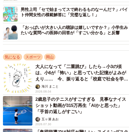
う」のエンディング曲「ハッピー・ジャムジャム」で踊る
動画だった。
男性上司「セで始まってスで終わるものなーんだ？」バイ
ト仲間女性の模範解答に「完璧な返し！」
「おっぱいが大きい人の聴診は嬉しいですか？」小学生み
たいな質問への医師の回答が「すごい分かる」と反響
気になる
スポーツ
岡山
大人になって「二重跳び」したら→小3の頃
は、小6が「怖い」と思っていた記憶がよみが
えり…… 今、振り返ると「校庭で社会を学ん
でいった」【漫画】
海川 まこと
2026.08.04
2歳息子のテニスがすごすぎる 見事なナイス
ショット動画が315万再生「AIかと思った」
「手首の返しがすごい」
五ヶ瀬 あお
2026.07.30
「集団指導では対応が難しい」スイミングスク