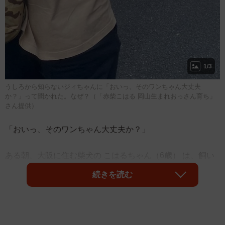
1/3
うしろから知らないジィちゃんに「おいっ、そのワンちゃん大丈夫
か？」って聞かれた。なぜ？（「赤柴こはる 岡山生まれおっさん育ち」
さん提供）
「おいっ、そのワンちゃん大丈夫か？」
ある朝、大阪に住む柴犬の こはるちゃん（6歳） は、飼い
主さんに抱っこされて自宅近くを歩いていました。する
続きを読む
と、後ろから見知らぬおじいちゃんに思わず声をかけられ
たといいます。