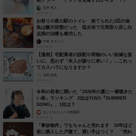
石井 隼人
2026.08.10
お祭りの夜の駅のトイレ 捨てられた1匹の金
魚は酸欠状態だった 塩水浴で元気取り戻し白
点病の治療も奏功した
中将 タカノリ
2026.08.10
【漫画】宅配業者の誤配や荷物のいい加減な扱
いに、思わず「本人が謝りに来い！」…これっ
てカスハラになりますか？
沼田 絵美
2026.08.10
令和の若者に聞いた「2026年の夏に一番聴きた
い曲」ランキング 2位はYUIの『SUMMER
SONG』、1位は？
まいどなニュース情報部
2026.08.10
「事故物件」でもちゃんと売れます 10年ほど
前に購入した戸建て、買い手はつく？ 「売れ