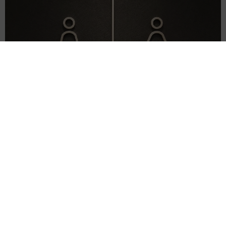
このトイレ、男性用と女性用どっち！？「おしゃれ」で「格好
いい」デザインが生む笑えない悲喜劇 本当に大事なのは目立
つことではなく…
高野 朋美
2026.08.09
母は有名女優、慶応幼稚舎出身CBCアナのノー
スリーブ姿「育ちの良さが表情に表れてる」
「天使の笑顔」
まいどなメディア
2026.08.09
業績悪化で退職勧奨を受けた30代会社員 会社
都合退職ならば失業手当を早く受け取れるが…