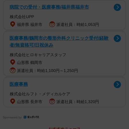
こはるちゃんは、毎日朝と夕方合わせて約6キロのお散歩を
病院での受付・医療事務/福井県福井市
欠かさない元気な柴犬。ただ、疲れて帰ってくると「抱っ
株式会社UPP
こ〜」のサインを出してくるのが日課だそうです。
福井県 福井市
派遣社員：時給1,053円
今回は、車で広い公園へ出かけた帰り道。駐車場から自宅
医療事務/鶴岡市の整形外科クリニック受付/経験
者/無資格可/日祝休み
までの約100メートルだけを、こはるちゃんと飼い主さん
が“お約束の抱っこ”で帰宅する最中の一幕でした。
株式会社ヒロキャリアスタッフ
山形県 鶴岡市
派遣社員：時給1,100円～1,250円
医療事務
株式会社ルフト・メディカルケア
山形県 長井市
派遣社員：時給1,320円
Sponsored by
おすすめニュース