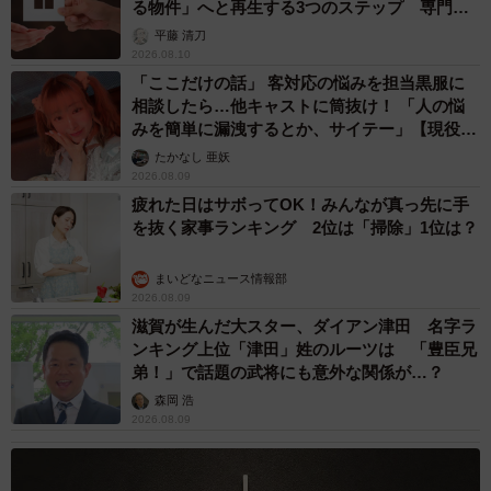
る物件」へと再生する3つのステップ 専門家
が解説
平藤 清刀
2026.08.10
「ここだけの話」 客対応の悩みを担当黒服に
相談したら…他キャストに筒抜け！ 「人の悩
みを簡単に漏洩するとか、サイテー」【現役キ
ャストに取材】
たかなし 亜妖
2026.08.09
疲れた日はサボってOK！みんなが真っ先に手
を抜く家事ランキング 2位は「掃除」1位は？
まいどなニュース情報部
2026.08.09
滋賀が生んだ大スター、ダイアン津田 名字ラ
ンキング上位「津田」姓のルーツは 「豊臣兄
弟！」で話題の武将にも意外な関係が…？
森岡 浩
2026.08.09