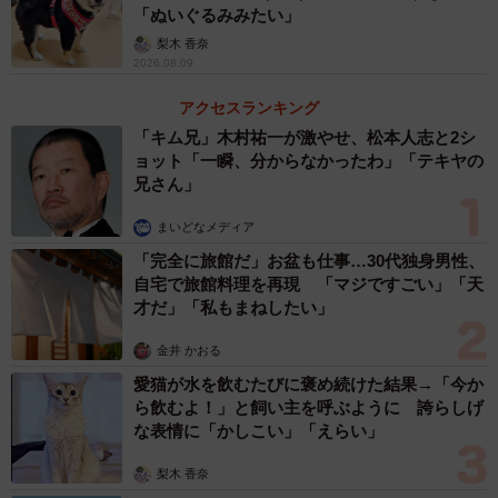
ね」と微笑みます。
「ぬいぐるみみたい」
梨木 香奈
2026.08.09
アクセスランキング
「キム兄」木村祐一が激やせ、松本人志と2シ
ョット「一瞬、分からなかったわ」「テキヤの
兄さん」
まいどなメディア
「完全に旅館だ」お盆も仕事…30代独身男性、
自宅で旅館料理を再現 「マジですごい」「天
才だ」「私もまねしたい」
金井 かおる
愛猫が水を飲むたびに褒め続けた結果→「今か
ら飲むよ！」と飼い主を呼ぶように 誇らしげ
な表情に「かしこい」「えらい」
梨木 香奈