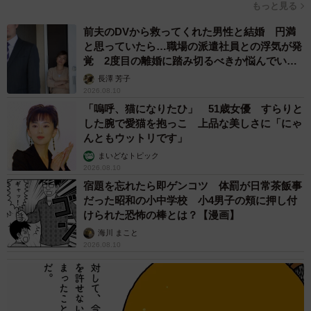
もっと見る
歩前に水を足すと冷たいお水が飲めるんです。団扇を持っ
前夫のDVから救ってくれた男性と結婚 円満
てあおぎながら歩くこともありますよ」と飼い主さん。ち
と思っていたら…職場の派遣社員との浮気が発
なみに冷え冷えネックは嫌がってつけてくれないのだと
覚 2度目の離婚に踏み切るべきか悩んでいま
す【夫婦関係修復カウンセラーが解説】
か。
長澤 芳子
2026.08.10
「嗚呼、猫になりたひ」 51歳女優 すらりと
今日も“抱っこ”で幸せ時間
した腕で愛猫を抱っこ 上品な美しさに「にゃ
毎日のお散歩と、帰り道の“お約束の抱っこ”。こはるちゃん
んともウットリです」
にとって、そして飼い主さんにとっても、何気ないけれど
まいどなトピック
2026.08.10
かけがえのない時間が、ネットを通じてたくさんの笑顔を
宿題を忘れたら即ゲンコツ 体罰が日常茶飯事
届けています。
だった昭和の小中学校 小4男子の頬に押し付
けられた恐怖の棒とは？【漫画】
うしろから知らないジィちゃんに
海川 まこと
2026.08.10
『おいっ、そのワンちゃん大丈夫か？』って聞かれた今朝
の7:48でした。
pic.twitter.com/I4s5m7Lbhs
— 赤柴こはる 岡山生まれおっさん育ち (@pom_dawacan)