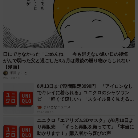
July 5, 2025
口にできなかった「ごめんね」 今も消えない遠い日の後悔
がんで弱った父と過ごした3カ月は最後の贈り物かもしれない
【漫画】
海川 まこと
2026.08.10
8月13日まで期間限定3990円 「アイロンなし
でキレイに着られる」ユニクロのシャツワン
ピ 「軽くて涼しい」「スタイル良く見える」
の声
まいどなニュース
2026.08.10
ユニクロ「エアリズム3Dマスク」が8月10日よ
り再販売 「ずっと再販を願ってて」「本当に
助かります！」購入者から喜びの声