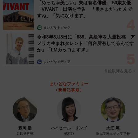
「めっちゃ美しい」夫は有名俳優… 50歳女優
「VIVANT」出演を予告 「奥さまだったんで
すね」「気になります」
まいどなトピック
令和8年8月8日に「888」高級車を大量投稿 ア
メリカ生まれタレント「何台所有してるんです
か」「LMカッコよすぎ」
まいどなメディア
６位以降を見る
まいどなファミリー
（新着記事順）
3/3
柴イス！（「赤柴こはる 岡山生まれおっさん育ち」さん提供）
暑い日の散歩での工夫も
森岡 浩
ハイヒール・リンゴ
大江 篤
こはるちゃんとの散歩では、暑さ対策も欠かしません。
姓氏研究家
漫才師
園田学園女子大学学長
「ペットボトルに半分だけ水を入れて凍らせておいて、散