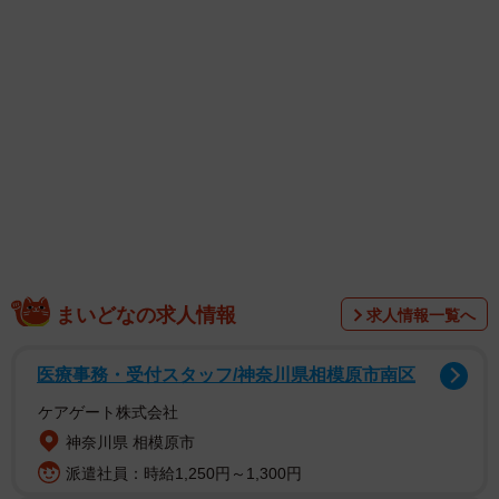
X（旧Twitter）でこの出来事を投稿したのは、飼い主の
まいどなの求人情報
求人情報一覧へ
「赤柴こはる 岡山生まれおっさん育ち」さん
（@pom_dawacan） 。投稿には、「確かに後ろから見た
医療事務・受付スタッフ/神奈川県相模原市南区
ら心配になる」といった共感の声が多数寄せられていま
ケアゲート株式会社
す。
神奈川県 相模原市
派遣社員：時給1,250円～1,300円
1日6キロの元気娘 でも“抱っこ”はお約束