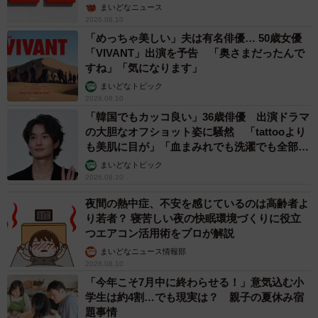
まいどなニュース
2026.08.10
「めっちゃ美しい」夫は有名俳優… 50歳女優
「VIVANT」出演を予告 「奥さまだったんで
すね」「気になります」
まいどなトピック
2026.08.10
「韓国でもカッコ良い」36歳俳優 出演ドラマ
の大胆なオフショット姿に騒然 「tattooより
も美肌に目が」「血まみれでも洗濯でも全部か
っこいい」
まいどなトピック
2026.08.10
夜間の熱中症、不安を感じているのは高齢者よ
り若者？ 寝苦しい夜の快眠環境づくりに役立
つエアコン活用術をプロが解説
まいどなニュース情報部
2026.08.10
「今年こそ7月中に終わらせる！」意気込む小
学生は約4割…でも現実は？ 親子の夏休み宿
題事情