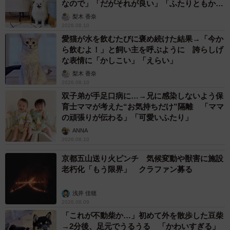
なので」「だがそれが良い」「ふたりともかわ
後安心したように自転車で立ち去ったそうです。
いいね」
梨木 香奈
2026.08.10
SNSでは「抱き柴」「甘え柴」に共感の声
愛猫が水を飲むたびに褒め続けた結果→「今か
ら飲むよ！」と飼い主を呼ぶように 誇らしげ
今回の投稿は、こはるちゃんの顔が見えない後ろ姿だった
な表情に「かしこい」「えらい」
にもかかわらず、思わぬ大反響に。
梨木 香奈
2026.08.10
双子弟が手足口病に…→兄に感染しないよう保
「そりゃこの首の垂れ具合だと声かける！」
育士ママが考えた“お気持ちだけ”隔離 「ママ
「確かにぐったりしてるみたいに見える」
の頑張りが伝わる」「可愛いふたり」
「優しいおじいちゃんだね」
ANNA
「何も知らない人が見たらドキッとするかも」
2026.08.10
京都五山送り火ピンチ 気候変動や獣害に施設
と、Xでは飼い主さんの思いに共感の声が多数寄せられまし
老朽化「もう限界」 クラファン募る
た。
浅井 佳穂
2026.08.09
ネットでは「拒否柴」「甘え柴」「抱き柴」などユニーク
「これが不動柴か…」初めて外を散歩した豆柴
な呼び名も話題に。飼い主さんは、「こはるは“甘え柴”です
→2分後、足元でうるうる 「かわいすぎる」