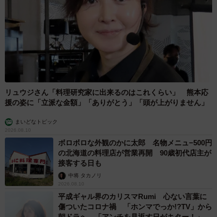
リュウジさん「料理研究家に出来るのはこれくらい」 熊本応
援の姿に「立派な金額」「ありがとう」「頭が上がりません」
まいどなトピック
2026.08.10
ボロボロな外観のかに太郎 名物メニュ−500円
の北海道の料理店が営業再開 90歳初代店主が
接客する日も
中将 タカノリ
2026.08.10
平成ギャル界のカリスマRumi 心ない言葉に
傷ついたコロナ禍 「ホンマでっか!?TV」から
朝ドラへ 「アンチを見返す日がキター！」