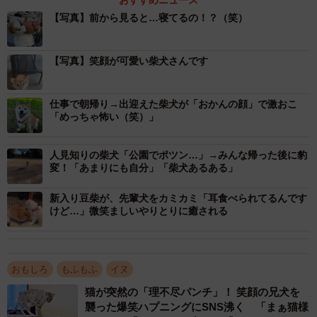
【写真】前から見ると…寝てるの！？（笑）
【写真】笑顔が可愛い柴犬さんです
仕事で朝帰り→出迎えた柴犬が「おかんの顔」で激おこ
2/3
「めっちゃ怖い（笑）」
前からみるとこんな感じらしい・・・（「赤柴こはる 岡山生まれおっさ
ん育ち」さん提供）
人見知りの柴犬「公園でポツン…」→みんな帰った後に豹
変！「あまりにも自分」「柴犬あるある」
優しい声かけに「ありがとう」の気持ち
新入り豆柴が、先輩犬をカミカミ「耳食べられてるんです
けど…」微笑ましいやりとりに癒される
突然「そのワンちゃん大丈夫か？」と声をかけられた時
は、後ろからだったのでびっくりしたものの、「気にかけ
てくれてありがとう」という気持ちが湧いたといいます。
おもしろ
もふもふ
イヌ
「別のときも、抱っこしているとすれ違う人が『可愛
い！』と笑顔を向けてくれるんです。親バカですみません
猫が突然の「理不尽パンチ」！ 笑顔の兄犬を
襲った爆笑ハプニングにSNS沸く 「まぁ猫様
（笑）」と飼い主さん。声をかけたおじいちゃんは、その