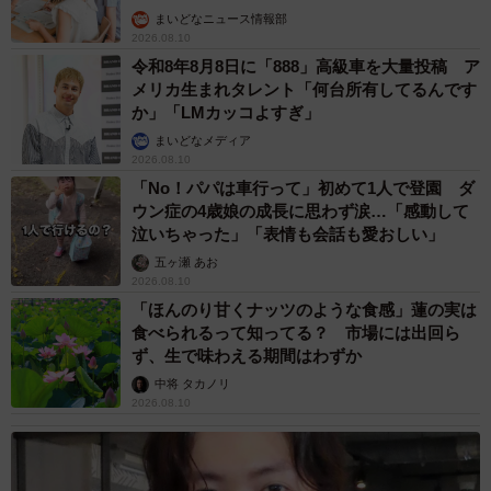
まいどなニュース情報部
2026.08.10
令和8年8月8日に「888」高級車を大量投稿 ア
メリカ生まれタレント「何台所有してるんです
か」「LMカッコよすぎ」
まいどなメディア
2026.08.10
「No！パパは車行って」初めて1人で登園 ダ
ウン症の4歳娘の成長に思わず涙…「感動して
泣いちゃった」「表情も会話も愛おしい」
五ヶ瀬 あお
2026.08.10
「ほんのり甘くナッツのような食感」蓮の実は
食べられるって知ってる？ 市場には出回ら
ず、生で味わえる期間はわずか
中将 タカノリ
2026.08.10