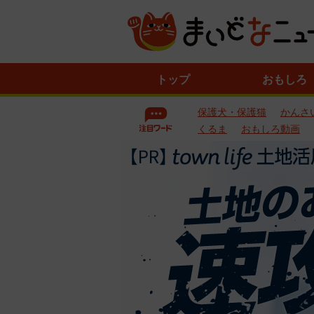
ニ
トップ
おもしろ
ュ
ー
保護犬・保護猫
かんさ
ス
一
くるま
おもしろ動画
覧