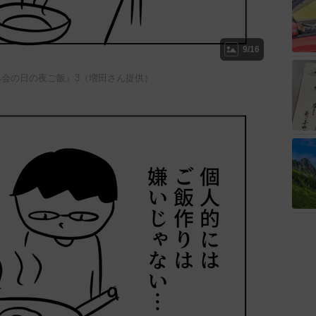
9/16
み会の日の夜ご飯』3（増田さん提供）