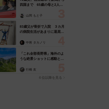
四国まで 65歳の母と2人で
3泊4日の旅 パーキングの休
憩まで分刻み… 「大学生で
山岡 もと子
も組まねえよ！」
83歳父が骨折で入院 ３カ月
の病院生活があまりに退屈で
「画用紙と色鉛筆持ってこ
い！」→スケッチブックを見
中将 タカノリ
た家族が仰天「これ、売れま
すよ…」
「これ全部長野県」海外のよ
うな絶景ショットに感動と反
響「離れてからいいところだ
ったんだって気づいた」
行橋 友
６位以降を見る