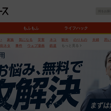
もふもふ
ライフハック
い
家族
気になる
災害
ネコ
観光
のりもの
夫婦
思い
街ネタ
事件
ウェブ漫画
鉄道
もっと見る