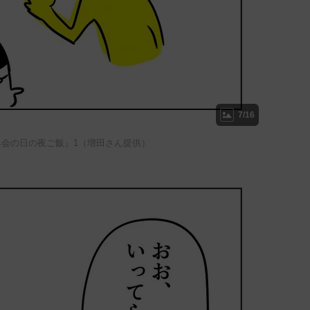
7/16
み会の日の夜ご飯』1（増田さん提供）