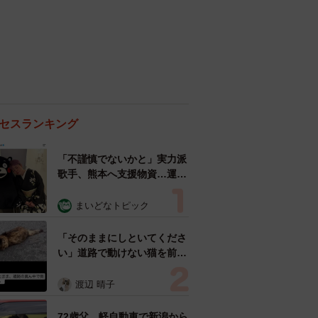
セスランキング
「不謹慎でないかと」実力派
歌手、熊本へ支援物資…運搬
トラックの車体デザインにた
めらい 「痛いほど伝わる」
まいどなトピック
「行動され立派」
「そのままにしといてくださ
い」道路で動けない猫を前に
返された一言… 懸命に生き
ようとした4日間 「命の重
渡辺 晴子
さはみんな同じ」保護団体代
表の訴え
72歳父、軽自動車で新潟から