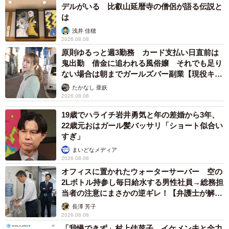
デルがいる 比叡山延暦寺の僧侶が語る伝説と
は
浅井 佳穂
2026.08.08
原則ゆるっと週3勤務 カード支払い日直前は
鬼出勤 借金に追われる風俗嬢 それでも足り
ない場合は朝までガールズバー副業【現役キャ
ストに取材】
たかなし 亜妖
2026.08.08
19歳でハライチ岩井勇気と年の差婚から3年、
22歳元おはガール髪バッサリ「ショート似合い
すぎ」
まいどなメディア
2026.08.08
オフィスに置かれたウォーターサーバー 空の
2Lボトル持参し毎日給水する男性社員→総務担
当者の注意にまさかの逆ギレ！【弁護士が解
説】
長澤 芳子
2026.08.08
「我慢できず」村上佳菜子、イケメン夫と全力