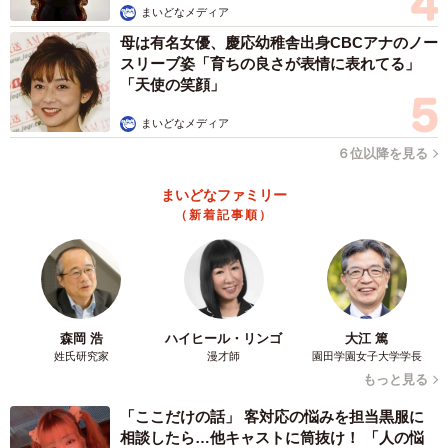
まいどなメディア
母は有名女優、慶応幼稚舎出身CBCアナのノー
スリーブ姿「育ちの良さが表情に表れてる」
「天使の笑顔」
まいどなメディア
６位以降を見る
まいどなファミリー
（新着記事順）
森岡 浩
ハイヒール・リンゴ
大江 篤
姓氏研究家
漫才師
園田学園女子大学学長
もっと見る
「ここだけの話」 客対応の悩みを担当黒服に
相談したら…他キャストに筒抜け！ 「人の悩