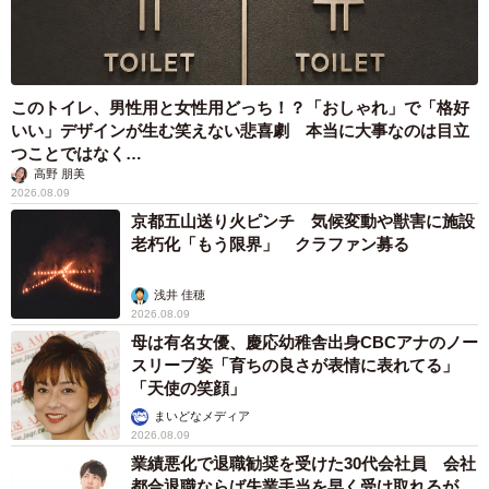
このトイレ、男性用と女性用どっち！？「おしゃれ」で「格好
いい」デザインが生む笑えない悲喜劇 本当に大事なのは目立
つことではなく…
高野 朋美
2026.08.09
京都五山送り火ピンチ 気候変動や獣害に施設
老朽化「もう限界」 クラファン募る
浅井 佳穂
2026.08.09
母は有名女優、慶応幼稚舎出身CBCアナのノー
スリーブ姿「育ちの良さが表情に表れてる」
「天使の笑顔」
まいどなメディア
2026.08.09
業績悪化で退職勧奨を受けた30代会社員 会社
都合退職ならば失業手当を早く受け取れるが…