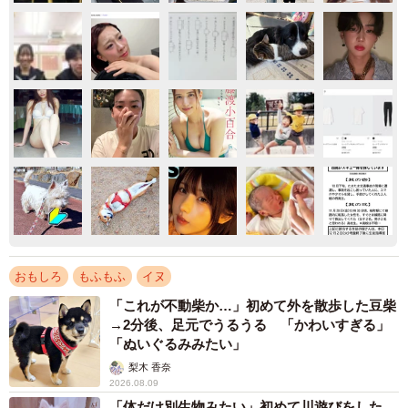
おもしろ
もふもふ
イヌ
「これが不動柴か…」初めて外を散歩した豆柴
→2分後、足元でうるうる 「かわいすぎる」
「ぬいぐるみみたい」
梨木 香奈
2026.08.09
「体だけ別生物みたい」初めて川遊びをした