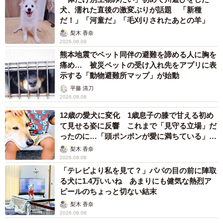
犬、濡れた直後の激変ぶりが話題 「新種
だ！」「河童だ」「毛刈りされたあとの羊」
梨木 香奈
2026.08.09
熊本地震でペット同伴の避難を諦める人に胸を
痛め… 被災ペットの受け入れ先をアプリに表
示する「動物避難所マップ」が始動
平藤 清刀
2026.08.08
12歳の愛犬に変化 1歳息子の膝で甘える初め
て見せる姿に反響 これまで「見守る立場」だ
ったのに…「頭ポンポンが愛に満ちている」
「尊…」
梨木 香奈
2026.08.08
「テレビより私を見て？」パパの目の前に陣取
る犬に1.4万いいね あまりにも健気な熱烈ア
ピールのちょっと切ない結末
梨木 香奈
2026.08.08