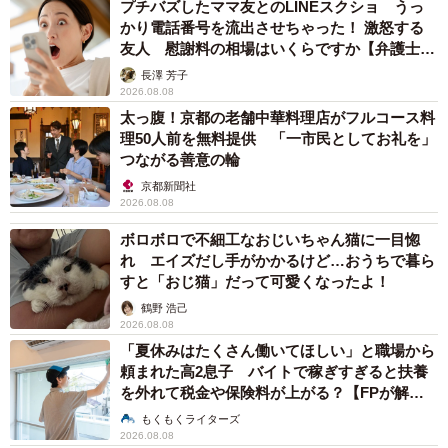
プチバズしたママ友とのLINEスクショ うっ
かり電話番号を流出させちゃった！ 激怒する
友人 慰謝料の相場はいくらですか【弁護士が
解説】
長澤 芳子
2026.08.08
太っ腹！京都の老舗中華料理店がフルコース料
理50人前を無料提供 「一市民としてお礼を」
つながる善意の輪
京都新聞社
2026.08.08
ボロボロで不細工なおじいちゃん猫に一目惚
れ エイズだし手がかかるけど…おうちで暮ら
すと「おじ猫」だって可愛くなったよ！
鶴野 浩己
2026.08.08
「夏休みはたくさん働いてほしい」と職場から
頼まれた高2息子 バイトで稼ぎすぎると扶養
を外れて税金や保険料が上がる？【FPが解
説】
もくもくライターズ
2026.08.08