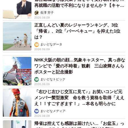
再就職の活動で不利になりませんか？【キャリ
アカウンセラーが解説】
長澤 芳子
2026.08.09
正直しんどい夏のレジャーランキング、3位
「帰省」、2位「バーベキュー」を抑えた1位
は？
まいどなデータ
2026.08.09
NHK大阪の朝の顔…気象キャスター、真っ赤な
ワンピで「愛の不時着」観劇 三山凌輝さんら
ポスターと記念撮影
まいどなトピック
2026.08.09
「右ひじ左ひじ交互に見て♪」お笑いコンビ元
メンバー髪型激変 命を救う資格を取得「ええ
え！！すごすぎます！」→本名も明らかに
まいどなメディア
2026.08.09
帰省は控えても感謝は届けたい…「お盆玉」っ