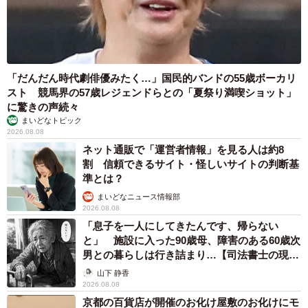
「だんだん時代劇俳優みたく…」国民的バンドの55歳ボーカリ
スト 競馬界の57歳レジェンドらとの「夏祭り満喫ショット」
に驚きの声続々
まいどなトピック
2026.08.08
ネット通販で「運営者情報」を見る人は約8
割 信頼できるサイト・怪しいサイトの判断基
準とは？
まいどなニュース情報部
2026.08.08
「息子を一人にしてきたんです、帰らない
と」 施設に入った90歳母、障害のある60歳次
男との暮らしは行き詰まり…【司法書士の現場
から】
山下 静香
2026.08.08
京都の百貨店が開催のお化け屋敷のお化けにモ