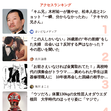
アクセスランキング
「キム兄」木村祐一が激やせ、松本人志と2シ
ョット「一瞬、分からなかったわ」「テキヤの
兄さん」
まいどなメディア
「この人しかいない」26歳差の“年の差婚”をし
た夫婦 出会いは？反対する声はなかった？
今の思いを聞いた
古川 諭香
「お前さえいなければ金賞取れてた！」高校時
代の演奏会がトラウマ……責められた学生は楽
器修理職人に 10年後再会した因縁の相手から
思わぬ申し出【漫画】
海川 まこと
「ウソだろ」体重130kgの女性芸人オダウエダ
植田 大学時代のほっそり姿に「マジで」