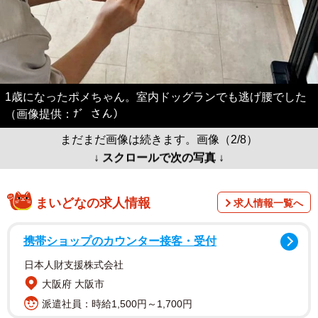
1歳になったポメちゃん。室内ドッグランでも逃げ腰でした
（画像提供：ﾅ゛さん）
まだまだ画像は続きます。画像（2/8）
↓ スクロールで次の写真 ↓
まいどなの求人情報
求人情報一覧へ
携帯ショップのカウンター接客・受付
日本人財支援株式会社
大阪府 大阪市
派遣社員：時給1,500円～1,700円