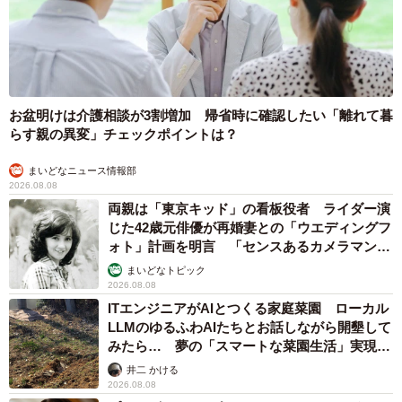
お盆明けは介護相談が3割増加 帰省時に確認したい「離れて暮
らす親の異変」チェックポイントは？
まいどなニュース情報部
2026.08.08
両親は「東京キッド」の看板役者 ライダー演
じた42歳元俳優が再婚妻との「ウエディングフ
ォト」計画を明言 「センスあるカメラマン求
む」
まいどなトピック
2026.08.08
ITエンジニアがAIとつくる家庭菜園 ローカル
LLMのゆるふわAIたちとお話しながら開墾して
みたら… 夢の「スマートな菜園生活」実現な
るか
井二 かける
2026.08.08