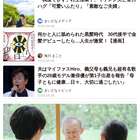
ハグ「可愛いふたり」「素敵なご夫婦」
まいどなメディア
2026.08.08
何かと人に舐められた黒髪時代 30代後半で金
髪デビューしたら…人生が激変！【漫画】
海川 まこと
2026.08.08
夫はマイファスHiro、義父母も義兄も超有名歌
手の28歳モデル兼俳優が第1子出産を報告「母
子ともに健康…日々、大切に過ごしたい」
まいどなトピック
2026.08.08