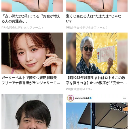
「占い師だけが知ってる〝お金が増え
宝くじ当たる人は“たまたま”じゃな
る人の共通点〟」
い?!
PR(合同会社デジタルファーム )
PR(合同会社デジタルファーム )
ガーターベルトで際立つ妖艶脚線美
【昭和43年以前生まれはロト６この数
フリーアナ森香澄がランジェリーモデ
字を買うべき】6つの数字が「完全一
ルに ｢PE...
致」する方...
PR(株式会社MURA)