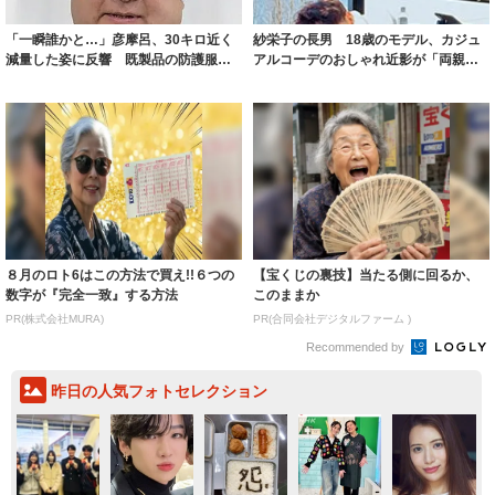
「一瞬誰かと…」彦摩呂、30キロ近く
紗栄子の長男 18歳のモデル、カジュ
減量した姿に反響 既製品の防護服が
アルコーデのおしゃれ近影が「両親の
着られると...
いいとこ取...
８月のロト6はこの方法で買え!!６つの
【宝くじの裏技】当たる側に回るか、
数字が『完全一致』する方法
このままか
PR(株式会社MURA)
PR(合同会社デジタルファーム )
Recommended by
昨日の人気フォトセレクション