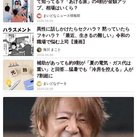
て知ってる？「あげる派」の4割が金額アッ
プ、相場はいくら？
まいどなニュース情報部
2026.08.09
異性に話しかけたらセクハラ？ 黙っていたら
フキハラ？ 「最近、生きるの難しい」令和の
職場で悩む上司【漫画】
海川 まこと
2026.08.09
補助があっても約9割が「夏の電気・ガス代は
重い」と回答…猛暑でも「冷房を控える」人が
7割超に
まいどなデータ
2026.08.08