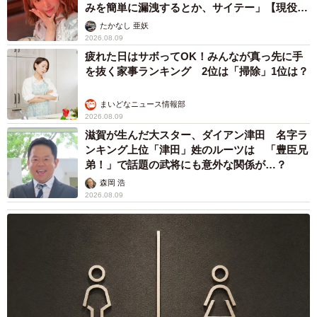
みを簡単に漏洩するとか、サイテー」【現役キ
ャストに取材】
たかなし 亜妖
2026.08.09
疲れた日はサボってOK！みんなが真っ先に手
を抜く家事ランキング 2位は「掃除」1位は？
まいどなニュース情報部
2026.08.09
滋賀が生んだ大スター、ダイアン津田 名字ラ
ンキング上位「津田」姓のルーツは 「豊臣兄
弟！」で話題の武将にも意外な関係が…？
森岡 浩
2026.08.09