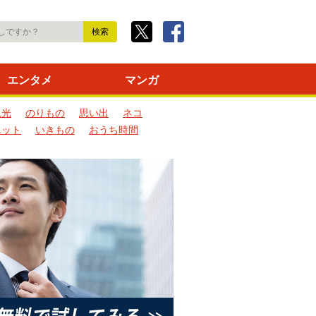
エンタメ
マンガ
観光
のりもの
思い出
ネコ
エット
いきもの
おうち時間