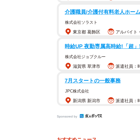
介護職員/介護付有料老人ホーム
9日になり、本人のインスタグラム
株式会社ソラスト
9日 97歳の生涯を閉じました」と
東京都 葛飾区
アルバイト・
た。 多くの皆様に笑いと喜びをお届
まいりました。 本当にたくさんの
時給UP 夜勤専属高時給!「超」
ものにしてくれました」と振り返り
株式会社ジョブクルー
滋賀県 草津市
派遣社員：時
7月スタートの一般事務
JPC株式会社
新潟県 新潟市
派遣社員：時給
Sponsored by
おすすめニュース