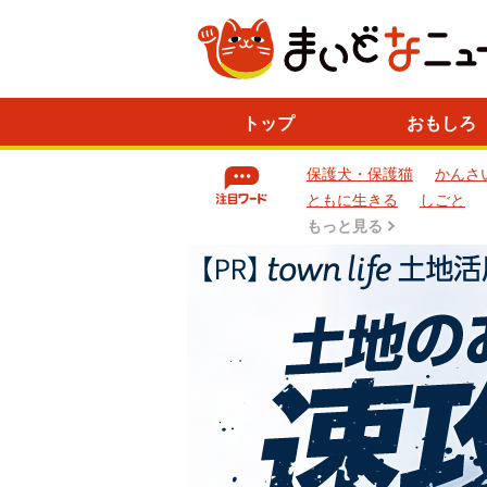
ニ
トップ
おもしろ
ュ
ー
保護犬・保護猫
かんさ
ス
一
ともに生きる
しごと
覧
もっと見る