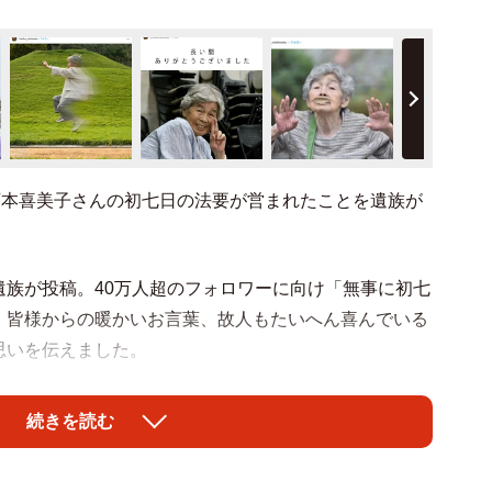
西本喜美子さんの初七日の法要が営まれたことを遺族が
族が投稿。40万人超のフォロワーに向け「無事に初七
 皆様からの暖かいお言葉、故人もたいへん喜んでいる
思いを伝えました。
空中移動するような躍動感のある一枚。多くのファン
続きを読む
け回っていそうです」「天国でもすてきな写真を撮って
…」「たくさんの笑顔と写真をありがとうございまし