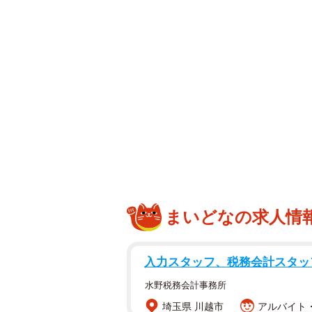
た」などの反応が寄せられています
ブラジル生まれ、美容師→競輪
西本さんは1928（昭和3）年ブラ
り、22歳で競輪選手に転身した異色
した。
写真を始めたのは72歳から。写真
る作品を次々と発表。ネットやテレ
と呼ばれるように。2021年には政
れたことも。
まいどなの求人情
今年に入り、入院することを伝えて
になったらまた写真を頑張ります」
入力スタッフ、税務会計スタッ
水野税務会計事務所
6月5日には桜並木をスマホで撮影
埼玉県 川越市
アルバイト・
れるかな〜」と投稿していました。