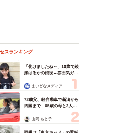
セスランキング
「化けましたね～」10歳で綾
瀬はるかの娘役→雰囲気ガラ
リの18歳に成長 「メイクで
雰囲気が」「宝塚に入れそ
まいどなメディア
う」
72歳父、軽自動車で新潟から
四国まで 65歳の母と2人で
3泊4日の旅 パーキングの休
憩まで分刻み… 「大学生で
山岡 もと子
も組まねえよ！」
両親は「東京キッド」の看板