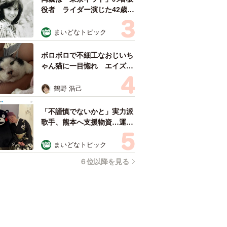
役者 ライダー演じた42歳元
俳優が再婚妻との「ウエディ
ングフォト」計画を明言
まいどなトピック
「センスあるカメラマン求
む」
ボロボロで不細工なおじいち
ゃん猫に一目惚れ エイズだ
し手がかかるけど…おうちで
暮らすと「おじ猫」だって可
鶴野 浩己
愛くなったよ！
「不謹慎でないかと」実力派
歌手、熊本へ支援物資…運搬
トラックの車体デザインにた
めらい 「痛いほど伝わる」
まいどなトピック
「行動され立派」
６位以降を見る