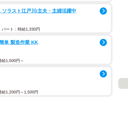
 ソラスト江戸川/主夫・主婦活躍中
を家族が更新。「かねてより病気療養中のところ 6月
伝え、「母は常に笑顔で作品創りを楽しんでおりまし
パート：時給1,330円
けしたいという思いから、 数多くの作品を生み出して
方々との出会いに恵まれ、母の第三の人生を本当に豊かな
簡単 製造作業 KK
ました。
給1,500円～
1,200円～1,500円