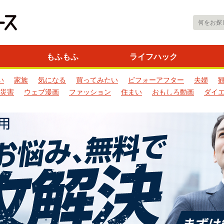
もふもふ
ライフハック
い
家族
気になる
買ってみたい
ビフォーアフター
夫婦
災害
ウェブ漫画
ファッション
住まい
おもしろ動画
ダイ