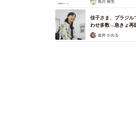
黒川 裕生
佳子さま、ブラジル
わせ多数→急きょ再
金井 かおる