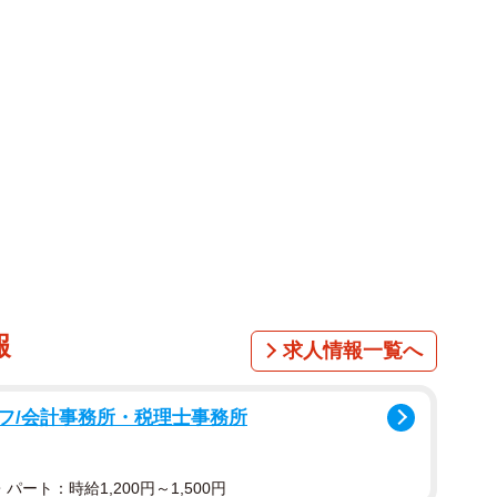
。
選手→写真家に
ジル生まれ。8歳のとき日本に帰国。18歳で美容師にな
の経歴の持ち主。結婚を機に引退し、3人の子を育てま
教室で学んだ画像編集ソフトを駆使してユーモアあふれ
ビなどでたびたび話題になり、「自撮りおばあちゃん」
府広報オンラインに「活躍する高齢者」として取り上げら
報
求人情報一覧へ
いましたが、5月には「足の痛みが取れて歩けるよう
と前向きな様子も。
フ/会計事務所・税理士事務所
する過去の写真をアップし、「来年も桜が見たいな〜見
パート：時給1,200円～1,500円