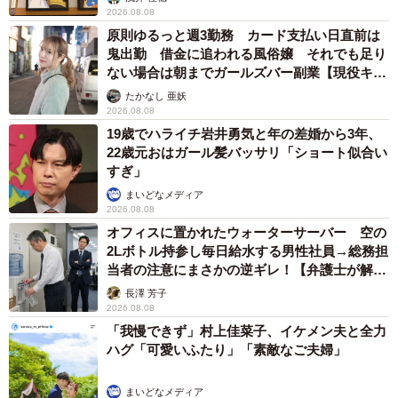
2026.08.08
原則ゆるっと週3勤務 カード支払い日直前は
鬼出勤 借金に追われる風俗嬢 それでも足り
ない場合は朝までガールズバー副業【現役キャ
ストに取材】
たかなし 亜妖
2026.08.08
19歳でハライチ岩井勇気と年の差婚から3年、
22歳元おはガール髪バッサリ「ショート似合い
すぎ」
まいどなメディア
2026.08.08
オフィスに置かれたウォーターサーバー 空の
2Lボトル持参し毎日給水する男性社員→総務担
当者の注意にまさかの逆ギレ！【弁護士が解
説】
長澤 芳子
2026.08.08
「我慢できず」村上佳菜子、イケメン夫と全力
ハグ「可愛いふたり」「素敵なご夫婦」
まいどなメディア