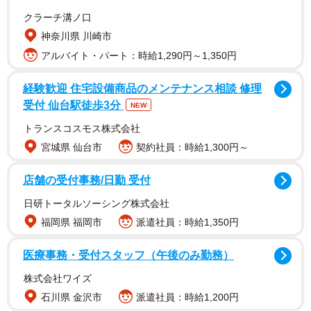
クラーチ溝ノ口
神奈川県 川崎市
アルバイト・パート：時給1,290円～1,350円
経験歓迎 住宅設備商品のメンテナンス相談 修理
受付 仙台駅徒歩3分
NEW
猫やヤギに囲まれて暮らすくるねこ大和さんは、仕事の都
トランスコスモス株式会社
合で10年以上ぶりに外泊をすることに。朝、動物たちのお
宮城県 仙台市
契約社員：時給1,300円～
世話をしてから出発し、翌日の夜に帰宅しました。する
と、家に帰ったくるねこ大和さんを見る猫の表情がいつも
店舗の受付事務/日勤 受付
と違います。
日研トータルソーシング株式会社
福岡県 福岡市
派遣社員：時給1,350円
医療事務・受付スタッフ（午後のみ勤務）
株式会社ワイズ
石川県 金沢市
派遣社員：時給1,200円