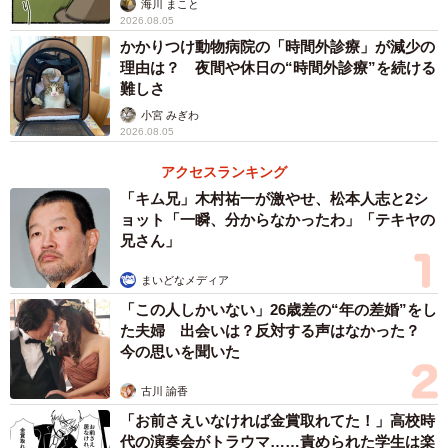
海川 まこと
2026.08.05
かかりつけ動物病院の「時間外診療」が減少の
4/19
理由は？ 夜間や休日の“時間外診療”を続ける
難しさ
1日会えないだけでこの悲しみよう（くるねこ大和さん提供）
小宮 みぎわ
2026.08.05
そしてもう1頭のヤギ・ボクちゃんは寂しさに耐えられなか
アクセスランキング
ったのか、くるねこ大和さんに頭を擦りつけるのを止めま
「キム兄」木村祐一が激やせ、松本人志と2シ
せん。この出来事から、外泊をすると動物たちに悪影響が
ョット「一瞬、分からなかったわ」「テキヤの
出ることを体感したくるねこ大和さんは、次の外出時は日
兄さん」
帰りにしようと決意します。
まいどなメディア
「この人しかいない」26歳差の“年の差婚”をし
た夫婦 出会いは？反対する声はなかった？
今の思いを聞いた
古川 諭香
「お前さえいなければ金賞取れてた！」高校時
代の演奏会がトラウマ……責められた学生は楽