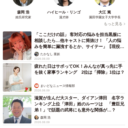
ん提供）
森岡 浩
ハイヒール・リンゴ
大江 篤
姓氏研究家
漫才師
園田学園女子大学学長
もっと見る
「ここだけの話」 客対応の悩みを担当黒服に
相談したら…他キャストに筒抜け！ 「人の悩
みを簡単に漏洩するとか、サイテー」【現役キ
ャストに取材】
たかなし 亜妖
2026.08.09
疲れた日はサボってOK！みんなが真っ先に手
を抜く家事ランキング 2位は「掃除」1位は？
6/19
まいどなニュース情報部
2026.08.09
図解ヤギのウンコ（くるねこ大和さん提供）
滋賀が生んだ大スター、ダイアン津田 名字ラ
ンキング上位「津田」姓のルーツは 「豊臣兄
そして次の外出の時は、朝に外出し夜に帰宅するように予
弟！」で話題の武将にも意外な関係が…？
定を組みました。しかし実際に予定を実行すると、寂しが
森岡 浩
2026.08.09
り屋のボクちゃんはくるねこ大和さんと離れたストレスか