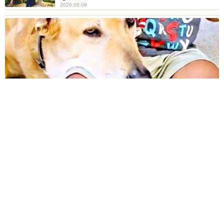
2026.08.08
12歳の愛犬に変化 1歳息子の膝で甘える初めて見せる姿に反
響 これまで「見守る立場」だったのに…「頭ポンポンが愛に
満ちている」「尊…」
梨木 香奈
2026.08.08
何かと人に舐められた黒髪時代 30代後半で金
髪デビューしたら…人生が激変！【漫画】