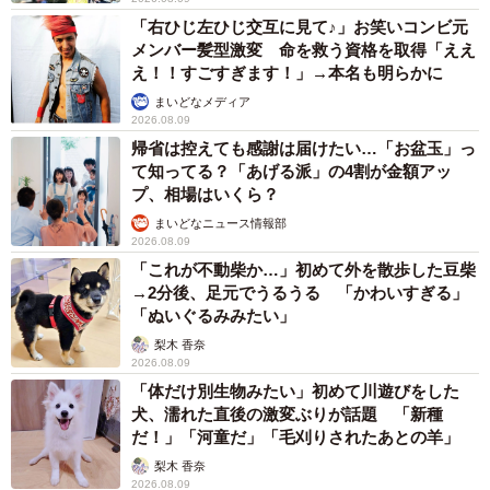
「右ひじ左ひじ交互に見て♪」お笑いコンビ元
メンバー髪型激変 命を救う資格を取得「ええ
え！！すごすぎます！」→本名も明らかに
7/19
まいどなメディア
2026.08.09
人間にも処方されるミヤBMはヤギにも使われる（くるねこ大和さん提
帰省は控えても感謝は届けたい…「お盆玉」っ
供）
て知ってる？「あげる派」の4割が金額アッ
プ、相場はいくら？
ーヤギちゃんのあげたお薬（ミヤBM）は人にも処方される
まいどなニュース情報部
2026.08.09
お薬ですよね。これを見てびっくりしました！お薬飲んだ
「これが不動柴か…」初めて外を散歩した豆柴
後はすぐに下痢は治りましたか？
→2分後、足元でうるうる 「かわいすぎる」
「ぬいぐるみみたい」
ミヤBMを知ったのは猫医者（猫の専門医）経由で、初めは
梨木 香奈
猫に処方されたものです。これが人も同じだと知らなかっ
2026.08.09
「体だけ別生物みたい」初めて川遊びをした
たので、私もびっくりしました（笑）。
犬、濡れた直後の激変ぶりが話題 「新種
だ！」「河童だ」「毛刈りされたあとの羊」
宮入菌は反芻動物の消化器の不調にとって、一撃必殺の特
梨木 香奈
効薬だそうです。体が慣れてしまわないようにするため、
2026.08.09