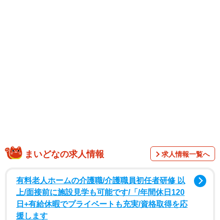
1/19
あまりに寂しがりすぎるヤギ・ボクちゃん（くるねこ大和さん提供）
まいどなの求人情報
求人情報一覧へ
有料老人ホームの介護職/介護職員初任者研修 以
上/面接前に施設見学も可能です/「/年間休日120
日+有給休暇でプライベートも充実/資格取得を応
援します