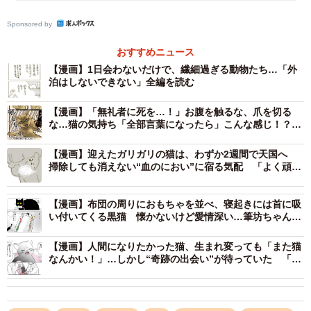
Sponsored by
おすすめニュース
【漫画】1日会わないだけで、繊細過ぎる動物たち…「外
2/19
泊はしないできない」全編を読む
猫の胡ねこ丸に顔を忘れられる（くるねこ大和さん提供）
【漫画】「無礼者に死を…！」お腹を触るな、爪を切る
な…猫の気持ち「全部言葉になったら」こんな感じ！？
共感続出の“猫目線マンガ”に反響
【漫画】迎えたガリガリの猫は、わずか2週間で天国へ
掃除しても消えない“血のにおい”に宿る気配 「よく頑張
ったね」手を合わせた瞬間にあふれた涙
【漫画】布団の周りにおもちゃを並べ、寝起きには首に吸
い付いてくる黒猫 懐かないけど愛情深い…筆坊ちゃんと
の愉快な日常
【漫画】人間になりたかった猫、生まれ変っても「また猫
なんかい！」…しかし“奇跡の出会い”が待っていた 「昔
飼ってた猫を思い出し号泣」感動の声続々
3/19