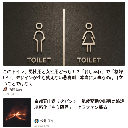
ら、完全な下痢をしてしまいます。以前外泊した際も、ボ
クちゃんはやや下痢気味になっていたため、今回は日帰り
にして正解だったと考えるくるねこ大和さんでした。当時
の様子について、実際にくるねこ大和さんに話を聞きまし
た。
日帰りにしても許されなかった…
ー前回のお出かけの時は10年ぶりの外泊とのことだったの
ですが、長く家を空けなかった理由はやはり動物たちの存
このトイレ、男性用と女性用どっち！？「おしゃれ」で「格好
在だったのでしょうか？
いい」デザインが生む笑えない悲喜劇 本当に大事なのは目立
つことではなく…
高野 朋美
そうです。特にここ10年以上はいつもシニアの猫がいるた
2026.08.09
め、ご飯や投薬（時間や順番）など細かいケアが必要で、
京都五山送り火ピンチ 気候変動や獣害に施設
老朽化「もう限界」 クラファン募る
これを夫がワンオペでやるのはかなりの負担なんです。な
ので外泊していませんでした。
浅井 佳穂
2026.08.09