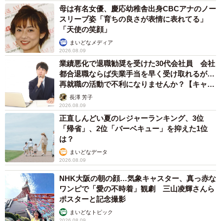
ー長年山羊と生活していると表情で感情がわかるのでしょ
母は有名女優、慶応幼稚舎出身CBCアナのノー
スリーブ姿「育ちの良さが表情に表れてる」
うか？
「天使の笑顔」
まいどなメディア
悲しい時には、声を出して泣くわけではないのですが、ず
2026.08.09
ーーーーーーっとついて回って頭をくっつけて動かないん
業績悪化で退職勧奨を受けた30代会社員 会社
です。
都合退職ならば失業手当を早く受け取れるが…
再就職の活動で不利になりませんか？【キャリ
アカウンセラーが解説】
長澤 芳子
悲しみをこらえてる感じがすごく伝わってきます。逆にエ
2026.08.09
ヘエヘは、これは誰が見てもわかるくらいめっちゃ笑って
正直しんどい夏のレジャーランキング、3位
ます。ヤギって笑うんですよ。
「帰省」、2位「バーベキュー」を抑えた1位
は？
まいどなデータ
2026.08.09
NHK大阪の朝の顔…気象キャスター、真っ赤な
ワンピで「愛の不時着」観劇 三山凌輝さんら
ポスターと記念撮影
まいどなトピック
2026.08.09