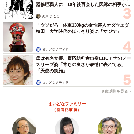
器修理職人に 10年後再会した因縁の相手から
思わぬ申し出【漫画】
海川 まこと
「ウソだろ」体重130kgの女性芸人オダウエダ
植田 大学時代のほっそり姿に「マジで」
まいどなメディア
母は有名女優、慶応幼稚舎出身CBCアナのノー
スリーブ姿「育ちの良さが表情に表れてる」
「天使の笑顔」
まいどなメディア
６位以降を見る
まいどなファミリー
（新着記事順）
5/19
日帰りだったのに前回よりも下痢がひどいボクちゃん（くるねこ大和さ