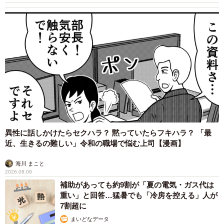
頻繁に使わないようにするくらいのレベルで、ボクちゃん
も半日もせずに完全復帰しました。
ちなみに猫にとってミヤBMはとんでもなく不味いらしく、
これがかかったフードは絶対食べません（笑）。
ー今回の日帰りでオレちゃんの態度はどうでしたか？また
怒っていたのでしょうか？
はい、怒ってました。不自然なくらいあっち向いて無視す
異性に話しかけたらセクハラ？ 黙っていたらフキハラ？ 「最
近、生きるの難しい」令和の職場で悩む上司【漫画】
るんですよ（笑）。
海川 まこと
＜くるねこ大和さん関連情報＞
2026.08.09
▽Instagram
補助があっても約9割が「夏の電気・ガス代は
重い」と回答…猛暑でも「冷房を控える」人が
https://www.instagram.com/kuru0214neko/
7割超に
▽ブログ
まいどなデータ