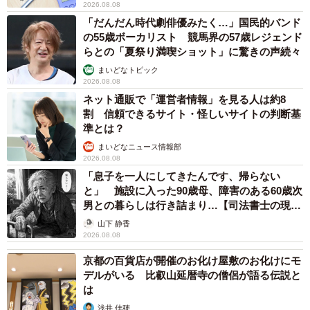
https://blog.goo.ne.jp/kuru0214
2026.08.08
「だんだん時代劇俳優みたく…」国民的バンド
の55歳ボーカリスト 競馬界の57歳レジェンド
らとの「夏祭り満喫ショット」に驚きの声続々
まいどなトピック
2026.08.08
ネット通販で「運営者情報」を見る人は約8
割 信頼できるサイト・怪しいサイトの判断基
準とは？
まいどなニュース情報部
2026.08.08
「息子を一人にしてきたんです、帰らない
と」 施設に入った90歳母、障害のある60歳次
男との暮らしは行き詰まり…【司法書士の現場
から】
山下 静香
2026.08.08
京都の百貨店が開催のお化け屋敷のお化けにモ
デルがいる 比叡山延暦寺の僧侶が語る伝説と
は
浅井 佳穂