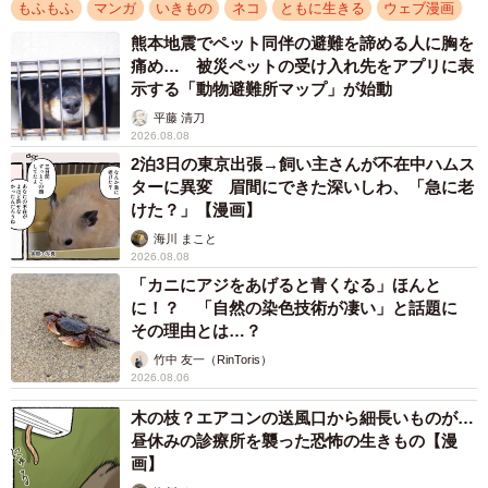
もふもふ
マンガ
いきもの
ネコ
ともに生きる
ウェブ漫画
ヤギのオレちゃんはあからさまに怒っている（くるねこ大和さん提供）
熊本地震でペット同伴の避難を諦める人に胸を
痛め… 被災ペットの受け入れ先をアプリに表
なんと猫たちのうちの一匹・胡ねこ丸は1日くるねこ大和さ
示する「動物避難所マップ」が始動
んの顔を見なかっただけで「ダレ？」忘れてしまったよう
平藤 清刀
な素振りを見せるのでした。さらにヤギのオレちゃんはそ
2026.08.08
っぽを向いて座り、尻尾を地面に叩きつけて「怒っていま
2泊3日の東京出張→飼い主さんが不在中ハムス
ターに異変 眉間にできた深いしわ、「急に老
すよ」とアピールします。
けた？」【漫画】
海川 まこと
2026.08.08
「カニにアジをあげると青くなる」ほんと
に！？ 「自然の染色技術が凄い」と話題に
その理由とは…？
竹中 友一（RinToris）
2026.08.06
木の枝？エアコンの送風口から細長いものが…
昼休みの診療所を襲った恐怖の生きもの【漫
画】