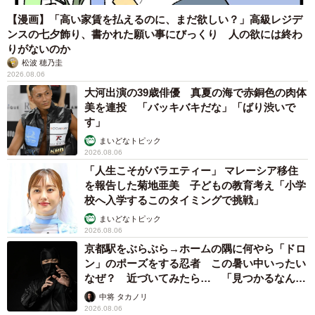
【漫画】「高い家賃を払えるのに、まだ欲しい？」高級レジデ
ンスの七夕飾り、書かれた願い事にびっくり 人の欲には終わ
りがないのか
松波 穂乃圭
2026.08.06
大河出演の39歳俳優 真夏の海で赤銅色の肉体
美を連投 「バッキバキだな」「ばり渋いで
す」
まいどなトピック
2026.08.06
「人生こそがバラエティー」 マレーシア移住
を報告した菊地亜美 子どもの教育考え「小学
校へ入学するこのタイミングで挑戦」
まいどなトピック
2026.08.06
京都駅をぶらぶら→ホームの隅に何やら「ドロ
ン」のポーズをする忍者 この暑い中いったい
なぜ？ 近づいてみたら… 「見つかるなんて
未熟」
中将 タカノリ
2026.08.06