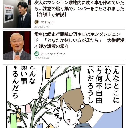
友人のマンション敷地内に度々車を停めていた
ら…注意の貼り紙でナンバーをさらされました
【弁護士が解説】
長澤 芳子
2026.08.07
愛車は総走行距離17万キロのホンダレジェン
ド 「どなたか欲しい方が居たら」 大御所漫
才師が譲渡の意向
まいどなトピック
2026.08.06