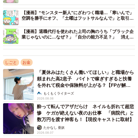
・営業職よりも、総務・経理・人事などのバックオフィス
業務に興味があること。ただし、面白そうな企業であれ
【漫画】“モンスター新人”にざわつく職場…「寒いんで」
空調を勝手にオフ、「土曜はフットサルなんで」と取引先
ば、営業からスタートしてマーケティングや企画などへキ
のお誘いも即断
ャリアアップする道も魅力に感じていること。
【漫画】退職代行を使われた上司の胸のうち「ブラック企
・将来的に転職につながるようなスキルを身につけたい一
業じゃないのに…なぜ？」「自分の能力不足？」 消えな
い消せない“罪悪感”
方で、残業はできるだけ少なく、休日はしっかり休めるメ
リハリある働き方を望んでいること。
しごと
お金
このような希望をもとに、さまざまな業種や規模の企業に
「夏休みはたくさん働いてほしい」と職場から
エントリーした結果、Aさんは最終的に2社から内定を得ま
頼まれた高2息子 バイトで稼ぎすぎると扶養
を外れて税金や保険料が上がる？【FPが解
した。ところが、その2社は「正反対」ともいえる条件でし
説】
もくもくライターズ
た。
2026.08.08
酔って転んでアザだらけ ネイルも折れて超悲
1社は、大手メーカーの子会社で、バックオフィス系の地域
惨 ケガが絶えない夜のお仕事 「病院代」と
数万円を渡す神客も！【現役キャストに取材】
総合職。希望勤務地での配属が確約され、将来的な転勤も
たかなし 亜妖
ないとされています（以下、A社）。
2026.08.07