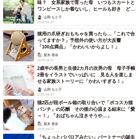
味？ 女系家族で育った母 いつもスカートと
ワンピースしか着ないし、ヒールも好き どの
へんが…
山岡 もと子
2026.08.07
猫用の爪研ぎおもちゃを買ったら…「これで合
ってますか？」予想外の使い方が大反響
「100点満点」「かわいいからよし！」
梨木 香奈
2026.08.07
2歳半の長男と生後2カ月の次男の母 母子手帳
2冊をイラストでいっぱいに 見る人を楽しま
せる家族ストーリーに「かわいすぎる！」
山岡 もと子
2026.08.07
猫2匹が段ボール箱の取り合いで「ポコスカ猫
パンチ」の応酬 その後の心温まる結末に「愛
～！」「おばちゃん泣きそうや…」
梨木 香奈
2026.08.07
「ちょっとババロアみたい」パートナーの誕生