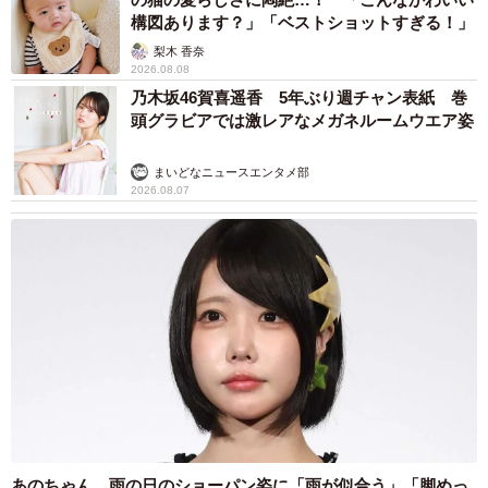
高専・短大卒：223,900円
構図あります？」「ベストショットすぎる！」
専門学校卒：222,800円
梨木 香奈
2026.08.08
高校卒：197,500円
乃木坂46賀喜遥香 5年ぶり週チャン表紙 巻
頭グラビアでは激レアなメガネルームウエア姿
いずれも前年比で3.9％〜5.7％の高い伸び率を示していま
す。
まいどなニュースエンタメ部
2026.08.07
とはいえ、初任給をUPできる企業ばかりではなく、企業間
の差は拡大しつつあります。ますます学生の「悩み」も増
えるのかもしれません。
【参考】
▽厚生労働省／令和６年賃金構造基本統計調査「新規学卒
者の学歴別にみた賃金」
https://www.mhlw.go.jp/toukei/itiran/roudou/chingin/kouzou/
z2024/dl/10.pdf
あのちゃん、雨の日のショーパン姿に「雨が似合う」「脚めっ