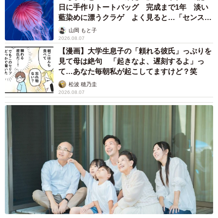
日に手作りトートバッグ 完成まで1年 淡い
藍染めに漂うクラゲ よく見ると…「センスす
ごい」
山岡 もと子
2026.08.07
【漫画】大学生息子の「頼れる彼氏」っぷりを
見て母は絶句 「起きなよ、遅刻するよ」っ
て…あなた毎朝私が起こしてますけど？笑
松波 穂乃圭
2026.08.07