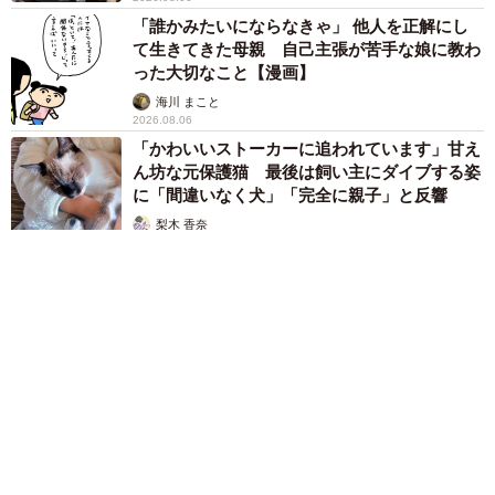
「誰かみたいにならなきゃ」 他人を正解にし
て生きてきた母親 自己主張が苦手な娘に教わ
った大切なこと【漫画】
海川 まこと
2026.08.06
「かわいいストーカーに追われています」甘え
ん坊な元保護猫 最後は飼い主にダイブする姿
に「間違いなく犬」「完全に親子」と反響
梨木 香奈
2026.08.06