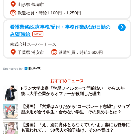
山形県 鶴岡市
「大手ばかり受けると、インターンに全滅することもある
派遣社員：時給1,100円～1,250円
から、身の丈に合った企業も受けた方がいいよ」
看護業務/医療事務/受付・事務作業/駅近/日勤の
といった先輩たちのアドバイスを受け、不安を抱えながら
み/高時給
NEW
も就職活動の情報収集を始めたそうです。
株式会社スーパーナース
千葉県 浦安市
派遣社員：時給1,600円
幸い、学生数の多い総合大学ということもあり、大学内で
開催される合同説明会やキャリアセンターの支援も充実し
Sponsored by
ており、Aさんはいくつかの企業と出会うことができまし
た。
おすすめニュース
Fラン大学出身「学歴フィルターで門前払い」から10年
後…大手企業からオファーが殺到した理由
Aさんが就職先に求めた希望は以下のようなものでした。
【漫画】「営業はムリだから“コーポレート志望”」ジョブ
・初任地はできれば実家から通える範囲が望ましいこと。
型採用が合う学生・合わない学生 その決め手とは？
将来的に転勤が必要になった場合も、手当があり、配属先
【漫画】「え、別に育休とらなくていいよ」妻にも義母に
が極端に不便な場所でなければ受け入れられること。
も言われて… 30代夫が拍子抜け、その本音は？