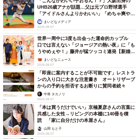
「こんなかわいい子おるん！？」大阪出身の
UHB26歳アナが話題…父は元プロ野球選手
「アイドルさんよりかわいい」「めちゃ爽や
か」
まいどなメディア
2026.08.07
世界一周中に3度も出会った運命的カップル
口では言えない「ジョージアの熱い夜」に「も
うやめぇや！」藤井が猛ツッコミ連発【新婚さ
ん】
まいどなニュース
2026.08.07
「即座に案内することが不可能です」レストラ
ンの入り口に大きな注意書き オートリザーブ
からの予約を拒否するお断りに賛同者続々
中将 タカノリ
2026.08.07
「本は買うだけでいい」京極夏彦さんの言葉に
共感した女性→リビングの本棚に140冊を積
読 「家に自分だけの本屋さん」
山岡 もと子
2026.08.07