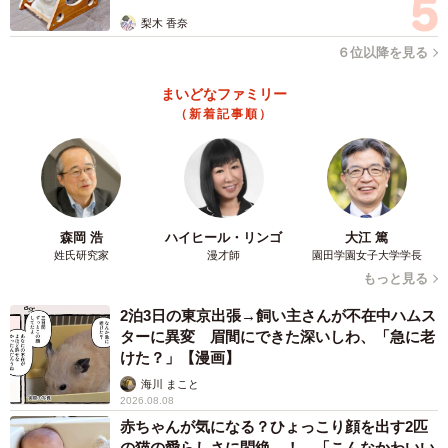
が一番の悩みなんです」
梨木 香奈
６位以降を見る
Aさんは、すでに両社に内定承諾書を提出しているため、ど
ちらの企業からも内々定者懇親会の案内が届いているとい
まいどなファミリー
います。
（新着記事順）
「最終的には両方の懇親会に参加して、同期の雰囲気で決
めることになるかもしれません」
森岡 浩
ハイヒール・リンゴ
大江 篤
Aさんの迷いは、もうしばらく続きそうです。
姓氏研究家
漫才師
園田学園女子大学学長
もっと見る
学歴別初任給の平均
2泊3日の東京出張→飼い主さんが不在中ハムス
2024（令和6）年の新規学卒者の平均初任給が発表されま
ターに異変 眉間にできた深いしわ、「急に老
けた？」【漫画】
した。
海川 まこと
2026.08.08
院卒：287,400円
赤ちゃんが気になる？ひょっこり顔を出す2匹
大卒：248,300円
の猫の愛らしさに悶絶…！ 「こんなかわいい