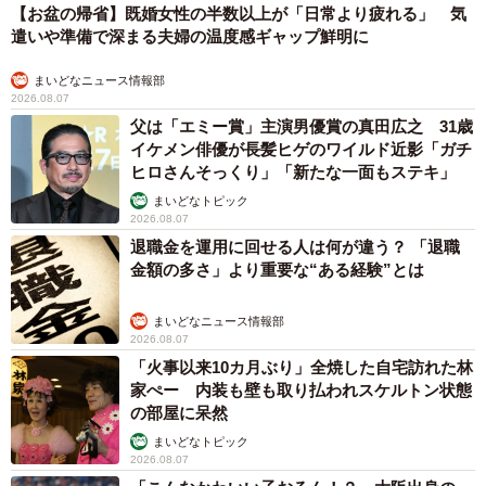
【お盆の帰省】既婚女性の半数以上が「日常より疲れる」 気
遣いや準備で深まる夫婦の温度感ギャップ鮮明に
まいどなニュース情報部
2026.08.07
父は「エミー賞」主演男優賞の真田広之 31歳
イケメン俳優が長髪ヒゲのワイルド近影「ガチ
ヒロさんそっくり」「新たな一面もステキ」
まいどなトピック
2026.08.07
退職金を運用に回せる人は何が違う？ 「退職
金額の多さ」より重要な“ある経験”とは
まいどなニュース情報部
2026.08.07
「火事以来10カ月ぶり」全焼した自宅訪れた林
家ぺー 内装も壁も取り払われスケルトン状態
の部屋に呆然
まいどなトピック
2026.08.07