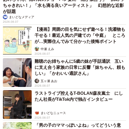
ちゃきれい！」「水も滴る良いアーティスト」 幻想的な近影
が話題
まいどなメディア
2026.08.07
【漫画】周囲の目を気にせず遊べる！洗濯物も
干せる！最近人気の戸建ての「中庭」 ところ
が…実際住んでみて分かった後悔ポイント
中瀬 えみ
2026.08.07
難聴のお姉ちゃんに5歳の妹が手話通訳 互い
に支え合う家族の日常に反響「妹ちゃん、頼も
しい」「かわいい通訳さん」
五ヶ瀬 あお
2026.08.07
ラストライブ控えるT-BOLAN森友嵐士 にし
たん社長がTikTok内で独占インタビュー
まいどなニュース
2026.08.07
「男の子のママっぽいよね」ってどういう意