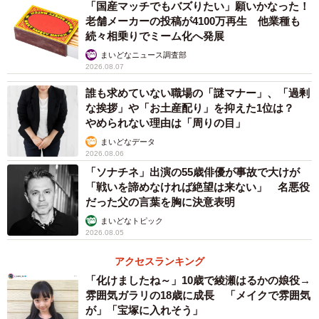
「国産マッチでもバズりたい」願いかなった！
もう1社は、初任配属地が入社後の研修を経て決まる大手の
老舗メーカーの投稿が4100万再生 他業種も
専門商社。営業職での内定が出やすいと先輩に聞き、営業
続々相乗りでミーム化へ発展
職で応募。将来的にマーケティングなどへの配属の可能性
まいどなニュース調査部
2026.08.07
もあるとされる総合職採用でした（以下、B社）。
誰も求めていない職場の「謎マナー」、「過剰
な挨拶」や「お土産配り」を抑えた1位は？
業界も職種も勤務地も異なるこの2社の間で、Aさんは大い
やめられない理由は「周りの目」
に悩んでいます。
まいどなデータ
2026.08.06
「ソナチネ」出演の55歳俳優が事故で大けが
「戦いを諦めなければ絶望は来ない」 名悪役
だった父の言葉を胸に決意表明
まいどなトピック
2026.08.05
アクセスランキング
「化けましたね～」10歳で綾瀬はるかの娘役→
雰囲気ガラリの18歳に成長 「メイクで雰囲気
が」「宝塚に入れそう」