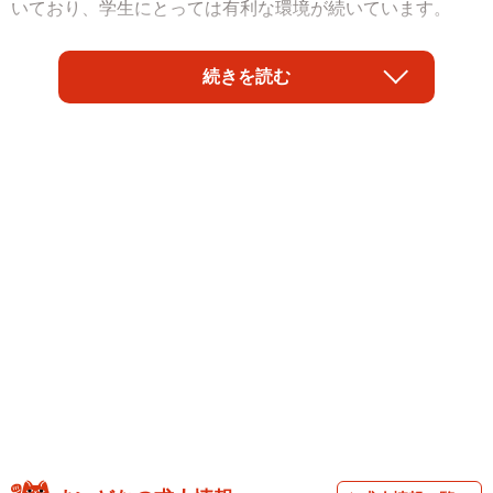
いており、学生にとっては有利な環境が続いています。
「まずは身の丈に合った会社の早期選考で内定を確保し、
続きを読む
本選考でチャレンジ企業を受ける」「いくつか内定をもら
ってから、福利厚生や職場環境、給与を比較して決める」
など、就職氷河期を経験した世代からすると、うらやまし
く感じるような話も多く聞かれます。
とはいえ、人生の重大な岐路となる企業選びは、今のよう
な恵まれた環境にある学生にとっても悩ましいものです。
各企業が自社の魅力を積極的にアピールするなか、何を優
先して選ぶべきか迷う学生も少なくありません。