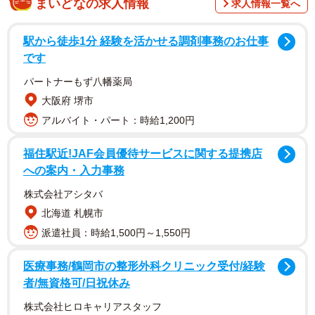
まいどなの求人情報
求人情報一覧へ
駅から徒歩1分 経験を活かせる調剤事務のお仕事
です
パートナーもず八幡薬局
大阪府 堺市
アルバイト・パート：時給1,200円
内定をもらったのは…まったく正反対な2社
福住駅近!JAF会員優待サービスに関する提携店
関東在住のAさん（20代・文系）は、全国的に知られる中
への案内・入力事務
堅私立大学に通う学生です。就職を意識し始めたのは、サ
株式会社アシタバ
ークルの1学年上の先輩たちから「第一志望に内定をもらっ
北海道 札幌市
た」「今のところ3社から内定をもらっているけれど、本命
派遣社員：時給1,500円～1,550円
はこれから」といった話を聞くようになった、大学2年の冬
頃のことでした。
医療事務/鶴岡市の整形外科クリニック受付/経験
者/無資格可/日祝休み
「3年の夏にはサマーインターンに参加して、早期選考をい
株式会社ヒロキャリアスタッフ
くつか受けておいたほうがいいよ」