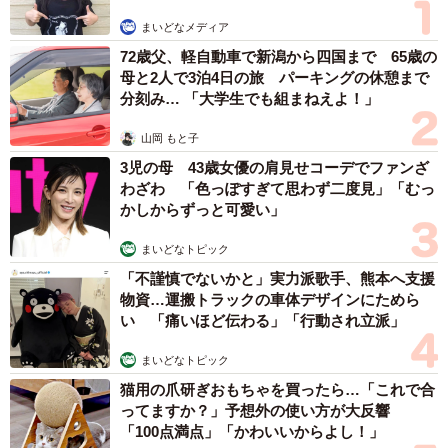
まいどなメディア
72歳父、軽自動車で新潟から四国まで 65歳の
母と2人で3泊4日の旅 パーキングの休憩まで
2/6
分刻み… 「大学生でも組まねえよ！」
山岡 もと子
初任給の差は「5万円」…どっちの会社を取るべ
3児の母 43歳女優の肩見せコーデでファンざ
きか
わざわ 「色っぽすぎて思わず二度見」「むっ
「職種や勤務地のことを考えればA社です。でもA社は子会
かしからずっと可愛い」
社だし、正直なところオフィスも地味なんです。一方で、B
まいどなトピック
社は業界大手だし、マーケティングへの配属もあり得ると
「不謹慎でないかと」実力派歌手、熊本へ支援
聞いています。とはいえ営業の仕事や転勤など不安は尽き
物資…運搬トラックの車体デザインにためら
ません」
い 「痛いほど伝わる」「行動され立派」
まいどなトピック
と語るAさん。でも理由はそれだけではないようです。
猫用の爪研ぎおもちゃを買ったら…「これで合
ってますか？」予想外の使い方が大反響
「実は、初任給がB社のほうが5万円高いんです。実はそれ
「100点満点」「かわいいからよし！」