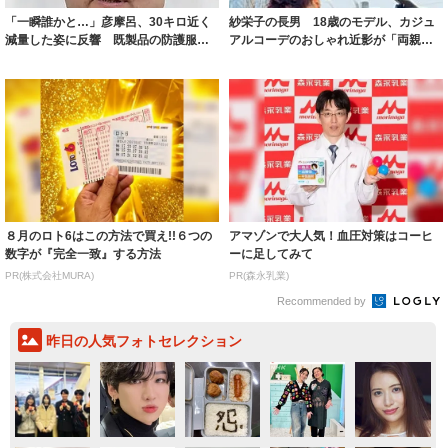
「一瞬誰かと…」彦摩呂、30キロ近く
紗栄子の長男 18歳のモデル、カジュ
減量した姿に反響 既製品の防護服が
アルコーデのおしゃれ近影が「両親の
着られると...
いいとこ取...
８月のロト6はこの方法で買え!!６つの
アマゾンで大人気！血圧対策はコーヒ
数字が『完全一致』する方法
ーに足してみて
PR(株式会社MURA)
PR(森永乳業)
Recommended by
昨日の人気フォトセレクション