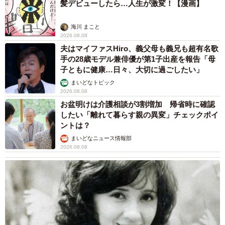
髪デビューしたら…人生が激変！【漫画】
海川 まこと
2026.08.08
夫はマイファスHiro、義父母も義兄も超有名歌
手の28歳モデル兼俳優が第1子出産を報告「母
子ともに健康…日々、大切に過ごしたい」
まいどなトピック
2026.08.08
お盆明けは介護相談が3割増加 帰省時に確認
したい「離れて暮らす親の異変」チェックポイ
ントは？
まいどなニュース情報部
2026.08.08