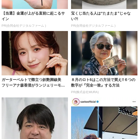
【当選】金運が上がる直前に起こるサ
宝くじ当たる人は“たまたま”じゃな
イン
い?!
PR(合同会社デジタルファーム )
PR(合同会社デジタルファーム )
ガーターベルトで際立つ妖艶脚線美
８月のロト6はこの方法で買え!!６つの
フリーアナ森香澄がランジェリーモデ
数字が『完全一致』する方法
ルに ｢PE...
PR(株式会社MURA)