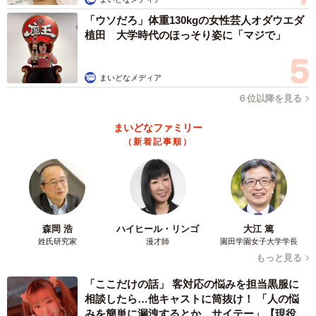
「ウソだろ」体重130kgの女性芸人オダウエダ
植田 大学時代のほっそり姿に「マジで」
まいどなメディア
６位以降を見る
まいどなファミリー
（新着記事順）
森岡 浩
ハイヒール・リンゴ
大江 篤
姓氏研究家
漫才師
園田学園女子大学学長
もっと見る
「ここだけの話」 客対応の悩みを担当黒服に
相談したら…他キャストに筒抜け！ 「人の悩
みを簡単に漏洩するとか、サイテー」【現役キ