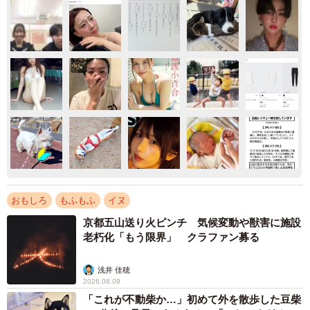
おもしろ
もふもふ
イヌ
京都五山送り火ピンチ 気候変動や獣害に施設
老朽化「もう限界」 クラファン募る
浅井 佳穂
2026.08.09
「これが不動柴か…」初めて外を散歩した豆柴