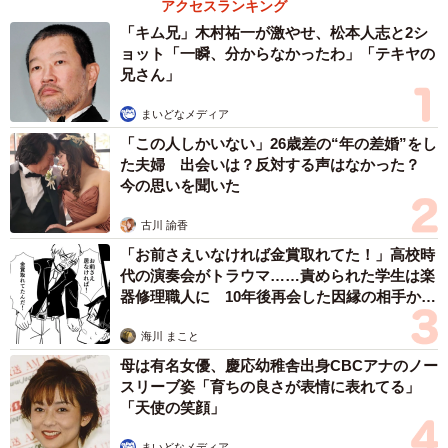
アクセスランキング
「キム兄」木村祐一が激やせ、松本人志と2シ
ョット「一瞬、分からなかったわ」「テキヤの
兄さん」
まいどなメディア
「この人しかいない」26歳差の“年の差婚”をし
た夫婦 出会いは？反対する声はなかった？
今の思いを聞いた
古川 諭香
「お前さえいなければ金賞取れてた！」高校時
代の演奏会がトラウマ……責められた学生は楽
器修理職人に 10年後再会した因縁の相手から
思わぬ申し出【漫画】
海川 まこと
母は有名女優、慶応幼稚舎出身CBCアナのノー
スリーブ姿「育ちの良さが表情に表れてる」
「天使の笑顔」
まいどなメディア