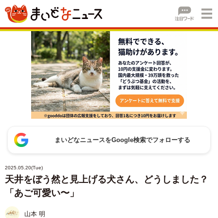
まいどなニュースをGoogle検索でフォローする
2025.05.20(Tue)
天井をぼう然と見上げる犬さん、どうしました？
「あご可愛い〜」
山本 明