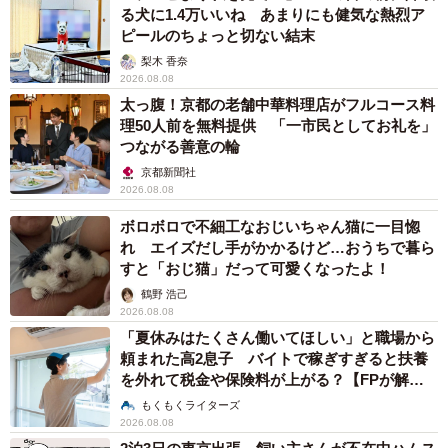
る犬に1.4万いいね あまりにも健気な熱烈ア
ピールのちょっと切ない結末
梨木 香奈
2026.08.08
太っ腹！京都の老舗中華料理店がフルコース料
理50人前を無料提供 「一市民としてお礼を」
つながる善意の輪
京都新聞社
2026.08.08
ボロボロで不細工なおじいちゃん猫に一目惚
れ エイズだし手がかかるけど…おうちで暮ら
すと「おじ猫」だって可愛くなったよ！
鶴野 浩己
2026.08.08
「夏休みはたくさん働いてほしい」と職場から
頼まれた高2息子 バイトで稼ぎすぎると扶養
を外れて税金や保険料が上がる？【FPが解
説】
もくもくライターズ
2026.08.08