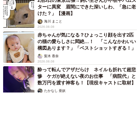
2泊3日の東京出張→飼い主さんが不在中ハムス
ターに異変 眉間にできた深いしわ、「急に老
けた？」【漫画】
海川 まこと
2026.08.08
赤ちゃんが気になる？ひょっこり顔を出す2匹
の猫の愛らしさに悶絶…！ 「こんなかわいい
構図あります？」「ベストショットすぎる！」
梨木 香奈
2026.08.08
酔って転んでアザだらけ ネイルも折れて超悲
惨 ケガが絶えない夜のお仕事 「病院代」と
数万円を渡す神客も！【現役キャストに取材】
たかなし 亜妖
2026.08.07