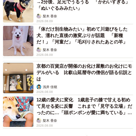
→2分後、足元でうるうる 「かわいすぎる」
「ぬいぐるみみたい」
梨木 香奈
2026.08.09
「体だけ別生物みたい」初めて川遊びをした
犬、濡れた直後の激変ぶりが話題 「新種
だ！」「河童だ」「毛刈りされたあとの羊」
梨木 香奈
2026.08.09
京都の百貨店が開催のお化け屋敷のお化けにモ
デルがいる 比叡山延暦寺の僧侶が語る伝説と
は
浅井 佳穂
2026.08.08
12歳の愛犬に変化 1歳息子の膝で甘える初め
て見せる姿に反響 これまで「見守る立場」だ
ったのに…「頭ポンポンが愛に満ちている」
「尊…」
梨木 香奈
2026.08.08