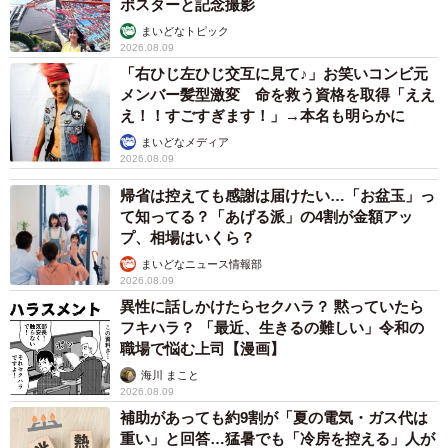
ポスターと記念撮影
まいどなトピック
2026.08.09
「右ひじ左ひじ交互に見て♪」お笑いコンビ元
メンバー髪型激変 命を救う資格を取得「ええ
え！！すごすぎます！」→本名も明らかに
まいどなメディア
2026.08.09
帰省は控えても感謝は届けたい…「お盆玉」っ
て知ってる？「あげる派」の4割が金額アッ
プ、相場はいくら？
まいどなニュース情報部
2026.08.09
異性に話しかけたらセクハラ？ 黙っていたら
フキハラ？ 「最近、生きるの難しい」令和の
職場で悩む上司【漫画】
海川 まこと
2026.08.09
補助があっても約9割が「夏の電気・ガス代は
重い」と回答…猛暑でも「冷房を控える」人が