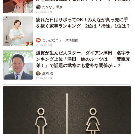
ャストに取材】
たかなし 亜妖
2026.08.09
疲れた日はサボってOK！みんなが真っ先に手
を抜く家事ランキング 2位は「掃除」1位は？
まいどなニュース情報部
2026.08.09
滋賀が生んだ大スター、ダイアン津田 名字ラ
ンキング上位「津田」姓のルーツは 「豊臣兄
弟！」で話題の武将にも意外な関係が…？
森岡 浩
2026.08.09