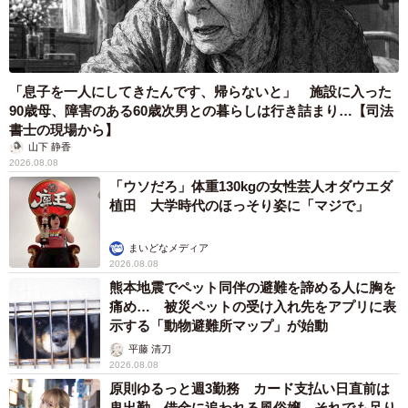
「息子を一人にしてきたんです、帰らないと」 施設に入った
90歳母、障害のある60歳次男との暮らしは行き詰まり…【司法
書士の現場から】
山下 静香
2026.08.08
「ウソだろ」体重130kgの女性芸人オダウエダ
植田 大学時代のほっそり姿に「マジで」
まいどなメディア
2026.08.08
熊本地震でペット同伴の避難を諦める人に胸を
痛め… 被災ペットの受け入れ先をアプリに表
示する「動物避難所マップ」が始動
平藤 清刀
2026.08.08
原則ゆるっと週3勤務 カード支払い日直前は
鬼出勤 借金に追われる風俗嬢 それでも足り