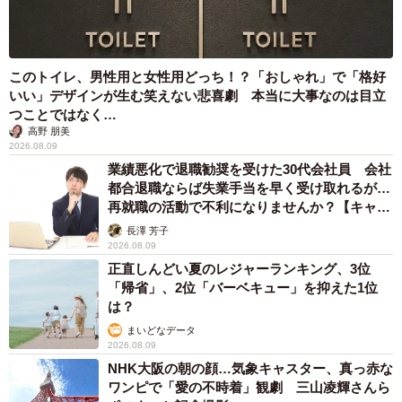
このトイレ、男性用と女性用どっち！？「おしゃれ」で「格好
いい」デザインが生む笑えない悲喜劇 本当に大事なのは目立
つことではなく…
高野 朋美
2026.08.09
業績悪化で退職勧奨を受けた30代会社員 会社
都合退職ならば失業手当を早く受け取れるが…
再就職の活動で不利になりませんか？【キャリ
アカウンセラーが解説】
長澤 芳子
2026.08.09
正直しんどい夏のレジャーランキング、3位
「帰省」、2位「バーベキュー」を抑えた1位
は？
まいどなデータ
2026.08.09
NHK大阪の朝の顔…気象キャスター、真っ赤な
ワンピで「愛の不時着」観劇 三山凌輝さんら