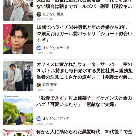
ない場合は朝までガールズバー副業【現役キャ
ストに取材】
たかなし 亜妖
2026.08.08
19歳でハライチ岩井勇気と年の差婚から3年、
22歳元おはガール髪バッサリ「ショート似合い
すぎ」
まいどなメディア
2026.08.08
オフィスに置かれたウォーターサーバー 空の
2Lボトル持参し毎日給水する男性社員→総務担
当者の注意にまさかの逆ギレ！【弁護士が解
説】
長澤 芳子
2026.08.08
「我慢できず」村上佳菜子、イケメン夫と全力
ハグ「可愛いふたり」「素敵なご夫婦」
まいどなメディア
2026.08.08
何かと人に舐められた黒髪時代 30代後半で金