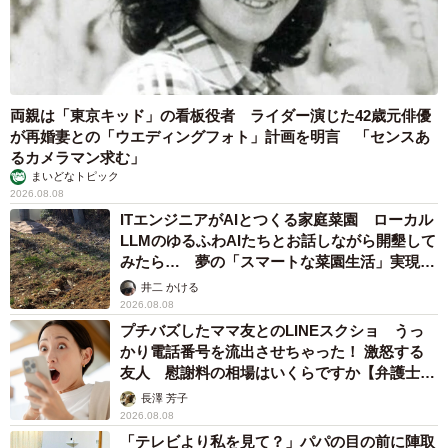
両親は「東京キッド」の看板役者 ライダー演じた42歳元俳優
が再婚妻との「ウエディングフォト」計画を明言 「センスあ
るカメラマン求む」
まいどなトピック
2026.08.08
ITエンジニアがAIとつくる家庭菜園 ローカル
LLMのゆるふわAIたちとお話しながら開墾して
みたら… 夢の「スマートな菜園生活」実現な
るか
井二 かける
2026.08.08
プチバズしたママ友とのLINEスクショ うっ
かり電話番号を流出させちゃった！ 激怒する
友人 慰謝料の相場はいくらですか【弁護士が
解説】
長澤 芳子
2026.08.08
「テレビより私を見て？」パパの目の前に陣取