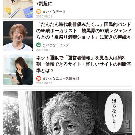
7割超に
まいどなデータ
2026.08.08
「だんだん時代劇俳優みたく…」国民的バンド
の55歳ボーカリスト 競馬界の57歳レジェンド
らとの「夏祭り満喫ショット」に驚きの声続々
まいどなトピック
2026.08.08
ネット通販で「運営者情報」を見る人は約8
割 信頼できるサイト・怪しいサイトの判断基
準とは？
まいどなニュース情報部
2026.08.08