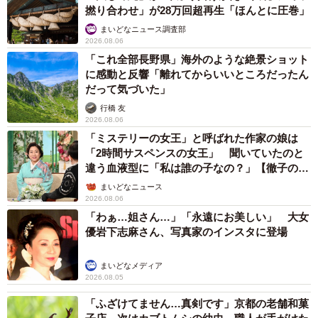
撚り合わせ」が28万回超再生「ほんとに圧巻」
まいどなニュース調査部
2026.08.06
「これ全部長野県」海外のような絶景ショット
に感動と反響「離れてからいいところだったん
だって気づいた」
11/67
行橋 友
ファミレスの次はコンビニでアイスを買うことに10 ©️芳野嗣/講談社
2026.08.06
「ミステリーの女王」と呼ばれた作家の娘は
「2時間サスペンスの女王」 聞いていたのと
違う血液型に「私は誰の子なの？」【徹子の部
屋】
まいどなニュース
2026.08.06
「わぁ…姐さん…」「永遠にお美しい」 大女
優岩下志麻さん、写真家のインスタに登場
まいどなメディア
2026.08.05
「ふざけてません…真剣です」京都の老舗和菓