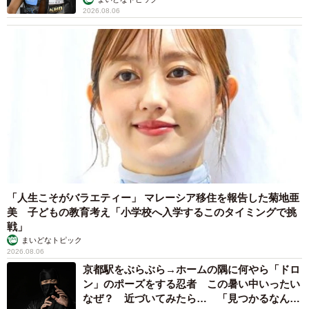
2026.08.06
「人生こそがバラエティー」 マレーシア移住を報告した菊地亜
美 子どもの教育考え「小学校へ入学するこのタイミングで挑
戦」
まいどなトピック
6/67
2026.08.06
京都駅をぶらぶら→ホームの隅に何やら「ドロ
隣の部屋で起こっていることを察する私 ©️芳野嗣/講談社
ン」のポーズをする忍者 この暑い中いったい
なぜ？ 近づいてみたら… 「見つかるなんて