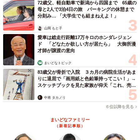
72歳父、軽自動車で新潟から四国まで 65歳の
母と2人で3泊4日の旅 パーキングの休憩まで
分刻み… 「大学生でも組まねえよ！」
4/67
山岡 もと子
扉の前に座っている隣人の息子 ©️芳野嗣/講談社
愛車は総走行距離17万キロのホンダレジェン
ド 「どなたか欲しい方が居たら」 大御所漫
才師が譲渡の意向
まいどなトピック
83歳父が骨折で入院 ３カ月の病院生活があま
りに退屈で「画用紙と色鉛筆持ってこい！」→
スケッチブックを見た家族が仰天「これ、売れ
ますよ…」
中将 タカノリ
６位以降を見る
まいどなファミリー
（新着記事順）
5/67