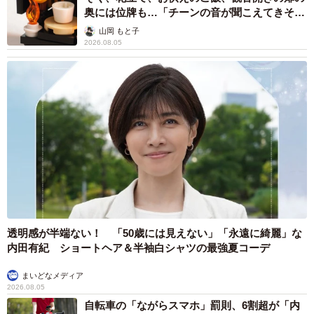
奥には位牌も…「チーンの音が聞こえてきそ
う」
山岡 もと子
2026.08.05
13/67
ファミレスの次はコンビニでアイスを買うことに12 ©️芳野嗣/講談社
次の日、私は彼の名前を聞こうと思うも、そのまま再会す
ることなく隣の部屋は空室に。それから4年後、偶然にも私
と息子は再会。それをきっかけに、息子は月に1度の頻度で
透明感が半端ない！ 「50歳には見えない」「永遠に綺麗」な
私が働く美容院に来るようになりました。
内田有紀 ショートヘア＆半袖白シャツの最強夏コーデ
まいどなメディア
2026.08.05
自転車の「ながらスマホ」罰則、6割超が「内