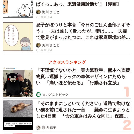
ぱくっ…あっ、来週健康診断だ！【漫画】
安アパートに引っ越してきた私 ©️芳野嗣/講談社
海川 まこと
2026.08.04
ある日、コンビニで買い物を済ませてアパートに戻ってく
息子がぽつりと本音「今日のごはん全部まずそ
ると、隣人の制服を着た息子が扉の前で座り込んでおり、
う」 →夫は厳しく叱ったが、妻は…… 夫婦
彼は「うちの鍵失くしちゃって」と言います。私は「そう
で意見がまっぷたつに、これは家庭環境の差？
【漫画】
なんですね…」と言葉を返したところ、「なんでガキに敬
海川 まこと
2026.08.04
語？」「どうもありがとで～す」と返答する隣人の息子。
私は、すぐさま「ニガテなタイプだ」と感じるのでした。
アクセスランキング
「不謹慎でないかと」実力派歌手、熊本へ支援
物資…運搬トラックの車体デザインにためら
い 「痛いほど伝わる」「行動され立派」
まいどなトピック
「そのままにしといてください」道路で動けな
い猫を前に返された一言… 懸命に生きようと
した4日間 「命の重さはみんな同じ」保護団
体代表の訴え
渡辺 晴子