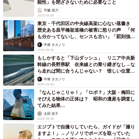
能性」を閉ざさないために必要なこと
平藤 清刀
2026.08.06
東京・千代田区の中央線高架に心ない落書き
歴史ある昌平橋架道橋の被害に怒りの声 「何
も分かってないし、センスも古い」「罰則強化
して」
中将 タカノリ
2026.08.06
もしかすると「下山ダッシュ」 リニア中央新
幹線の長野県駅 在来線との乗り継ぎなし→な
10/67
ら走れば間に合うんじゃない？ 惜しい位置関
ファミレスの次はコンビニでアイスを買うことに ©️芳野嗣/講談社
係が反響
中将 タカノリ
2026.08.06
私がコンビニでチューブ型のアイスを買ってあげると、そ
「なんじゃこりゃ！」「ロボ？」大阪・梅田に
そびえる物体の正体は？ 昭和の遺産を調査し
の半分を差し出す息子。そして、「空がさあ」「めっちゃ
てみた結果…
綺麗なんだよね」と言って公園に誘います。さらに公園の
太田 浩子
すべり台にのぼり、そこから空を眺める2人。そこには彼の
2026.08.06
言う通り、絶景の夕焼けが広がっていたのでした。
エジプトで自撮りしていたら、ガイドが「撮り
ますよ！」→ノリノリでポーズを取っていた