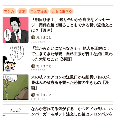
マンガ
家族
ウェブ漫画
ともに生きる
「明日ひま？」 知り合いから唐突なメッセー
ジ 用件次第で断ることもできる賢い返信文と
2/67
は？【漫画】
海川 まこと
事件が起きたのは私が好きな場所だった学校裏の小さな雑木林 ©️芳野
2026.08.06
嗣/講談社
「誰かみたいにならなきゃ」 他人を正解にし
て生きてきた母親 自己主張が苦手な娘に教わ
った大切なこと【漫画】
海川 まこと
2026.08.06
木の枝？エアコンの送風口から細長いものが…
昼休みの診療所を襲った恐怖の生きもの【漫
画】
海川 まこと
2026.08.05
なんか忘れてる気がする かつ丼ドカ食い、ハ
3/67
ンバーガー＆ポテト注文した後はメロンパンを