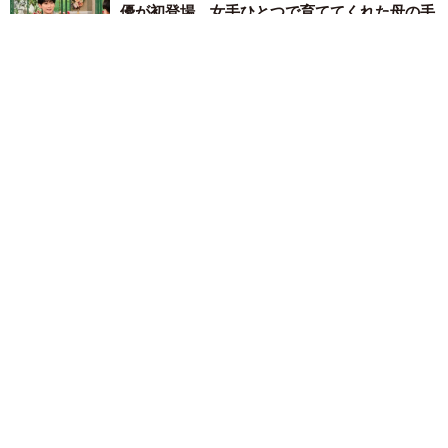
優が初登場 女手ひとつで育ててくれた母の手
伝いで料理人を夢見たことも【徹子の部屋】
まいどなニュース
2026.08.05
【2026上半期タレントCM起用社数ランキング】今田美桜と大
谷翔平を僅差で抑えた1位は？
まいどなニュース情報部
2026.08.05