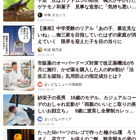
子店 次はカブトムシの幼虫 職人が手がけた
ゲテモノ和菓子 見事な造形に「気持ち悪いく
12/67
らいリアル」
中将 タカノリ
2026.08.05
ファミレスの次はコンビニでアイスを買うことに11 ©️芳野嗣/講談社
【漫画】中学受験のリアル「あの子、最近見な
いね」…御三家を目指していたはずの家庭が消
私は学生時代に好きだった小さな雑木林の木漏れ日を思い
えていく 限界を迎えた子を目の当りに
出し、涙を流してしまいます。続けて息子に自身の暴行さ
松波 穂乃圭
れた過去を語って「大人なのにヤバいね こんなに泣いたり
2026.08.05
市販薬のオーバードーズ対策で改正薬機法が5
しちゃって」と語る私。そんな彼女の様子に、息子は「ヤ
月に施行、かぜ薬を購入した人の約6割が「法
バいとダメなの」「いいじゃん 今日アイス美味かったよ」
改正を認知」乱用防止の指定成分とは？
と話し、さらに自論を語ったあと「憂鬱じゃなくてもいい
まいどなニュース情報部
かもって あんたが空を綺麗だって言ってくれて思った」
2026.08.05
紗栄子の長男 18歳のモデル、カジュアルコー
「怖いままでもアイスは美味しいし、空は綺麗だ」と続け
デのおしゃれ近影が「両親のいいとこ取りの美
ました。
しいお顔立ち」 9歳に渡英し全寮制カレッジ
で学ぶ
まいどなメディア
2026.08.05
たった50パーツのレゴで作った極小仏壇 ろう
そく、花立て、お供えのご飯、観音開きの扉の