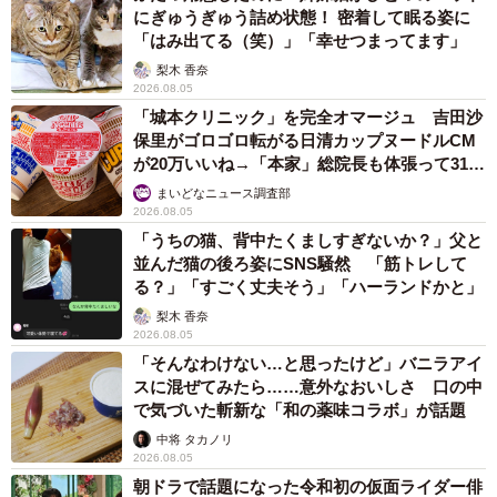
にぎゅうぎゅう詰め状態！ 密着して眠る姿に
「はみ出てる（笑）」「幸せつまってます」
梨木 香奈
2026.08.05
「城本クリニック」を完全オマージュ 吉田沙
15/67
保里がゴロゴロ転がる日清カップヌードルCM
が20万いいね→「本家」総院長も体張って31万
ファミレスの次はコンビニでアイスを買うことに14 ©️芳野嗣/講談社
いいね
まいどなニュース調査部
2026.08.05
ある日、いつものように私が息子の髪をカットしている
「うちの猫、背中たくましすぎないか？」父と
並んだ猫の後ろ姿にSNS騒然 「筋トレして
と、彼は「俺みたいなやつが こんな洒落た店に来てんの変
る？」「すごく丈夫そう」「ハーランドかと」
じゃない？」と尋ねます。そして、私は昔の彼の姿を思い
梨木 香奈
出しながらも、「変じゃないよ」「寝起きしてれば 髪の毛
2026.08.05
くらい伸びるもん」と応えるのでした。
「そんなわけない…と思ったけど」バニラアイ
スに混ぜてみたら……意外なおいしさ 口の中
で気づいた斬新な「和の薬味コラボ」が話題
中将 タカノリ
2026.08.05
朝ドラで話題になった令和初の仮面ライダー俳