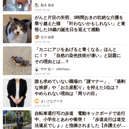
梨木 香奈
2026.08.06
がんと片目の失明、3時間おきの壮絶な介護を
乗り越えた猫 「叶わないかもしれない」と覚
悟した19歳の誕生日を迎えて感動
7/67
古川 諭香
2026.08.06
明日、会うことになる2人 ©️芳野嗣/講談社
「カニにアジをあげると青くなる」ほんと
に！？ 「自然の染色技術が凄い」と話題に
翌日、アパートの前で落ち合う2人。息子は彼女を警戒して
その理由とは…？
いたものの、私が“ただ、ご飯を奢りたいだけ”と知ると、彼
竹中 友一（RinToris）
2026.08.06
女の言葉に甘えてファミレスに。さらに会話を重ねて彼女
誰も求めていない職場の「謎マナー」、「過剰
に下心がないと察した息子は、帰り道にアイスをねだりま
な挨拶」や「お土産配り」を抑えた1位は？
す。
やめられない理由は「周りの目」
まいどなデータ
2026.08.06
自転車通行可の歩道 電動キックボードで走行
中、小学生とあわや衝突！ 「歩道走行は道交
法違反でしょ」と指摘されました【弁護士が解