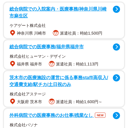
総合病院での入院案内・医療事務/神奈川県川崎
市麻生区
ケアゲート株式会社
神奈川県 川崎市
派遣社員：時給1,500円
総合病院での医療事務/福井県福井市
株式会社ヒューマン・デザイン
福井県 福井市
派遣社員：時給1,113円
茨木市の医療施設の運営に係る事務staff/高収入/
学生だった「私」は、美しい木漏れ日が差し込む学校の裏
交通費支給/駅チカ/土日祝のみ
手にある小さな雑木林で、男性たちに性的暴行を受けた経
株式会社アステージ
験がありました。そして、27歳になった私。勤めていた会
大阪府 茨木市
派遣社員：時給1,600円～
社を辞めて3年目、水商売にも疲れ果てて安アパートに引っ
越してきたのでした。
外科病院での医療事務のお仕事/残業なし
NEW
株式会社パソナ