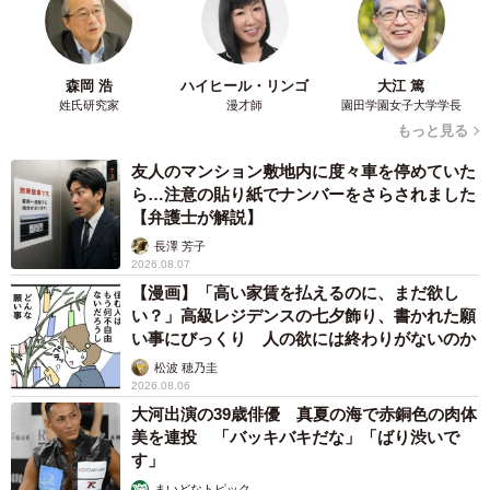
生意気な態度をとる隣人の息子 ©️芳野嗣/講談社
その晩、部屋の壁が薄いこともあり、私は隣人の息子が父
森岡 浩
ハイヒール・リンゴ
大江 篤
親に暴力を振るわれていることを察します。同時に学生の
姓氏研究家
漫才師
園田学園女子大学学長
頃の嫌な記憶を思い出し、嘔吐してしまう私。父の暴行が
もっと見る
収まると、隣人の異変に気づいた息子が「おねーさん大丈
友人のマンション敷地内に度々車を停めていた
夫？」と声をかけます。そして、壁越しで会話を重ね、私
ら…注意の貼り紙でナンバーをさらされました
と息子は翌日に改めて会うことになりました。
【弁護士が解説】
長澤 芳子
2026.08.07
【漫画】「高い家賃を払えるのに、まだ欲し
い？」高級レジデンスの七夕飾り、書かれた願
い事にびっくり 人の欲には終わりがないのか
松波 穂乃圭
2026.08.06
大河出演の39歳俳優 真夏の海で赤銅色の肉体
美を連投 「バッキバキだな」「ばり渋いで
す」
まいどなトピック