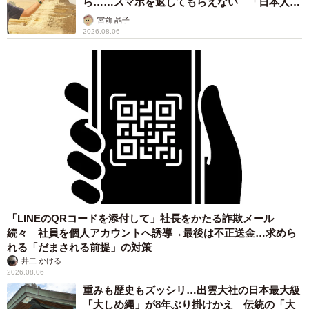
ら……スマホを返してもらえない 「日本人は
カモ代表かも」「私は6時間で3万円払った」
宮前 晶子
2026.08.06
「LINEのQRコードを添付して」社長をかたる詐欺メール
続々 社員を個人アカウントへ誘導→最後は不正送金…求めら
れる「だまされる前提」の対策
井二 かける
2026.08.06
重みも歴史もズッシリ…出雲大社の日本最大級
「大しめ縄」が8年ぶり掛けかえ 伝統の「大