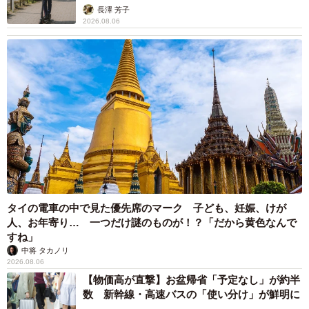
説】
長澤 芳子
2026.08.06
8/67
待ち合わせ場所にやってくた隣人の息子 ©️芳野嗣/講談社
タイの電車の中で見た優先席のマーク 子ども、妊娠、けが
人、お年寄り… 一つだけ謎のものが！？「だから黄色なんで
すね」
中将 タカノリ
2026.08.06
【物価高が直撃】お盆帰省「予定なし」が約半
数 新幹線・高速バスの「使い分け」が鮮明に