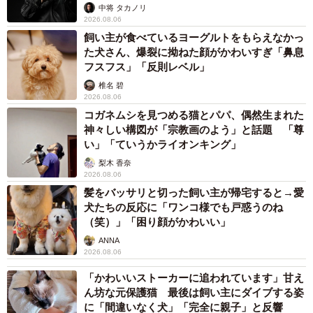
未熟」
中将 タカノリ
2026.08.06
飼い主が食べているヨーグルトをもらえなかっ
た犬さん、爆裂に拗ねた顔がかわいすぎ「鼻息
フスフス」「反則レベル」
椎名 碧
2026.08.06
コガネムシを見つめる猫とパパ、偶然生まれた
神々しい構図が「宗教画のよう」と話題 「尊
い」「ていうかライオンキング」
梨木 香奈
2026.08.06
髪をバッサリと切った飼い主が帰宅すると→愛
犬たちの反応に「ワンコ様でも戸惑うのね
（笑）」「困り顔がかわいい」
ANNA
2026.08.06
「かわいいストーカーに追われています」甘え
ん坊な元保護猫 最後は飼い主にダイブする姿
に「間違いなく犬」「完全に親子」と反響