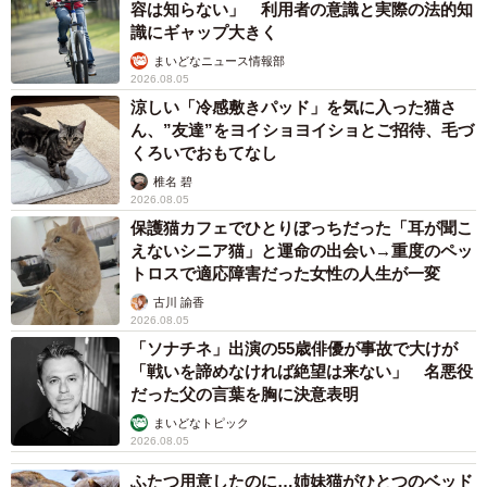
容は知らない」 利用者の意識と実際の法的知
識にギャップ大きく
まいどなニュース情報部
2026.08.05
涼しい「冷感敷きパッド」を気に入った猫さ
ん、”友達”をヨイショヨイショとご招待、毛づ
くろいでおもてなし
椎名 碧
2026.08.05
14/67
保護猫カフェでひとりぼっちだった「耳が聞こ
ファミレスの次はコンビニでアイスを買うことに13 ©️芳野嗣/講談社
えないシニア猫」と運命の出会い→重度のペッ
トロスで適応障害だった女性の人生が一変
古川 諭香
2026.08.05
「ソナチネ」出演の55歳俳優が事故で大けが
「戦いを諦めなければ絶望は来ない」 名悪役
だった父の言葉を胸に決意表明
まいどなトピック
2026.08.05
ふたつ用意したのに…姉妹猫がひとつのベッド