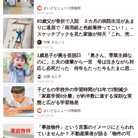
まいどなニュース情報部
2026.08.06
83歳父が骨折で入院 ３カ月の病院生活があま
りに退屈で「画用紙と色鉛筆持ってこい！」→
スケッチブックを見た家族が仰天「これ、売れ
ますよ…」
中将 タカノリ
2026.08.06
1歳息子が腕を亜脱臼 「奥さん、専業主婦な
のに」と夫の後輩から一言 母は泣きながら対
応し必死だった 何年もたった今もたまに思い
出し…
9/67
山岡 もと子
2026.08.06
ファミレスにやってきた2人 ©️芳野嗣/講談社
子どもの学校外の学習時間が11年で2割減少
「家庭学習0分層」が約半数に達する深刻な実
態と広がる学習格差
まいどなニュース情報部
2026.08.06
「事故物件」という言葉のイメージにとらわれ
ていませんか？ 不動産業者が語る「物件の可