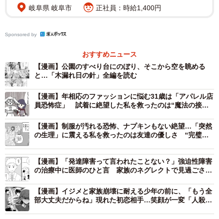
岐阜県 岐阜市
正社員：時給1,400円
Sponsored by
おすすめニュース
【漫画】公園のすべり台にのぼり、そこから空を眺める
と…「木漏れ日の針」全編を読む
【漫画】年相応のファッションに悩む31歳は「アパレル店
員恐怖症」 試着に絶望した私を救ったのは“魔法の接
客” やっと出会えた「私らしい服」
【漫画】制服が汚れる恐怖、ナプキンもない絶望…「突然
の生理」に震える私を救ったのは友達の優しさ “完璧に
備えきれない現実”に寄り添う漫画に反響
【漫画】「発達障害って言われたことない？」強迫性障害
の治療中に医師のひと言 家族のネグレクトで見過ごされ
てきたADHDと向き合うまでの記録
【漫画】イジメと家族崩壊に耐える少年の前に、「もう全
部大丈夫だからね」現れた初恋相手…笑顔が一変「人殺し
ども」とつぶやく姿に戦慄