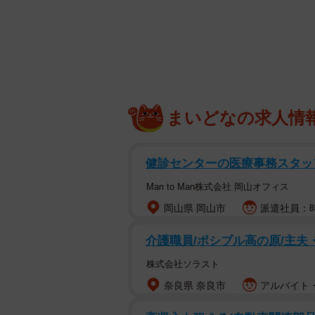
在宅仕事が多くてメイクの正解
漫画家のすやすや子さんもメイクに
るべく、メイクレッスンに挑戦した
まいどなの求人情
した話』をX（旧Twitter）で公開
健診センターの医療事務スタッ
出産や引っ越しを経て人と会う機会
下がり、気づけばメイクしない日が
Man to Man株式会社 岡山オフィス
りの外出で自信を持ちたいと思い、少
岡山県 岡山市
派遣社員：時
にしたメイクレッスンに申し込みま
介護職員/ポシブル高の原/主夫
株式会社ソラスト
奈良県 奈良市
アルバイト・