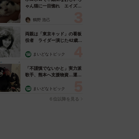
ゃん猫に一目惚れ エイズだ
し手がかかるけど…おうちで
暮らすと「おじ猫」だって可
鶴野 浩己
愛くなったよ！
両親は「東京キッド」の看板
役者 ライダー演じた42歳元
俳優が再婚妻との「ウエディ
ングフォト」計画を明言
まいどなトピック
「センスあるカメラマン求
む」
「不謹慎でないかと」実力派
歌手、熊本へ支援物資…運搬
トラックの車体デザインにた
めらい 「痛いほど伝わる」
まいどなトピック
「行動され立派」
６位以降を見る