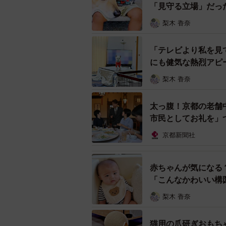
「見守る立場」だっ
梨木 香奈
「テレビより私を見
いざ対面しても遅刻の謝罪がなく
にも健気な熱烈アピ
さらにレッスンが始まると、知識の
梨木 香奈
の的外れな指摘が始まりました。極
太っ腹！京都の老舗
きにも一言も声を掛けてこなかった
市民としてお礼を」
確かに、レッスンの途中にトイレに
京都新聞社
っと席を外しますね」と一言くらい
積み重なり、お金と時間をかけたメ
赤ちゃんが気になる
ほどの不満に変わっていきました。
「こんなかわいい構
梨木 香奈
猫用の爪研ぎおもち