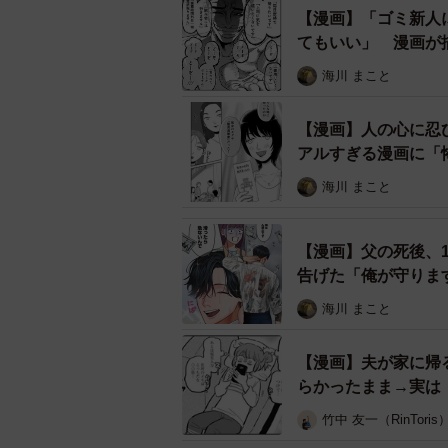
【漫画】「ゴミ新人
連絡通りの時間に再度インターホン
てもいい」 漫画が
対する謝罪の一言もなく、心の中に
海川 まこと
【漫画】人の心に忍
アルすぎる漫画に「
海川 まこと
【漫画】父の死後、
告げた「俺が守りま
海川 まこと
【漫画】夫が家に帰
らかったまま→実は
竹中 友一（RinToris