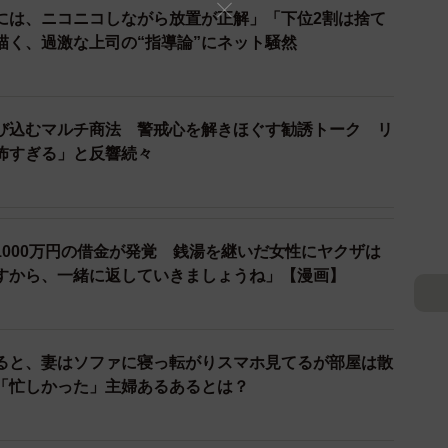
には、ニコニコしながら放置が正解」「下位2割は捨て
を鳴らし、ようやく教室（＝講師宅）に入っても遅刻に
描く、過激な上司の“指導論”にネット騒然
モヤモヤが積もっていきます。
び込むマルチ商法 警戒心を解きほぐす勧誘トーク リ
怖すぎる」と反響続々
1000万円の借金が発覚 銭湯を継いだ女性にヤクザは
すから、一緒に返していきましょうね」【漫画】
ると、妻はソファに寝っ転がりスマホ見てるが部屋は散
「忙しかった」主婦あるあるとは？
）