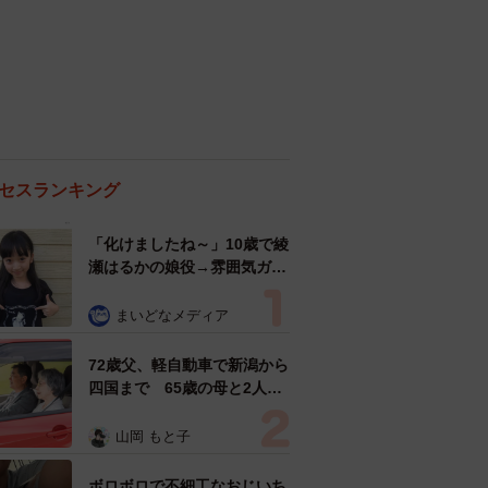
セスランキング
「化けましたね～」10歳で綾
瀬はるかの娘役→雰囲気ガラ
リの18歳に成長 「メイクで
雰囲気が」「宝塚に入れそ
まいどなメディア
う」
72歳父、軽自動車で新潟から
四国まで 65歳の母と2人で
3泊4日の旅 パーキングの休
憩まで分刻み… 「大学生で
山岡 もと子
も組まねえよ！」
ボロボロで不細工なおじいち