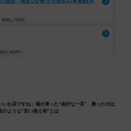
の製造・検査/2交替/土日祝休み/車通勤OK
時給1,700円
給1,450円～
2/59
スンを受けることに！（すやすや子さん提供）
んは数々の不満に直面することになるのでした。まず当
いいお店ですね」場が凍った“余計な一言” 救ったのは
法のような“言い換え術”とは
んと講師は外出中でした。事前連絡もなくインターホン
ま外出中です。15：15分に戻ります。申し訳ございま
連絡のみ。