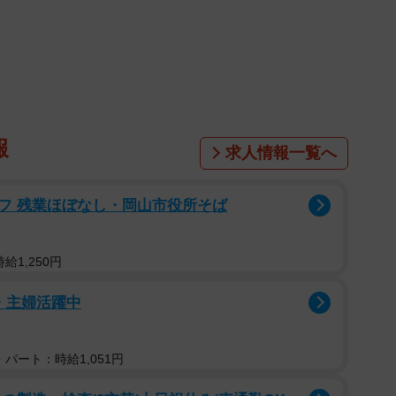
1/59
が分からなくなってしまった（すやすや子さん提供）
ついて同じ悩みを抱えていました。そんな現状を解決す
自身の体験を記した漫画『メイクレッスンに行って後悔
報
求人情報一覧へ
し注目を集めています。
フ 残業ほぼなし・岡山市役所そば
が減ったすや子さんは、外見を整えるモチベーションも
当たり前になっていました。しかし、だからこそ久しぶ
し高めの料金だが“豊富な知識”と“マンツーマン”を売り
給1,250円
す。
・主婦活躍中
パート：時給1,051円