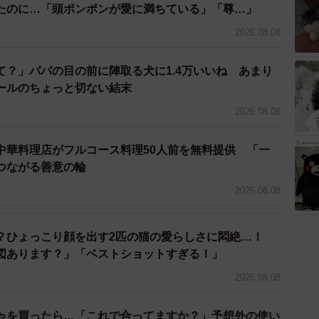
たのに…「頭ポンポンが愛に満ちている」「尊…」
2026.08.08
4/59
て？」パパの目の前に陣取る犬に1.4万いいね あまり
てモヤモヤし始めるすや子さん（すやすや子さん提供）
ールのちょっと切ない結末
押し売りのような話し方や、自分のスキンケアに対して
2026.08.08
めつけは、無言で離席してトイレに行き、戻ってきたと
中華料理店がフルコース料理50人前を無料提供 「一
ことです。
つながる善意の輪
行きたくなることは自然なこと。しかし、せめて「ちょ
2026.08.08
添えるのが常識でしょう。そんな小さな気遣いの不在が
イクの仕上がりも素直に「似合っている！」と思えない
？ひょっこり顔を出す2匹の猫の愛らしさに悶絶…！
図あります？」「ベストショットすぎる！」
2026.08.08
ゃを買ったら…「これで合ってますか？」予想外の使い