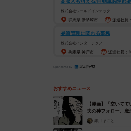
高収入も狙える/自動車関連部品
株式会社ワールドインテック
群馬県 伊勢崎市
派遣社員：
品質管理に関わる事務
株式会社インターテクノ
兵庫県 神戸市
派遣社員：時
Sponsored by
おすすめニュース
意を決してメイクレッ
しかしいざ行ってみると、すや子さ
【漫画】「空いてて
夫の神フォロー、魔
日、時間通りに向かったものの、な
にも出ず、後から届いたのは「ただい
海川 まこと
せん。」というチャットでの簡単な