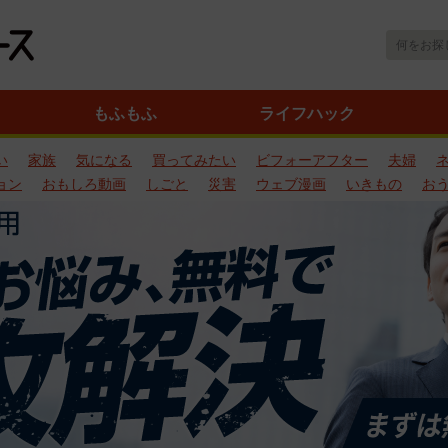
もふもふ
ライフハック
い
家族
気になる
買ってみたい
ビフォーアフター
夫婦
ョン
おもしろ動画
しごと
災害
ウェブ漫画
いきもの
お