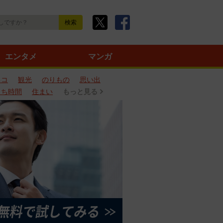
エンタメ
マンガ
ネコ
観光
のりもの
思い出
うち時間
住まい
もっと見る