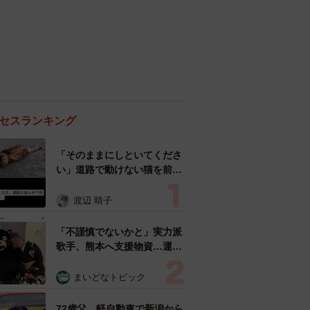
セスランキング
「そのままにしといてくださ
い」道路で動けない猫を前に
返された一言… 懸命に生き
ようとした4日間 「命の重
渡辺 晴子
さはみんな同じ」保護団体代
表の訴え
「不謹慎でないかと」実力派
歌手、熊本へ支援物資…運搬
トラックの車体デザインにた
めらい 「痛いほど伝わる」
まいどなトピック
「行動され立派」
72歳父、軽自動車で新潟から