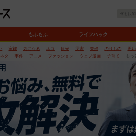
もふもふ
ライフハック
い
家族
気になる
ネコ
観光
災害
夫婦
のりもの
思い
ネタ
事件
アニメ
ファッション
ウェブ漫画
子育て
もっ