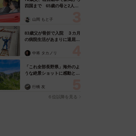
四国まで 65歳の母と2人で
3泊4日の旅 パーキングの休
憩まで分刻み… 「大学生で
山岡 もと子
も組まねえよ！」
83歳父が骨折で入院 ３カ月
の病院生活があまりに退屈で
「画用紙と色鉛筆持ってこ
い！」→スケッチブックを見
中将 タカノリ
た家族が仰天「これ、売れま
すよ…」
「これ全部長野県」海外のよ
うな絶景ショットに感動と反
響「離れてからいいところだ
ったんだって気づいた」
行橋 友
６位以降を見る