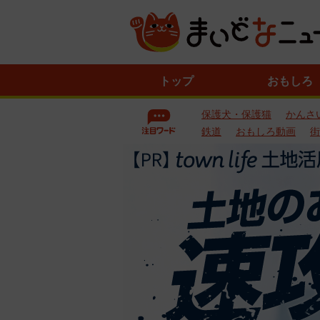
ニ
トップ
おもしろ
ュ
ー
保護犬・保護猫
かんさ
ス
一
鉄道
おもしろ動画
街
覧