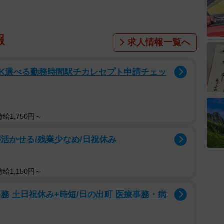
報
求人情報一覧へ
OK選べる勤務時間駅チカレセプト申請チェッ
給1,750円～
活かせる/残業少なめ/日祝休み
給1,150円～
務 土日祝休み+時短/日の出町 医療事務・病