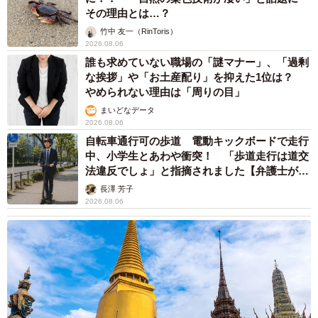
その理由とは…？
竹中 友一（RinToris）
2026.08.06
誰も求めていない職場の「謎マナー」、「過剰
な挨拶」や「お土産配り」を抑えた1位は？
やめられない理由は「周りの目」
まいどなデータ
2026.08.06
3/3
自転車通行可の歩道 電動キックボードで走行
人間を信じることを諦めないワンコ。そのまっすぐな瞳が印象的です
中、小学生とあわや衝突！ 「歩道走行は道交
法違反でしょ」と指摘されました【弁護士が解
説】
しかし、団体メンバーはここで気持ちを引き締めます。
長澤 芳子
2026.08.06
「必ず安心して過ごせる幸せなお家を見つけてあげるから
ね」……ワンコにそう約束し、献身的なお世話と合わせ
て、ぴったりの里親さんを探すことにしました。
そして、その思いはのちに実現。「うちにおいで」と言っ
てくれた優しい家族との縁が実り、今では広々とした大草