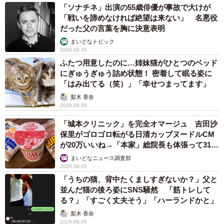
「ソナチネ」出演の55歳俳優が事故で大けが
「戦いを諦めなければ絶望は来ない」 名悪役
だった父の言葉を胸に決意表明
まいどなトピック
2026.08.05
ふたつ用意したのに…姉妹猫がひとつのベッド
にぎゅうぎゅう詰め状態！ 密着して眠る姿に
「はみ出てる（笑）」「幸せつまってます」
梨木 香奈
2026.08.05
「城本クリニック」を完全オマージュ 吉田沙
保里がゴロゴロ転がる日清カップヌードルCM
が20万いいね→「本家」総院長も体張って31万
いいね
まいどなニュース調査部
2026.08.05
「うちの猫、背中たくましすぎないか？」父と
並んだ猫の後ろ姿にSNS騒然 「筋トレして
る？」「すごく丈夫そう」「ハーランドかと」
梨木 香奈
2026.08.05