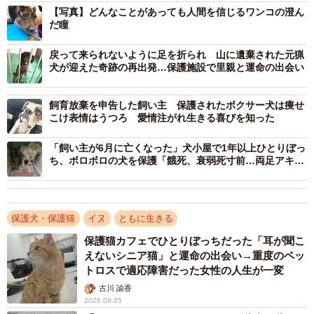
が、宮崎県の保護団体、咲桃虎（さくもんと）でした。
【写真】どんなことがあっても人間を信じるワンコの澄ん
だ瞳
何故かワンコの居場所にはイノシシの骨らしきも
戻って来られないように足を折られ 山に遺棄された元猟
のが…
犬が迎えた奇跡の再出発…保護施設で里親と運命の出会い
中年男性の切実な、そして心優しい想いを受けた団体では
飼育放棄を申告した飼い主 保護されたボクサー犬は痩せ
迷うことなくワンコを引き取ることにしました。
こけ表情はうつろ 愛情注がれ生きる喜びを知った
さっそく団体メンバーはワンコがひとりぼっちで残されて
「飼い主が6月に亡くなった」犬小屋で1年以上ひとりぼっ
ち、ボロボロの犬を保護「餓死、衰弱死寸前…両足アキレ
いる民家へ。そこで目にしたのは、これもまた想像を絶す
ス腱も断絶」
るものでした。
保護犬・保護猫
イヌ
ともに生きる
民家の外部に繋がれていたワンコは錆びた鎖が首輪につな
保護猫カフェでひとりぼっちだった「耳が聞こ
げられ、そして周辺にはイノシシのものとおぼしき骨が散
えないシニア猫」と運命の出会い→重度のペッ
乱しています。いったいどういうことなのでしょうか。
トロスで適応障害だった女性の人生が一変
古川 諭香
2026.08.05