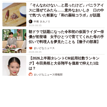
「そんなわけない…と思ったけど」バニラアイ
スに混ぜてみたら……意外なおいしさ 口の中
で気づいた斬新な「和の薬味コラボ」が話題
中将 タカノリ
2026.08.05
朝ドラで話題になった令和初の仮面ライダー俳
優が初登場 女手ひとつで育ててくれた母の手
伝いで料理人を夢見たことも【徹子の部屋】
まいどなニュース
2026.08.05
【2026上半期タレントCM起用社数ランキン
グ】今田美桜と大谷翔平を僅差で抑えた1位
は？
まいどなニュース情報部
2026.08.05