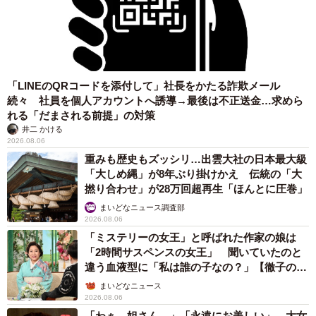
「LINEのQRコードを添付して」社長をかたる詐欺メール
続々 社員を個人アカウントへ誘導→最後は不正送金…求めら
れる「だまされる前提」の対策
井二 かける
2026.08.06
重みも歴史もズッシリ…出雲大社の日本最大級
「大しめ縄」が8年ぶり掛けかえ 伝統の「大
撚り合わせ」が28万回超再生「ほんとに圧巻」
まいどなニュース調査部
2026.08.06
「ミステリーの女王」と呼ばれた作家の娘は
「2時間サスペンスの女王」 聞いていたのと
違う血液型に「私は誰の子なの？」【徹子の部
屋】
まいどなニュース
2026.08.06
「わぁ…姐さん…」「永遠にお美しい」 大女