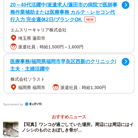
20～40代活躍中/派遣求人/蓮田市の病院で医師事
それは「動物保護管理所に相談してください」というも
務作業補助または医療事務 カルテ・レセコン代
の。中年男性はその通りに動物保護管理所に相談を持ちか
行入力 完全週休2日/ブランクOK
NEW
けます。
エムスリーキャリア株式会社
埼玉県 蓮田市
しかし、動物保護管理所の職員は次に「保健所に連絡して
派遣社員：時給1,500円～1,600円
ください」と言います。
医療事務/福岡県福岡市早良区西新のクリニック/
さらに保健所の職員は「引き取ることはできません。動物
主夫・主婦活躍中
保護団体を探してください」とも。
株式会社ソラスト
福岡県 福岡市
派遣社員：時給1,300円
残された小さな命を思う中年男性の相談は、このように事
務的にたらい回しにされました。しかも中年男性はインタ
Sponsored by
ーネットなどを使うことができず、「動物保護団体」と言
おすすめニュース
われても、そう容易く探し出すことができませんでした。
【写真】ワンコが過ごしていた場所。周辺には周辺にはイ
ノシシのものとおぼしき骨が…
試行錯誤を繰り返しながらやっと見つけることができたの