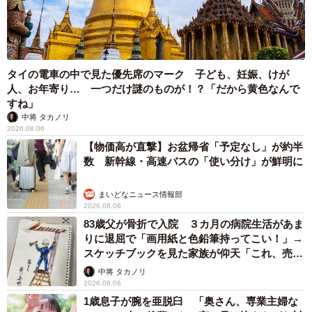
原を笑顔いっぱいで楽しくかけ回る日々を掴むことができ
ました。
紆余曲折ありながらも、やっと掴んだ第三の犬生。それも
タイの電車の中で見た優先席のマーク 子ども、妊娠、けが
これもワンコが人間を信じ続け、自ら手繰り寄せた縁だと
人、お年寄り… 一つだけ謎のものが！？「だから黄色なんで
思いました。
すね」
中将 タカノリ
2026.08.06
咲桃虎
【物価高が直撃】お盆帰省「予定なし」が約半
https://www.sakumonto.com/
数 新幹線・高速バスの「使い分け」が鮮明に
まいどなニュース情報部
2026.08.06
83歳父が骨折で入院 ３カ月の病院生活があま
りに退屈で「画用紙と色鉛筆持ってこい！」→
スケッチブックを見た家族が仰天「これ、売れ
ますよ…」
中将 タカノリ
2026.08.06
1歳息子が腕を亜脱臼 「奥さん、専業主婦な