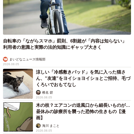
自転車の「ながらスマホ」罰則、6割超が「内容は知らない」
利用者の意識と実際の法的知識にギャップ大きく
まいどなニュース情報部
2026.08.05
涼しい「冷感敷きパッド」を気に入った猫さ
ん、”友達”をヨイショヨイショとご招待、毛づ
くろいでおもてなし
椎名 碧
2026.08.05
木の枝？エアコンの送風口から細長いものが…
昼休みの診療所を襲った恐怖の生きもの【漫
画】
海川 まこと
2026.08.05