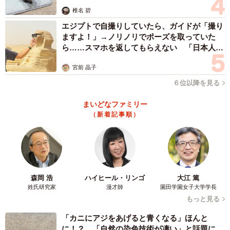
それでもワンコは人間を信用しようとしていた
椎名 碧
言い換えれば、心優しい男性よりも前に当のワンコもたら
エジプトで自撮りしていたら、ガイドが「撮り
ますよ！」→ノリノリでポーズを取っていた
い回しにさせられたという経緯を持っていたようです。
ら……スマホを返してもらえない 「日本人は
カモ代表かも」「私は6時間で3万円払った」
なんとも後味の悪いような、悲しく残念な話ですが、しか
宮前 晶子
し、そんな中で唯一の救いだったのは当のワンコが人間を
６位以降を見る
信じることを諦めていなかったこと。
まいどなファミリー
（新着記事順）
これだけの過酷な状況でもワンコは人間を前に笑顔を浮か
べ、尻尾を振って団体メンバーに挨拶。その健気な姿を前
に、団体メンバーも中年男性も胸が苦しくなりました。
森岡 浩
ハイヒール・リンゴ
大江 篤
姓氏研究家
漫才師
園田学園女子大学学長
もっと見る
「カニにアジをあげると青くなる」ほんと
に！？ 「自然の染色技術が凄い」と話題に