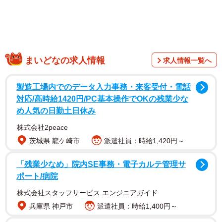
まいどなの求人情報
求人情報一覧へ
製造工場内でのデータ入力事務・来客受付・電話
対応/高時給1420円/PC基本操作でOKの残業少な
め人気の日勤土日休み
残された小さな命に寄り添う心優しい人でしたが、現実的
株式会社2peace
にはこの生活を長く続けられるわけではありませんでし
茨城県 龍ケ崎市
派遣社員：時給1,420円～
た。中年男性は「どうしたら良いか」と悩み、まずは役場
「残業少なめ」院内SE事務・電子カルテ管理サ
に相談しました。しかし、そこで返ってきたのはあまりに
ポート/病院
事務的な言葉でした。
株式会社スタッフサービス エンジニアガイド
事務的にたらい回しにされやっと辿り着いた保護
兵庫県 神戸市
派遣社員：時給1,400円～
団体