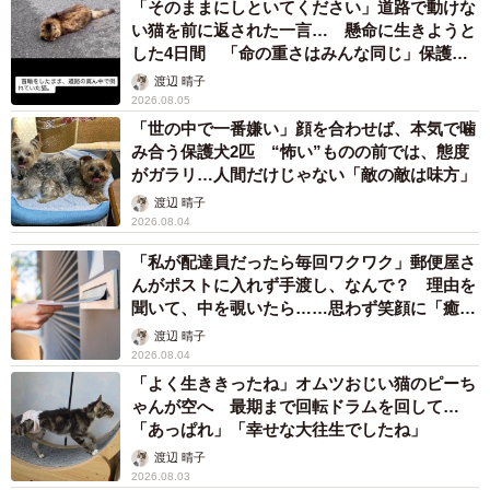
「そのままにしといてください」道路で動けな
い猫を前に返された一言… 懸命に生きようと
した4日間 「命の重さはみんな同じ」保護団
体代表の訴え
渡辺 晴子
2026.08.05
「世の中で一番嫌い」顔を合わせば、本気で噛
み合う保護犬2匹 “怖い”ものの前では、態度
がガラリ…人間だけじゃない「敵の敵は味方」
渡辺 晴子
2026.08.04
「私が配達員だったら毎回ワクワク」郵便屋さ
んがポストに入れず手渡し、なんで？ 理由を
聞いて、中を覗いたら……思わず笑顔に「癒し
ですね」
渡辺 晴子
2026.08.04
2/3
「よく生ききったね」オムツおじい猫のピーち
ゃんが空へ 最期まで回転ドラムを回して…
ワンコが過ごしていた場所。周辺には周辺にはイノシシのものとおぼし
「あっぱれ」「幸せな大往生でしたね」
き骨が
渡辺 晴子
2026.08.03