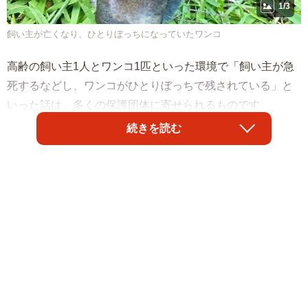
1/3
飼い主が亡くなり、ひとりぼっちになっていたワンコ
高齢の飼い主1人とワンコ1匹といった環境で「飼い主が急
死するなどし、ワンコがひとりぼっちで残されている」と
いった話は、多くの保護団体に寄せられるものです。
続きを読む
九州のとある地域で90歳の高齢者もまた、自分とワンコ1匹
での生活をしていました。そんな中で高齢者の飼い主が急
逝。飼われていたワンコはひとりぼっちで残される格好に
なり、そして、このワンコの存在は地元ではそう知られて
いませんでした。そんな中、幸いにも近所で暮らす中年男
性がワンコの存在に気づき、しばらくの間はエサを与えに
通い続けてくれていました。