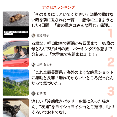
言葉を失う団体メンバーに、中年男性は状況を教えてくれ
アクセスランキング
ました。
「そのままにしといてください」道路で動けな
い猫を前に返された一言… 懸命に生きようと
もともとこのワンコは、亡くなった飼い主に迎えられる以
した4日間 「命の重さはみんな同じ」保護団
前は、ある猟師に飼われていたのだそうです。
体代表の訴え
渡辺 晴子
しかし、猟師の家には他にもワンコを多く飼っていたらし
72歳父、軽自動車で新潟から四国まで 65歳の
母と2人で3泊4日の旅 パーキングの休憩まで
く、「どうしても引き取って欲しい」と押し付ける格好
分刻み… 「大学生でも組まねえよ！」
で、そのまま飼い主の高齢男性にワンコを押し付けたので
した。
山岡 もと子
「これ全部長野県」海外のような絶景ショット
結果的に、「犬を飼う」環境が整っていないにもかかわら
に感動と反響「離れてからいいところだったん
だって気づいた」
ず高齢男性がワンコを迎えることとなり、結果的にこのよ
うな状況になっていたのだそうです。おそらく、周辺に散
行橋 友
らばっていたイノシシの骨は、元飼い主の猟師がワンコの
涼しい「冷感敷きパッド」を気に入った猫さ
ん、”友達”をヨイショヨイショとご招待、毛づ
おもちゃ代わりに置いていったものだと思われました。
くろいでおもてなし