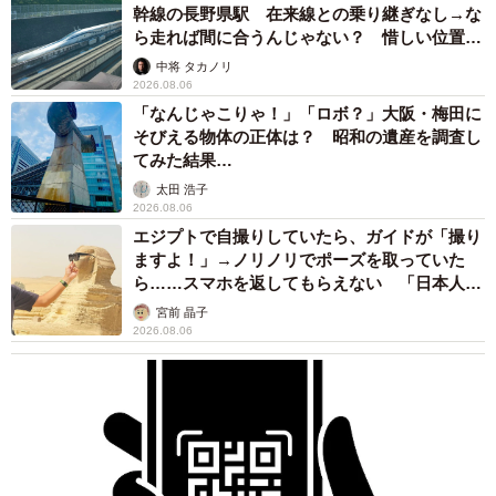
幹線の長野県駅 在来線との乗り継ぎなし→な
ら走れば間に合うんじゃない？ 惜しい位置関
係が反響
中将 タカノリ
2026.08.06
「なんじゃこりゃ！」「ロボ？」大阪・梅田に
そびえる物体の正体は？ 昭和の遺産を調査し
てみた結果…
太田 浩子
2026.08.06
エジプトで自撮りしていたら、ガイドが「撮り
ますよ！」→ノリノリでポーズを取っていた
ら……スマホを返してもらえない 「日本人は
カモ代表かも」「私は6時間で3万円払った」
宮前 晶子
2026.08.06