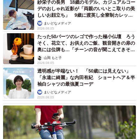
紗栄子の長男 18歳のモデル、カジュアルコー
デのおしゃれ近影が「両親のいいとこ取りの美
しいお顔立ち」 9歳に渡英し全寮制カレッジ
で学ぶ
まいどなメディア
2026.08.05
たった50パーツのレゴで作った極小仏壇 ろう
そく、花立て、お供えのご飯、観音開きの扉の
奥には位牌も…「チーンの音が聞こえてきそ
う」
山岡 もと子
2026.08.05
透明感が半端ない！ 「50歳には見えない」
「永遠に綺麗」な内田有紀 ショートヘア＆半
袖白シャツの最強夏コーデ
まいどなメディア
2026.08.05