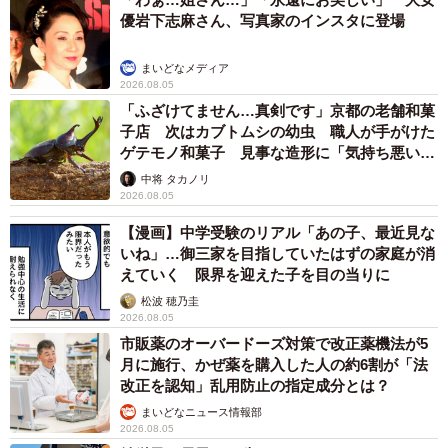
優岩下志麻さん、写真家のインスタに登場
まいどなメディア
2026.08.05
「ふざけてません…真剣です」京都の老舗和菓
子店 次はカブトムシの幼虫 職人が手がけた
ゲテモノ和菓子 見事な造形に「気持ち悪いく
らいリアル」
中将 タカノリ
2026.08.05
【漫画】中学受験のリアル「あの子、最近見な
いね」…御三家を目指していたはずの家庭が消
えていく 限界を迎えた子を目の当りに
松波 穂乃圭
2026.08.05
市販薬のオーバードーズ対策で改正薬機法が5
月に施行、かぜ薬を購入した人の約6割が「法
改正を認知」乱用防止の指定成分とは？
まいどなニュース情報部
2026.08.05