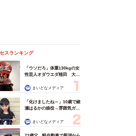
セスランキング
「ウソだろ」体重130kgの女
性芸人オダウエダ植田 大学
時代のほっそり姿に「マジ
で」
まいどなメディア
「化けましたね～」10歳で綾
瀬はるかの娘役→雰囲気ガラ
リの18歳に成長 「メイクで
雰囲気が」「宝塚に入れそ
まいどなメディア
う」
72歳父、軽自動車で新潟から