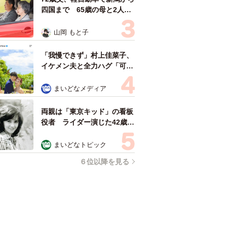
四国まで 65歳の母と2人で
3泊4日の旅 パーキングの休
憩まで分刻み… 「大学生で
山岡 もと子
も組まねえよ！」
「我慢できず」村上佳菜子、
イケメン夫と全力ハグ「可愛
いふたり」「素敵なご夫婦」
まいどなメディア
両親は「東京キッド」の看板
役者 ライダー演じた42歳元
俳優が再婚妻との「ウエディ
ングフォト」計画を明言
まいどなトピック
「センスあるカメラマン求
６位以降を見る
む」