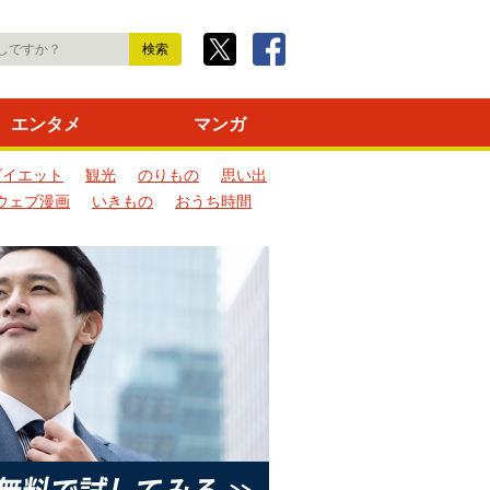
エンタメ
マンガ
ダイエット
観光
のりもの
思い出
ウェブ漫画
いきもの
おうち時間