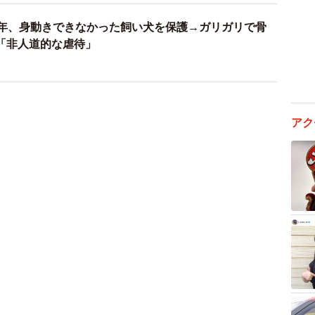
0年、身動きできなかった飼い犬を保護→ガリガリで骨
「非人道的な虐待」
アク
2/4
さんの元へ。名前は斑与(ぶちよ）くんに（本田さん提供）
折り遺棄か