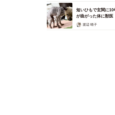
短いひもで玄関に1
が曲がった体に獣医
渡辺 晴子
「最後の自分の子にしたい」と里親
猟犬として利用価値がなく足を