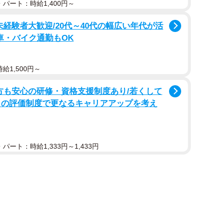
パート：時給1,400円～
か受け入れられないうえ、体も大きくよくほえることか
未経験者大歓迎/20代～40代の幅広い年代が活
で収容期間を延長して里親を待ちましたが、それでも声
転車・バイク通勤もOK
譲渡するのは難しいと思い、終生保護覚悟でレスキュー
給1,500円～
もらったところ、明らかに不自然な3本足。実は、折ら
方も安心の研修・資格支援制度あり/若くして
折られていたことが分かったのです。それは、ハンター
自の評価制度で更なるキャリアアップを考え
る時にわざと足を折り戻って来れなくするためだとい
どにも優しく獲物を追いかけさせる猟犬としては利用価
れます」と本田さん。
パート：時給1,333円～1,433円
も大きくなることなどから、当時家庭で飼育することは
半ば諦めていたといいます。