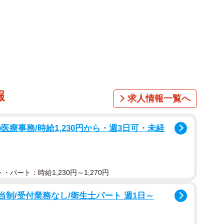
1/4
らず保護団体がレスキューした3本足の元猟犬（本田さん提供）
報
求人情報一覧へ
年5月に長崎県動物管理所に収容されていたところを、動
レスキューたんぽぽ」（以下、たんぽぽ・大阪）が引き取
療事務/時給1,230円から・週3日可・未経
まで収容された犬猫のレスキューを続けてきました。動
・パート：時給1,230円～1,270円
、飼育をとても信用してくれているので当団体のレスキ
たこの子は、収容時、1本の足が折れていてガリガリに
当制/受付業務なし/衛生士パート 週1日～
所、犬の種類、人慣れからみて、明らかに猟犬で利用さ
ぽの代表本田千晶さん。