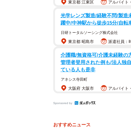
東京都 江東区
アルバイト・
さらに「猟犬は一般家庭ではなかな
光学レンズ製造/経験不問/製造
らなかなか里親が見つからず。そこ
躍中/中神駅から徒歩15分/自
が掛からず…正直、当団体も里親へ
日研トータルソーシング株式会社
したんです」などと振り返ります。
東京都 昭島市
派遣社員：時
元猟犬を引き取りすぐに獣医に診て
介護職/無資格可/介護未経験の
れていた1本の足の骨は上に曲げて
管理者登用された例も/法人独
が利用価値のなくなった猟犬を捨て
ている人も是非
い、「人にも他の動物達、小型犬な
アネシス寺田町
値がなく足を折り遺棄したと考えら
大阪府 大阪市
アルバイト・
一方で、人が離れるとほえて鳴き声
Sponsored by
困難だと思い里親を見つけることは
おすすめニュース