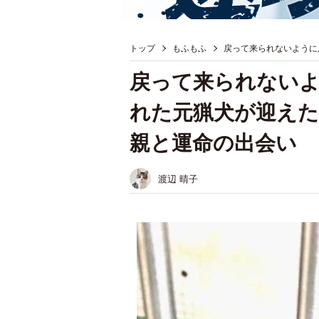
トップ
もふもふ
戻って来られないように
戻って来られない
れた元猟犬が迎えた
親と運命の出会い
渡辺 晴子