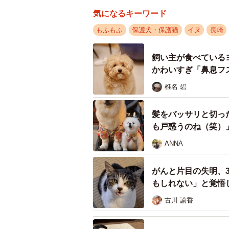
元猟犬は「スシ太郎」と名付けられ
気になるキーワード
推定7歳の男の子。施設で残りの“犬
もふもふ
保護犬・保護猫
イヌ
長崎
ったのです。京都在住の人が施設に
んの里親になることを申し出ました
飼い主が食べている
かわいすぎ「鼻息フ
「保護犬をおうちにお迎えしようと
椎名 碧
入ってくださり正式譲渡となりまし
リミングサロンを経営されているこ
髪をバッサリと切っ
できる環境がとても合っていて。里
も戸惑うのね（笑）
せに暮らしているそうです。また3
ANNA
かった人たちから思わず声を掛けら
がんと片目の失明、
もしれない」と覚悟
古川 諭香