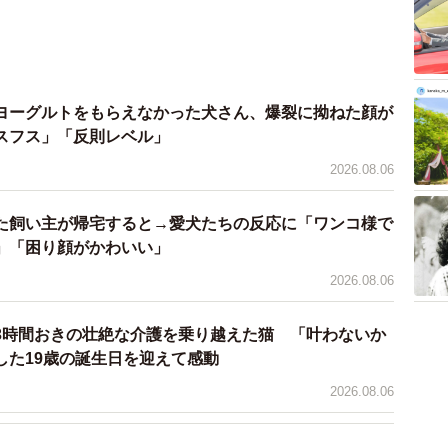
、たんぽぽの保護施設で暮らすことに。スシ太郎くんは
生”を遂げるつもりでしたが…ある時、運命の出会いがあ
見学に訪れ、「最後の自分の子にしたい」とスシ太郎く
。
ヨーグルトをもらえなかった犬さん、爆裂に拗ねた顔が
スフス」「反則レベル」
わざわざ見学に足を運んでくれた方が、スシ太郎を気に
2026.08.06
た。この子はさびしがり屋なので京都の自宅で犬猫のト
ともあり、常に里親さんと離れることなく過ごすことが
た飼い主が帰宅すると→愛犬たちの反応に「ワンコ様で
親に出してから、今ではほえることもなくなりとても幸
」「困り顔がかわいい」
本足ながらも健気に歩く姿に心打たれ、散歩中も通り掛
2026.08.06
れるとか」（本田さん）
3時間おきの壮絶な介護を乗り越えた猫 「叶わないか
した19歳の誕生日を迎えて感動
2026.08.06