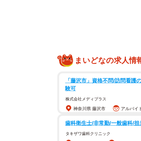
長崎県動物管理所に収容、里親が見つか
まいどなの求人情
山に遺棄された3本足の元猟犬。昨
物保護団体のNPO法人「アニマル
「藤沢市」資格不問/訪問看護の医
りました。
験可
株式会社メディプラス
「長崎県は殺処分も多いため、これ
神奈川県 藤沢市
アルバイト
物管理所の職員さんは当団体の管理
ューにいつも協力的。昨年引き取っ
歯科衛生士/非常勤/一般歯科/担
やせこけていました。捕獲された場
タキザワ歯科クリニック
れていたようです」という、たんぽ