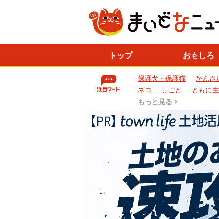
ニ
トップ
おもしろ
ュ
ー
保護犬・保護猫
かんさ
ス
一
ネコ
しごと
ともに生
覧
もっと見る