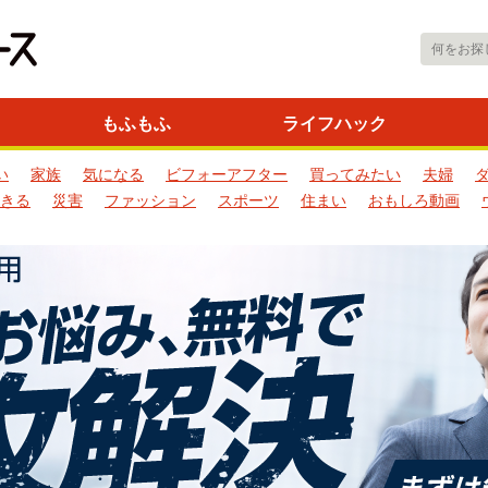
もふもふ
ライフハック
い
家族
気になる
ビフォーアフター
買ってみたい
夫婦
きる
災害
ファッション
スポーツ
住まい
おもしろ動画