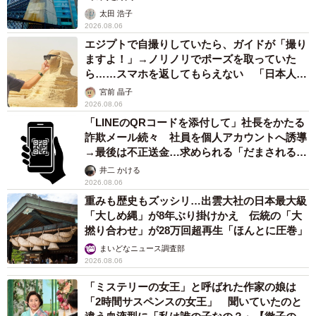
太田 浩子
2026.08.06
エジプトで自撮りしていたら、ガイドが「撮り
ますよ！」→ノリノリでポーズを取っていた
ら……スマホを返してもらえない 「日本人は
カモ代表かも」「私は6時間で3万円払った」
宮前 晶子
2026.08.06
「LINEのQRコードを添付して」社長をかたる
詐欺メール続々 社員を個人アカウントへ誘導
→最後は不正送金…求められる「だまされる前
提」の対策
井二 かける
2026.08.06
重みも歴史もズッシリ…出雲大社の日本最大級
「大しめ縄」が8年ぶり掛けかえ 伝統の「大
撚り合わせ」が28万回超再生「ほんとに圧巻」
まいどなニュース調査部
2026.08.06
「ミステリーの女王」と呼ばれた作家の娘は
「2時間サスペンスの女王」 聞いていたのと