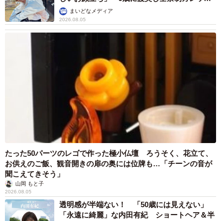
で学ぶ
まいどなメディア
2026.08.05
たった50パーツのレゴで作った極小仏壇 ろうそく、花立て、
お供えのご飯、観音開きの扉の奥には位牌も…「チーンの音が
聞こえてきそう」
山岡 もと子
2026.08.05
透明感が半端ない！ 「50歳には見えない」
「永遠に綺麗」な内田有紀 ショートヘア＆半