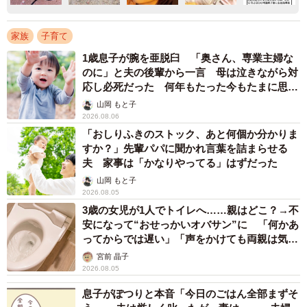
家族
子育て
1歳息子が腕を亜脱臼 「奥さん、専業主婦な
のに」と夫の後輩から一言 母は泣きながら対
応し必死だった 何年もたった今もたまに思い
出し…
山岡 もと子
2026.08.06
「おしりふきのストック、あと何個か分かりま
すか？」先輩パパに聞かれ言葉を詰まらせる
夫 家事は「かなりやってる」はずだった
山岡 もと子
2026.08.05
3歳の女児が1人でトイレへ……親はどこ？→不
安になって“おせっかいオバサン”に 「何かあ
ってからでは遅い」「声をかけても両親は気づ
かぬまま」
宮前 晶子
2026.08.05
息子がぽつりと本音「今日のごはん全部まずそ