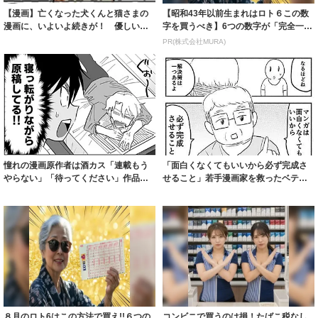
【漫画】亡くなった犬くんと猫さまの
【昭和43年以前生まれはロト６この数
漫画に、いよいよ続きが！ 優しいお
字を買うべき】6つの数字が「完全一
話に「泣いち...
致」する方...
PR(株式会社MURA)
憧れの漫画原作者は酒カス「連載もう
「面白くなくてもいいから必ず完成さ
やらない」「待ってください」作品愛
せること」若手漫画家を救ったベテラ
をぶつけた新...
ン漫画家の金...
８月のロト6はこの方法で買え!!６つの
コンビニで買うのは損！たばこ税なし