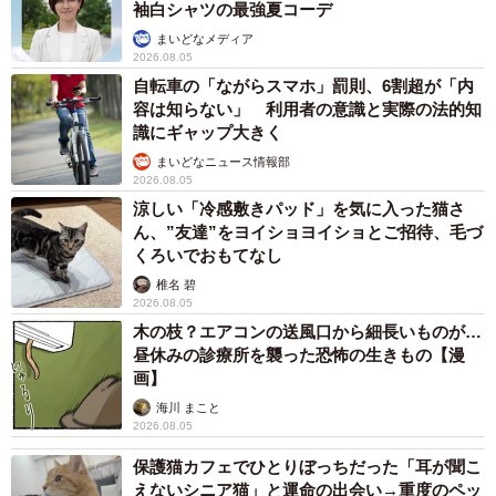
袖白シャツの最強夏コーデ
まいどなメディア
2026.08.05
自転車の「ながらスマホ」罰則、6割超が「内
容は知らない」 利用者の意識と実際の法的知
識にギャップ大きく
まいどなニュース情報部
2026.08.05
涼しい「冷感敷きパッド」を気に入った猫さ
ん、”友達”をヨイショヨイショとご招待、毛づ
くろいでおもてなし
椎名 碧
2026.08.05
木の枝？エアコンの送風口から細長いものが…
昼休みの診療所を襲った恐怖の生きもの【漫
画】
海川 まこと
2026.08.05
保護猫カフェでひとりぼっちだった「耳が聞こ
えないシニア猫」と運命の出会い→重度のペッ