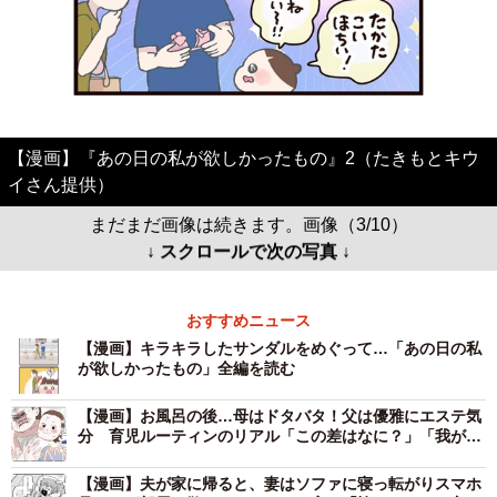
【漫画】『あの日の私が欲しかったもの』2（たきもとキウ
イさん提供）
まだまだ画像は続きます。画像（3/10）
↓ スクロールで次の写真 ↓
おすすめニュース
【漫画】キラキラしたサンダルをめぐって…「あの日の私
が欲しかったもの」全編を読む
【漫画】お風呂の後…母はドタバタ！父は優雅にエステ気
分 育児ルーティンのリアル「この差はなに？」「我が家
も同じ」共感の声
【漫画】夫が家に帰ると、妻はソファに寝っ転がりスマホ