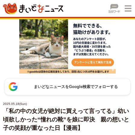
まいどなニュースをGoogle検索でフォローする
2025.05.18(Sun)
「私の中の女児が絶対に買えって言ってる」幼い
頃欲しかった“憧れの靴”を娘に即決 親の想いと
子の笑顔が重なった日【漫画】