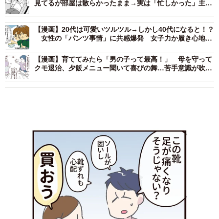
見てるが部屋は散らかったまま→実は「忙しかった」主婦
あるあるとは？
【漫画】20代は可愛いツルツル→しかし40代になると！？
女性の「パンツ事情」に共感爆発 女子力か履き心地
か…揺れる心
【漫画】育ててみたら「男の子って最高！」 母を守って
クモ退治、夕飯メニュー聞いて喜びの舞…苦手意識が吹き
飛んだ“アホ可愛い”息子たちとの日々