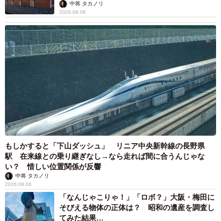
して」
中将 タカノリ
2026.08.06
もしかすると「下山ダッシュ」 リニア中央新幹線の長野県
駅 在来線との乗り継ぎなし→なら走れば間に合うんじゃな
い？ 惜しい位置関係が反響
中将 タカノリ
2026.08.06
「なんじゃこりゃ！」「ロボ？」大阪・梅田に
そびえる物体の正体は？ 昭和の遺産を調査し
てみた結果…