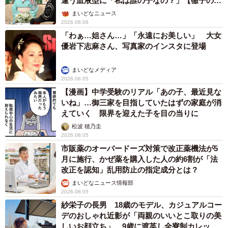
違う血液型に「私は誰の子なの？」【徹子の部
屋】
まいどなニュース
2026.08.06
「わぁ…姐さん…」「永遠にお美しい」 大女
優岩下志麻さん、写真家のインスタに登場
まいどなメディア
2026.08.05
【漫画】中学受験のリアル「あの子、最近見な
いね」…御三家を目指していたはずの家庭が消
えていく 限界を迎えた子を目の当りに
松波 穂乃圭
2026.08.05
市販薬のオーバードーズ対策で改正薬機法が5
月に施行、かぜ薬を購入した人の約6割が「法
改正を認知」乱用防止の指定成分とは？
まいどなニュース情報部
2026.08.05
紗栄子の長男 18歳のモデル、カジュアルコー
デのおしゃれ近影が「両親のいいとこ取りの美
しいお顔立ち」 9歳に渡英し全寮制カレッジ