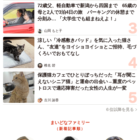
72歳父、軽自動車で新潟から四国まで 65歳の
母と2人で3泊4日の旅 パーキングの休憩まで
分刻み… 「大学生でも組まねえよ！」
山岡 もと子
涼しい「冷感敷きパッド」を気に入った猫さ
ん、”友達”をヨイショヨイショとご招待、毛づ
くろいでおもてなし
椎名 碧
保護猫カフェでひとりぼっちだった「耳が聞こ
えないシニア猫」と運命の出会い→重度のペッ
トロスで適応障害だった女性の人生が一変
古川 諭香
６位以降を見る
まいどなファミリー
（新着記事順）