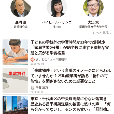
森岡 浩
ハイヒール・リンゴ
大江 篤
姓氏研究家
漫才師
園田学園女子大学学長
もっと見る
子どもの学校外の学習時間が11年で2割減少
「家庭学習0分層」が約半数に達する深刻な実
態と広がる学習格差
まいどなニュース情報部
2026.08.06
「事故物件」という言葉のイメージにとらわれ
ていませんか？ 不動産業者が語る「物件の可
能性」を閉ざさないために必要なこと
平藤 清刀
2026.08.06
東京・千代田区の中央線高架に心ない落書き
歴史ある昌平橋架道橋の被害に怒りの声 「何
も分かってないし、センスも古い」「罰則強化