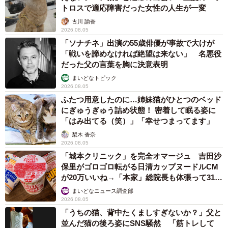
トロスで適応障害だった女性の人生が一変
古川 諭香
2026.08.05
「ソナチネ」出演の55歳俳優が事故で大けが
「戦いを諦めなければ絶望は来ない」 名悪役
だった父の言葉を胸に決意表明
まいどなトピック
2026.08.05
ふたつ用意したのに…姉妹猫がひとつのベッド
にぎゅうぎゅう詰め状態！ 密着して眠る姿に
「はみ出てる（笑）」「幸せつまってます」
梨木 香奈
2026.08.05
「城本クリニック」を完全オマージュ 吉田沙
保里がゴロゴロ転がる日清カップヌードルCM
が20万いいね→「本家」総院長も体張って31万
いいね
まいどなニュース調査部
2026.08.05
「うちの猫、背中たくましすぎないか？」父と
並んだ猫の後ろ姿にSNS騒然 「筋トレして