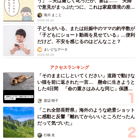
う」 →夫は厳しく叱ったが、妻は…… 夫婦
で意見がまっぷたつに、これは家庭環境の差？
【漫画】
海川 まこと
2026.08.04
子どもがいる、または妊娠中のママの約半数が
「子どもにショート動画を見せている」…便利
だけど、不安を感じるのはどんなこと？
まいどなデータ
2026.08.04
アクセスランキング
「そのままにしといてください」道路で動けな
い猫を前に返された一言… 懸命に生きようと
した4日間 「命の重さはみんな同じ」保護団
体代表の訴え
渡辺 晴子
「これ全部長野県」海外のような絶景ショット
に感動と反響「離れてからいいところだったん
だって気づいた」
行橋 友