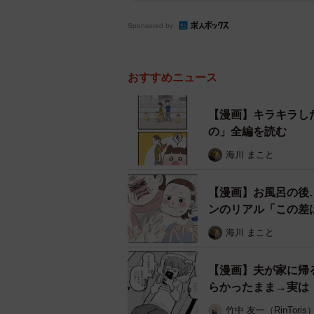
Sponsored by
おすすめニュース
【漫画】キラキラし
の」全編を読む
海川 まこと
【漫画】お風呂の後
ンのリアル「この差
海川 まこと
【漫画】夫が家に帰
らかったまま→実は
竹中 友一（RinToris