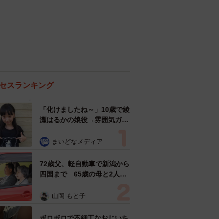
セスランキング
「化けましたね～」10歳で綾
瀬はるかの娘役→雰囲気ガラ
リの18歳に成長 「メイクで
雰囲気が」「宝塚に入れそ
まいどなメディア
う」
72歳父、軽自動車で新潟から
四国まで 65歳の母と2人で
3泊4日の旅 パーキングの休
憩まで分刻み… 「大学生で
山岡 もと子
も組まねえよ！」
ボロボロで不細工なおじいち