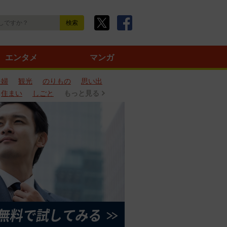
エンタメ
マンガ
夫婦
観光
のりもの
思い出
住まい
しごと
もっと見る