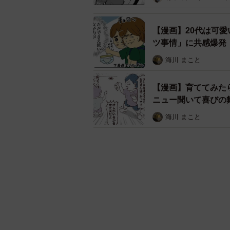
【漫画】20代は可
ツ事情」に共感爆発
海川 まこと
【漫画】育ててみた
ニュー聞いて喜びの
日々
海川 まこと