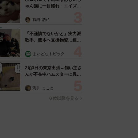
ゃん猫に一目惚れ エイズだ
し手がかかるけど…おうちで
暮らすと「おじ猫」だって可
鶴野 浩己
愛くなったよ！
「不謹慎でないかと」実力派
歌手、熊本へ支援物資…運搬
トラックの車体デザインにた
めらい 「痛いほど伝わる」
まいどなトピック
「行動され立派」
2泊3日の東京出張→飼い主さ
んが不在中ハムスターに異
変 眉間にできた深いしわ、
「急に老けた？」【漫画】
海川 まこと
６位以降を見る