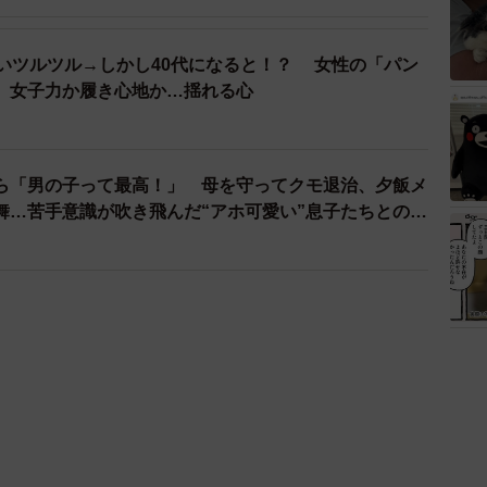
愛いツルツル→しかし40代になると！？ 女性の「パン
 女子力か履き心地か…揺れる心
ら「男の子って最高！」 母を守ってクモ退治、夕飯メ
舞…苦手意識が吹き飛んだ“アホ可愛い”息子たちとの