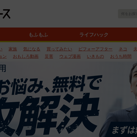
もふもふ
ライフハック
い
家族
気になる
買ってみたい
ビフォーアフター
ネコ
ョン
おもしろ動画
災害
ウェブ漫画
いきもの
おうち時間