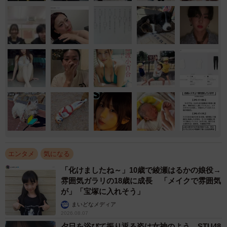
エンタメ
気になる
「化けましたね～」10歳で綾瀬はるかの娘役→
雰囲気ガラリの18歳に成長 「メイクで雰囲気
が」「宝塚に入れそう」
まいどなメディア
2026.08.07
夕日を浴びて振り返る姿は女神のよう STU48