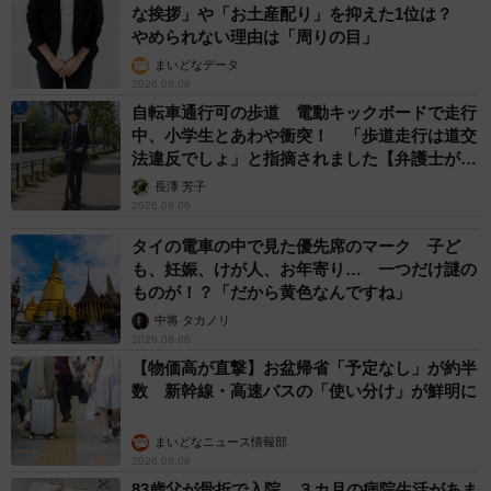
な挨拶」や「お土産配り」を抑えた1位は？
やめられない理由は「周りの目」
まいどなデータ
2026.08.06
自転車通行可の歩道 電動キックボードで走行
中、小学生とあわや衝突！ 「歩道走行は道交
法違反でしょ」と指摘されました【弁護士が解
説】
長澤 芳子
2026.08.06
タイの電車の中で見た優先席のマーク 子ど
も、妊娠、けが人、お年寄り… 一つだけ謎の
ものが！？「だから黄色なんですね」
中将 タカノリ
2026.08.06
【物価高が直撃】お盆帰省「予定なし」が約半
数 新幹線・高速バスの「使い分け」が鮮明に
まいどなニュース情報部
2026.08.06
83歳父が骨折で入院 ３カ月の病院生活があま