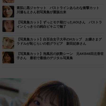
素肌に黒ジャケット バストラインあらわな衝撃カット
川瀬もえさん初写真集が重版出来
【写真集カット】ずっとモテ期だったAOIさん バストラ
インくっきりの純白ビキニで魅了
【写真集カット】白百合女子大卒のHカップ お嬢さまグ
ラドルが恥じらいの初グラビア 新田妃奈さん
【写真集カット】泡風呂の妖艶シーン 元AKB48田北香世
子さん 最初で最後のデジタル写真集