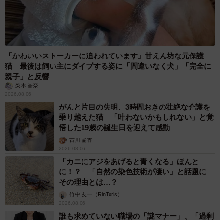
「かわいいストーカーに追われています」甘えん坊な元保護
猫 最後は飼い主にダイブする姿に「間違いなく犬」「完全に
親子」と反響
梨木 香奈
2026.08.06
がんと片目の失明、3時間おきの壮絶な介護を
乗り越えた猫 「叶わないかもしれない」と覚
悟した19歳の誕生日を迎えて感動
古川 諭香
2026.08.06
「カニにアジをあげると青くなる」ほんと
に！？ 「自然の染色技術が凄い」と話題に
その理由とは…？
竹中 友一（RinToris）
2026.08.06
誰も求めていない職場の「謎マナー」、「過剰