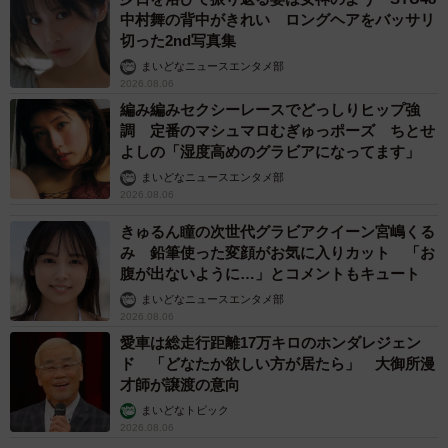
中村舞の背中がきれい ロングヘアをバッサリ
切った2nd写真集
まいどなニュースエンタメ部
2026.08.06
編み編みセクシーレースでどっしりヒップ強
調 定番のマシュマロむぎゅっポーズ ちとせ
よしの「湿度高めのグラビアになってます」
まいどなニュースエンタメ部
2026.08.06
きゅるん瞳の次世代グラビアクイーン宮嶋くる
み 鉛筆使った変顔がお気に入りカット 「お
腹が出ないように…」とコメントもキュート
まいどなニュースエンタメ部
2026.08.06
愛車は総走行距離17万キロのホンダレジェン
ド 「どなたか欲しい方が居たら」 大御所漫
才師が譲渡の意向
まいどなトピック
2026.08.06