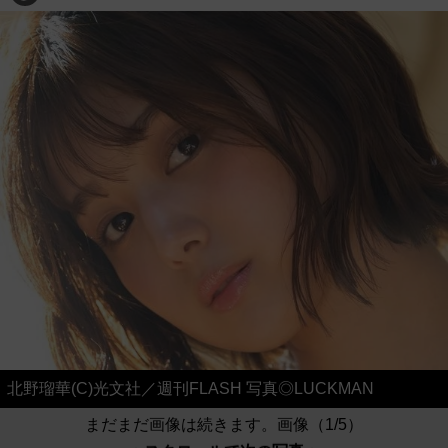
北野瑠華(C)光文社／週刊FLASH 写真◎LUCKMAN
まだまだ画像は続きます。画像（1/5）