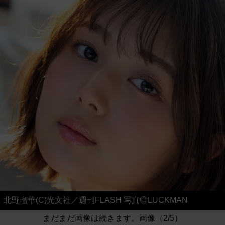
北野瑠華(C)光文社／週刊FLASH 写真◎LUCKMAN
まだまだ画像は続きます。画像（2/5）