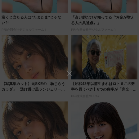
宝くじ当たる人は“たまたま”じゃな
「占い師だけが知ってる〝お金が増え
い?!
る人の共通点〟」
PR(合同会社デジタルファーム )
PR(合同会社デジタルファーム )
【写真集カット】元SKEの「恥じらう
【昭和43年以前生まれはロト６この数
カラダ」 透け透け黒ランジェリーで
字を買うべき】6つの数字が「完全一
悩殺 北野...
致」する方...
PR(株式会社MURA)