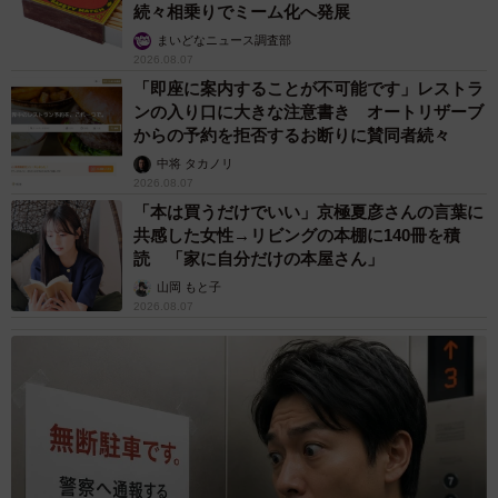
続々相乗りでミーム化へ発展
まいどなニュース調査部
2026.08.07
「即座に案内することが不可能です」レストラ
ンの入り口に大きな注意書き オートリザーブ
からの予約を拒否するお断りに賛同者続々
中将 タカノリ
2026.08.07
「本は買うだけでいい」京極夏彦さんの言葉に
共感した女性→リビングの本棚に140冊を積
読 「家に自分だけの本屋さん」
山岡 もと子
2026.08.07