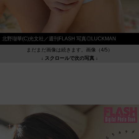
北野瑠華(C)光文社／週刊FLASH 写真◎LUCKMAN
まだまだ画像は続きます。画像（4/5）
↓ スクロールで次の写真 ↓