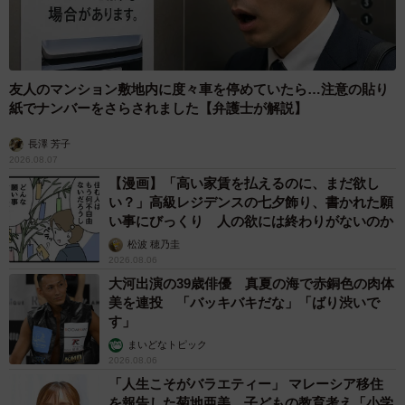
友人のマンション敷地内に度々車を停めていたら…注意の貼り
紙でナンバーをさらされました【弁護士が解説】
長澤 芳子
2026.08.07
【漫画】「高い家賃を払えるのに、まだ欲し
い？」高級レジデンスの七夕飾り、書かれた願
い事にびっくり 人の欲には終わりがないのか
松波 穂乃圭
2026.08.06
大河出演の39歳俳優 真夏の海で赤銅色の肉体
美を連投 「バッキバキだな」「ばり渋いで
す」
まいどなトピック
2026.08.06
「人生こそがバラエティー」 マレーシア移住
を報告した菊地亜美 子どもの教育考え「小学