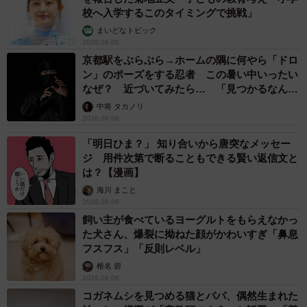
校へ入学するこのタイミングで挑戦」
まいどなトピック
2026.08.06
京都駅をぶらぶら→ホームの隅に何やら「ドロ
ン」のポーズをする忍者 この暑い中いったい
なぜ？ 近づいてみたら… 「見つかるなんて
未熟」
中将 タカノリ
2026.08.06
「明日ひま？」 知り合いから唐突なメッセー
ジ 用件次第で断ることもできる賢い返信文と
は？【漫画】
海川 まこと
2026.08.06
飼い主が食べているヨーグルトをもらえなかっ
た犬さん、爆裂に拗ねた顔がかわいすぎ「鼻息
フスフス」「反則レベル」
椎名 碧
2026.08.06
コガネムシを見つめる猫とパパ、偶然生まれた