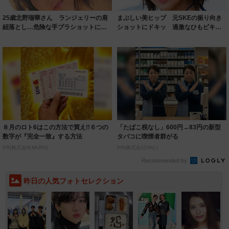
25歳北野瑠華さん ランジェリーの肩
まぶしい美ヒップ 元SKEの振り向き
紐落とし…危険な手ブラショットに挑
ショットにドキッ 過激なひもビキニ
戦
も 「新し...
８月のロト6はこの方法で買え!!６つの
「たばこ税なし」600円→83円の新型
数字が『完全一致』する方法
タバコに喫煙者群がる
PR(株式会社MURA)
PR(株式会社HAL)
Recommended by
昨日の人気フォトセレクション