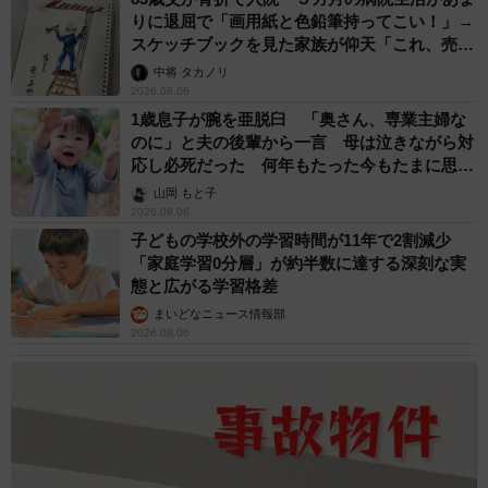
りに退屈で「画用紙と色鉛筆持ってこい！」→
スケッチブックを見た家族が仰天「これ、売れ
ますよ…」
中将 タカノリ
2026.08.06
1歳息子が腕を亜脱臼 「奥さん、専業主婦な
のに」と夫の後輩から一言 母は泣きながら対
応し必死だった 何年もたった今もたまに思い
出し…
山岡 もと子
2026.08.06
子どもの学校外の学習時間が11年で2割減少
「家庭学習0分層」が約半数に達する深刻な実
態と広がる学習格差
まいどなニュース情報部
2026.08.06