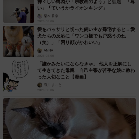
神々しい構図が「宗教画のよう」と話題 「尊
い」「ていうかライオンキング」
梨木 香奈
2026.08.06
髪をバッサリと切った飼い主が帰宅すると→愛
犬たちの反応に「ワンコ様でも戸惑うのね
（笑）」「困り顔がかわいい」
ANNA
2026.08.06
「誰かみたいにならなきゃ」 他人を正解にし
て生きてきた母親 自己主張が苦手な娘に教わ
った大切なこと【漫画】
海川 まこと
2026.08.06