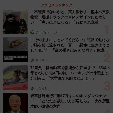
アクセスランキング
「不謹慎でないかと」実力派歌手、熊本へ支援
物資…運搬トラックの車体デザインにためら
い 「痛いほど伝わる」「行動され立派」
まいどなトピック
「そのままにしといてください」道路で動けな
い猫を前に返された一言… 懸命に生きようと
した4日間 「命の重さはみんな同じ」保護団
体代表の訴え
渡辺 晴子
72歳父、軽自動車で新潟から四国まで 65歳の
母と2人で3泊4日の旅 パーキングの休憩まで
分刻み… 「大学生でも組まねえよ！」
山岡 もと子
愛車は総走行距離17万キロのホンダレジェン
ド 「どなたか欲しい方が居たら」 大御所漫
才師が譲渡の意向