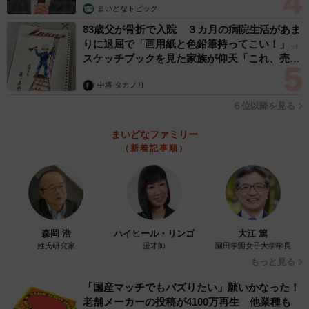
まいどなトピック
83歳父が骨折で入院 ３カ月の病院生活があま
りに退屈で「画用紙と色鉛筆持ってこい！」→
スケッチブックを見た家族が仰天「これ、売れ
ますよ…」
中将 タカノリ
６位以降を見る
まいどなファミリー
（新着記事順）
森岡 浩
ハイヒール・リンゴ
大江 篤
姓氏研究家
漫才師
園田学園女子大学学長
もっと見る
「国産マッチでもバズりたい」願いかなった！
老舗メーカーの投稿が4100万再生 他業種も