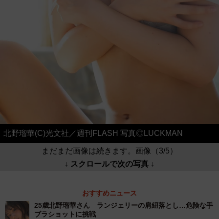
北野瑠華(C)光文社／週刊FLASH 写真◎LUCKMAN
まだまだ画像は続きます。画像（3/5）
↓ スクロールで次の写真 ↓
おすすめニュース
25歳北野瑠華さん ランジェリーの肩紐落とし…危険な手
ブラショットに挑戦