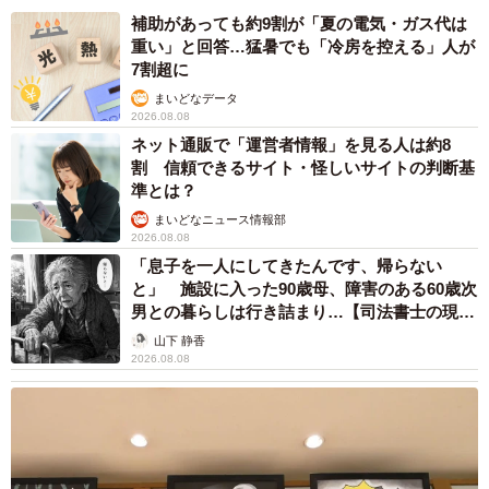
補助があっても約9割が「夏の電気・ガス代は
重い」と回答…猛暑でも「冷房を控える」人が
7割超に
まいどなデータ
2026.08.08
ネット通販で「運営者情報」を見る人は約8
割 信頼できるサイト・怪しいサイトの判断基
準とは？
まいどなニュース情報部
2026.08.08
「息子を一人にしてきたんです、帰らない
と」 施設に入った90歳母、障害のある60歳次
男との暮らしは行き詰まり…【司法書士の現場
から】
山下 静香
2026.08.08