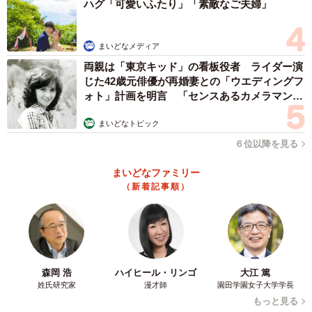
ハグ「可愛いふたり」「素敵なご夫婦」
まいどなメディア
両親は「東京キッド」の看板役者 ライダー演
じた42歳元俳優が再婚妻との「ウエディングフ
ォト」計画を明言 「センスあるカメラマン求
む」
まいどなトピック
６位以降を見る
まいどなファミリー
（新着記事順）
森岡 浩
ハイヒール・リンゴ
大江 篤
姓氏研究家
漫才師
園田学園女子大学学長
もっと見る