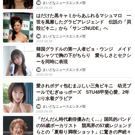
い」
まいどなニュースエンタメ部
2026.08.08
はだけた黒キャミからあふれるマシュマロ 一
世を風靡したグラビアレジェンド 伝説の「貝
殻ビキニ」から「サンゴNUDE」へ
まいどなニュースエンタメ部
2026.08.08
韓国グラドルの第一人者ピョ・ウンジ メイド
風シャツで胸の下がちらり 愛らしさとセクシ
ーを同時に表現
まいどなニュースエンタメ部
2026.08.08
愛されボディ包むまぶしい三角ビキニ 幼児プ
ールでむぎゅっポーズ STU48甲斐心愛、2年
ぶり水着グラビア
まいどなニュースエンタメ部
2026.08.08
「だんだん時代劇俳優みたく…」国民的バンド
の55歳ボーカリスト 競馬界の57歳レジェンド
らとの「夏祭り満喫ショット」に驚きの声続々