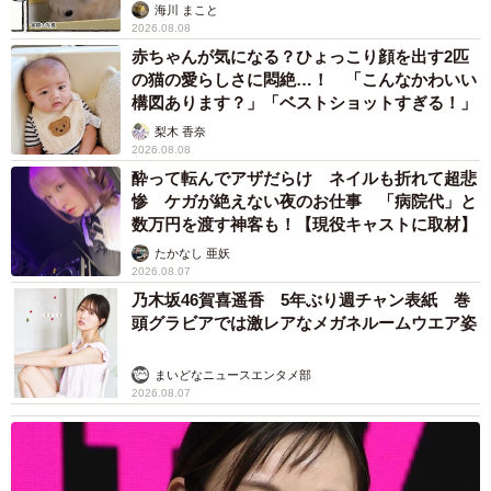
海川 まこと
2026.08.08
赤ちゃんが気になる？ひょっこり顔を出す2匹
の猫の愛らしさに悶絶…！ 「こんなかわいい
構図あります？」「ベストショットすぎる！」
梨木 香奈
2026.08.08
酔って転んでアザだらけ ネイルも折れて超悲
惨 ケガが絶えない夜のお仕事 「病院代」と
数万円を渡す神客も！【現役キャストに取材】
たかなし 亜妖
2026.08.07
乃木坂46賀喜遥香 5年ぶり週チャン表紙 巻
頭グラビアでは激レアなメガネルームウエア姿
まいどなニュースエンタメ部
2026.08.07