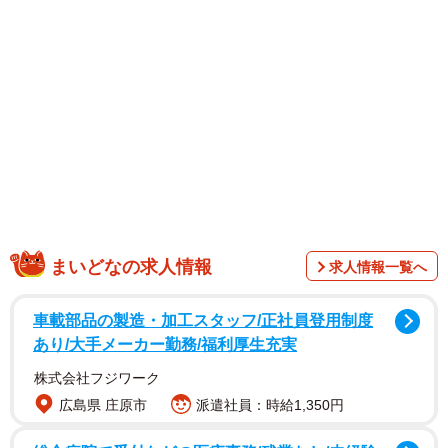
ような一室にたたずんでいます。服を脱ぐと、艶めかしい
小麦色のB90W62H93の豊満ボディーを全開。露出度の高い
極小ビキニでシャワーを浴びたり、真っ赤なランジェリー
姿で妖艶なポーズを決めたり。たわわなHカップ爆乳とぷり
っとした美尻は見とれてしまうこと間違いなしです。（提
供：週刊SPA!編集部 撮影／高橋慶佑 スタイリング／菅
原恵 ヘアメイク／高野雄一）
まいどなの求人情報
求人情報一覧へ
車載部品の製造・加工スタッフ/正社員登用制度
あり/大手メーカー勤務/福利厚生充実
株式会社フジワーク
広島県 庄原市
派遣社員：時給1,350円