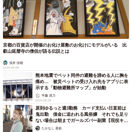
京都の百貨店が開催のお化け屋敷のお化けにモデルがいる 比
叡山延暦寺の僧侶が語る伝説とは
浅井 佳穂
2026.08.08
熊本地震でペット同伴の避難を諦める人に胸を
痛め… 被災ペットの受け入れ先をアプリに表
示する「動物避難所マップ」が始動
平藤 清刀
2026.08.08
原則ゆるっと週3勤務 カード支払い日直前は
鬼出勤 借金に追われる風俗嬢 それでも足り
ない場合は朝までガールズバー副業【現役キャ
ストに取材】
たかなし 亜妖