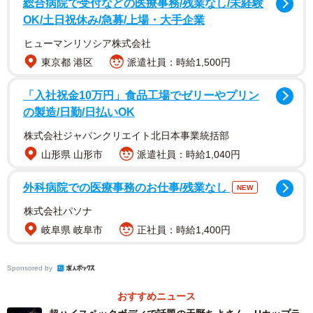
総合病院で受付などの医療事務/残業なし/未経験
OK/土日祝休み/急募/上場・大手企業
【潮崎まりんさんプロフィル】
ヒューマンリソシア株式会社
しおさき・まりん 1999年3月9日生まれ 埼玉県出身
東京都 港区
派遣社員：時給1,500円
171センチB:90(H) W:62 H:93 S:25.5 血液型O型 趣味・
「入社祝金10万円」食品工場でゼリーやプリン
特技ドールクリエーター、コスプレ、アニメ
の製造/日勤/日払いOK
株式会社ジャパンクリエイト北日本事業統括部
写真集はこちら
山形県 山形市
派遣社員：時給1,040円
→
https://www.amazon.co.jp/dp/B0DZ1PZD9H/
外科病院での医療事務のお仕事/残業なし
NEW
株式会社パソナ
岐阜県 岐阜市
正社員：時給1,400円
Sponsored by
おすすめニュース