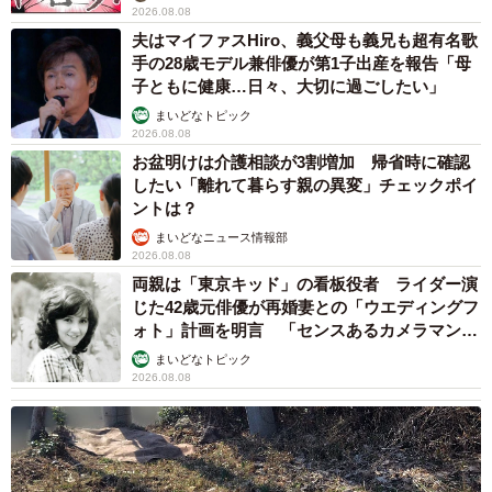
2026.08.08
夫はマイファスHiro、義父母も義兄も超有名歌
手の28歳モデル兼俳優が第1子出産を報告「母
子ともに健康…日々、大切に過ごしたい」
まいどなトピック
2026.08.08
お盆明けは介護相談が3割増加 帰省時に確認
したい「離れて暮らす親の異変」チェックポイ
ントは？
まいどなニュース情報部
2026.08.08
両親は「東京キッド」の看板役者 ライダー演
じた42歳元俳優が再婚妻との「ウエディングフ
ォト」計画を明言 「センスあるカメラマン求
む」
まいどなトピック
2026.08.08