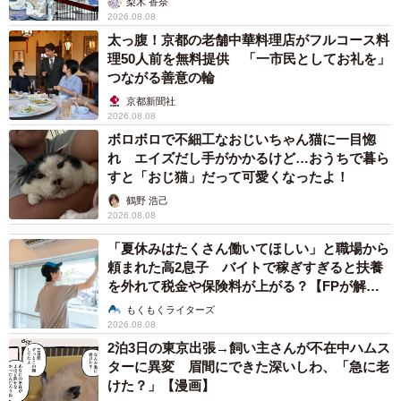
梨木 香奈
2026.08.08
太っ腹！京都の老舗中華料理店がフルコース料
理50人前を無料提供 「一市民としてお礼を」
つながる善意の輪
京都新聞社
2026.08.08
ボロボロで不細工なおじいちゃん猫に一目惚
れ エイズだし手がかかるけど…おうちで暮ら
すと「おじ猫」だって可愛くなったよ！
鶴野 浩己
2026.08.08
「夏休みはたくさん働いてほしい」と職場から
頼まれた高2息子 バイトで稼ぎすぎると扶養
を外れて税金や保険料が上がる？【FPが解
説】
もくもくライターズ
2026.08.08
2泊3日の東京出張→飼い主さんが不在中ハムス
ターに異変 眉間にできた深いしわ、「急に老
けた？」【漫画】