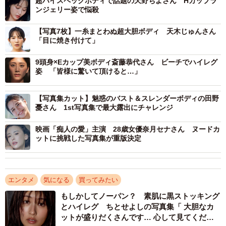
超ハイスペックボディで話題の天野ちよさん Hカップラ
ンジェリー姿で悩殺
【写真7枚】一糸まとわぬ超大胆ボディ 天木じゅんさん
「目に焼き付けて」
9頭身×Eカップ美ボディ斎藤恭代さん ビーチでハイレグ
姿 「皆様に驚いて頂けると…」
【写真集カット】魅惑のバスト＆スレンダーボディの田野
憂さん 1st写真集で最大露出にチャレンジ
映画「痴人の愛」主演 28歳女優奈月セナさん ヌードカ
ットに挑戦した写真集が重版決定
エンタメ
気になる
買ってみたい
もしかしてノーパン？ 素肌に黒ストッキング
とハイレグ ちとせよしの写真集「 大胆なカ
ットが盛りだくさんです… 心して見てくださ