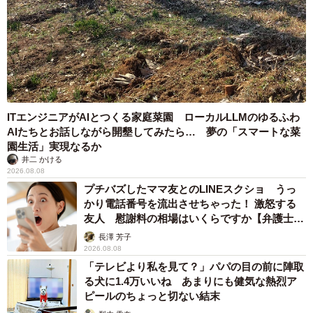
ITエンジニアがAIとつくる家庭菜園 ローカルLLMのゆるふわ
AIたちとお話しながら開墾してみたら… 夢の「スマートな菜
園生活」実現なるか
井二 かける
2026.08.08
プチバズしたママ友とのLINEスクショ うっ
かり電話番号を流出させちゃった！ 激怒する
友人 慰謝料の相場はいくらですか【弁護士が
解説】
長澤 芳子
2026.08.08
「テレビより私を見て？」パパの目の前に陣取
る犬に1.4万いいね あまりにも健気な熱烈ア
ピールのちょっと切ない結末