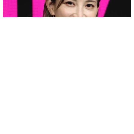
3児の母 43歳女優の肩見せコーデでファンざわざわ 「色っ
ぽすぎて思わず二度見」「むっかしからずっと可愛い」
まいどなトピック
2026.08.07
あのちゃん、雨の日のショーパン姿に「雨が似
合う」「脚めっちゃきれい！」「水も滴る良い
アーティスト」 幻想的な近影が話題
まいどなメディア
2026.08.07
【漫画】周囲の目を気にせず遊べる！洗濯物も
干せる！最近人気の戸建ての「中庭」 ところ
が…実際住んでみて分かった後悔ポイント