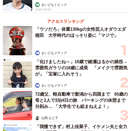
まいどなトピック
2026.08.08
アクセスランキング
「ウソだろ」体重130kgの女性芸人オダウエダ
植田 大学時代のほっそり姿に「マジで」
まいどなメディア
「化けましたね～」10歳で綾瀬はるかの娘役→
雰囲気ガラリの18歳に成長 「メイクで雰囲気
が」「宝塚に入れそう」
まいどなメディア
72歳父、軽自動車で新潟から四国まで 65歳の
母と2人で3泊4日の旅 パーキングの休憩まで
分刻み… 「大学生でも組まねえよ！」
山岡 もと子
「我慢できず」村上佳菜子、イケメン夫と全力