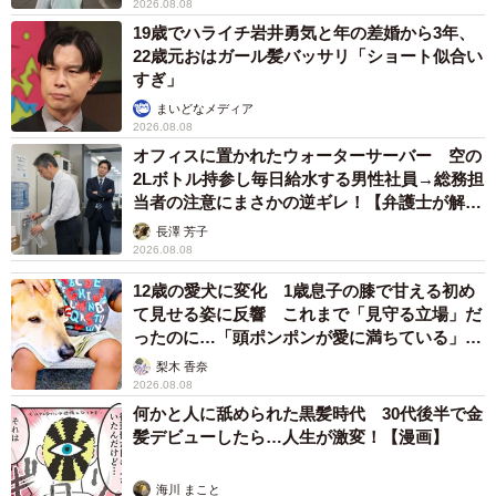
2026.08.08
19歳でハライチ岩井勇気と年の差婚から3年、
22歳元おはガール髪バッサリ「ショート似合い
すぎ」
まいどなメディア
2026.08.08
オフィスに置かれたウォーターサーバー 空の
2Lボトル持参し毎日給水する男性社員→総務担
当者の注意にまさかの逆ギレ！【弁護士が解
説】
長澤 芳子
2026.08.08
12歳の愛犬に変化 1歳息子の膝で甘える初め
て見せる姿に反響 これまで「見守る立場」だ
ったのに…「頭ポンポンが愛に満ちている」
「尊…」
梨木 香奈
2026.08.08
何かと人に舐められた黒髪時代 30代後半で金
髪デビューしたら…人生が激変！【漫画】
海川 まこと