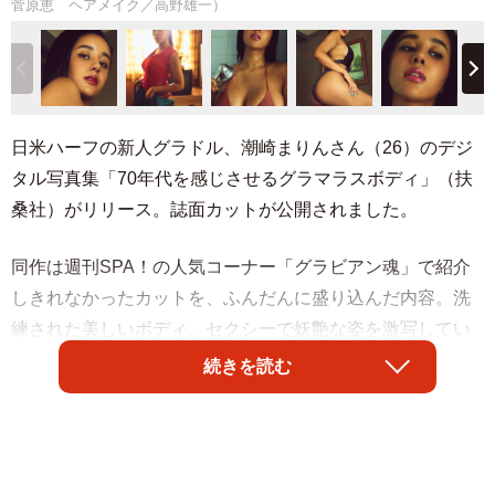
菅原恵 ヘアメイク／高野雄一）
日米ハーフの新人グラドル、潮崎まりんさん（26）のデジ
タル写真集「70年代を感じさせるグラマラスボディ」（扶
桑社）がリリース。誌面カットが公開されました。
同作は週刊SPA！の人気コーナー「グラビアン魂」で紹介
しきれなかったカットを、ふんだんに盛り込んだ内容。洗
練された美しいボディ、セクシーで妖艶な姿を激写してい
ます。
続きを読む
撮影は昭和のムードを醸し出すアナログテレビやレトロな
木製タンスが置かれた民家で敢行。171センチの長身にエキ
ゾチックな顔立ちの彼女が半世紀前にタイムスリップした