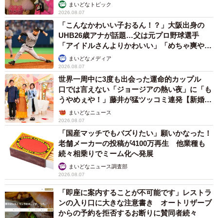
まいどなトピック
2026.08.07
「こんなかわいい子おるん！？」大阪出身の
UHB26歳アナが話題…父は元プロ野球選手
「アイドルさんよりかわいい」「めちゃ爽や
か」
まいどなメディア
2026.08.07
世界一周中に3度も出会った運命的カップル
口では言えない「ジョージアの熱い夜」に「も
うやめぇや！」藤井が猛ツッコミ連発【新婚さ
ん】
まいどなニュース
2026.08.07
「国産マッチでもバズりたい」願いかなった！
老舗メーカーの投稿が4100万再生 他業種も
続々相乗りでミーム化へ発展
まいどなニュース調査部
2026.08.07
「即座に案内することが不可能です」レストラ
ンの入り口に大きな注意書き オートリザーブ
からの予約を拒否するお断りに賛同者続々