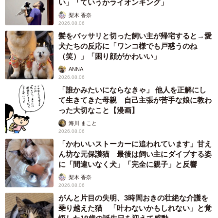
い」「ていうかライオンキング」
梨木 香奈
2026.08.06
髪をバッサリと切った飼い主が帰宅すると→愛
犬たちの反応に「ワンコ様でも戸惑うのね
（笑）」「困り顔がかわいい」
ANNA
2026.08.06
「誰かみたいにならなきゃ」 他人を正解にし
て生きてきた母親 自己主張が苦手な娘に教わ
った大切なこと【漫画】
海川 まこと
2026.08.06
「かわいいストーカーに追われています」甘え
ん坊な元保護猫 最後は飼い主にダイブする姿
に「間違いなく犬」「完全に親子」と反響
梨木 香奈
2026.08.06
がんと片目の失明、3時間おきの壮絶な介護を
乗り越えた猫 「叶わないかもしれない」と覚