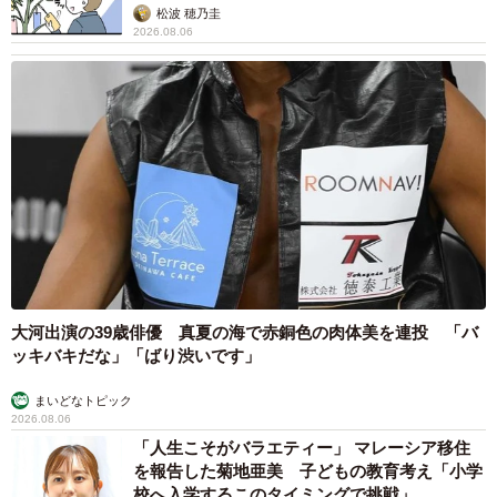
松波 穂乃圭
2026.08.06
大河出演の39歳俳優 真夏の海で赤銅色の肉体美を連投 「バ
ッキバキだな」「ばり渋いです」
まいどなトピック
2026.08.06
「人生こそがバラエティー」 マレーシア移住
を報告した菊地亜美 子どもの教育考え「小学
校へ入学するこのタイミングで挑戦」