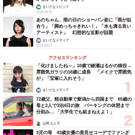
まいどなトピック
2026.08.07
あのちゃん、雨の日のショーパン姿に「雨が似
合う」「脚めっちゃきれい！」「水も滴る良い
アーティスト」 幻想的な近影が話題
まいどなメディア
2026.08.07
アクセスランキング
「化けましたね～」10歳で綾瀬はるかの娘役→
雰囲気ガラリの18歳に成長 「メイクで雰囲気
が」「宝塚に入れそう」
まいどなメディア
72歳父、軽自動車で新潟から四国まで 65歳の
母と2人で3泊4日の旅 パーキングの休憩まで
分刻み… 「大学生でも組まねえよ！」
山岡 もと子
3児の母 43歳女優の肩見せコーデでファンざ