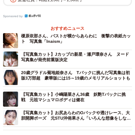
Sponsored by
おすすめニュース
榎原依那さん、バストが横からあらわに 衝撃の表紙カッ
ト 写真集「Inaism」
【写真集カット】Jカップの新星・瀬戸環奈さん ヌード
写真集が発売前重版決定
20歳グラドル菊地姫奈さん Tバックに挑んだ写真集は初
版3万部超 豪華版には15～19歳のメモリアルショットも
【写真集カット】小嶋陽菜さん36歳 妖艶Tバックに挑
戦 元祖マシュマロボディは健在
【写真集カット】お尻あらわのOバックや透けレース、大
胆開脚ポーズ 元STU沖侑果さん「いろんな想像をしなが
ら見て」