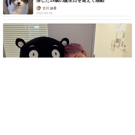
悟した19歳の誕生日を迎えて感動
古川 諭香
2026.08.06
「不謹慎でないかと」実力派歌手、熊本へ支援物資…運搬トラ
ックの車体デザインにためらい 「痛いほど伝わる」「行動さ
れ立派」
まいどなトピック
2026.08.06
「カニにアジをあげると青くなる」ほんと
に！？ 「自然の染色技術が凄い」と話題に