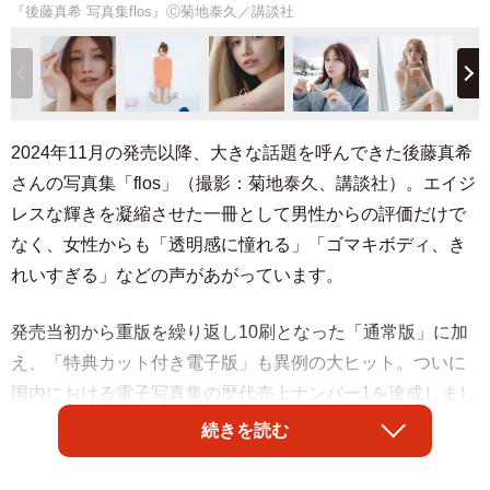
『後藤真希 写真集flos』Ⓒ菊地泰久／講談社
2024年11月の発売以降、大きな話題を呼んできた後藤真希
さんの写真集「flos」（撮影：菊地泰久、講談社）。エイジ
レスな輝きを凝縮させた一冊として男性からの評価だけで
なく、女性からも「透明感に憧れる」「ゴマキボディ、き
れいすぎる」などの声があがっています。
発売当初から重版を繰り返し10刷となった「通常版」に加
え、「特典カット付き電子版」も異例の大ヒット。ついに
国内における電子写真集の歴代売上ナンバー1を達成しまし
た（3月7日現在メディアドゥ調べ）。歴代1位を聞かされた
続きを読む
本人は「日本一？ ほんと？ え、うれしすぎる」と大きな目
をまんまるくしていたそうです。