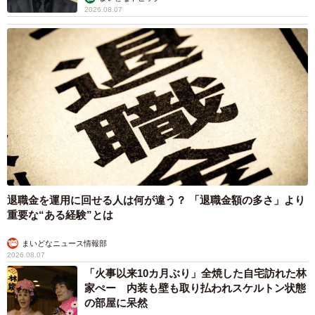
2026.08.07
退職金を運用に回せる人は何が違う？ 「退職金額の多さ」より
重要な“ある経験”とは
まいどなニュース情報部
2026.08.07
「火事以来10カ月ぶり」全焼した自宅訪れた林
家ぺー 内装も壁も取り払われスケルトン状態
の部屋に呆然