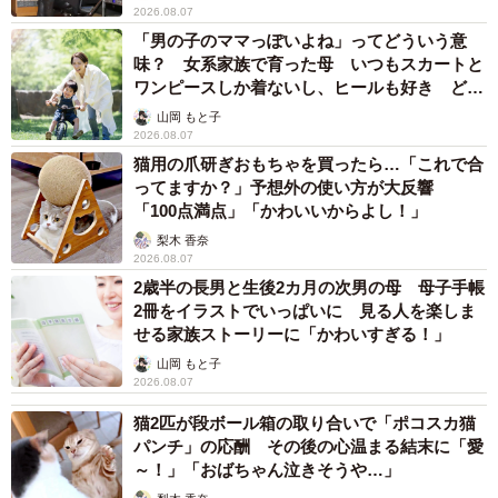
2026.08.07
「男の子のママっぽいよね」ってどういう意
味？ 女系家族で育った母 いつもスカートと
ワンピースしか着ないし、ヒールも好き どの
へんが…
山岡 もと子
2026.08.07
猫用の爪研ぎおもちゃを買ったら…「これで合
ってますか？」予想外の使い方が大反響
「100点満点」「かわいいからよし！」
梨木 香奈
2026.08.07
2歳半の長男と生後2カ月の次男の母 母子手帳
2冊をイラストでいっぱいに 見る人を楽しま
せる家族ストーリーに「かわいすぎる！」
山岡 もと子
2026.08.07
猫2匹が段ボール箱の取り合いで「ポコスカ猫
パンチ」の応酬 その後の心温まる結末に「愛
～！」「おばちゃん泣きそうや…」