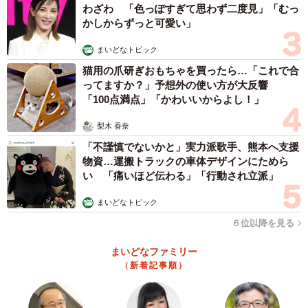
わざわ 「色っぽすぎて思わず二度見」「むっ
かしからずっと可愛い」
まいどなトピック
猫用の爪研ぎおもちゃを買ったら…「これで合
ってますか？」予想外の使い方が大反響
「100点満点」「かわいいからよし！」
梨木 香奈
「不謹慎でないかと」実力派歌手、熊本へ支援
物資…運搬トラックの車体デザインにためら
い 「痛いほど伝わる」「行動され立派」
まいどなトピック
６位以降を見る
まいどなファミリー
（新着記事順）