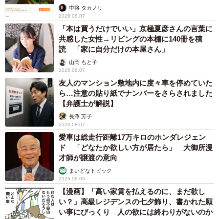
中将 タカノリ
2026.08.07
「本は買うだけでいい」京極夏彦さんの言葉に
共感した女性→リビングの本棚に140冊を積
読 「家に自分だけの本屋さん」
山岡 もと子
2026.08.07
友人のマンション敷地内に度々車を停めていた
ら…注意の貼り紙でナンバーをさらされました
【弁護士が解説】
長澤 芳子
2026.08.07
愛車は総走行距離17万キロのホンダレジェン
ド 「どなたか欲しい方が居たら」 大御所漫
才師が譲渡の意向
まいどなトピック
2026.08.06
【漫画】「高い家賃を払えるのに、まだ欲し
い？」高級レジデンスの七夕飾り、書かれた願
い事にびっくり 人の欲には終わりがないのか