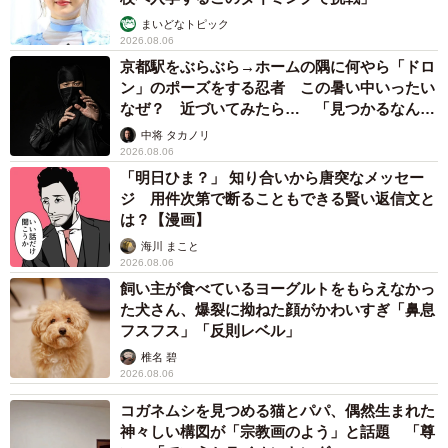
まいどなトピック
2026.08.06
京都駅をぶらぶら→ホームの隅に何やら「ドロ
ン」のポーズをする忍者 この暑い中いったい
なぜ？ 近づいてみたら… 「見つかるなんて
未熟」
中将 タカノリ
2026.08.06
「明日ひま？」 知り合いから唐突なメッセー
ジ 用件次第で断ることもできる賢い返信文と
は？【漫画】
海川 まこと
2026.08.06
飼い主が食べているヨーグルトをもらえなかっ
た犬さん、爆裂に拗ねた顔がかわいすぎ「鼻息
フスフス」「反則レベル」
椎名 碧
2026.08.06
コガネムシを見つめる猫とパパ、偶然生まれた
神々しい構図が「宗教画のよう」と話題 「尊