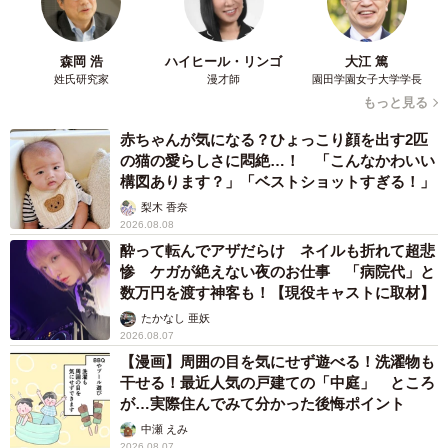
森岡 浩
ハイヒール・リンゴ
大江 篤
姓氏研究家
漫才師
園田学園女子大学学長
もっと見る
赤ちゃんが気になる？ひょっこり顔を出す2匹
の猫の愛らしさに悶絶…！ 「こんなかわいい
構図あります？」「ベストショットすぎる！」
梨木 香奈
2026.08.08
酔って転んでアザだらけ ネイルも折れて超悲
惨 ケガが絶えない夜のお仕事 「病院代」と
数万円を渡す神客も！【現役キャストに取材】
たかなし 亜妖
2026.08.07
【漫画】周囲の目を気にせず遊べる！洗濯物も
干せる！最近人気の戸建ての「中庭」 ところ
が…実際住んでみて分かった後悔ポイント
中瀬 えみ
2026.08.07