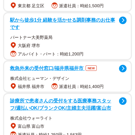
東京都 足立区
派遣社員：時給1,500円
駅から徒歩1分 経験を活かせる調剤事務のお仕事
です
同写真集は、紙の風合いとサイズ感を楽しめる144ページの
「通常版」、手軽にダウンロードできる「特典カット付き
パートナー大美野薬局
電子版」、さらに追加カットを収録した「楽天Kobo 限定カ
大阪府 堺市
ット付き電子版」「DMM限定カット付き電子版」が発売
アルバイト・パート：時給1,200円
中。本人の意見を多く取り入れ、ナチュラルな表情や美し
救急外来の受付窓口/福井県福井市
NEW
くやわらかなボディを堪能できます。夏の韓国・済州島で
株式会社ヒューマン・デザイン
ははつらつとした水着姿を、冬の山形では温泉のぬくもり
福井県 福井市
派遣社員：時給1,400円
に身を委ね、しっとりと憂いを帯びた浴衣姿を披露してい
ます。
診療所で患者さんの受付をする医療事務スタッ
フ/週払いOK/ブランクOK/主婦主夫活躍/富山市
株式会社ウォーライト
富山県 富山市
派遣社員：時給1,250円～1,563円