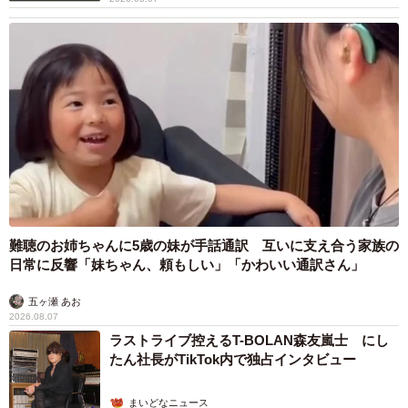
難聴のお姉ちゃんに5歳の妹が手話通訳 互いに支え合う家族の
日常に反響「妹ちゃん、頼もしい」「かわいい通訳さん」
五ヶ瀬 あお
2026.08.07
ラストライブ控えるT-BOLAN森友嵐士 にし
たん社長がTikTok内で独占インタビュー
まいどなニュース