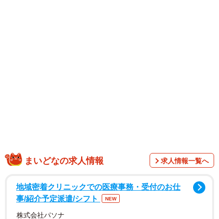
新たな未公開カットが解禁されました。鮮やかなオレンジ
色のニットと美脚が印象的なカットです。後藤さんは「去
年出させていただいた写真集「flos」の電子版にてとっても
うれしいニュース！！！撮影して、作っていく段階でたく
さんの方に届いたらいいなと、願っていたので本当にうれ
しいです。あらためてありがとうございます」とコメント
しました。
まいどなの求人情報
求人情報一覧へ
地域密着クリニックでの医療事務・受付のお仕
事/紹介予定派遣/シフト
NEW
株式会社パソナ