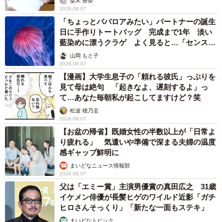
梨木 香奈
2026.08.07
「ちょっとババロアみたい」パートナーの誕生
日に手作りトートバッグ 完成まで1年 淡い
藍染めに漂うクラゲ よく見ると…「センスす
ごい」
山岡 もと子
2026.08.07
【漫画】大学生息子の「頼れる彼氏」っぷりを
見て母は絶句 「起きなよ、遅刻するよ」っ
て…あなた毎朝私が起こしてますけど？笑
松波 穂乃圭
2026.08.07
【お盆の帰省】既婚女性の半数以上が「日常よ
り疲れる」 気遣いや準備で深まる夫婦の温度
感ギャップ鮮明に
まいどなニュース情報部
2026.08.07
父は「エミー賞」主演男優賞の真田広之 31歳
イケメン俳優が長髪ヒゲのワイルド近影「ガチ
ヒロさんそっくり」「新たな一面もステキ」
まいどなトピック