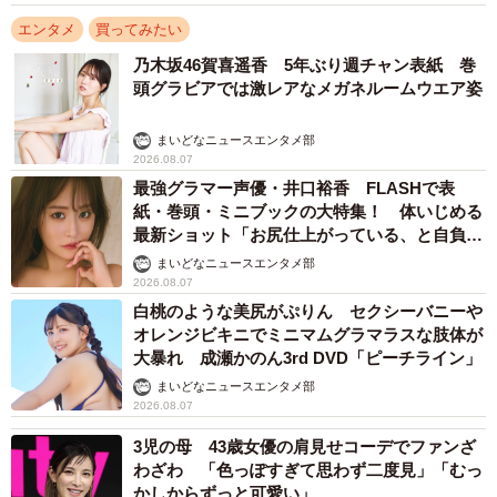
エンタメ
買ってみたい
乃木坂46賀喜遥香 5年ぶり週チャン表紙 巻
頭グラビアでは激レアなメガネルームウエア姿
まいどなニュースエンタメ部
2026.08.07
最強グラマー声優・井口裕香 FLASHで表
紙・巻頭・ミニブックの大特集！ 体いじめる
最新ショット「お尻仕上がっている、と自負し
ています」「いくつになっても理想の身体でい
まいどなニュースエンタメ部
たい」
2026.08.07
白桃のような美尻がぷりん セクシーバニーや
オレンジビキニでミニマムグラマラスな肢体が
大暴れ 成瀬かのん3rd DVD「ピーチライン」
まいどなニュースエンタメ部
2026.08.07
3児の母 43歳女優の肩見せコーデでファンざ
わざわ 「色っぽすぎて思わず二度見」「むっ
かしからずっと可愛い」