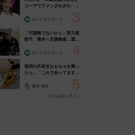
コーデでファンざわざわ
「色っぽすぎて思わず二度
見」「むっかしからずっと可
まいどなトピック
愛い」
「不謹慎でないかと」実力派
歌手、熊本へ支援物資…運搬
トラックの車体デザインにた
めらい 「痛いほど伝わる」
まいどなトピック
「行動され立派」
猫用の爪研ぎおもちゃを買っ
たら…「これで合ってます
か？」予想外の使い方が大反
響 「100点満点」「かわい
梨木 香奈
いからよし！」
６位以降を見る