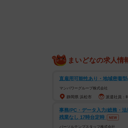
スマホのバッテリーがピンチに！
（n
まいどなの求人情
席に着くなり、Aさんは慌ててコン
を見るとコンセントを発見し、安堵
直雇用可能性あり・地域密着型
めました。
マンパワーグループ株式会社
商談を続けながらAさんは胸をなで
静岡県 浜松市
派遣社員：時
に来た店員に充電していることを指
事務/PC・データ入力/総務・法務
充電はご遠慮いただいております」
残業なし 17時台定時
NEW
しかしAさんとしては、重要な商談
パーソルテンプスタッフ株式会社