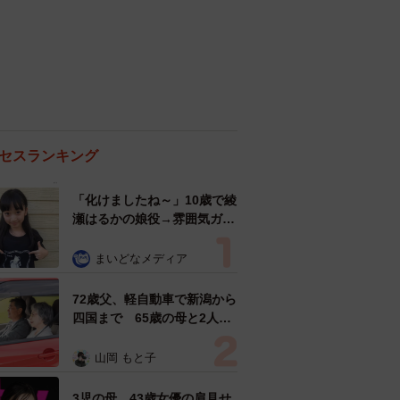
セスランキング
「化けましたね～」10歳で綾
瀬はるかの娘役→雰囲気ガラ
リの18歳に成長 「メイクで
雰囲気が」「宝塚に入れそ
まいどなメディア
う」
72歳父、軽自動車で新潟から
四国まで 65歳の母と2人で
3泊4日の旅 パーキングの休
憩まで分刻み… 「大学生で
山岡 もと子
も組まねえよ！」
3児の母 43歳女優の肩見せ