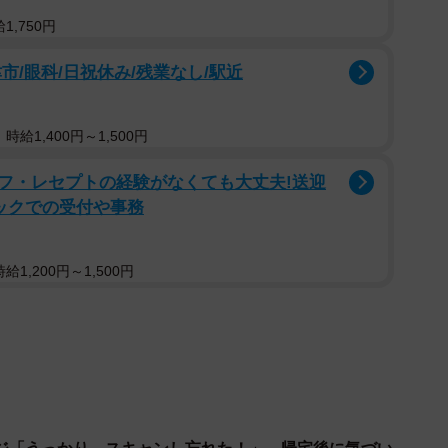
かし店の方針は変わりません。
,750円
市/眼科/日祝休み/残業なし/駅近
が、モヤモヤした気持ちは収まりません。Aさんがもし
トフォンを充電したら、何かしら罪に問われるのでしょ
さんに聞きました。
給1,400円～1,500円
フ・レセプトの経験がなくても大丈夫!送迎
たら罪になりますか？
ックでの受付や事務
ると、法律上「窃盗罪」に問われる可能性があります。
なす」と定められており、店舗の許可なくコンセントを
1,200円～1,500円
れるためです。
コンセントがある場合は、客用に設置されたものとして
立しないケースもあります。ただしAさんの場合は足元
コンセントと判断される可能性が高く、無断使用はリス