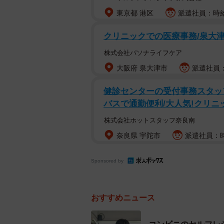
えないかと店員に懇願しました。し
東京都 港区
派遣社員：時給1
クリニックでの医療事務/泉大津
仕方なく充電を中断したAさんです
もこのような場合に無許可でスマー
株式会社パソナライフケア
うか。まこと法律事務所の北村真一
大阪府 泉大津市
派遣社員：時
健診センターの受付事務スタッ
ーカフェのコンセントを無断使用し
バスで通勤便利/大人気!クリニ
カフェのコンセントを無断で使用す
株式会社ホットスタッフ奈良南
刑法第245条では「電気は財物とみ
奈良県 宇陀市
派遣社員：時給
使用する行為は電気の窃盗とみなさ
Sponsored by
一方で、テーブル席の目立つ位置に
解釈される場合があり、窃盗罪が成
おすすめニュース
にあったコンセントのため、業務用
クが高いです。