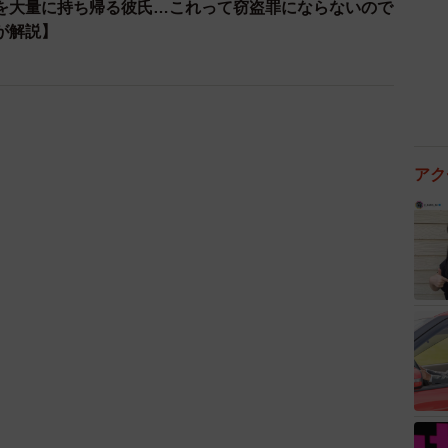
を大量に持ち帰る彼氏…これって窃盗罪にならないので
が解説】
けて謝罪し充電をやめれば逮捕される可能性は少ないと
もやめなかったり、店員に対して悪態をつくなどすれば
ので注意が必要です。
アク
弁護士 「きたべん」の愛称で大阪府茨木市で知らない
ル弁護士。猫探しからM&Aまで幅広く取り扱う。