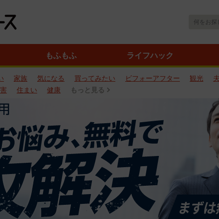
もふもふ
ライフハック
い
家族
気になる
買ってみたい
ビフォーアフター
観光
害
住まい
健康
もっと見る