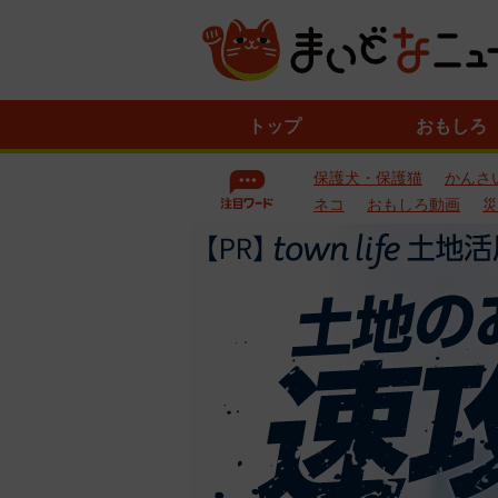
ニ
トップ
おもしろ
ュ
ー
保護犬・保護猫
かんさ
ス
一
ネコ
おもしろ動画
災
覧