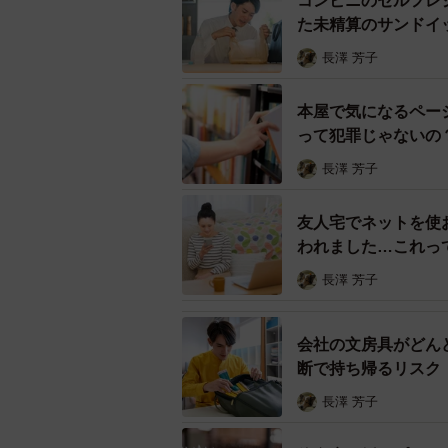
コンビニのセルフレ
た未精算のサンドイ
ー実際に盗電で捕まったケースはあ
長澤 芳子
カフェの事例ではないものの、コン
ていた中学生が窃盗容疑で書類送検
本屋で気になるペー
って犯罪じゃないの
に換算すると1円以下ではあるもの
存在します。
長澤 芳子
また駅構内のコンセントを無断で使
友人宅でネットを使お
われました…これっ
もあります。こちらは電気代が3銭
もしない「微罪処分」として処理さ
長澤 芳子
ー金額が少なければ起訴されること
会社の文房具がどん
断で持ち帰るリスク
金額が少ないからといって書類送検で
長澤 芳子
セントを使って2円50銭相当の電気
年）の刑を言い渡した事例がありま