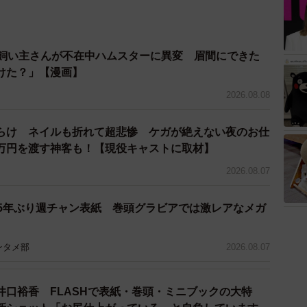
→飼い主さんが不在中ハムスターに異変 眉間にできた
けた？」【漫画】
2026.08.08
らけ ネイルも折れて超悲惨 ケガが絶えない夜のお仕
万円を渡す神客も！【現役キャストに取材】
2026.08.07
 5年ぶり週チャン表紙 巻頭グラビアでは激レアなメガ
ンタメ部
2026.08.07
井口裕香 FLASHで表紙・巻頭・ミニブックの大特