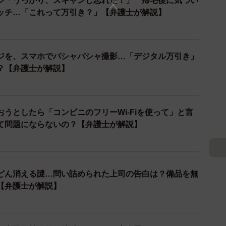
ジ「うっかり、スキャンし忘れた！」 帰宅後に気づい
ッチ…「これって万引き？」【弁護士が解説】
りますか
ビニのコンセントを無断で使用して携帯電話の充電をし
された事例があります。充電に使用された電力は電気代
ジを、スマホでパシャパシャ撮影…「デジタル万引き」
？【弁護士が解説】
の、ほかにも同じような事例で書類送検されるケースは
用していたとして大学生が窃盗容疑で摘発されたケース
うとしたら「コンビニのフリーWi-Fiを使って」と言
て問題にならないの？【弁護士が解説】
以下であったことと、本人が反省していたため書類送検
れました。
はないのでしょうか
どん消える謎…問い詰められた上司の告白は？備品を無
【弁護士が解説】
済むとは限りません。2010年にはアパートの共用コン
を盗んだとして、大阪地裁が被告に懲役1年（執行猶予3
す。金額だけでなく行為の悪質さ、態様等も考慮して立