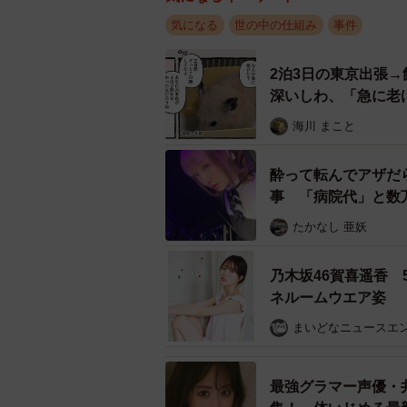
気になる
世の中の仕組み
事件
2泊3日の東京出張
深いしわ、「急に老
海川 まこと
酔って転んでアザだ
事 「病院代」と数
たかなし 亜妖
乃木坂46賀喜遥香
ネルームウエア姿
まいどなニュースエ
最強グラマー声優・