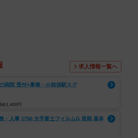
1/1
しかしカフェでは充電を断られ… ※画像はイメージです
aka/stock.adobe.com）
報
求人情報一覧へ
セントを探しましたが、壁面には見当たりません。足元
のため息をつきながら急いでスマートフォンを充電し始
の病院 受付+事務・@助信駅スグ
おろします。しかしその安堵感もつかの間、注文を聞き
給1,400円
摘されてしまいます。「申し訳ありませんが、店内での
・人事 1750 大手富士フイルムG 長期 基本
と丁寧ながらも断固とした口調で告げられたのです。
中という特別な事情もあったため、何とか許可してもら