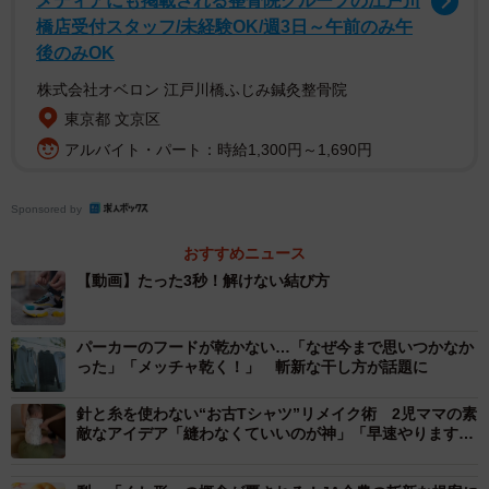
メディアにも掲載される整骨院グループの江戸川
橋店受付スタッフ/未経験OK/週3日～午前のみ午
後のみOK
株式会社オベロン 江戸川橋ふじみ鍼灸整骨院
東京都 文京区
アルバイト・パート：時給1,300円～1,690円
Sponsored by
おすすめニュース
【動画】たった3秒！解けない結び方
パーカーのフードが乾かない…「なぜ今まで思いつかなか
った」「メッチャ乾く！」 斬新な干し方が話題に
針と糸を使わない“お古Tシャツ”リメイク術 2児ママの素
敵なアイデア「縫わなくていいのが神」「早速やります」
と反響