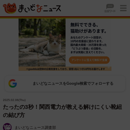
まいどなニュースをGoogle検索でフォローする
2025.02.06(Thu)
たったの3秒！関西電力が教える解けにくい靴紐
の結び方
まいどなニュース調査部