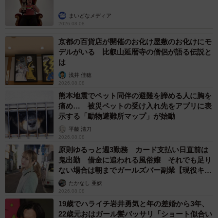
まいどなメディア
2026.08.08
京都の百貨店が開催のお化け屋敷のお化けにモ
デルがいる 比叡山延暦寺の僧侶が語る伝説と
は
浅井 佳穂
2026.08.08
熊本地震でペット同伴の避難を諦める人に胸を
痛め… 被災ペットの受け入れ先をアプリに表
示する「動物避難所マップ」が始動
平藤 清刀
2026.08.08
原則ゆるっと週3勤務 カード支払い日直前は
鬼出勤 借金に追われる風俗嬢 それでも足り
ない場合は朝までガールズバー副業【現役キャ
ストに取材】
たかなし 亜妖
2026.08.08
19歳でハライチ岩井勇気と年の差婚から3年、
22歳元おはガール髪バッサリ「ショート似合い