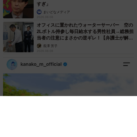
すぎ」
まいどなメディア
2026.08.08
オフィスに置かれたウォーターサーバー 空の
2Lボトル持参し毎日給水する男性社員→総務担
当者の注意にまさかの逆ギレ！【弁護士が解
説】
長澤 芳子
2026.08.08
「我慢できず」村上佳菜子、イケメン夫と全力ハグ「可愛いふ