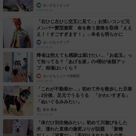
まいどなトピック
2026.08.09
「右ひじ左ひじ交互に見て♪」お笑いコンビ元
メンバー髪型激変 命を救う資格を取得「ええ
え！！すごすぎます！」→本名も明らかに
まいどなメディア
2026.08.09
帰省は控えても感謝は届けたい…「お盆玉」っ
て知ってる？「あげる派」の4割が金額アッ
プ、相場はいくら？
まいどなニュース情報部
2026.08.09
「これが不動柴か…」初めて外を散歩した豆柴
→2分後、足元でうるうる 「かわいすぎる」
「ぬいぐるみみたい」
梨木 香奈
2026.08.09
「体だけ別生物みたい」初めて川遊びをした
犬、濡れた直後の激変ぶりが話題 「新種
だ！」「河童だ」「毛刈りされたあとの羊」