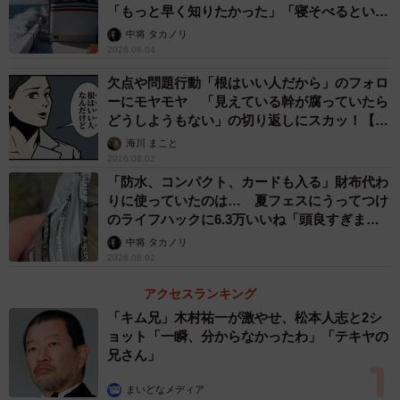
「もっと早く知りたかった」「寝そべるといい
らしい」
中将 タカノリ
2026.08.04
欠点や問題行動「根はいい人だから」のフォロ
ーにモヤモヤ 「見えている幹が腐っていたら
どうしようもない」の切り返しにスカッ！【漫
画】
海川 まこと
2026.08.02
「防水、コンパクト、カードも入る」財布代わ
りに使っていたのは… 夏フェスにうってつけ
のライフハックに6.3万いいね「頭良すぎま
す」
中将 タカノリ
2026.08.02
アクセスランキング
「キム兄」木村祐一が激やせ、松本人志と2シ
ョット「一瞬、分からなかったわ」「テキヤの
兄さん」
まいどなメディア