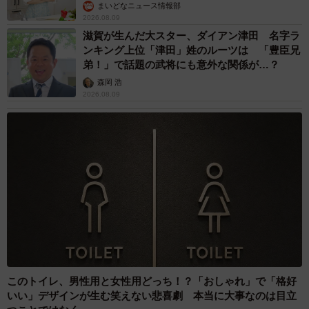
まいどなニュース情報部
2026.08.09
滋賀が生んだ大スター、ダイアン津田 名字ラ
ンキング上位「津田」姓のルーツは 「豊臣兄
弟！」で話題の武将にも意外な関係が…？
森岡 浩
2026.08.09
このトイレ、男性用と女性用どっち！？「おしゃれ」で「格好
いい」デザインが生む笑えない悲喜劇 本当に大事なのは目立