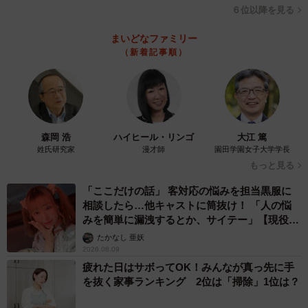
６位以降を見る
まいどなファミリー
（新着記事順）
森岡 浩
ハイヒール・リンゴ
大江 篤
姓氏研究家
漫才師
園田学園女子大学学長
もっと見る
「ここだけの話」 客対応の悩みを担当黒服に
相談したら…他キャストに筒抜け！ 「人の悩
みを簡単に漏洩するとか、サイテー」【現役キ
ャストに取材】
たかなし 亜妖
2026.08.09
疲れた日はサボってOK！みんなが真っ先に手
を抜く家事ランキング 2位は「掃除」1位は？