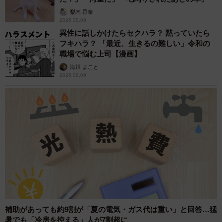
梨木 香奈
2026.08.09
異性に話しかけたらセクハラ？ 黙っていたら
フキハラ？ 「最近、生きるの難しい」令和の
職場で悩む上司【漫画】
海川 まこと
2026.08.09
補助があっても約9割が「夏の電気・ガス代は重い」と回答…猛
暑でも「冷房を控える」人が7割超に