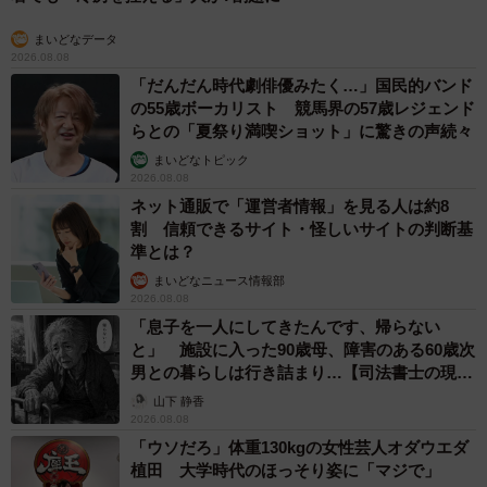
まいどなデータ
2026.08.08
「だんだん時代劇俳優みたく…」国民的バンド
の55歳ボーカリスト 競馬界の57歳レジェンド
らとの「夏祭り満喫ショット」に驚きの声続々
まいどなトピック
2026.08.08
ネット通販で「運営者情報」を見る人は約8
割 信頼できるサイト・怪しいサイトの判断基
準とは？
まいどなニュース情報部
2026.08.08
「息子を一人にしてきたんです、帰らない
と」 施設に入った90歳母、障害のある60歳次
男との暮らしは行き詰まり…【司法書士の現場
から】
山下 静香
2026.08.08
「ウソだろ」体重130kgの女性芸人オダウエダ
植田 大学時代のほっそり姿に「マジで」