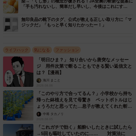
梨→「くし形」の概念が覆される！JA全農の斬新な提案に
「手も汚れないし、簡単だし早いし、今後はこれにす
る！」
無印良品の靴下のタグ、公式が教える正しい取り方に「マ
ジックだ」「もっと早く知りたかったー！」
ライフハック
気になる
ファッション
「明日ひま？」 知り合いから唐突なメッセー
ジ 用件次第で断ることもできる賢い返信文と
は？【漫画】
海川 まこと
2026.08.06
「このやり方で合ってるん？」小学校から持ち
帰った鉢植えを見て母驚き ペットボトルはじ
ょうろだと思ってた…息子が教えてくれた斬新
な水やりとは
中将 タカノリ
2026.08.05
「これガチで効く」船酔いしたときに試したら
→5回も嘔吐していたのに…… 対策法に