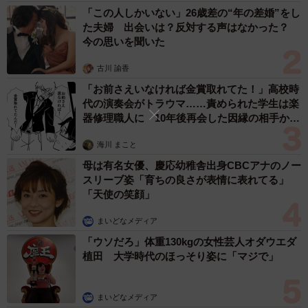
「この人しかいない」26歳差の“年の差婚”をし
た夫婦 出会いは？反対する声はなかった？
今の思いを聞いた
古川 諭香
「お前さえいなければ金賞取れてた！」高校時
代の演奏会がトラウマ……責められた学生は楽
器修理職人に 10年後再会した因縁の相手から
思わぬ申し出【漫画】
海川 まこと
母は有名女優、慶応幼稚舎出身CBCアナのノー
スリーブ姿「育ちの良さが表情に表れてる」
「天使の笑顔」
まいどなメディア
「ウソだろ」体重130kgの女性芸人オダウエダ
植田 大学時代のほっそり姿に「マジで」
まいどなメディア