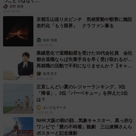
つことではなく…
高野 朋美
2026.08.09
京都五山送り火ピンチ 気候変動や獣害に施設
老朽化「もう限界」 クラファン募る
浅井 佳穂
2026.08.09
業績悪化で退職勧奨を受けた30代会社員 会社
都合退職ならば失業手当を早く受け取れるが…
再就職の活動で不利になりませんか？【キャリ
アカウンセラーが解説】
長澤 芳子
2026.08.09
正直しんどい夏のレジャーランキング、3位
「帰省」、2位「バーベキュー」を抑えた1位
は？
まいどなデータ
2026.08.09
NHK大阪の朝の顔…気象キャスター、真っ赤な
ワンピで「愛の不時着」観劇 三山凌輝さんら
ポスターと記念撮影