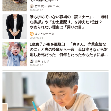
そうです。「横浜周遊」というテーマで横浜のものを展
竹中 友一（RinToris）
示するためにコスモワールドも制作しました。切り絵は写
2026.08.06
真で見るのと実物で見るのとでは、全然印象が変わると思
誰も求めていない職場の「謎マナー」、「過剰
います。この作品は、３月１３日からの京都・みやこめっ
な挨拶」や「お土産配り」を抑えた1位は？
やめられない理由は「周りの目」
せで展示される予定ですので、直接見てもらえれば嬉しい
まいどなデータ
なと思います。
2026.08.06
1歳息子が腕を亜脱臼 「奥さん、専業主婦な
のに」と夫の後輩から一言 母は泣きながら対
応し必死だった 何年もたった今もたまに思い
出し…
山岡 もと子
2026.08.06