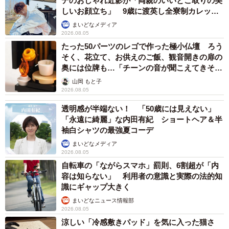
デのおしゃれ近影が「両親のいいとこ取りの美
しいお顔立ち」 9歳に渡英し全寮制カレッジ
で学ぶ
まいどなメディア
2026.08.05
たった50パーツのレゴで作った極小仏壇 ろう
そく、花立て、お供えのご飯、観音開きの扉の
奥には位牌も…「チーンの音が聞こえてきそ
う」
山岡 もと子
2026.08.05
透明感が半端ない！ 「50歳には見えない」
「永遠に綺麗」な内田有紀 ショートヘア＆半
袖白シャツの最強夏コーデ
まいどなメディア
2026.08.05
自転車の「ながらスマホ」罰則、6割超が「内
容は知らない」 利用者の意識と実際の法的知
識にギャップ大きく
まいどなニュース情報部
2026.08.05
涼しい「冷感敷きパッド」を気に入った猫さ