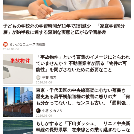
4/4
昨年、惜しまれながら亡くなってしまった数多くのボックスアート（プ
子どもの学校外の学習時間が11年で2割減少 「家庭学習0分
ラモデルの箱絵）を世に残したイラストレーター和田隆良氏とのコラボ
作品（提供：黒猫モモ@型紙彫刻、切り絵作家さん）
層」が約半数に達する深刻な実態と広がる学習格差
まいどなニュース情報部
■黒猫モモさんの作品を見ることができる展示会『染型の進
2026.08.06
化と拡がり 近代～未来へ』は、３月１４日〜１６日ま
「事故物件」という言葉のイメージにとらわれ
で、「京都市勧業館 みやこめっせ地下１階」にて開催さ
ていませんか？ 不動産業者が語る「物件の可
能性」を閉ざさないために必要なこと
れます。
平藤 清刀
2026.08.06
■黒猫モモさんのＸ
https://x.com/momowanwan01151
東京・千代田区の中央線高架に心ない落書き
歴史ある昌平橋架道橋の被害に怒りの声 「何
■黒猫モモさんのＨＰ
https://kuroneko-momo.com
も分かってないし、センスも古い」「罰則強化
して」
中将 タカノリ
2026.08.06
来月3/13〜15日、京都みやこめっせデザイン博物館で開催
もしかすると「下山ダッシュ」 リニア中央新
の京都染型共同組合さんの展示会に出展させていただくこ
幹線の長野県駅 在来線との乗り継ぎなし→な