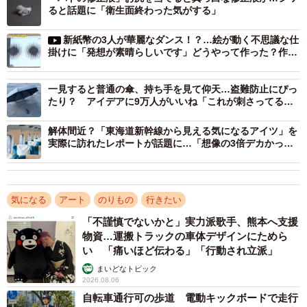
ると話題に「衛生面終わった気がする」
新紙幣の3人が華麗なダンス！？…絵が動く不思議な仕
掛けに「発想が素晴らしいです」どうやって作った？作者
に聞いた
一見すると普通の傘、持ち手を見て仰天…盗難防止にぴっ
たり？ アイデアに9万人がいいね「これが刺さってる傘
立て怖いわw」
2/4
解体間近？「東海道新幹線から見える気になるアイツ」を
気が遠くなるような細かい作業です。※制作途中（提供：黒猫モモ@型
実際に訪れたレポートが話題に…「想像の3倍デカかっ
紙彫刻、切り絵作家さん）
た」
ポストには驚きと感動のコメントが寄せられて、１４万
気になる
アート
のりもの
行きたい
を超える「いいね」がついています。投稿した黒猫モモさ
「不謹慎でないかと」実力派歌手、熊本へ支援
んにお話を聞きました。
物資…運搬トラックの車体デザインにためら
い 「痛いほど伝わる」「行動され立派」
――すごく立体的に見えますね。
まいどなトピック
2026.08.06
ありがとうございます。基本的には写真を自分で撮りに
自転車通行可の歩道 電動キックボードで走行