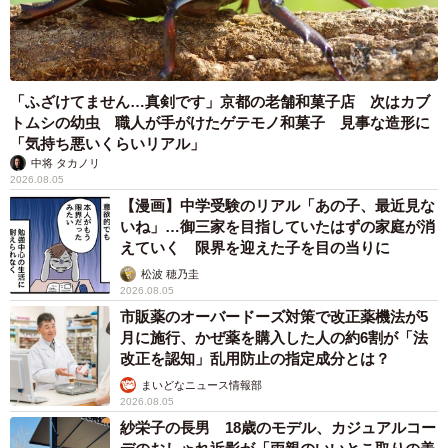
「ふざけてません…真剣です」京都の老舗和菓子店 次はカブ
トムシの幼虫 職人が手がけたゲテモノ和菓子 見事な造形に
「気持ち悪いくらいリアル」
中将 タカノリ
2026.08.05
【漫画】中学受験のリアル「あの子、最近見な
いね」…御三家を目指していたはずの家庭が消
えていく 限界を迎えた子を目の当りに
松波 穂乃圭
2026.08.05
市販薬のオーバードーズ対策で改正薬機法が5
月に施行、かぜ薬を購入した人の約6割が「法
改正を認知」乱用防止の指定成分とは？
まいどなニュース情報部
2026.08.05
紗栄子の長男 18歳のモデル、カジュアルコー