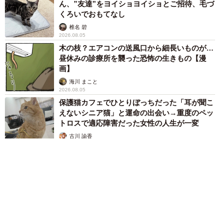
ん、”友達”をヨイショヨイショとご招待、毛づ
くろいでおもてなし
椎名 碧
2026.08.05
木の枝？エアコンの送風口から細長いものが…
昼休みの診療所を襲った恐怖の生きもの【漫
画】
海川 まこと
2026.08.05
保護猫カフェでひとりぼっちだった「耳が聞こ
えないシニア猫」と運命の出会い→重度のペッ
トロスで適応障害だった女性の人生が一変
古川 諭香
2026.08.05