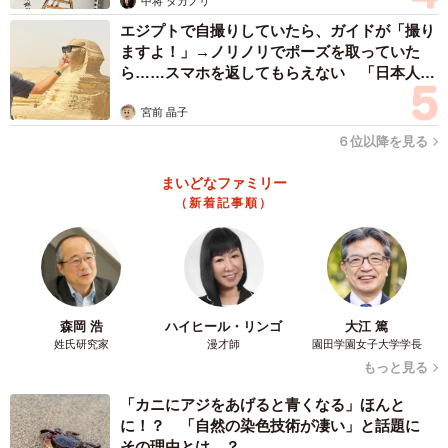
中将 タカノリ
全部切れた！！！
エジプトで自撮りしていたら、ガイドが「撮り
めっちゃ頑張った！！
pic.twitter.com/w4nj0OgxCG
ますよ！」→ノリノリでポーズを取っていた
ら……スマホを返してもらえない 「日本人は
— 黒猫モモ@型紙彫刻、切り絵作家
カモ代表かも」「私は6時間で3万円払った」
宮前 晶子
(@momowanwan01151)
January 29, 2025
６位以降を見る
――たしかに観覧車の細かい構造部をカットしていたら混
乱しそうです。赤い紙にされた理由は？
まいどなファミリー
（新着記事順）
いつもは黒をベースで色をつけることが多いのですが、
今回の作品は切り絵のみでも完結できる作品にしようと思
い。ジェットコースターも入れたいな…というのもあり赤
を選びました。
森岡 浩
ハイヒール・リンゴ
大江 篤
姓氏研究家
漫才師
園田学園女子大学学長
もっと見る
――こちらは「よこはまコスモワールド」の風景ですね。
横浜で個展をされるのに合わせて制作されたのですか？
「カニにアジをあげると青くなる」ほんと
に！？ 「自然の染色技術が凄い」と話題に
その理由とは…？