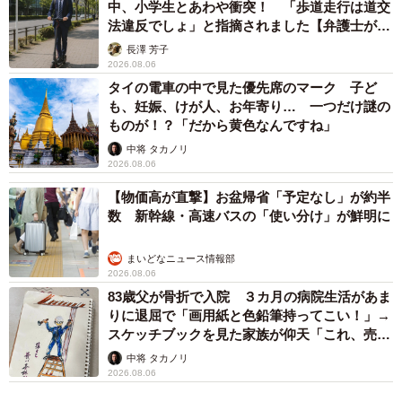
中、小学生とあわや衝突！ 「歩道走行は道交
行ってそれをベースに作ることが多いのですが、その中で
法違反でしょ」と指摘されました【弁護士が解
切り抜く部分の強弱や、実際にはないものをどう加えた
説】
長澤 芳子
り、逆にあるものを引いたりするかなどそういう点に意識
2026.08.06
を向けて制作していることが多いです。
タイの電車の中で見た優先席のマーク 子ど
も、妊娠、けが人、お年寄り… 一つだけ謎の
ものが！？「だから黄色なんですね」
中将 タカノリ
2026.08.06
【物価高が直撃】お盆帰省「予定なし」が約半
数 新幹線・高速バスの「使い分け」が鮮明に
まいどなニュース情報部
2026.08.06
83歳父が骨折で入院 ３カ月の病院生活があま
りに退屈で「画用紙と色鉛筆持ってこい！」→
スケッチブックを見た家族が仰天「これ、売れ
ますよ…」
中将 タカノリ
2026.08.06
3/4