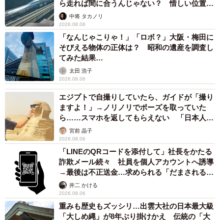
とになりました！ 和田禅工房さんの後継として、切り絵や
ら走れば間に合うんじゃない？ 惜しい位置関
係が反響
型紙を展示。関西未発表の作品と実演も予定！ぜひ遊びに
中将 タカノリ
2026.08.06
来てください！観覧車も持って行きます！
「なんじゃこりゃ！」「ロボ？」大阪・梅田に
実演詳細はまた後日出す予定です。
そびえる物体の正体は？ 昭和の遺産を調査し
pic.twitter.com/66kTjszCGS
てみた結果…
太田 浩子
— 黒猫モモ@型紙彫刻、切り絵作家
2026.08.06
(@momowanwan01151)
February 21, 2025
エジプトで自撮りしていたら、ガイドが「撮り
ますよ！」→ノリノリでポーズを取っていた
ら……スマホを返してもらえない 「日本人は
カモ代表かも」「私は6時間で3万円払った」
宮前 晶子
2026.08.06
「LINEのQRコードを添付して」社長をかたる
詐欺メール続々 社員を個人アカウントへ誘導
→最後は不正送金…求められる「だまされる前
提」の対策
井二 かける
2026.08.06
重みも歴史もズッシリ…出雲大社の日本最大級
「大しめ縄」が8年ぶり掛けかえ 伝統の「大