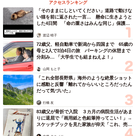
アクセスランキング
写真そのままではなく、切り絵用に強弱や線を加えたり引いたりしてい
「そのままにしといてください」道路で動けな
ます。※制作途中（提供：黒猫モモ@型紙彫刻、切り絵作家さん）
い猫を前に返された一言… 懸命に生きようと
した4日間 「命の重さはみんな同じ」保護団
――なるほど。写真そのままではなく、切り絵にするため
体代表の訴え
に工夫をされているのですね。完成までに時間がとてもか
渡辺 晴子
かったのでしょうね。
72歳父、軽自動車で新潟から四国まで 65歳の
母と2人で3泊4日の旅 パーキングの休憩まで
分刻み… 「大学生でも組まねえよ！」
同時進行でいくつかの作品を制作するのですが、１ヶ月
くらいでしょうか。
山岡 もと子
「これ全部長野県」海外のような絶景ショット
――集中力や持続力はもちろん必要そうですが、難しいと
に感動と反響「離れてからいいところだったん
だって気づいた」
ころは？
行橋 友
やはり切り抜く点が多いところと、前後の強弱の付け方
83歳父が骨折で入院 ３カ月の病院生活があま
が難しく感じました。途中で何をやってるかわからなくな
りに退屈で「画用紙と色鉛筆持ってこい！」→
スケッチブックを見た家族が仰天「これ、売れ
ったりしてました…。
ますよ…」