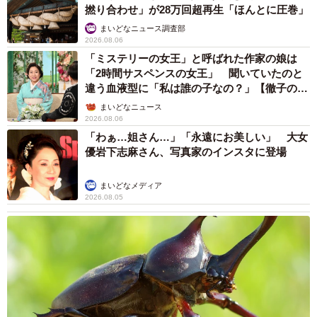
撚り合わせ」が28万回超再生「ほんとに圧巻」
まいどなニュース調査部
2026.08.06
「ミステリーの女王」と呼ばれた作家の娘は
「2時間サスペンスの女王」 聞いていたのと
違う血液型に「私は誰の子なの？」【徹子の部
屋】
まいどなニュース
2026.08.06
「わぁ…姐さん…」「永遠にお美しい」 大女
優岩下志麻さん、写真家のインスタに登場
まいどなメディア
2026.08.05