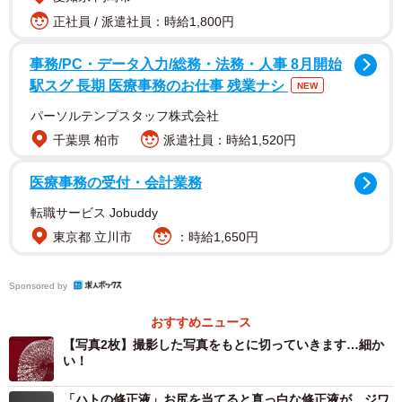
正社員 / 派遣社員：時給1,800円
事務/PC・データ入力/総務・法務・人事 8月開始
駅スグ 長期 医療事務のお仕事 残業ナシ
NEW
パーソルテンプスタッフ株式会社
「す、す、凄すぎる。。。 見るだけでカットしている作
千葉県 柏市
派遣社員：時給1,520円
業を想像して息を止めてしまいます！！！！」
「これが・・・切り絵なんですか！？ 凄い(ゴクリ」
医療事務の受付・会計業務
「凄い！(◎_◎;) 脳が立体物として認知してしまうw 感
転職サービス Jobuddy
動しました(^^)」
東京都 立川市
：時給1,650円
「信じられないクオリティ！凄すぎる」
Sponsored by
おすすめニュース
【写真2枚】撮影した写真をもとに切っていきます…細か
い！
「ハトの修正液」お尻を当てると真っ白な修正液が…ジワ