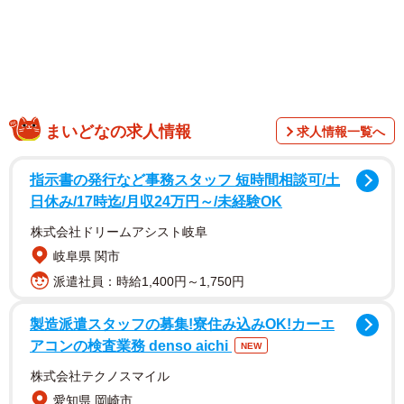
「全部切れた！」（提供：黒猫モモ@型紙彫刻、切り絵作家さん）
こうポストしたのは、大型観覧車とジェットコースター
の切り絵を完成させた「黒猫モモ@型紙彫刻、切り絵作
家」（
@momowanwan01151
）さんです。その作品は、
まいどなの求人情報
求人情報一覧へ
観覧車の鉄骨トラス構造（骨組み）が省略されることなく
細かい部分も全て切り出されていて、手数を考えると気が
指示書の発行など事務スタッフ 短時間相談可/土
遠くなります。さらに少し左下から見上げたような構図
日休み/17時迄/月収24万円～/未経験OK
で、平面の紙だと分かっていても立体的に見えてしまい、
株式会社ドリームアシスト岐阜
脳が処理できません。
岐阜県 関市
派遣社員：時給1,400円～1,750円
製造派遣スタッフの募集!寮住み込みOK!カーエ
アコンの検査業務 denso aichi
NEW
株式会社テクノスマイル
愛知県 岡崎市