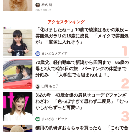
椎名 碧
2026.08.06
アクセスランキング
「化けましたね～」10歳で綾瀬はるかの娘役→
雰囲気ガラリの18歳に成長 「メイクで雰囲気
が」「宝塚に入れそう」
まいどなメディア
72歳父、軽自動車で新潟から四国まで 65歳の
母と2人で3泊4日の旅 パーキングの休憩まで
分刻み… 「大学生でも組まねえよ！」
山岡 もと子
3児の母 43歳女優の肩見せコーデでファンざ
わざわ 「色っぽすぎて思わず二度見」「むっ
かしからずっと可愛い」
まいどなトピック
猫用の爪研ぎおもちゃを買ったら…「これで合