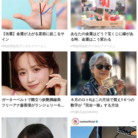
【当選】金運が上がる直前に起こるサ
あなたの金運はどう？宝くじに縁があ
イン
る時、金運はこう変わる
PR(合同会社デジタルファーム )
PR(合同会社デジタルファーム )
ガーターベルトで際立つ妖艶脚線美
８月のロト6はこの方法で買え!!６つの
フリーアナ森香澄がランジェリーモデ
数字が『完全一致』する方法
ルに ｢PE...
PR(株式会社MURA)