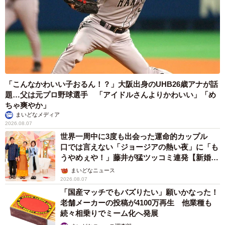
「こんなかわいい子おるん！？」大阪出身のUHB26歳アナが話
題…父は元プロ野球選手 「アイドルさんよりかわいい」「め
ちゃ爽やか」
まいどなメディア
2026.08.07
世界一周中に3度も出会った運命的カップル
口では言えない「ジョージアの熱い夜」に「も
うやめぇや！」藤井が猛ツッコミ連発【新婚さ
ん】
まいどなニュース
2026.08.07
「国産マッチでもバズりたい」願いかなった！
老舗メーカーの投稿が4100万再生 他業種も
続々相乗りでミーム化へ発展