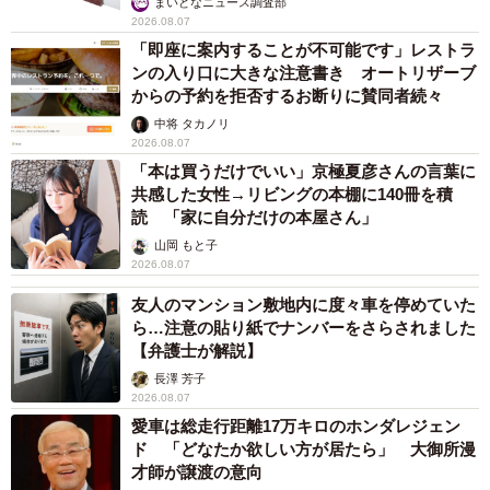
まいどなニュース調査部
2026.08.07
「即座に案内することが不可能です」レストラ
ンの入り口に大きな注意書き オートリザーブ
からの予約を拒否するお断りに賛同者続々
中将 タカノリ
2026.08.07
「本は買うだけでいい」京極夏彦さんの言葉に
共感した女性→リビングの本棚に140冊を積
読 「家に自分だけの本屋さん」
山岡 もと子
2026.08.07
友人のマンション敷地内に度々車を停めていた
ら…注意の貼り紙でナンバーをさらされました
【弁護士が解説】
長澤 芳子
2026.08.07
愛車は総走行距離17万キロのホンダレジェン
ド 「どなたか欲しい方が居たら」 大御所漫
才師が譲渡の意向