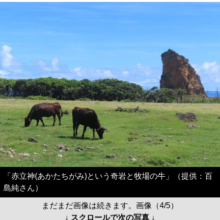
「赤立神(あかたちがみ)という奇岩と牧場の牛」（提供：百
島純さん）
まだまだ画像は続きます。画像（4/5）
↓ スクロールで次の写真 ↓