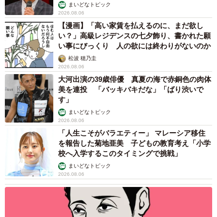
まいどなトピック
2026.08.06
【漫画】「高い家賃を払えるのに、まだ欲し
い？」高級レジデンスの七夕飾り、書かれた願
い事にびっくり 人の欲には終わりがないのか
松波 穂乃圭
2026.08.06
大河出演の39歳俳優 真夏の海で赤銅色の肉体
美を連投 「バッキバキだな」「ばり渋いで
す」
まいどなトピック
2026.08.06
「人生こそがバラエティー」 マレーシア移住
を報告した菊地亜美 子どもの教育考え「小学
校へ入学するこのタイミングで挑戦」
まいどなトピック
2026.08.06