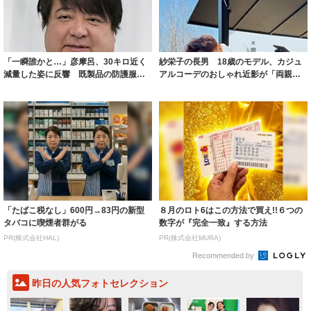
「一瞬誰かと…」彦摩呂、30キロ近く
紗栄子の長男 18歳のモデル、カジュ
減量した姿に反響 既製品の防護服が
アルコーデのおしゃれ近影が「両親の
着られると...
いいとこ取...
「たばこ税なし」600円→83円の新型
８月のロト6はこの方法で買え!!６つの
タバコに喫煙者群がる
数字が『完全一致』する方法
PR(株式会社HAL)
PR(株式会社MURA)
Recommended by
昨日の人気フォトセレクション