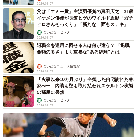
2026.08.07
父は「エミー賞」主演男優賞の真田広之 31歳
イケメン俳優が長髪ヒゲのワイルド近影「ガチ
ヒロさんそっくり」「新たな一面もステキ」
まいどなトピック
2026.08.07
退職金を運用に回せる人は何が違う？ 「退職
金額の多さ」より重要な“ある経験”とは
まいどなニュース情報部
2026.08.07
「火事以来10カ月ぶり」全焼した自宅訪れた林
家ぺー 内装も壁も取り払われスケルトン状態
の部屋に呆然
まいどなトピック
2026.08.07