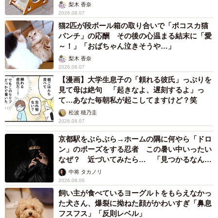
梨木 香奈
2026.08.07
猫2匹が段ボール箱の取り合いで「ポコスカ猫
パンチ」の応酬 その後の心温まる結末に「愛
～！」「おばちゃん泣きそうや…」
梨木 香奈
2026.08.07
【漫画】大学生息子の「頼れる彼氏」っぷりを
見て母は絶句 「起きなよ、遅刻するよ」っ
て…あなた毎朝私が起こしてますけど？笑
松波 穂乃圭
2026.08.07
京都駅をぶらぶら→ホームの隅に何やら「ドロ
ン」のポーズをする忍者 この暑い中いったい
なぜ？ 近づいてみたら… 「見つかるなんて
未熟」
中将 タカノリ
2026.08.06
飼い主が食べているヨーグルトをもらえなかっ
た犬さん、爆裂に拗ねた顔がかわいすぎ「鼻息
フスフス」「反則レベル」