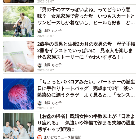
2026.08.07
「男の子のママっぽいよね」ってどういう意
味？ 女系家族で育った母 いつもスカートと
ワンピースしか着ないし、ヒールも好き どの
へんが…
山岡 もと子
2026.08.07
2歳半の長男と生後2カ月の次男の母 母子手帳
2冊をイラストでいっぱいに 見る人を楽しま
せる家族ストーリーに「かわいすぎる！」
山岡 もと子
2026.08.07
「ちょっとババロアみたい」パートナーの誕生
日に手作りトートバッグ 完成まで1年 淡い
藍染めに漂うクラゲ よく見ると…「センスす
ごい」
山岡 もと子
2026.08.07
【お盆の帰省】既婚女性の半数以上が「日常よ
り疲れる」 気遣いや準備で深まる夫婦の温度
感ギャップ鮮明に
まいどなニュース情報部