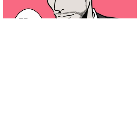
「明日ひま？」 知り合いから唐突なメッセージ 用件次第で断
ることもできる賢い返信文とは？【漫画】
海川 まこと
2026.08.06
コガネムシを見つめる猫とパパ、偶然生まれた
神々しい構図が「宗教画のよう」と話題 「尊
い」「ていうかライオンキング」
梨木 香奈
2026.08.06
髪をバッサリと切った飼い主が帰宅すると→愛
犬たちの反応に「ワンコ様でも戸惑うのね
（笑）」「困り顔がかわいい」