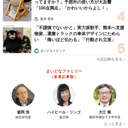
ってますか？」予想外の使い方が大反響
「100点満点」「かわいいからよし！」
梨木 香奈
「不謹慎でないかと」実力派歌手、熊本へ支援
物資…運搬トラックの車体デザインにためら
い 「痛いほど伝わる」「行動され立派」
まいどなトピック
６位以降を見る
まいどなファミリー
（新着記事順）
森岡 浩
ハイヒール・リンゴ
大江 篤
姓氏研究家
漫才師
園田学園女子大学学長
もっと見る