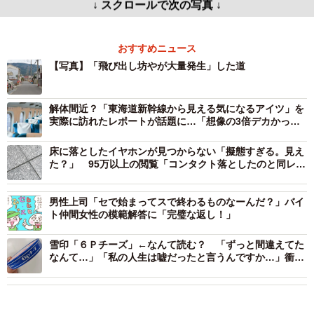
↓ スクロールで次の写真 ↓
おすすめニュース
【写真】「飛び出し坊やが大量発生」した道
解体間近？「東海道新幹線から見える気になるアイツ」を
実際に訪れたレポートが話題に…「想像の3倍デカかっ
た」
床に落としたイヤホンが見つからない「擬態すぎる。見え
た？」 95万以上の閲覧「コンタクト落としたのと同レベ
ル」「正解教えて」
男性上司「セで始まってスで終わるものなーんだ？」バイ
ト仲間女性の模範解答に「完璧な返し！」
雪印「６Ｐチーズ」←なんて読む？ 「ずっと間違えてた
なんて…」「私の人生は嘘だったと言うんですか…」衝撃
広がる