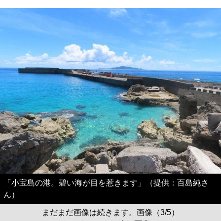
「小宝島の港。碧い海が目を惹きます」（提供：百島純さ
ん）
まだまだ画像は続きます。画像（3/5）