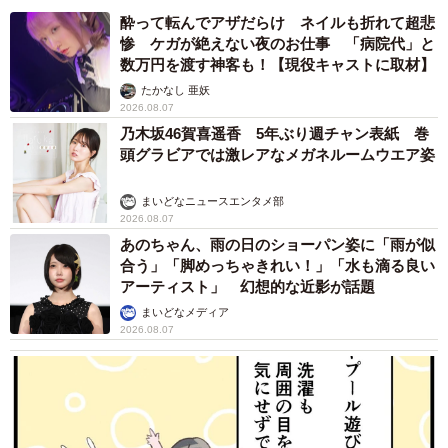
酔って転んでアザだらけ ネイルも折れて超悲
惨 ケガが絶えない夜のお仕事 「病院代」と
数万円を渡す神客も！【現役キャストに取材】
たかなし 亜妖
2026.08.07
乃木坂46賀喜遥香 5年ぶり週チャン表紙 巻
頭グラビアでは激レアなメガネルームウエア姿
まいどなニュースエンタメ部
2026.08.07
あのちゃん、雨の日のショーパン姿に「雨が似
合う」「脚めっちゃきれい！」「水も滴る良い
アーティスト」 幻想的な近影が話題
まいどなメディア
2026.08.07