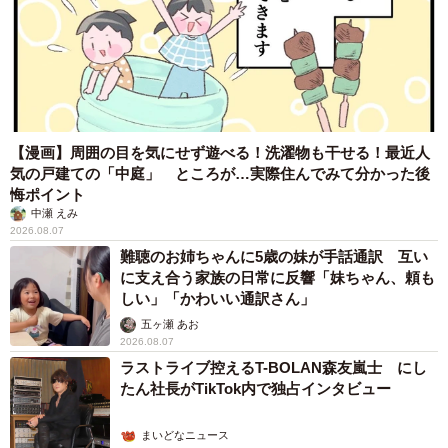
【漫画】周囲の目を気にせず遊べる！洗濯物も干せる！最近人
気の戸建ての「中庭」 ところが…実際住んでみて分かった後
悔ポイント
中瀬 えみ
2026.08.07
難聴のお姉ちゃんに5歳の妹が手話通訳 互い
に支え合う家族の日常に反響「妹ちゃん、頼も
しい」「かわいい通訳さん」
五ヶ瀬 あお
2026.08.07
ラストライブ控えるT-BOLAN森友嵐士 にし
たん社長がTikTok内で独占インタビュー
まいどなニュース