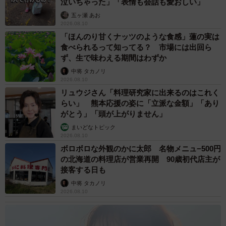
泣いちゃった」「表情も会話も愛おしい」
五ヶ瀬 あお
2026.08.10
「ほんのり甘くナッツのような食感」蓮の実は
食べられるって知ってる？ 市場には出回ら
ず、生で味わえる期間はわずか
中将 タカノリ
2026.08.10
リュウジさん「料理研究家に出来るのはこれく
らい」 熊本応援の姿に「立派な金額」「あり
がとう」「頭が上がりません」
まいどなトピック
2026.08.10
ボロボロな外観のかに太郎 名物メニュ−500円
の北海道の料理店が営業再開 90歳初代店主が
接客する日も
中将 タカノリ
2026.08.10