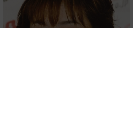
母は有名女優、慶応幼稚舎出身CBCアナのノースリーブ姿「育
ちの良さが表情に表れてる」「天使の笑顔」
まいどなメディア
2026.08.09
業績悪化で退職勧奨を受けた30代会社員 会社
都合退職ならば失業手当を早く受け取れるが…
再就職の活動で不利になりませんか？【キャリ
アカウンセラーが解説】
長澤 芳子
2026.08.09
正直しんどい夏のレジャーランキング、3位