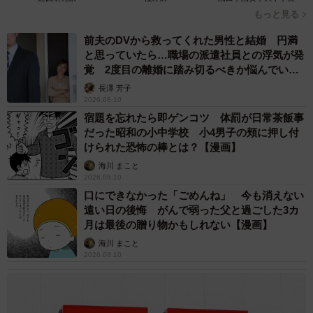
もっと見る
前夫のDVから救ってくれた男性と結婚 円満
と思っていたら…職場の派遣社員との浮気が発
覚 2度目の離婚に踏み切るべきか悩んでいま
す【夫婦関係修復カウンセラーが解説】
長澤 芳子
2026.08.10
宿題を忘れたら即ゲンコツ 体罰が日常茶飯事
だった昭和の小中学校 小4男子の頬に押し付
けられた恐怖の棒とは？【漫画】
海川 まこと
2026.08.10
口にできなかった「ごめんね」 今も消えない
遠い日の後悔 がんで弱った父と過ごした3カ
月は最後の贈り物かもしれない【漫画】
海川 まこと
2026.08.10