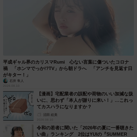
平成ギャル界のカリスマRumi 心ない言葉に傷ついたコロナ
禍 「ホンマでっか!?TV」から朝ドラへ 「アンチを見返す日
がキター！」
石井 隼人
2026.08.10
【漫画】宅配業者の誤配や荷物のいい加減な扱
いに、思わず「本人が謝りに来い！」…これっ
てカスハラになりますか？
沼田 絵美
2026.08.10
令和の若者に聞いた「2026年の夏に一番聴きた
い曲」ランキング 2位はYUIの『SUMMER