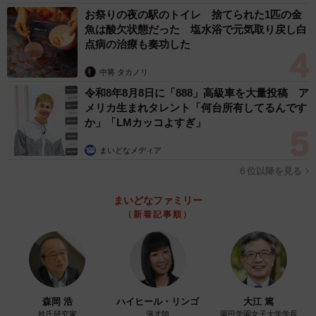
お祭りの夜の駅のトイレ 捨てられた1匹の金
魚は酸欠状態だった 塩水浴で元気取り戻し白
点病の治療も奏功した
中将 タカノリ
令和8年8月8日に「888」高級車を大量投稿 ア
メリカ生まれタレント「何台所有してるんです
か」「LMカッコよすぎ」
まいどなメディア
６位以降を見る
まいどなファミリー
（新着記事順）
森岡 浩
ハイヒール・リンゴ
大江 篤
姓氏研究家
漫才師
園田学園女子大学学長