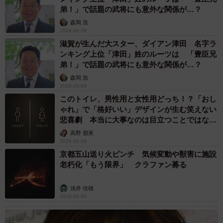
弟！」で話題の武将にも意外な関係が…？
森岡 浩
2026.08.09
滋賀が生んだ大スター、ダイアン津田 名字ラ
ンキング上位「津田」姓のルーツは 「豊臣兄
弟！」で話題の武将にも意外な関係が…？
森岡 浩
2026.08.09
このトイレ、男性用と女性用どっち！？「おし
ゃれ」で「格好いい」デザインが生む笑えない
悲喜劇 本当に大事なのは目立つことではな
く…
高野 朋美
2026.08.09
京都五山送り火ピンチ 気候変動や獣害に施設
老朽化「もう限界」 クラファン募る
浅井 佳穂
2026.08.09