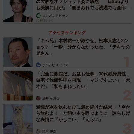
の大胆なオフショット姿に騒然 「tattooより
も美肌に目が」「血まみれでも洗濯でも全部か
っこいい」
まいどなトピック
2026.08.10
アクセスランキング
「キム兄」木村祐一が激やせ、松本人志と2シ
ョット「一瞬、分からなかったわ」「テキヤの
兄さん」
まいどなメディア
「完全に旅館だ」お盆も仕事…30代独身男性、
自宅で旅館料理を再現 「マジですごい」「天
才だ」「私もまねしたい」
金井 かおる
愛猫が水を飲むたびに褒め続けた結果→「今か
ら飲むよ！」と飼い主を呼ぶように 誇らしげ
な表情に「かしこい」「えらい」
梨木 香奈