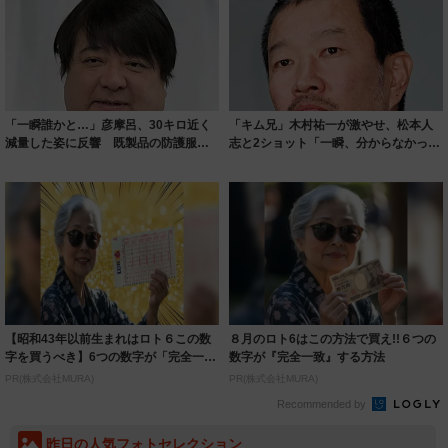
「一瞬誰かと…」彦摩呂、30キロ近く
「キム兄」木村祐一が激やせ、松本人
減量した姿に反響 既製品の防護服が
志と2ショット「一瞬、分からなかった
着られると...
わ」「テキ...
【昭和43年以前生まれはロト６この数
８月のロト6はこの方法で買え!!６つの
字を買うべき】6つの数字が「完全一
数字が『完全一致』する方法
致」する方...
PR(株式会社MURA)
PR(株式会社MURA)
Recommended by
昨日の人気フォトセレクション