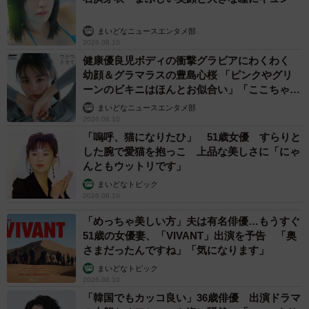
まいどなニュースエンタメ部
2026.08.10
健康優良児ボディの衝撃グラビアにわくわく
幼顔＆グラマラスの豊島心桜 「ピンクやグリ
ーンのビキニはほんとお似合い」「ここちゃん
天使 また可愛くなった」
まいどなニュースエンタメ部
2026.08.10
「嗚呼、猫になりたひ」 51歳女優 すらりと
した腕で愛猫を抱っこ 上品な美しさに「にゃ
んともウットリです」
まいどなトピック
2026.08.10
「めっちゃ美しい方」夫は有名俳優…もうすぐ
51歳の女優妻、「VIVANT」出演を予告 「奥
さまだったんですね」「気になります」
まいどなトピック
2026.08.10
「韓国でもカッコ良い」36歳俳優 出演ドラマ