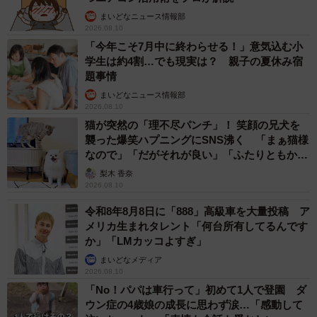
まいどなニュース情報部
2026.08.10
「今年こそ7月中に終わらせる！」意気込む小
学生は約4割…でも現実は？ 親子の夏休み宿
題事情
まいどなニュース情報部
2026.08.10
猫が突然の「理不尽パンチ」！ 笑顔の兄犬を
襲った爆笑ハプニングにSNS沸く 「まぁ猫様
なので」「だがそれが良い」「ふたりともかわ
いいね」
梨木 香奈
2026.08.10
令和8年8月8日に「888」高級車を大量投稿 ア
メリカ生まれタレント「何台所有してるんです
か」「LMカッコよすぎ」
まいどなメディア
2026.08.10
「No！パパは車行って」初めて1人で登園 ダ
ウン症の4歳娘の成長に思わず涙…「感動して