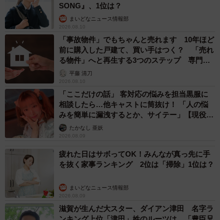
SONG』、1位は？
まいどなニュース情報部
2026.08.10
「事故物件」でもちゃんと売れます 10年ほど
前に購入した戸建て、買い手はつく？ 「売れ
る物件」へと再生する3つのステップ 専門家
が解説
平藤 清刀
2026.08.10
「ここだけの話」 客対応の悩みを担当黒服に
相談したら…他キャストに筒抜け！ 「人の悩
みを簡単に漏洩するとか、サイテー」【現役キ
ャストに取材】
たかなし 亜妖
2026.08.09
疲れた日はサボってOK！みんなが真っ先に手
を抜く家事ランキング 2位は「掃除」1位は？
まいどなニュース情報部
2026.08.09
滋賀が生んだ大スター、ダイアン津田 名字ラ
ンキング上位「津田」姓のルーツは 「豊臣兄