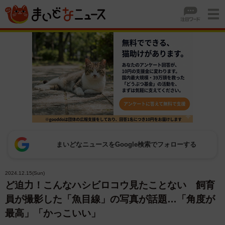
まいどなニュースをGoogle検索でフォローする
2024.12.15(Sun)
ど迫力！こんなハシビロコウ見たことない 飼育
員が撮影した「魚目線」の写真が話題…「角度が
最高」「かっこいい」