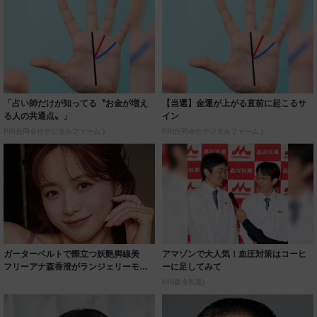
「占い師だけが知ってる〝お金が増え
【当選】金運が上がる直前に起こるサ
る人の共通点〟」
イン
PR(合同会社デジタルファーム )
PR(合同会社デジタルファーム )
ガーターベルトで際立つ妖艶脚線美
アマゾンで大人気！血圧対策はコーヒ
フリーアナ森香澄がランジェリーモデ
ーに足してみて
ルに ｢PE...
PR(森永乳業)