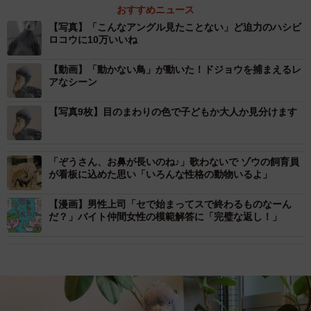
おすすめニュース
【写真】「こんなアングル見たことない」ど迫力のハシビ
ロコウに10万いいね
【動画】「動かない鳥」が動いた！ドジョウを捕まえるレ
アなシーン
【写真9枚】目のまわりの色で子どもか大人か見分けます
「ぞうさん、お鼻が長いのね♪」歌わないで ゾウの飼育員
が看板に込めた思い「いろんな性格の動物いるよ」
【漫画】男性上司「セで始まってスで終わるものなーん
だ？」バイト仲間女性の模範解答に「完璧な返し！」