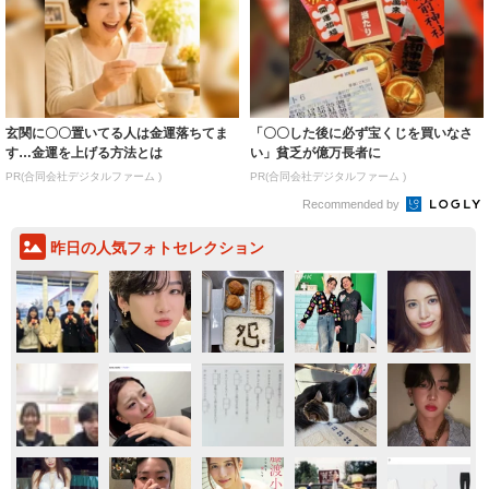
玄関に〇〇置いてる人は金運落ちてま
「〇〇した後に必ず宝くじを買いなさ
す…金運を上げる方法とは
い」貧乏が億万長者に
PR(合同会社デジタルファーム )
PR(合同会社デジタルファーム )
Recommended by
昨日の人気フォトセレクション