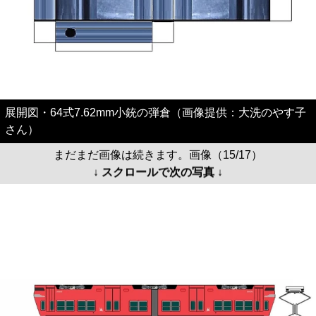
展開図・64式7.62mm小銃の弾倉（画像提供：大洗のやす子
さん）
まだまだ画像は続きます。画像（15/17）
↓ スクロールで次の写真 ↓