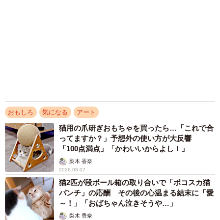
見て母は絶句 「起きなよ、遅刻するよ」っ
て…あなた毎朝私が起こしてますけど？笑
松波 穂乃圭
2026.08.07
京都駅をぶらぶら→ホームの隅に何やら「ドロ
ン」のポーズをする忍者 この暑い中いったい
なぜ？ 近づいてみたら… 「見つかるなんて
未熟」
中将 タカノリ
2026.08.06
飼い主が食べているヨーグルトをもらえなかっ
た犬さん、爆裂に拗ねた顔がかわいすぎ「鼻息
フスフス」「反則レベル」
椎名 碧
2026.08.06
アクセスランキング
「化けましたね～」10歳で綾瀬はるかの娘役→
雰囲気ガラリの18歳に成長 「メイクで雰囲気
が」「宝塚に入れそう」