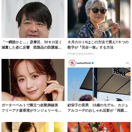
「一瞬誰かと…」彦摩呂、30キロ近く
８月のロト6はこの方法で買え!!６つの
減量した姿に反響 既製品の防護服が
数字が『完全一致』する方法
着られると...
PR(株式会社MURA)
ガーターベルトで際立つ妖艶脚線美
紗栄子の長男 18歳のモデル、カジュ
フリーアナ森香澄がランジェリーモデ
アルコーデのおしゃれ近影が「両親の
ルに ｢PE...
いいとこ取...