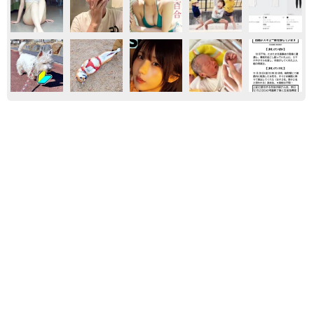
おもしろ
気になる
アート
猫用の爪研ぎおもちゃを買ったら…「これで合
ってますか？」予想外の使い方が大反響
「100点満点」「かわいいからよし！」
梨木 香奈
2026.08.07
猫2匹が段ボール箱の取り合いで「ポコスカ猫
パンチ」の応酬 その後の心温まる結末に「愛
～！」「おばちゃん泣きそうや…」
梨木 香奈
2026.08.07
【漫画】大学生息子の「頼れる彼氏」っぷりを