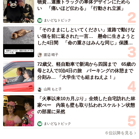
五ヶ瀬 あお
2026.08.07
ラストライブ控えるT-BOLAN森友嵐士 にし
たん社長がTikTok内で独占インタビュー
まいどなニュース
2026.08.07
「男の子のママっぽいよね」ってどういう意味？ 女系家族で
育った母 いつもスカートとワンピースしか着ないし、ヒール