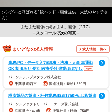
シングルと呼ばれる1段ベッド（画像提供：大洗のやす子さ
ん）
まだまだ画像は続きます。画像（2/17）
↓ スクロールで次の写真 ↓
まいどなの求人情報
求人情報一覧へ
事務/PC・データ入力/総務・法務・人事 車通勤
OK 制服あり 長期 医療受付 残業ほぼなし
NEW
パーソルテンプスタッフ株式会社
千葉県 印西市
派遣社員：時給1,550円
樹脂製品の製造・梱包業務/時給1750円/工場/製造
パーソルファクトリーパートナーズ株式会社
兵庫県 たつの市
派遣社員：時給1,750円