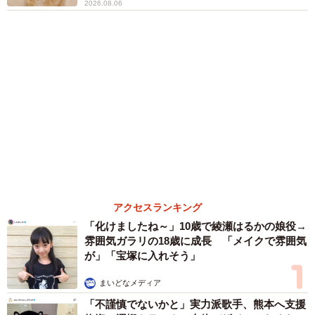
６位以降を見る
まいどなファミリー
（新着記事順）
森岡 浩
ハイヒール・リンゴ
大江 篤
姓氏研究家
漫才師
園田学園女子大学学長
もっと見る
【漫画】周囲の目を気にせず遊べる！洗濯物も
干せる！最近人気の戸建ての「中庭」 ところ
が…実際住んでみて分かった後悔ポイント
中瀬 えみ
2026.08.07
難聴のお姉ちゃんに5歳の妹が手話通訳 互い
に支え合う家族の日常に反響「妹ちゃん、頼も
しい」「かわいい通訳さん」