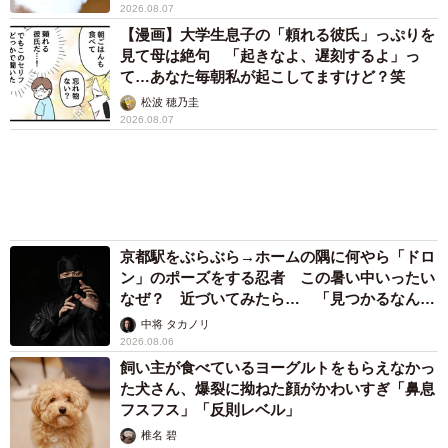
まいどなメディア
「不謹慎でないかと」実力派歌手、熊本へ支援
物資…運搬トラックの車体デザインにためら
い 「痛いほど伝わる」「行動され立派」
まいどなトピック
「そのままにしといてください」道路で動けな
い猫を前に返された一言… 懸命に生きようと
した4日間 「命の重さはみんな同じ」保護団
体代表の訴え
渡辺 晴子
72歳父、軽自動車で新潟から四国まで 65歳の
母と2人で3泊4日の旅 パーキングの休憩まで
分刻み… 「大学生でも組まねえよ！」
山岡 もと子
「火事以来10カ月ぶり」全焼した自宅訪れた林
家ぺー 内装も壁も取り払われスケルトン状態
の部屋に呆然
まいどなトピック