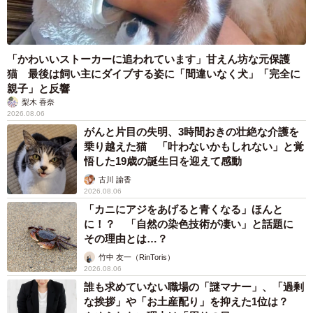
「かわいいストーカーに追われています」甘えん坊な元保護
猫 最後は飼い主にダイブする姿に「間違いなく犬」「完全に
親子」と反響
梨木 香奈
2026.08.06
がんと片目の失明、3時間おきの壮絶な介護を
乗り越えた猫 「叶わないかもしれない」と覚
悟した19歳の誕生日を迎えて感動
古川 諭香
2026.08.06
「カニにアジをあげると青くなる」ほんと
に！？ 「自然の染色技術が凄い」と話題に
その理由とは…？
竹中 友一（RinToris）
2026.08.06
誰も求めていない職場の「謎マナー」、「過剰
な挨拶」や「お土産配り」を抑えた1位は？