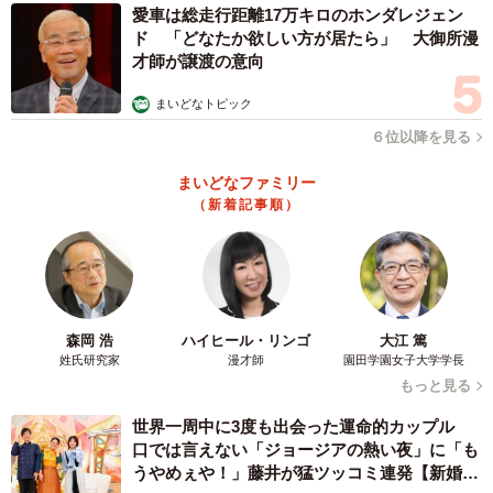
愛車は総走行距離17万キロのホンダレジェン
ド 「どなたか欲しい方が居たら」 大御所漫
才師が譲渡の意向
まいどなトピック
６位以降を見る
まいどなファミリー
（新着記事順）
森岡 浩
ハイヒール・リンゴ
大江 篤
姓氏研究家
漫才師
園田学園女子大学学長
もっと見る
世界一周中に3度も出会った運命的カップル
口では言えない「ジョージアの熱い夜」に「も
うやめぇや！」藤井が猛ツッコミ連発【新婚さ