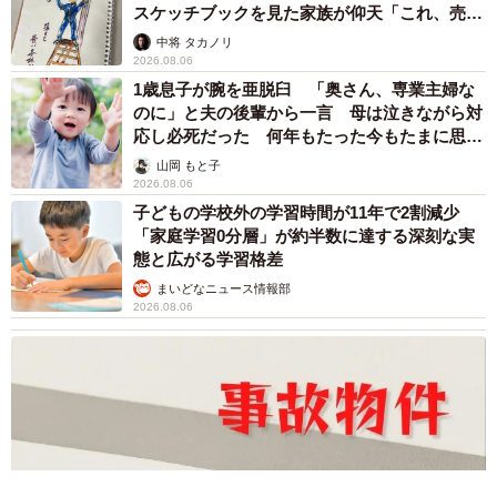
スケッチブックを見た家族が仰天「これ、売れ
ますよ…」
中将 タカノリ
2026.08.06
1歳息子が腕を亜脱臼 「奥さん、専業主婦な
のに」と夫の後輩から一言 母は泣きながら対
応し必死だった 何年もたった今もたまに思い
出し…
山岡 もと子
2026.08.06
子どもの学校外の学習時間が11年で2割減少
「家庭学習0分層」が約半数に達する深刻な実
態と広がる学習格差
まいどなニュース情報部
2026.08.06