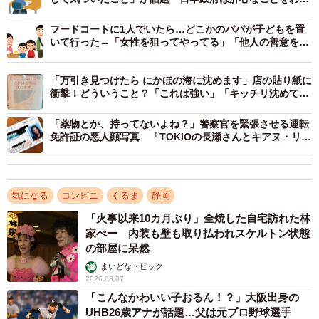
取材を行ったところ、当該店舗の貼り紙と内容については
ってない」
本社も把握しているという。
フードコートに1人でいたら…どこかのパパが子どもを置
いて行った←「女性を狙ってやってる」「他人の善意を頼
りにするな」
「経緯としましては、お客様から店舗に対し、“貼り紙の内
容のような声がけがあった”と複数件のご相談をいただいた
「万引き見つけたら にかほの海に沈めます」店の貼り紙に
衝撃！どういうこと？「これは強い」「キッチリ沈めてく
ため、お客様に安心してご来店いただく目的で、当該店舗
ださい」
の判断により貼り紙を掲出しておりました。現在はお客様
「薬物とか、持ってないよね？」警察官を緊張させる運転
免許証の悪人顔写真 「TOKIOの長瀬さんとキアヌ・リー
からのご相談を含めて事案は発生しておらず落ち着いてい
ブスを足して2で割ったイケメン」
ることから、貼り紙は撤去しております」（株式会社セブ
ン＆アイ・ホールディングス 広報センター）
気になる
コンビニ
くるま
静岡
同様の「声がけ」から強盗事件になった、という
「火事以来10カ月ぶり」全焼した自宅訪れた林
家ぺー 内装も壁も取り払われスケルトン状態
声も
の部屋に呆然
「『当店は関与しません』じゃなく守ってくれる気満々
まいどなトピック
で、今日日（きょうび）見ない素敵なお店！」と、当該店
2026.08.07
「こんなかわいい子おるん！？」大阪出身の
舗の姿勢を称賛する声も寄せられた。
UHB26歳アナが話題…父は元プロ野球選手