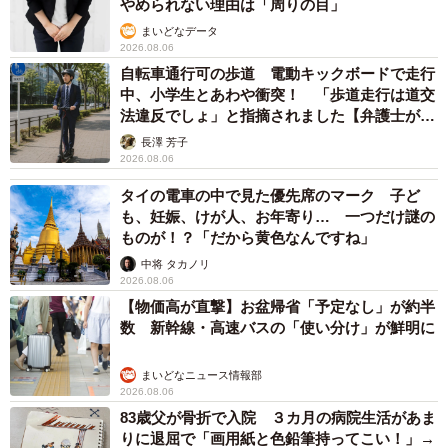
やめられない理由は「周りの目」
まいどなデータ
2026.08.06
自転車通行可の歩道 電動キックボードで走行
中、小学生とあわや衝突！ 「歩道走行は道交
法違反でしょ」と指摘されました【弁護士が解
説】
長澤 芳子
2026.08.06
タイの電車の中で見た優先席のマーク 子ど
も、妊娠、けが人、お年寄り… 一つだけ謎の
ものが！？「だから黄色なんですね」
中将 タカノリ
2026.08.06
【物価高が直撃】お盆帰省「予定なし」が約半
数 新幹線・高速バスの「使い分け」が鮮明に
まいどなニュース情報部
2026.08.06
83歳父が骨折で入院 ３カ月の病院生活があま
りに退屈で「画用紙と色鉛筆持ってこい！」→