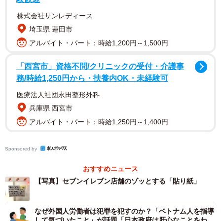
ったため、貼り紙を掲出したという。
株式会社サンレディース
埼玉県 蓮田市
アルバイト・パート：時給1,200円～1,500円
「西宮市」資格不問/クリニックの受付・介護事
務/時給1,250円から・扶養内OK・未経験可
医療法人社団永田整形外科
兵庫県 西宮市
アルバイト・パート：時給1,250円～1,400円
Sponsored by
2/4
おすすめニュース
【写真】セブンイレブン店舗のゾッとする「貼り紙」
セブンイレブンの駐車場前の貼り紙に「え？コワッ…」
株式会社セブン＆アイ・ホールディングス 広報センターに
なぜ外国人労働者は犯罪を犯すのか？「ベトナム人を指導
して気づいたこと」が話題「日本政府は肝心なことをわか