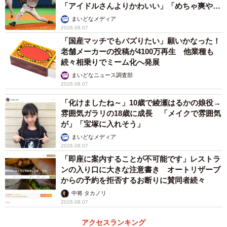
「アイドルさんよりかわいい」「めちゃ爽や
また、今回の投稿に対して、「ウチの近所でも女が『駅ま
か」
まいどなメディア
で乗せて』と勝手に車に乗り込み、降りたところで複数の
2026.08.07
「国産マッチでもバズりたい」願いかなった！
男が現れ、暴行されて金品を奪われた事件があった」とい
老舗メーカーの投稿が4100万再生 他業種も
った声も寄せられた。「見知らぬ人物からの不審な声が
続々相乗りでミーム化へ発展
け」には十分な警戒が必要だ。
まいどなニュース調査部
2026.08.07
「化けましたね～」10歳で綾瀬はるかの娘役→
雰囲気ガラリの18歳に成長 「メイクで雰囲気
が」「宝塚に入れそう」
まいどなメディア
2026.08.07
「即座に案内することが不可能です」レストラ
ンの入り口に大きな注意書き オートリザーブ
からの予約を拒否するお断りに賛同者続々
中将 タカノリ
2026.08.07
アクセスランキング