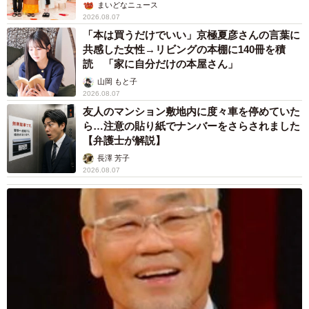
ん】
まいどなニュース
2026.08.07
「本は買うだけでいい」京極夏彦さんの言葉に
共感した女性→リビングの本棚に140冊を積
読 「家に自分だけの本屋さん」
山岡 もと子
2026.08.07
友人のマンション敷地内に度々車を停めていた
ら…注意の貼り紙でナンバーをさらされました
【弁護士が解説】
長澤 芳子
2026.08.07