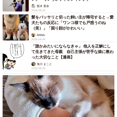
梨木 香奈
2026.08.06
髪をバッサリと切った飼い主が帰宅すると→愛
犬たちの反応に「ワンコ様でも戸惑うのね
（笑）」「困り顔がかわいい」
ANNA
2026.08.06
「誰かみたいにならなきゃ」 他人を正解にし
て生きてきた母親 自己主張が苦手な娘に教わ
った大切なこと【漫画】
海川 まこと
2026.08.06