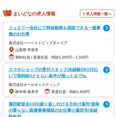
くる女にご注意ください！ ※声をかけられたらスタッフ
までご報告ください！ ※事件・事故に巻き込まれないた
まいどなの求人情報
求人情報一覧へ
めにも相手にしないようお願いいします」
ジュエリー会社にて時短勤務も相談できる一般事
（※貼り紙の文言から）
務のお仕事
株式会社ハーベストビィズキャリア
コンビニの駐車場に車を停めようとすると…
山梨県 甲府市
BANKINさんの投稿が話題になったことから、この貼り紙
契約社員 / 派遣社員：時給1,200円～1,500円
を書いたという方から本件の詳細について、BANKINさん
スマホショップの受付スタッフ/未経験OK!/日払
のアカウントにリプライが寄せられた。
いで高時給!/どえらい条件が揃っとるでね
それによると、「30代～40代の女」が、昼夜を問わず酒を
株式会社オールキャスティング
片手に頻繁に現れ、「夫からDVを受けている。病院まで車
岐阜県 岐阜市
派遣社員：時給1,650円
に乗せて欲しい」と、店舗前の駐車場に車を停めようとす
蓮田駅徒歩13分!繰り返し行ける方向け案件!資格
る男性運転手全員に声をかけ、声をかけられた人が女を警
の要らない医療事務補助のお仕事@蓮田市!未経
戒して入店や買い物を断念する……ということが何度もあ
験歓迎