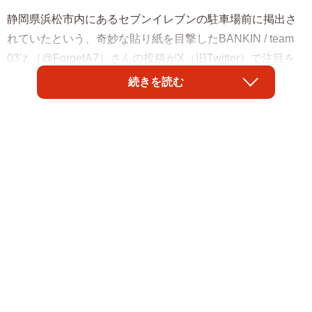
静岡県浜松市内にあるセブンイレブンの駐車場前に掲出さ
れていたという、奇妙な貼り紙を目撃したBANKIN / team
03’z （@ForgetA7）さんの投稿がX（旧Twitter）で注目を
集めた。
続きを読む
「『車で〇〇まで乗せてもらえませんか？』と声をかけて