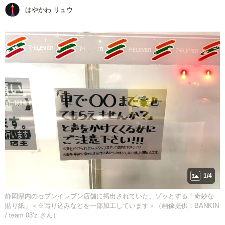
はやかわ リュウ
1/4
静岡県内のセブンイレブン店舗に掲出されていた、ゾッとする「奇妙な
貼り紙」＜※写り込みなどを一部加工しています＞（画像提供：BANKIN
/ team 03’z さん）