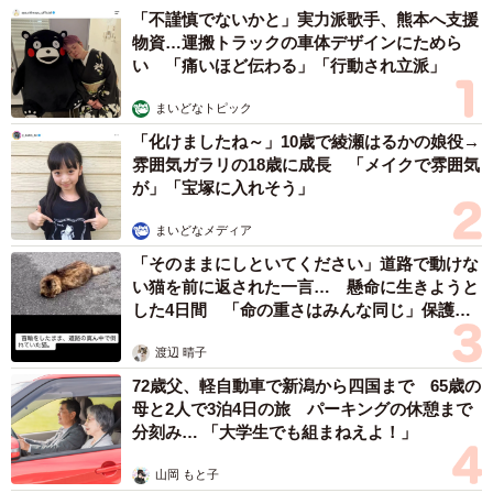
「不謹慎でないかと」実力派歌手、熊本へ支援
物資…運搬トラックの車体デザインにためら
い 「痛いほど伝わる」「行動され立派」
まいどなトピック
「化けましたね～」10歳で綾瀬はるかの娘役→
雰囲気ガラリの18歳に成長 「メイクで雰囲気
3/4
が」「宝塚に入れそう」
見知らぬ人物からの「不審な声がけ」には十分な警戒を。
まいどなメディア
「そのままにしといてください」道路で動けな
い猫を前に返された一言… 懸命に生きようと
した4日間 「命の重さはみんな同じ」保護団
体代表の訴え
渡辺 晴子
72歳父、軽自動車で新潟から四国まで 65歳の
母と2人で3泊4日の旅 パーキングの休憩まで
分刻み… 「大学生でも組まねえよ！」
山岡 もと子