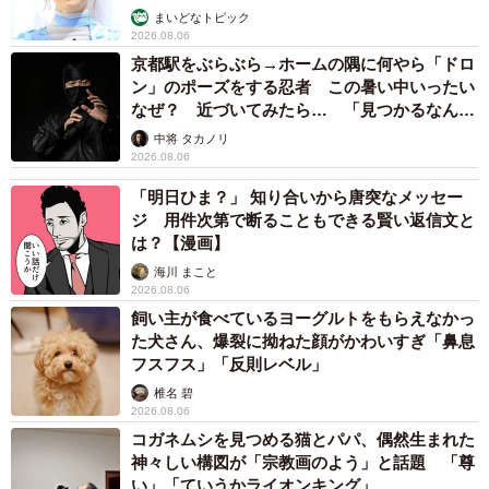
まいどなトピック
2026.08.06
京都駅をぶらぶら→ホームの隅に何やら「ドロ
ン」のポーズをする忍者 この暑い中いったい
なぜ？ 近づいてみたら… 「見つかるなんて
未熟」
中将 タカノリ
2026.08.06
「明日ひま？」 知り合いから唐突なメッセー
ジ 用件次第で断ることもできる賢い返信文と
は？【漫画】
海川 まこと
2026.08.06
飼い主が食べているヨーグルトをもらえなかっ
た犬さん、爆裂に拗ねた顔がかわいすぎ「鼻息
フスフス」「反則レベル」
椎名 碧
2026.08.06
コガネムシを見つめる猫とパパ、偶然生まれた
神々しい構図が「宗教画のよう」と話題 「尊
い」「ていうかライオンキング」