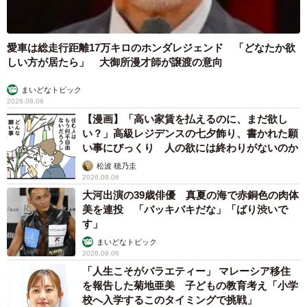
愛車は総走行距離17万キロのホンダレジェンド 「どなたか欲
しい方が居たら」 大御所漫才師が譲渡の意向
まいどなトピック
2026.08.06
【漫画】「高い家賃を払えるのに、まだ欲し
い？」高級レジデンスの七夕飾り、書かれた願
い事にびっくり 人の欲には終わりがないのか
松波 穂乃圭
2026.08.06
大河出演の39歳俳優 真夏の海で赤銅色の肉体
美を連投 「バッキバキだな」「ばり渋いで
す」
まいどなトピック
2026.08.06
「人生こそがバラエティー」 マレーシア移住
を報告した菊地亜美 子どもの教育考え「小学
校へ入学するこのタイミングで挑戦」