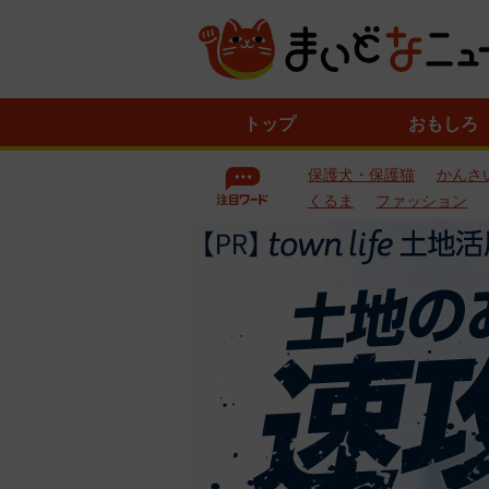
ニ
トップ
おもしろ
ュ
ー
保護犬・保護猫
かんさ
ス
一
くるま
ファッション
覧