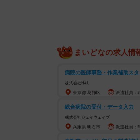
並んで歩み去る背中（画
「
こんなに良い背中、人生で二度と
そんな問いかけと共に、側溝の中を
まいどなの求人情
「X」で大きく注目を集めました。記
ついています。
病院の医師事務・作業補助スタ
共に歩む後ろ姿からは2匹の関係性
株式会社H&L
力に鋭く訴えかけてくる力がこの写
東京都 葛飾区
派遣社員：時
写真を見た人たちからはその可愛ら
総合病院の受付・データ入力
株式会社ジェイウェイブ
「幸あれ」
兵庫県 明石市
派遣社員：時給
と幸せを願う声や、
「娘とお母さんかな 尻尾が立ってる