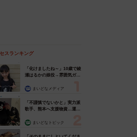
セスランキング
「化けましたね～」10歳で綾
瀬はるかの娘役→雰囲気ガラ
リの18歳に成長 「メイクで
雰囲気が」「宝塚に入れそ
まいどなメディア
う」
「不謹慎でないかと」実力派
歌手、熊本へ支援物資…運搬
トラックの車体デザインにた
めらい 「痛いほど伝わる」
まいどなトピック
「行動され立派」
「そのままにしといてくださ