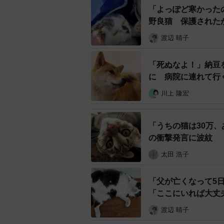
――2匹はどのような関係ですか。
「よっぽど寒かった
野良猫 保護された
写真の母娘はこの時点では地域猫で
渡辺 晴子
場合、とりあえず地域猫と同じよう
ら、捕獲して避妊手術をして地域猫
「死ぬなよ！」納豆
なので警戒心が強くて、様子を窺っ
に 病院に連れて行
川上 隆宏
「うちの猫は30万
の衝撃発言に波紋
太田 浩子
「父が亡くなって5
「ここにいれば大丈
渡辺 晴子