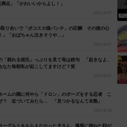
0点満点」「かわいいからよし！」
2026.08.07
の取り合いで「ポコスカ猫パンチ」の応酬 その後の心
！」「おばちゃん泣きそうや…」
2026.08.07
の「頼れる彼氏」っぷりを見て母は絶句 「起きなよ、
2/3
あなた毎朝私が起こしてますけど？笑
親子（画像提供：丹下左膳さん）
2026.08.07
……？」ともおっしゃっていました。こちらは偶然、撮
ホームの隅に何やら「ドロン」のポーズをする忍者 こ
ぜ？ 近づいてみたら… 「見つかるなんて未熟」
2026.08.06
床にしている場所へ帰って行きましたが、暇だったので
立ち、後を追って撮影をしました。その時に撮れたのが
ヨーグルトをもらえなかった犬さん、爆裂に拗ねた顔が