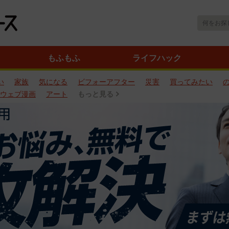
もふもふ
ライフハック
い
家族
気になる
ビフォーアフター
災害
買ってみたい
ウェブ漫画
アート
もっと見る