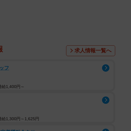
1/3
像提供：丹下左膳さん ※画像を一部トリミング）
撮れるだろうか
」
寄り添って歩んでいくママ猫さんと子猫さんの写真が
報
求人情報一覧へ
事の執筆時点で写真には「47万件」もの「いいね」が
ッフ
や、日々どんな暮らしをしているのか、見る者の想像
真にはあります。
給1,400円～
しさへのコメントだけでなく、
1,300円～1,625円
のは尊敬の意味だったと思う」