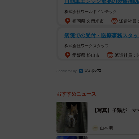
自動車エンジン部品の製造補助
と２匹のつながりを思いめぐらせる
株式会社ワールドインテック
「路肩の側溝を並んで歩く親子の猫
福岡県 久留米市
派遣社員：時
暗く見える。心配だなぁ 早く目的地ま
「安全な場所で長生きして欲しいで
病院での受付・医療事務スタッ
などとその暮らしぶりを気遣う声も
株式会社ワークスタッフ
愛媛県 松山市
派遣社員：時
写真を投稿した「丹下左膳」（@tan
Sponsored by
9年前の写真、2匹は親子
――撮影時のことを教えてください
おすすめニュース
撮影したのは2015年の9月21日の朝
さんの撮影を始めて、一番撮影に熱
【写真】子猫が「マ
遅めの開始で暇だったので、自宅近
やりの人とは面識があり、多少お手
山本 明