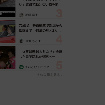
い」道路で動けない猫を前に
返された一言… 懸命に生き
ようとした4日間 「命の重
渡辺 晴子
さはみんな同じ」保護団体代
表の訴え
72歳父、軽自動車で新潟から
四国まで 65歳の母と2人で
3泊4日の旅 パーキングの休
憩まで分刻み… 「大学生で
山岡 もと子
も組まねえよ！」
「火事以来10カ月ぶり」全焼
した自宅訪れた林家ぺー 内
装も壁も取り払われスケルト
ン状態の部屋に呆然
まいどなトピック
６位以降を見る