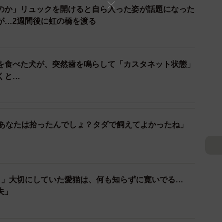
のか」リュックを開けると自ら入った姿が話題になった
が…2週間後に虹の橋を渡る
はなく野良猫でしたが、こういう子が餌やり場所に来た
に餌やりをしつつ、親しくなって気心が知れて来てか
にするのがいつもの流れなのです。しかし子連れの母猫
を食べた犬が、突然歯を鳴らして「カスタネット状態」
ている途中でした。
くと…
、あなたは拾ったんでしょ？タダで飼えてよかったね」
日」大切にしていた愛猫は、何も知らずに寛いでる…
夫」