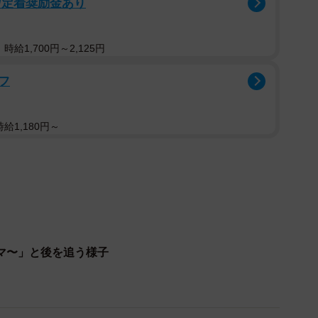
/定着奨励金あり
声、
達 側溝の先には影なのか、蓋のされてるエリアなのか、
給1,700円～2,125円
で辿り着けるといいね 頑張って ‼︎」
す」
フ
届いています。
給1,180円～
gesyazen）さんにくわしい話をお聞きしました。
。
7時40分頃です。2015年の春頃から野良猫さんや地域猫
中していた頃でした。この日は月曜日でしたが、勤務が
マ〜」と後を追う様子
くの地域猫の餌やり場所に行き、撮影をしたのです。餌
伝いなどもしてました。