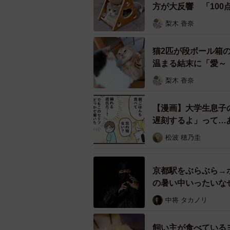
方が大反響 「10
梨木 香奈
猫2匹が段ボール箱
温まる結末に「愛～
梨木 香奈
【漫画】大学生息子
遅刻するよ」って…
2匹は
松波 穂乃圭
――「人生で二度と撮れるだろうか
京都駅をぶらぶら→
影された1枚なのでしょうか？
の暑い中いったいな
中将 タカノリ
餌を食べ終わると母娘は自分達が寝
追いかけて撮影をしてみようと思い
飼い主が食べている