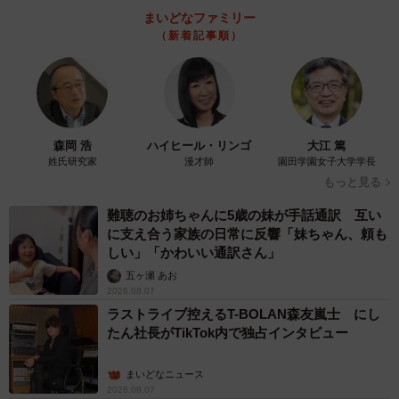
まいどなファミリー
（新着記事順）
5/6
【女性・年代別】セカンドパートナーがいて良かったこと（提供画像）
森岡 浩
ハイヒール・リンゴ
大江 篤
一方、女性の年代別では、「オープンにデートができる」
姓氏研究家
漫才師
園田学園女子大学学長
もっと見る
（26.0％）が20代で最も多くなったほか、「既婚者同士で
いろいろな話ができる」の割合は年代が上がるにつれて高
難聴のお姉ちゃんに5歳の妹が手話通訳 互い
に支え合う家族の日常に反響「妹ちゃん、頼も
くなり、50代が37.5％で最も多くなりました。
しい」「かわいい通訳さん」
五ヶ瀬 あお
2026.08.07
ラストライブ控えるT-BOLAN森友嵐士 にし
たん社長がTikTok内で独占インタビュー
まいどなニュース
6/6
2026.08.07