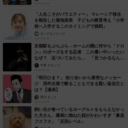
2026.08.06
「人生こそがバラエティー」 マレーシア移住
を報告した菊地亜美 子どもの教育考え「小学
校へ入学するこのタイミングで挑戦」
まいどなトピック
2026.08.06
京都駅をぶらぶら→ホームの隅に何やら「ドロ
ン」のポーズをする忍者 この暑い中いったい
なぜ？ 近づいてみたら… 「見つかるなんて
未熟」
中将 タカノリ
2026.08.06
「明日ひま？」 知り合いから唐突なメッセー
ジ 用件次第で断ることもできる賢い返信文と
は？【漫画】
海川 まこと
2026.08.06
飼い主が食べているヨーグルトをもらえなかっ
た犬さん、爆裂に拗ねた顔がかわいすぎ「鼻息
フスフス」「反則レベル」