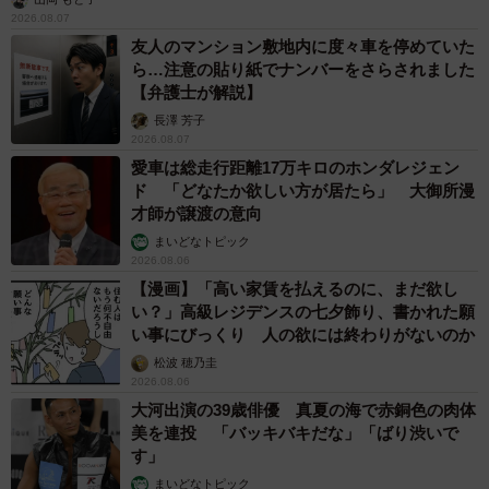
2026.08.07
友人のマンション敷地内に度々車を停めていた
ら…注意の貼り紙でナンバーをさらされました
【弁護士が解説】
長澤 芳子
2026.08.07
愛車は総走行距離17万キロのホンダレジェン
ド 「どなたか欲しい方が居たら」 大御所漫
才師が譲渡の意向
まいどなトピック
2026.08.06
【漫画】「高い家賃を払えるのに、まだ欲し
い？」高級レジデンスの七夕飾り、書かれた願
い事にびっくり 人の欲には終わりがないのか
松波 穂乃圭
2026.08.06
大河出演の39歳俳優 真夏の海で赤銅色の肉体
美を連投 「バッキバキだな」「ばり渋いで
す」
まいどなトピック