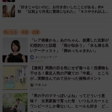
「好きじゃないのに、お付き合いしたことがある」約4
割 「以前より外見に寛容になれた」「キスやそれ以上と
なるとだめだった」
気になる
夫婦
恋愛
3/6
「レア画像かも」あのちゃん、披露した近影が
幻想的だと話題 「雨が似合う」「水も滴る良
【男女別】セカンドパートナーがいて良かったこと（提供画像）
いアーティスト」「脚めっちゃきれい」
まいどなメディア
これを男女別に見ると、男女いずれも「心が満たされる／
2026.08.07
【漫画】周囲の目を気にせず遊べる！洗濯物も
癒やしになる」（男性66.0％、女性71.8％）が最多とな
干せる！最近人気の戸建ての「中庭」 ところ
り、男女間に大きな差はみられないことがわかりました。
が…実際住んでみて分かった後悔ポイント
中瀬 えみ
そのほか、男女で差がみられた項目としては、「後ろめた
2026.08.07
くない」（同25.5％、同16.4％）と「オープンにデートが
「男の子のママっぽいよね」ってどういう意
味？ 女系家族で育った母 いつもスカートと
できる」（同22.0％、同16.4％）で、男性のほうが多くな
ワンピースしか着ないし、ヒールも好き どの
っています。
へんが…