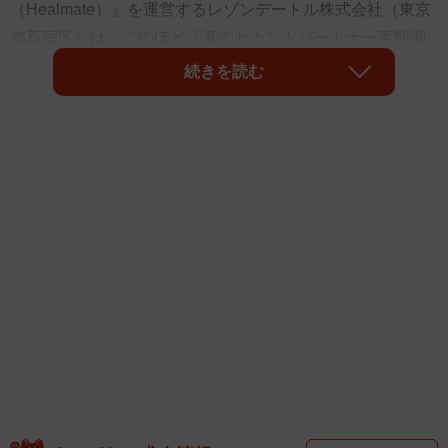
（Healmate）』を運営するレゾンデートル株式会社（東京
都新宿区）は、このほど「真のセカンドパートナー実態調
査2024（第3報）」の結果を発表しました。同調査による
続きを読む
と、婚外恋愛の一番の目的は、男性が「体の関係・セック
ス」、女性では「心のつながり・癒やし」がそれぞれ最多
となりました。