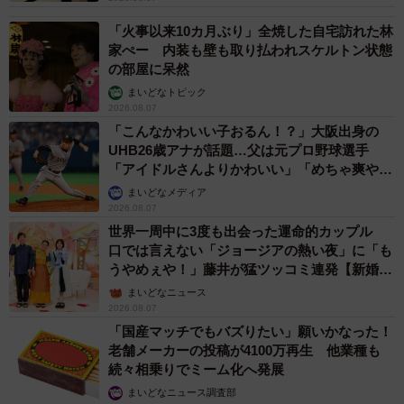
「火事以来10カ月ぶり」全焼した自宅訪れた林
家ぺー 内装も壁も取り払われスケルトン状態
の部屋に呆然
まいどなトピック
2026.08.07
「こんなかわいい子おるん！？」大阪出身の
UHB26歳アナが話題…父は元プロ野球選手
「アイドルさんよりかわいい」「めちゃ爽や
か」
まいどなメディア
2026.08.07
世界一周中に3度も出会った運命的カップル
口では言えない「ジョージアの熱い夜」に「も
うやめぇや！」藤井が猛ツッコミ連発【新婚さ
ん】
まいどなニュース
2026.08.07
「国産マッチでもバズりたい」願いかなった！
老舗メーカーの投稿が4100万再生 他業種も
続々相乗りでミーム化へ発展
まいどなニュース調査部