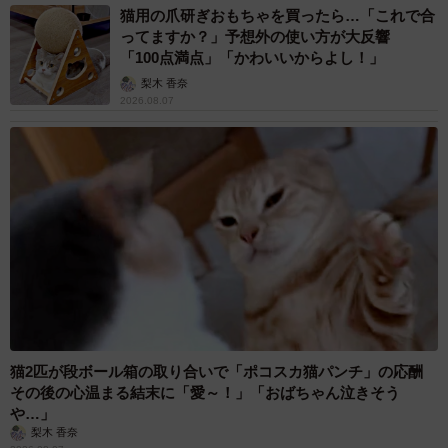
猫用の爪研ぎおもちゃを買ったら…「これで合
婚外恋愛の一番の目的（提供画像）
ってますか？」予想外の使い方が大反響
「100点満点」「かわいいからよし！」
他方、「婚外恋愛（既婚者が配偶者以外の既婚者と恋愛関
梨木 香奈
係になること）の一番の目的」について男女別に見ると、
2026.08.07
男性回答は「体の関係・セックス」（55.9％）に次いで、
「心のつながり・癒やし」（25.0％）、「非日常感・刺
激」（9.2％）が上位に挙がりました。
一方、女性回答では「心のつながり・癒やし」（37.4％）
が最も多く、次いで「体の関係・セックス」（21.2％）、
「非日常感・刺激」「自分が必要とされているという感
覚」（いずれも11.6％）という結果になりました。
猫2匹が段ボール箱の取り合いで「ポコスカ猫パンチ」の応酬
その後の心温まる結末に「愛～！」「おばちゃん泣きそう
や…」
梨木 香奈