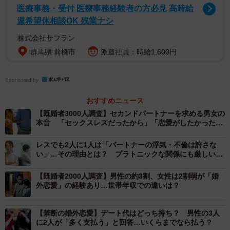
医療事務・受付 医療事務経験者の方必見 高時給
セカンドパートナーがいて良かったこと（提供画像）
週希望休相談OK 残業ナシ
株式会社サフラン
はじめに、「セカンドパートナー（※）がいて良かったこ
群馬県 前橋市
派遣社員：時給1,600円
と」を尋ねたところ、「心が満たされる／癒しになる」
（68.7％）がダントツに。ほか、「寂しさを埋められる」
Sponsored by
（37.9％）、「後ろめたくない」（21.2％）などの意見も
挙げられました。
おすすめニュース
【既婚者3000人調査】セカンドパートナーを求める男女の
本音 「セックスレスだったから」「恋愛がしたかったか
（※）セカンドパートナー：既婚者が配偶者（ファースト
ら」
パートナー）とは別に持つプラトニックな婚外パートナー
レスでも2人に1人は「パートナーの浮気・不倫は許さな
のこと。「友達以上、恋人関係」の関係で、肉体関係なし
い」…その理由とは？ プラトニックな関係にも厳しい視
線
の婚外恋愛も含む。別名「プラトニック不倫」。
【既婚者2000人調査】男性の約3割、女性は2割弱が「婚
外恋愛」の経験あり…世帯年収での違いは？
【禁断の婚外恋愛】デート代はどっち持ち？ 男性の3人
に2人が「多く支払う」と回答…いくらまでなら払う？