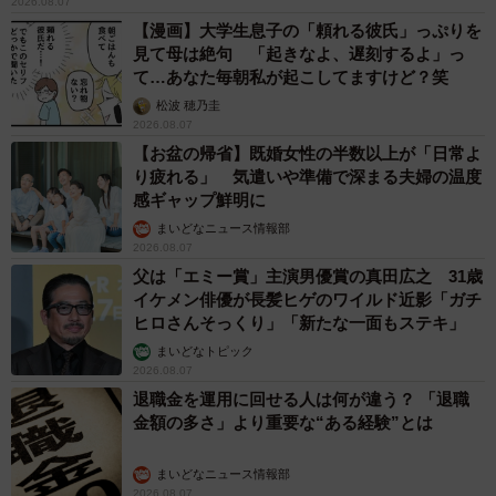
2026.08.07
【漫画】大学生息子の「頼れる彼氏」っぷりを
見て母は絶句 「起きなよ、遅刻するよ」っ
て…あなた毎朝私が起こしてますけど？笑
松波 穂乃圭
2026.08.07
【お盆の帰省】既婚女性の半数以上が「日常よ
り疲れる」 気遣いや準備で深まる夫婦の温度
感ギャップ鮮明に
まいどなニュース情報部
2026.08.07
父は「エミー賞」主演男優賞の真田広之 31歳
イケメン俳優が長髪ヒゲのワイルド近影「ガチ
ヒロさんそっくり」「新たな一面もステキ」
まいどなトピック
2026.08.07
退職金を運用に回せる人は何が違う？ 「退職
金額の多さ」より重要な“ある経験”とは
まいどなニュース情報部
2026.08.07