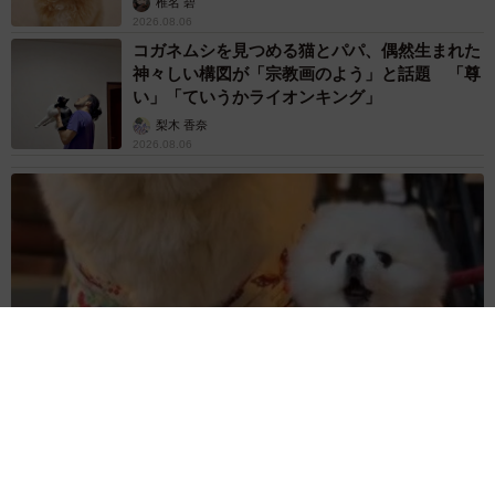
椎名 碧
2026.08.06
コガネムシを見つめる猫とパパ、偶然生まれた
神々しい構図が「宗教画のよう」と話題 「尊
い」「ていうかライオンキング」
梨木 香奈
2026.08.06
髪をバッサリと切った飼い主が帰宅すると→愛犬たちの反応に
「ワンコ様でも戸惑うのね（笑）」「困り顔がかわいい」