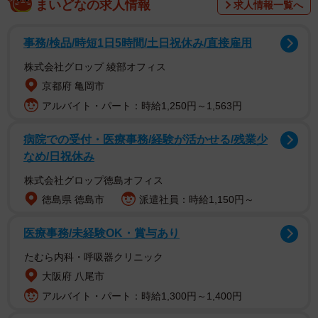
まいどなの求人情報
求人情報一覧へ
調査は、肉体関係のない本物のセカンドパートナーが現在
いる、または過去にいた全国の20～59歳の男女377人（男
事務/検品/時短1日5時間/土日祝休み/直接雇用
性200人、女性177人）を対象として、2024年5月～6月、9
株式会社グロップ 綾部オフィス
月の期間にインターネットで実施されました。
京都府 亀岡市
アルバイト・パート：時給1,250円～1,563円
病院での受付・医療事務/経験が活かせる/残業少
なめ/日祝休み
株式会社グロップ徳島オフィス
徳島県 徳島市
派遣社員：時給1,150円～
医療事務/未経験OK・賞与あり
たむら内科・呼吸器クリニック
大阪府 八尾市
アルバイト・パート：時給1,300円～1,400円
2/6