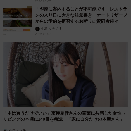
2026.08.07
「即座に案内することが不可能です」レストラ
ンの入り口に大きな注意書き オートリザーブ
からの予約を拒否するお断りに賛同者続々
中将 タカノリ
2026.08.07
「本は買うだけでいい」京極夏彦さんの言葉に共感した女性→
リビングの本棚に140冊を積読 「家に自分だけの本屋さん」
山岡 もと子