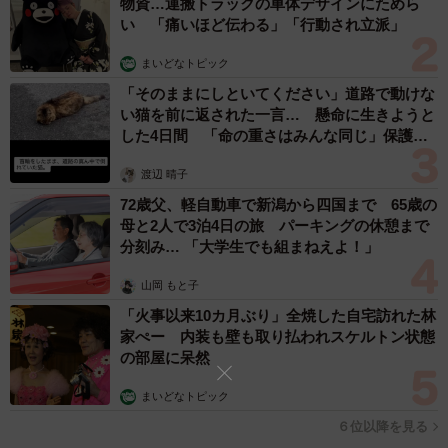
物資…運搬トラックの車体デザインにためら
い 「痛いほど伝わる」「行動され立派」
また、男性の年代別に見ると、年代が低くなるにつれて
「寂しさを埋められる」の割合が高くなっており、特に20
まいどなトピック
代男性は「寂しさを埋められる」（46.0％）と、最多回答
「そのままにしといてください」道路で動けな
の「心が満たされる／癒やしになる」（52.0％）の差はわ
い猫を前に返された一言… 懸命に生きようと
した4日間 「命の重さはみんな同じ」保護団
ずか6ポイントでした。
体代表の訴え
渡辺 晴子
72歳父、軽自動車で新潟から四国まで 65歳の
母と2人で3泊4日の旅 パーキングの休憩まで
分刻み… 「大学生でも組まねえよ！」
山岡 もと子
「火事以来10カ月ぶり」全焼した自宅訪れた林
家ぺー 内装も壁も取り払われスケルトン状態
の部屋に呆然
まいどなトピック
６位以降を見る