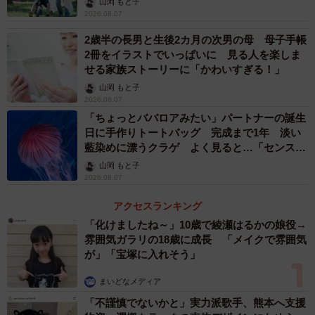
山岡 もと子
2026.08.07
2歳半の長男と生後2カ月の次男の母 母子手帳
2冊をイラストでいっぱいに 見る人を楽しま
せる家族ストーリーに「かわいすぎる！」
山岡 もと子
2026.08.07
「ちょっとババロアみたい」パートナーの誕生
日に手作りトートバッグ 完成まで1年 淡い
藍染めに漂うクラゲ よく見ると…「センスす
ごい」
山岡 もと子
2026.08.07
アクセスランキング
「化けましたね～」10歳で綾瀬はるかの娘役→
雰囲気ガラリの18歳に成長 「メイクで雰囲気
が」「宝塚に入れそう」
4/6
まいどなメディア
「不謹慎でないかと」実力派歌手、熊本へ支援
【男性・年代別】セカンドパートナーがいて良かったこと（提供画像）