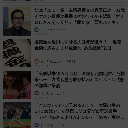
「こんなかわいい子おるん！？」大阪出身の
UHB26歳アナが話題…父は元プロ野球選手
「アイドルさんよりかわいい」「めちゃ爽や
か」
まいどなメディア
2026.08.07
世界一周中に3度も出会った運命的カップル
口では言えない「ジョージアの熱い夜」に「も
うやめぇや！」藤井が猛ツッコミ連発【新婚さ
ん】
まいどなニュース
2026.08.07