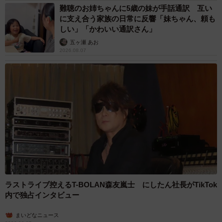
ラストライブ控えるT-BOLAN森友嵐士 にしたん社長がTikTok
内で独占インタビュー
まいどなニュース
2026.08.07
「男の子のママっぽいよね」ってどういう意
味？ 女系家族で育った母 いつもスカートと
ワンピースしか着ないし、ヒールも好き どの
へんが…
山岡 もと子
2026.08.07
2歳半の長男と生後2カ月の次男の母 母子手帳
2冊をイラストでいっぱいに 見る人を楽しま
せる家族ストーリーに「かわいすぎる！」
山岡 もと子
2026.08.07
「ちょっとババロアみたい」パートナーの誕生
日に手作りトートバッグ 完成まで1年 淡い
藍染めに漂うクラゲ よく見ると…「センスす
ごい」
山岡 もと子
2026.08.07