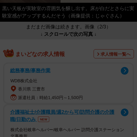
黒い天板が実験室の雰囲気を醸し出す。床が白だとさらに実
験室感がアップするんだそう（画像提供：じゃぐさん）
まだまだ画像は続きます。画像（2/3）
↓ スクロールで次の写真 ↓
まいどなの求人情報
求人情報一覧へ
総務事務/事務作業
WDB株式会社
香川県 三豊市
派遣社員：時給1,450円～1,500円
介護福祉士/介護職員/週2から可/訪問介護の介護
職/日勤のみ
NEW
株式会社岐阜ヘルパー/岐阜ヘルパー 訪問介護ステーション
北事務所