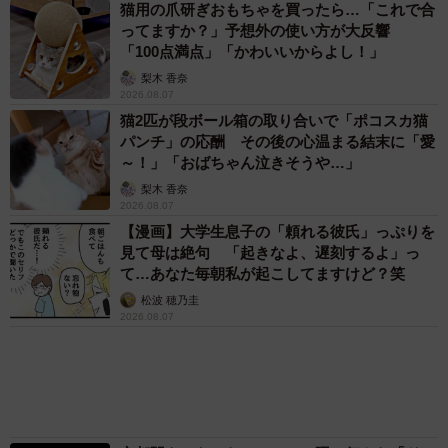
京都駅をぶらぶら→ホームの隅に何やら「ドロ
ン」のポーズをする忍者 この暑い中いったい
なぜ？ 近づいてみたら… 「見つかるなんて
未熟」
中将 タカノリ
2026.08.06
飼い主が食べているヨーグルトをもらえなかっ
た犬さん、爆裂に拗ねた顔がかわいすぎ「鼻息
フスフス」「反則レベル」
椎名 碧
2026.08.06