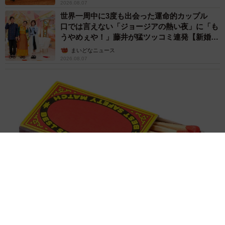
「国産マッチでもバズりたい」願いかなった！老舗メーカーの
投稿が4100万再生 他業種も続々相乗りでミーム化へ発展
まいどなニュース調査部
2026.08.07
「即座に案内することが不可能です」レストラ
ンの入り口に大きな注意書き オートリザーブ
からの予約を拒否するお断りに賛同者続々
中将 タカノリ
2026.08.07
「本は買うだけでいい」京極夏彦さんの言葉に
共感した女性→リビングの本棚に140冊を積
読 「家に自分だけの本屋さん」
山岡 もと子
2026.08.07
友人のマンション敷地内に度々車を停めていた
ら…注意の貼り紙でナンバーをさらされました
【弁護士が解説】
長澤 芳子