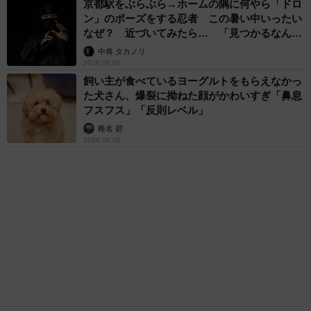
アクセスランキング
「化けましたね～」10歳で綾瀬はるかの娘役→
雰囲気ガラリの18歳に成長 「メイクで雰囲気
が」「宝塚に入れそう」
まいどなメディア
「不謹慎でないかと」実力派歌手、熊本へ支援
物資…運搬トラックの車体デザインにためら
い 「痛いほど伝わる」「行動され立派」
まいどなトピック
「そのままにしといてください」道路で動けな
い猫を前に返された一言… 懸命に生きようと
した4日間 「命の重さはみんな同じ」保護団