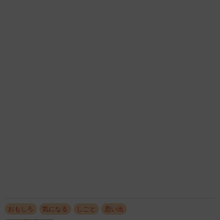
おもしろ
気になる
しごと
思い出
猫用の爪研ぎおもちゃを買ったら…「これで合
ってますか？」予想外の使い方が大反響
「100点満点」「かわいいからよし！」
梨木 香奈
2026.08.07
猫2匹が段ボール箱の取り合いで「ポコスカ猫
パンチ」の応酬 その後の心温まる結末に「愛
～！」「おばちゃん泣きそうや…」
梨木 香奈
2026.08.07
【漫画】大学生息子の「頼れる彼氏」っぷりを
見て母は絶句 「起きなよ、遅刻するよ」っ
て…あなた毎朝私が起こしてますけど？笑
松波 穂乃圭
2026.08.07