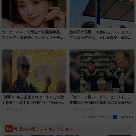
ガーターベルトで際立つ妖艶脚線美
紗栄子の長男 18歳のモデル、カジュ
フリーアナ森香澄がランジェリーモデ
アルコーデのおしゃれ近影が「両親の
ルに ｢PE...
いいとこ取...
【昭和43年以前生まれはロト６この数
『カートン買い、ダメ。ゼッタイ。』
字を買うべき】6つの数字が「完全一
年間11万円節約の新型タバコが爆売れ
致」する方...
PR(株式会社MURA)
PR(株式会社HAL)
Recommended by
昨日の人気フォトセレクション