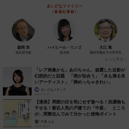
【漫画】周囲の目を気にせず遊べる！洗濯物も
干せる！最近人気の戸建ての「中庭」 ところ
が…実際住んでみて分かった後悔ポイント
中瀬 えみ
2026.08.07
難聴のお姉ちゃんに5歳の妹が手話通訳 互い
に支え合う家族の日常に反響「妹ちゃん、頼も
しい」「かわいい通訳さん」
五ヶ瀬 あお
2026.08.07