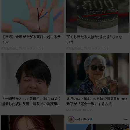
【当選】金運が上がる直前に起こるサ
宝くじ当たる人は“たまたま”じゃな
イン
い?!
PR(合同会社デジタルファーム )
PR(合同会社デジタルファーム )
「一瞬誰かと…」彦摩呂、30キロ近く
８月のロト6はこの方法で買え!!６つの
減量した姿に反響 既製品の防護服が
数字が『完全一致』する方法
着られると...
PR(株式会社MURA)