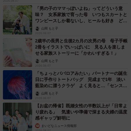
【お盆の帰省】既婚女性の半数以上が「日常よ
り疲れる」 気遣いや準備で深まる夫婦の温度
感ギャップ鮮明に
まいどなニュース情報部
2026.08.07
父は「エミー賞」主演男優賞の真田広之 31歳
イケメン俳優が長髪ヒゲのワイルド近影「ガチ
ヒロさんそっくり」「新たな一面もステキ」
まいどなトピック
2026.08.07
退職金を運用に回せる人は何が違う？ 「退職
金額の多さ」より重要な“ある経験”とは
まいどなニュース情報部
2026.08.07
「火事以来10カ月ぶり」全焼した自宅訪れた林
家ぺー 内装も壁も取り払われスケルトン状態
の部屋に呆然
まいどなトピック
2026.08.07