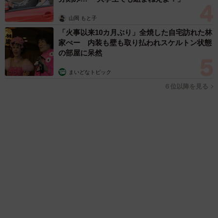
まいどなファミリー
（新着記事順）
森岡 浩
ハイヒール・リンゴ
大江 篤
姓氏研究家
漫才師
園田学園女子大学学長
もっと見る
「レア画像かも」あのちゃん、披露した近影が
幻想的だと話題 「雨が似合う」「水も滴る良
いアーティスト」「脚めっちゃきれい」
まいどなメディア
2026.08.07