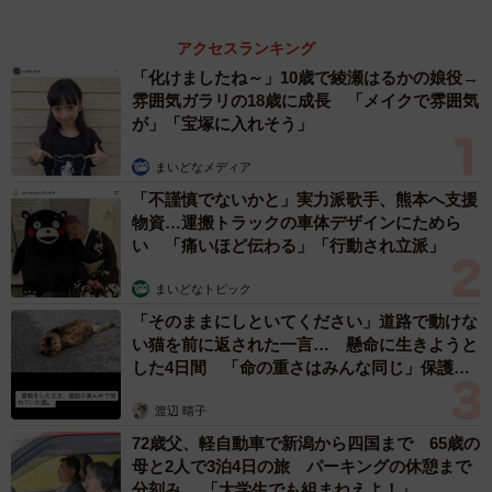
体代表の訴え
渡辺 晴子
72歳父、軽自動車で新潟から四国まで 65歳の
母と2人で3泊4日の旅 パーキングの休憩まで
分刻み… 「大学生でも組まねえよ！」
山岡 もと子
「火事以来10カ月ぶり」全焼した自宅訪れた林
家ぺー 内装も壁も取り払われスケルトン状態
の部屋に呆然
まいどなトピック
６位以降を見る